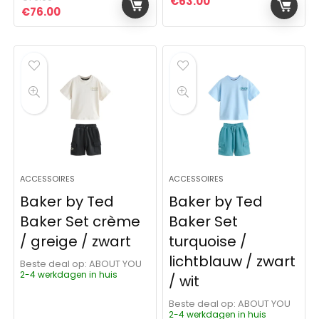
€
63.00
Oorspronkelijke prijs was: €76.00.
Huidige prijs is: €76.00.
€
76.00
ACCESSOIRES
ACCESSOIRES
Baker by Ted
Baker by Ted
Baker Set crème
Baker Set
/ greige / zwart
turquoise /
lichtblauw / zwart
Beste deal op:
ABOUT YOU
2-4 werkdagen in huis
/ wit
Beste deal op:
ABOUT YOU
2-4 werkdagen in huis