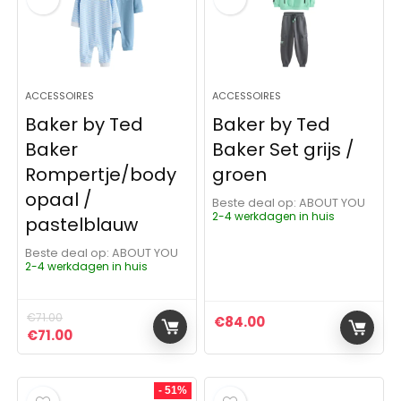
ACCESSOIRES
ACCESSOIRES
Baker by Ted
Baker by Ted
Baker
Baker Set grijs /
Rompertje/body
groen
opaal /
Beste deal op:
ABOUT YOU
2-4 werkdagen in huis
pastelblauw
Beste deal op:
ABOUT YOU
2-4 werkdagen in huis
€
71.00
€
84.00
Oorspronkelijke prijs was: €71.00.
Huidige prijs is: €71.00.
€
71.00
- 51%