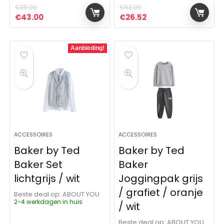
€
39.00
€
52.00
Oorspronkelijke prijs was: €39.00.
Huidige prijs is: €43.00.
Oorspronkelijke prijs was:
Huidige prijs is: €26
€
43.00
€
26.52
Aanbieding!
ACCESSOIRES
ACCESSOIRES
Baker by Ted
Baker by Ted
Baker Set
Baker
lichtgrijs / wit
Joggingpak grijs
/ grafiet / oranje
Beste deal op:
ABOUT YOU
2-4 werkdagen in huis
/ wit
Beste deal op:
ABOUT YOU