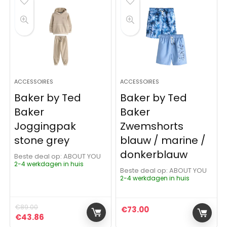
ACCESSOIRES
ACCESSOIRES
Baker by Ted
Baker by Ted
Baker
Baker
Joggingpak
Zwemshorts
stone grey
blauw / marine /
donkerblauw
Beste deal op:
ABOUT YOU
2-4 werkdagen in huis
Beste deal op:
ABOUT YOU
2-4 werkdagen in huis
€
89.00
€
73.00
Oorspronkelijke prijs was: €89.00.
Huidige prijs is: €43.86.
€
43.86