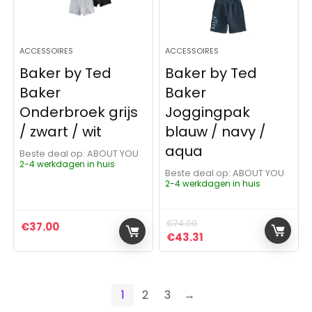
ACCESSOIRES
ACCESSOIRES
Baker by Ted
Baker by Ted
Baker
Baker
Onderbroek grijs
Joggingpak
/ zwart / wit
blauw / navy /
aqua
Beste deal op:
ABOUT YOU
2-4 werkdagen in huis
Beste deal op:
ABOUT YOU
2-4 werkdagen in huis
€
74.00
€
37.00
Oorspronkelijke prijs was:
Huidige prijs is: €43
€
43.31
1
2
3
→