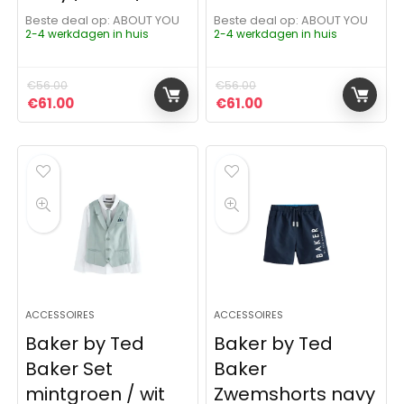
Beste deal op:
ABOUT YOU
Beste deal op:
ABOUT YOU
2-4 werkdagen in huis
2-4 werkdagen in huis
€
56.00
€
56.00
Oorspronkelijke prijs was: €56.00.
Huidige prijs is: €61.00.
Oorspronkelijke prijs was:
Huidige prijs is: €61
€
61.00
€
61.00
ACCESSOIRES
ACCESSOIRES
Baker by Ted
Baker by Ted
Baker Set
Baker
mintgroen / wit
Zwemshorts navy