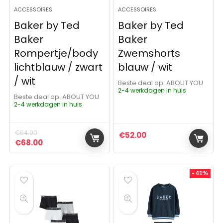
ACCESSOIRES
ACCESSOIRES
Baker by Ted
Baker by Ted
Baker
Baker
Rompertje/body
Zwemshorts
lichtblauw / zwart
blauw / wit
/ wit
Beste deal op:
ABOUT YOU
2-4 werkdagen in huis
Beste deal op:
ABOUT YOU
2-4 werkdagen in huis
€
64.00
€
52.00
Oorspronkelijke prijs was: €64.00.
Huidige prijs is: €68.00.
€
68.00
- 41%