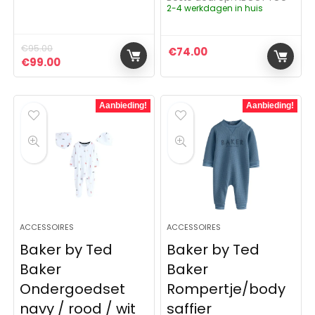
2-4 werkdagen in huis
€
95.00
€
74.00
Oorspronkelijke prijs was: €95.00.
Huidige prijs is: €99.00.
€
99.00
Aanbieding!
Aanbieding!
ACCESSOIRES
ACCESSOIRES
Baker by Ted
Baker by Ted
Baker
Baker
Ondergoedset
Rompertje/body
navy / rood / wit
saffier