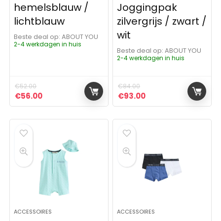
hemelsblauw /
Joggingpak
lichtblauw
zilvergrijs / zwart /
wit
Beste deal op:
ABOUT YOU
2-4 werkdagen in huis
Beste deal op:
ABOUT YOU
2-4 werkdagen in huis
€
52.00
€
84.00
Oorspronkelijke prijs was: €52.00.
Huidige prijs is: €56.00.
Oorspronkelijke prijs was:
Huidige prijs is: €9
€
56.00
€
93.00
ACCESSOIRES
ACCESSOIRES