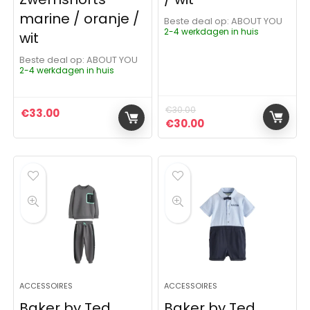
marine / oranje /
Beste deal op:
ABOUT YOU
2-4 werkdagen in huis
wit
Beste deal op:
ABOUT YOU
2-4 werkdagen in huis
€
30.00
€
33.00
Oorspronkelijke prijs was:
Huidige prijs is: €3
€
30.00
ACCESSOIRES
ACCESSOIRES
Baker by Ted
Baker by Ted