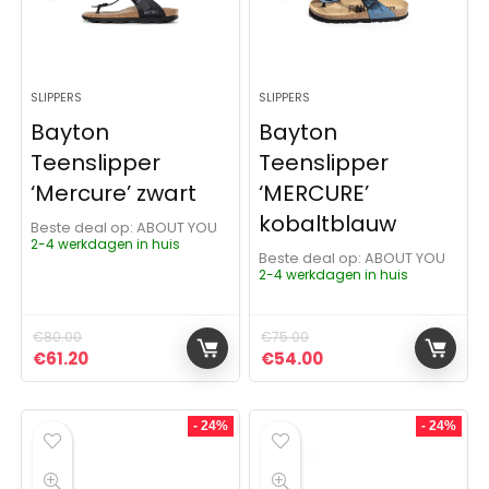
SLIPPERS
SLIPPERS
Bayton
Bayton
Teenslipper
Teenslipper
‘Mercure’ zwart
‘MERCURE’
kobaltblauw
Beste deal op:
ABOUT YOU
2-4 werkdagen in huis
Beste deal op:
ABOUT YOU
2-4 werkdagen in huis
€
80.00
€
75.00
Oorspronkelijke prijs was: €80.00.
Huidige prijs is: €61.20.
Oorspronkelijke prijs was:
Huidige prijs is: €5
€
61.20
€
54.00
- 24%
- 24%