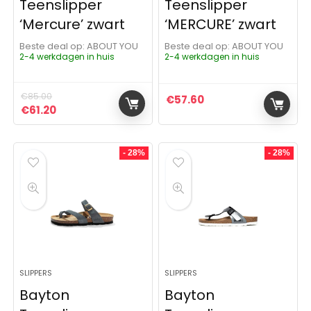
Teenslipper
Teenslipper
‘Mercure’ zwart
‘MERCURE’ zwart
Beste deal op:
ABOUT YOU
Beste deal op:
ABOUT YOU
2-4 werkdagen in huis
2-4 werkdagen in huis
€
85.00
€
57.60
Oorspronkelijke prijs was: €85.00.
Huidige prijs is: €61.20.
€
61.20
- 28%
- 28%
SLIPPERS
SLIPPERS
Bayton
Bayton