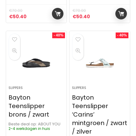
€
70.00
€
70.00
Oorspronkelijke prijs was: €70.00.
Huidige prijs is: €50.40.
Oorspronkelijke prijs was:
Huidige prijs is: €5
€
50.40
€
50.40
- 40%
- 40%
SLIPPERS
SLIPPERS
Bayton
Bayton
Teenslipper
Teenslipper
brons / zwart
‘Carins’
mintgroen / zwart
Beste deal op:
ABOUT YOU
2-4 werkdagen in huis
/ zilver