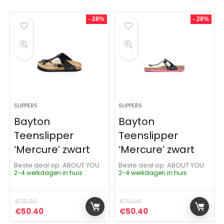
- 28%
- 28%
SLIPPERS
SLIPPERS
Bayton
Bayton
Teenslipper
Teenslipper
‘Mercure’ zwart
‘Mercure’ zwart
Beste deal op:
ABOUT YOU
Beste deal op:
ABOUT YOU
2-4 werkdagen in huis
2-4 werkdagen in huis
€
70.00
€
70.00
Oorspronkelijke prijs was: €70.00.
Huidige prijs is: €50.40.
Oorspronkelijke prijs was:
Huidige prijs is: €5
€
50.40
€
50.40