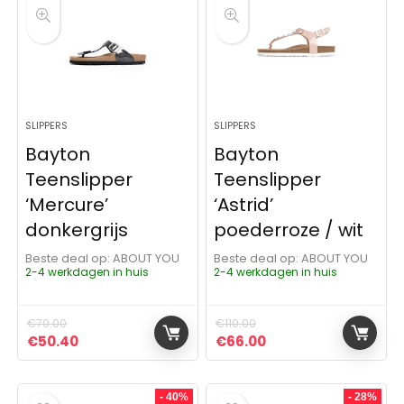
SLIPPERS
SLIPPERS
Bayton
Bayton
Teenslipper
Teenslipper
‘Mercure’
‘Astrid’
donkergrijs
poederroze / wit
Beste deal op:
ABOUT YOU
Beste deal op:
ABOUT YOU
2-4 werkdagen in huis
2-4 werkdagen in huis
€
70.00
€
110.00
Oorspronkelijke prijs was: €70.00.
Huidige prijs is: €50.40.
Oorspronkelijke prijs was: 
Huidige prijs is: €6
€
50.40
€
66.00
- 40%
- 28%