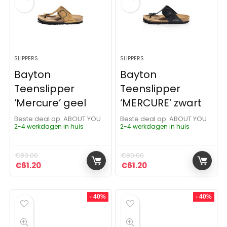
SLIPPERS
SLIPPERS
Bayton
Bayton
Teenslipper
Teenslipper
‘Mercure’ geel
‘MERCURE’ zwart
Beste deal op:
ABOUT YOU
Beste deal op:
ABOUT YOU
2-4 werkdagen in huis
2-4 werkdagen in huis
€
80.00
€
80.00
Oorspronkelijke prijs was: €80.00.
Huidige prijs is: €61.20.
Oorspronkelijke prijs was:
Huidige prijs is: €61.
€
61.20
€
61.20
- 40%
- 40%