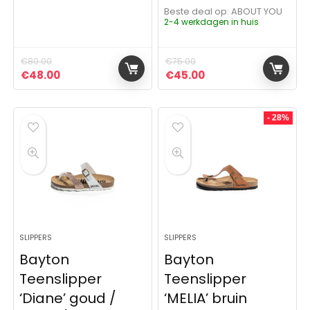
Beste deal op:
ABOUT YOU
2-4 werkdagen in huis
€
80.00
€
75.00
Oorspronkelijke prijs was: €80.00.
Huidige prijs is: €48.00.
Oorspronkelijke prijs was:
Huidige prijs is: €4
€
48.00
€
45.00
- 28%
SLIPPERS
SLIPPERS
Bayton
Bayton
Teenslipper
Teenslipper
‘Diane’ goud /
‘MELIA’ bruin