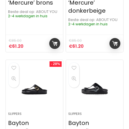
‘Mercure’ brons
‘Mercure’
donkerbeige
Beste deal op:
ABOUT YOU
2-4 werkdagen in huis
Beste deal op:
ABOUT YOU
2-4 werkdagen in huis
€
85.00
€
85.00
Oorspronkelijke prijs was: €85.00.
Huidige prijs is: €61.20.
Oorspronkelijke prijs was:
Huidige prijs is: €61.
€
61.20
€
61.20
- 28%
SLIPPERS
SLIPPERS
Bayton
Bayton