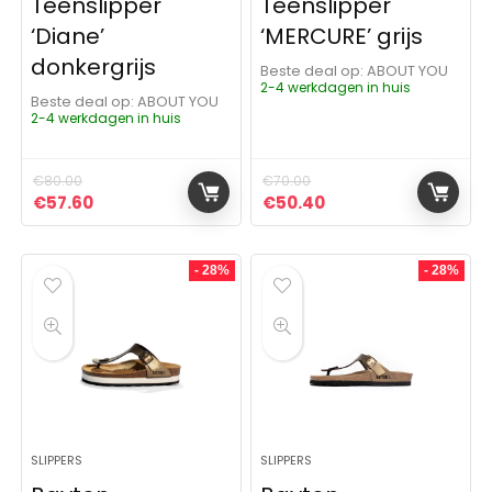
Teenslipper
Teenslipper
‘Diane’
‘MERCURE’ grijs
donkergrijs
Beste deal op:
ABOUT YOU
2-4 werkdagen in huis
Beste deal op:
ABOUT YOU
2-4 werkdagen in huis
€
80.00
€
70.00
Oorspronkelijke prijs was: €80.00.
Huidige prijs is: €57.60.
Oorspronkelijke prijs was:
Huidige prijs is: €5
€
57.60
€
50.40
- 28%
- 28%
SLIPPERS
SLIPPERS