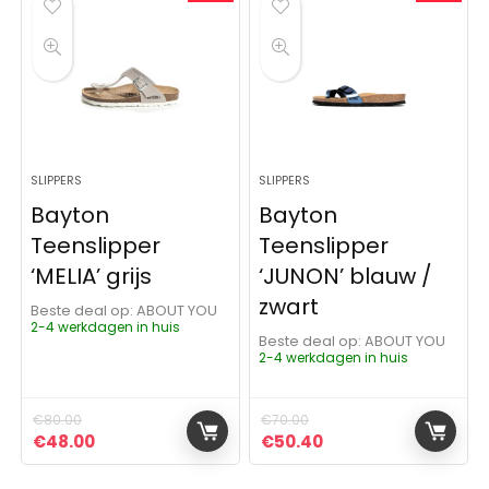
SLIPPERS
SLIPPERS
Bayton
Bayton
Teenslipper
Teenslipper
‘MELIA’ grijs
‘JUNON’ blauw /
zwart
Beste deal op:
ABOUT YOU
2-4 werkdagen in huis
Beste deal op:
ABOUT YOU
2-4 werkdagen in huis
€
80.00
€
70.00
Oorspronkelijke prijs was: €80.00.
Huidige prijs is: €48.00.
Oorspronkelijke prijs was:
Huidige prijs is: €5
€
48.00
€
50.40