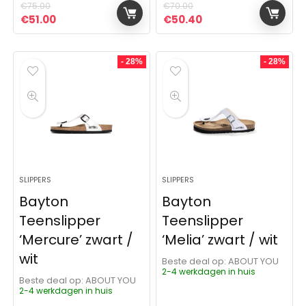
€
75.00
€
70.00
Oorspronkelijke prijs was: €75.00.
Huidige prijs is: €51.00.
Oorspronkelijke prijs was:
Huidige prijs is: €5
€
51.00
€
50.40
- 28%
- 28%
SLIPPERS
SLIPPERS
Bayton
Bayton
Teenslipper
Teenslipper
‘Mercure’ zwart /
‘Melia’ zwart / wit
wit
Beste deal op:
ABOUT YOU
2-4 werkdagen in huis
Beste deal op:
ABOUT YOU
2-4 werkdagen in huis