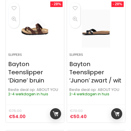
- 28%
- 28%
SLIPPERS
SLIPPERS
Bayton
Bayton
Teenslipper
Teenslipper
‘Diane’ bruin
‘Junon’ zwart / wit
Beste deal op:
ABOUT YOU
Beste deal op:
ABOUT YOU
2-4 werkdagen in huis
2-4 werkdagen in huis
€
75.00
€
70.00
Oorspronkelijke prijs was: €75.00.
Huidige prijs is: €54.00.
Oorspronkelijke prijs was:
Huidige prijs is: €5
€
54.00
€
50.40