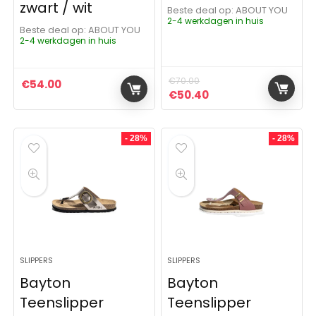
zwart / wit
Beste deal op:
ABOUT YOU
2-4 werkdagen in huis
Beste deal op:
ABOUT YOU
2-4 werkdagen in huis
€
70.00
€
54.00
Oorspronkelijke prijs was:
Huidige prijs is: €5
€
50.40
- 28%
- 28%
SLIPPERS
SLIPPERS
Bayton
Bayton
Teenslipper
Teenslipper