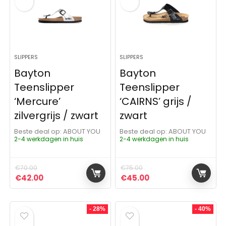
SLIPPERS
SLIPPERS
Bayton
Bayton
Teenslipper
Teenslipper
‘Mercure’
‘CAIRNS’ grijs /
zilvergrijs / zwart
zwart
Beste deal op:
ABOUT YOU
Beste deal op:
ABOUT YOU
2-4 werkdagen in huis
2-4 werkdagen in huis
€
70.00
€
75.00
Oorspronkelijke prijs was: €70.00.
Huidige prijs is: €42.00.
Oorspronkelijke prijs was:
Huidige prijs is: €4
€
42.00
€
45.00
- 28%
- 40%