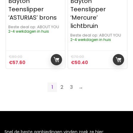
Bayton
Bayton
Teenslipper
Teenslipper
‘ASTURIAS’ brons
‘Mercure’
lichtbruin
Beste deal op:
ABOUT YOU
2-4 werkdagen in huis
Beste deal op:
ABOUT YOU
2-4 werkdagen in huis
€
80.00
€
70.00
Oorspronkelijke prijs was: €80.00.
Huidige prijs is: €57.60.
Oorspronkelijke prijs was:
Huidige prijs is: €5
€
57.60
€
50.40
1
2
3
→
Snel de beste aanbiedingen vinden zoek ze hier: