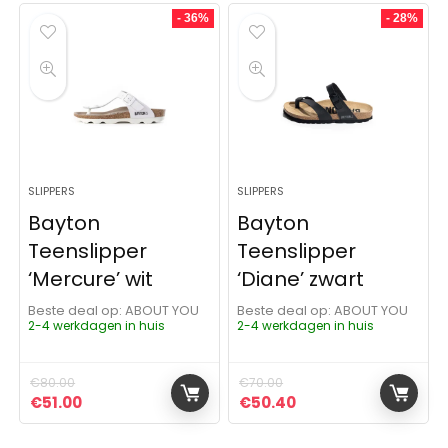
- 36%
- 28%
SLIPPERS
SLIPPERS
Bayton
Bayton
Teenslipper
Teenslipper
‘Mercure’ wit
‘Diane’ zwart
Beste deal op:
ABOUT YOU
Beste deal op:
ABOUT YOU
2-4 werkdagen in huis
2-4 werkdagen in huis
€
80.00
€
70.00
Oorspronkelijke prijs was: €80.00.
Huidige prijs is: €51.00.
Oorspronkelijke prijs was:
Huidige prijs is: €5
€
51.00
€
50.40