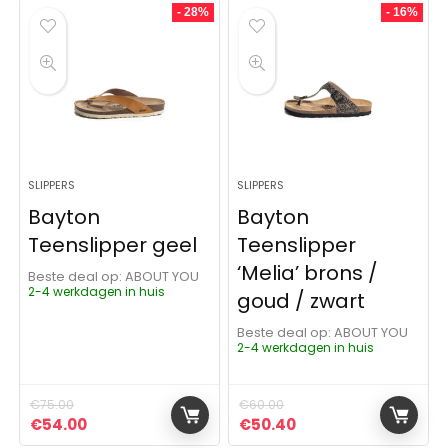
- 28%
- 16%
SLIPPERS
SLIPPERS
Bayton
Bayton
Teenslipper geel
Teenslipper
‘Melia’ brons /
Beste deal op:
ABOUT YOU
2-4 werkdagen in huis
goud / zwart
Beste deal op:
ABOUT YOU
2-4 werkdagen in huis
€
75.00
€
60.00
Oorspronkelijke prijs was: €75.00.
Huidige prijs is: €54.00.
Oorspronkelijke prijs was:
Huidige prijs is: €5
€
54.00
€
50.40