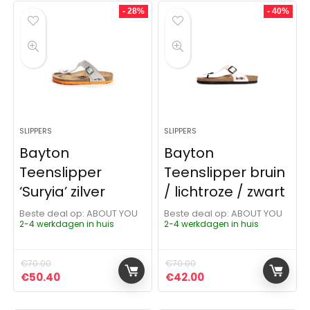
- 28%
- 40%
SLIPPERS
SLIPPERS
Bayton
Bayton
Teenslipper
Teenslipper bruin
‘Suryia’ zilver
/ lichtroze / zwart
Beste deal op:
ABOUT YOU
Beste deal op:
ABOUT YOU
2-4 werkdagen in huis
2-4 werkdagen in huis
€
70.00
€
70.00
Oorspronkelijke prijs was: €70.00.
Huidige prijs is: €50.40.
Oorspronkelijke prijs was:
Huidige prijs is: €4
€
50.40
€
42.00