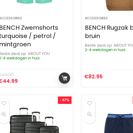
ACCESSOIRES
ACCESSOIRES
BENCH Zwemshorts
BENCH Rugzak b
turquoise / petrol /
bruin
mintgroen
Beste deal op:
ABOUT Y
2-4 werkdagen in huis
Beste deal op:
ABOUT YOU
2-4 werkdagen in huis
€
49.99
€
82.95
Oorspronkelijke prijs was: €49.99.
Huidige prijs is: €44.99.
€
44.99
- 47%