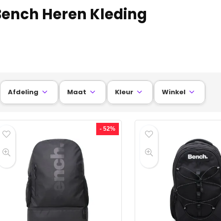
Bench Heren Kleding
Afdeling
Maat
Kleur
Winkel




- 52%