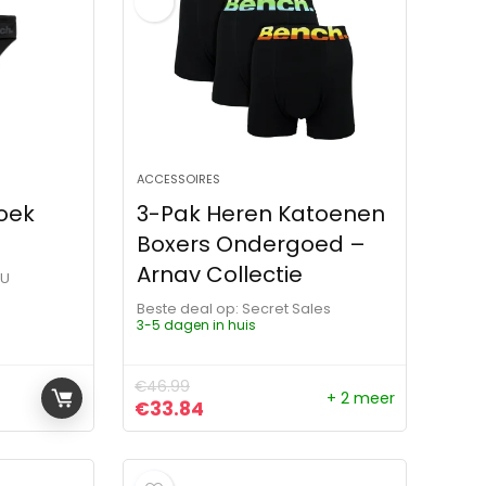
ACCESSOIRES
oek
3-Pak Heren Katoenen
Boxers Ondergoed –
Arnav Collectie
OU
Beste deal op:
Secret Sales
3-5 dagen in huis
€
46.99
+ 2 meer
ijs was: €29.99.
s is: €26.99.
Oorspronkelijke prijs was: €46.99.
Huidige prijs is: €33.84.
€
33.84