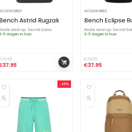
ACCESSOIRES
ACCESSOIRES
Bench Astrid Rugzak
Bench Eclipse R
Beste deal op:
Secret Sales
Beste deal op:
Secret Sa
3-5 dagen in huis
3-5 dagen in huis
€
78.95
€
78.95
Oorspronkelijke prijs was: €78.95.
Huidige prijs is: €37.95.
Oorspronkelijke pr
Huidige prij
€
37.95
€
37.95
- 10%