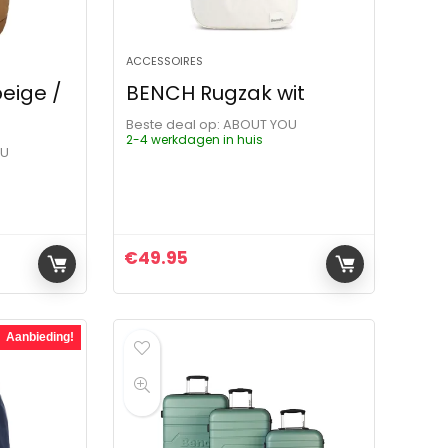
ACCESSOIRES
eige /
BENCH Rugzak wit
Beste deal op:
ABOUT YOU
2-4 werkdagen in huis
OU
€
49.95
Aanbieding!