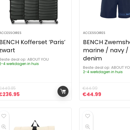
ACCESSOIRES
ACCESSOIRES
BENCH Kofferset ‘Paris’
BENCH Zwemsho
zwart
marine / navy /
denim
Beste deal op:
ABOUT YOU
2-4 werkdagen in huis
Beste deal op:
ABOUT Y
2-4 werkdagen in huis
€
449.85
€
44.99
Oorspronkelijke prijs was: €449.85.
Huidige prijs is: €236.95.
Oorspronkelijke pr
Huidige pri
€
236.95
€
44.99