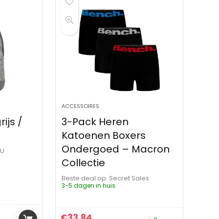
ACCESSOIRES
ijs /
3-Pack Heren
Katoenen Boxers
Ondergoed – Macron
OU
Collectie
Beste deal op:
Secret Sales
3-5 dagen in huis
€
33.84