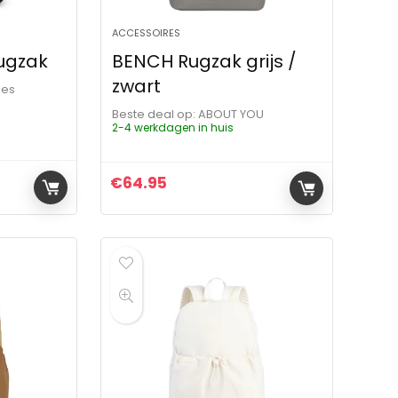
ACCESSOIRES
ugzak
BENCH Rugzak grijs /
zwart
les
Beste deal op:
ABOUT YOU
2-4 werkdagen in huis
€
64.95
ijs was: €78.95.
s is: €37.95.