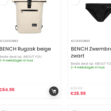
ACCESSOIRES
ACCESSOIRES
BENCH Rugzak beige
BENCH Zwembr
zwart
Beste deal op:
ABOUT YOU
2-4 werkdagen in huis
Beste deal op:
ABOUT Y
2-4 werkdagen in huis
€
29.99
€
64.95
Oorspronkelijke pr
Huidige prij
€
26.99