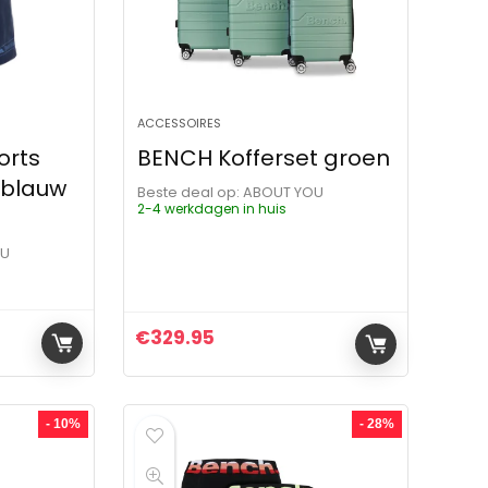
ACCESSOIRES
rts
BENCH Kofferset groen
 blauw
Beste deal op:
ABOUT YOU
2-4 werkdagen in huis
OU
€
329.95
ijs was: €44.99.
js is: €44.99.
- 10%
- 28%