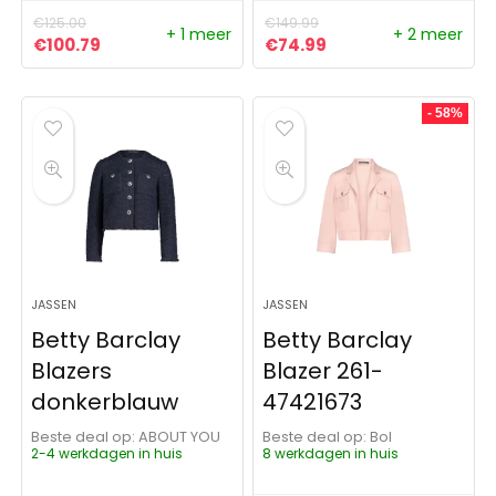
€
125.00
€
149.99
+ 1 meer
+ 2 meer
Oorspronkelijke prijs was: €125.00.
Huidige prijs is: €100.79.
Oorspronkelijke prijs was:
Huidige prijs is: €7
€
100.79
€
74.99
- 58%
JASSEN
JASSEN
Betty Barclay
Betty Barclay
Blazers
Blazer 261-
donkerblauw
47421673
Beste deal op:
ABOUT YOU
Beste deal op:
Bol
2-4 werkdagen in huis
8 werkdagen in huis