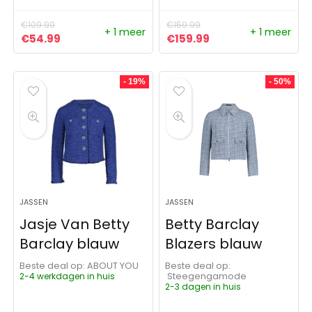
€
109.99
€
159.99
+ 1 meer
+ 1 meer
Oorspronkelijke prijs was: €109.99.
Huidige prijs is: €54.99.
Oorspronkelijke prijs was:
Huidige prijs is: €1
€
54.99
€
159.99
- 19%
- 50%
JASSEN
JASSEN
Jasje Van Betty
Betty Barclay
Barclay blauw
Blazers blauw
Beste deal op:
ABOUT YOU
Beste deal op:
2-4 werkdagen in huis
Steegengamode
2-3 dagen in huis