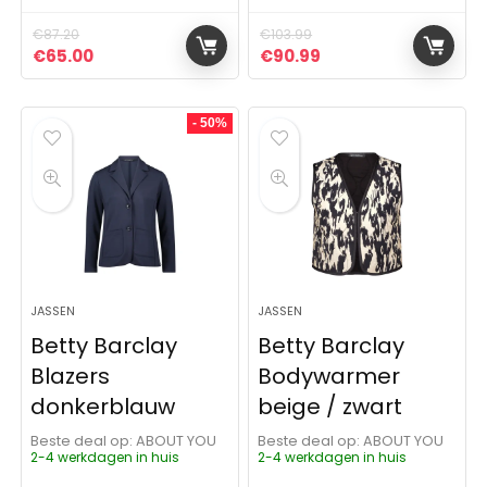
€
87.20
€
103.99
Oorspronkelijke prijs was: €87.20.
Huidige prijs is: €65.00.
Oorspronkelijke prijs was:
Huidige prijs is: €9
€
65.00
€
90.99
- 50%
JASSEN
JASSEN
Betty Barclay
Betty Barclay
Blazers
Bodywarmer
donkerblauw
beige / zwart
Beste deal op:
ABOUT YOU
Beste deal op:
ABOUT YOU
2-4 werkdagen in huis
2-4 werkdagen in huis