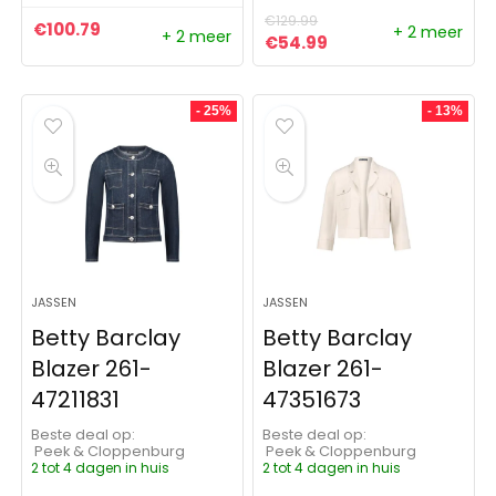
€
129.99
€
100.79
+ 2 meer
+ 2 meer
Oorspronkelijke prijs was:
Huidige prijs is: €5
€
54.99
- 25%
- 13%
JASSEN
JASSEN
Betty Barclay
Betty Barclay
Blazer 261-
Blazer 261-
47211831
47351673
Beste deal op:
Beste deal op:
Peek & Cloppenburg
Peek & Cloppenburg
2 tot 4 dagen in huis
2 tot 4 dagen in huis