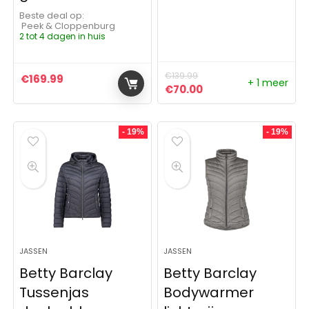
Beste deal op:
Peek & Cloppenburg
2 tot 4 dagen in huis
€
139.99
€
169.99
+ 1 meer
Oorspronkelijke prijs was:
Huidige prijs is: €70
€
70.00
- 19%
- 19%
JASSEN
JASSEN
Betty Barclay
Betty Barclay
Tussenjas
Bodywarmer