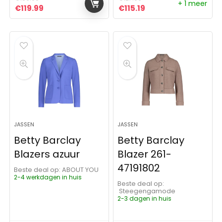
+ 1 meer
Oorspronkelijke prijs was: €189.99.
Huidige prijs is: €119.99.
Oorspronkelijke prijs was:
Huidige prijs is: €115
€
119.99
€
115.19
JASSEN
JASSEN
Betty Barclay
Betty Barclay
Blazers azuur
Blazer 261-
47191802
Beste deal op:
ABOUT YOU
2-4 werkdagen in huis
Beste deal op:
Steegengamode
2-3 dagen in huis