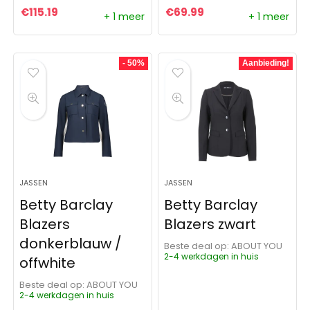
€
115.19
€
69.99
+ 1 meer
+ 1 meer
- 50%
Aanbieding!
JASSEN
JASSEN
Betty Barclay
Betty Barclay
Blazers
Blazers zwart
donkerblauw /
Beste deal op:
ABOUT YOU
2-4 werkdagen in huis
offwhite
Beste deal op:
ABOUT YOU
2-4 werkdagen in huis