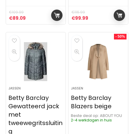
€
109.99
€
116.99
Oorspronkelijke prijs was: €109.99.
Huidige prijs is: €89.09.
Oorspronkelijke prijs was: 
Huidige prijs is: €9
€
89.09
€
99.99
- 50%
JASSEN
JASSEN
Betty Barclay
Betty Barclay
Gewatteerd jack
Blazers beige
met
Beste deal op:
ABOUT YOU
2-4 werkdagen in huis
tweewegritssluitin
g