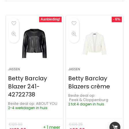
Aanbieding!
- 6%
JASSEN
JASSEN
Betty Barclay
Betty Barclay
Blazer 241-
Blazers crème
42722738
Beste deal op:
Peek & Cloppenburg
Beste deal op:
ABOUT YOU
2 tot 4 dagen in huis
2-4 werkdagen in huis
€
129.99
€
106.25
+ 1 meer