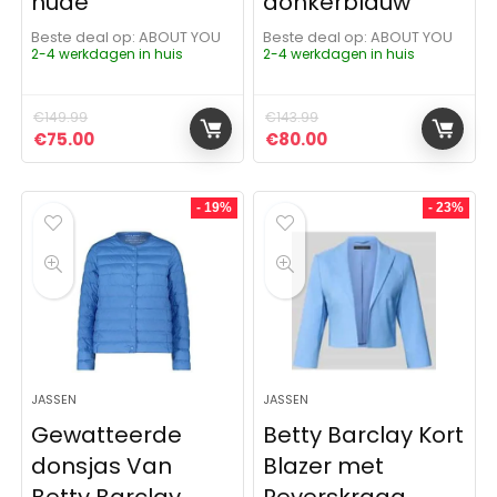
nude
donkerblauw
Beste deal op:
ABOUT YOU
Beste deal op:
ABOUT YOU
2-4 werkdagen in huis
2-4 werkdagen in huis
€
149.99
€
143.99
Oorspronkelijke prijs was: €149.99.
Huidige prijs is: €75.00.
Oorspronkelijke prijs was:
Huidige prijs is: €8
€
75.00
€
80.00
- 19%
- 23%
JASSEN
JASSEN
Gewatteerde
Betty Barclay Kort
donsjas Van
Blazer met