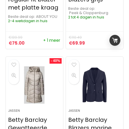
met platte kraag
Beste deal op:
Peek & Cloppenburg
Beste deal op:
ABOUT YOU
2 tot 4 dagen in huis
2-4 werkdagen in huis
€
139.99
€
110.49
+ 1 meer
Oorspronkelijke prijs was: €139.99.
Huidige prijs is: €75.00.
Oorspronkelijke prijs was:
Huidige prijs is: €6
€
75.00
€
69.99
- 40%
JASSEN
JASSEN
Betty Barclay
Betty Barclay
Gewatteerde
Blazers marine