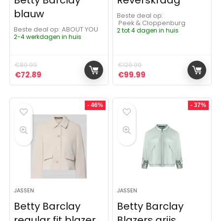
Betty Barclay
Reverskraag
blauw
Beste deal op:
Peek & Cloppenburg
Beste deal op:
ABOUT YOU
2 tot 4 dagen in huis
2-4 werkdagen in huis
€
89.99
€
129.99
Oorspronkelijke prijs was: €89.99.
Huidige prijs is: €72.89.
Oorspronkelijke prijs was:
Huidige prijs is: €9
€
72.89
€
99.99
- 46%
- 37%
JASSEN
JASSEN
Betty Barclay
Betty Barclay
regular fit blazer
Blazers grijs