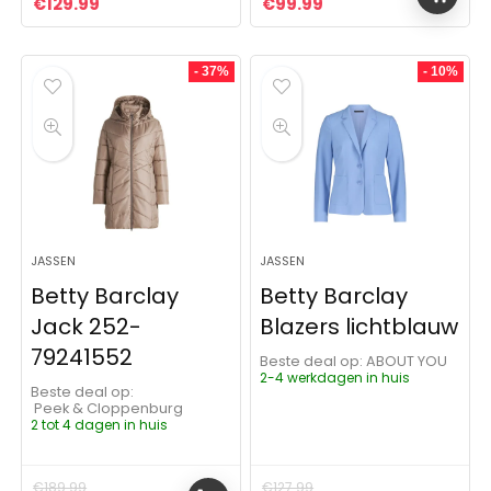
Oorspronkelijke prijs was: €129.99.
Huidige prijs is: €129.99.
Oorspronkelijke prijs was:
Huidige prijs is: €9
€
129.99
€
99.99
- 37%
- 10%
JASSEN
JASSEN
Betty Barclay
Betty Barclay
Jack 252-
Blazers lichtblauw
79241552
Beste deal op:
ABOUT YOU
2-4 werkdagen in huis
Beste deal op:
Peek & Cloppenburg
2 tot 4 dagen in huis
€
189.99
€
127.99