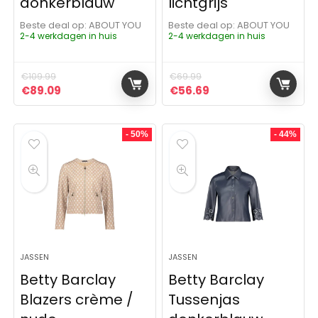
donkerblauw
lichtgrijs
Beste deal op:
ABOUT YOU
Beste deal op:
ABOUT YOU
2-4 werkdagen in huis
2-4 werkdagen in huis
€
109.99
€
69.99
Oorspronkelijke prijs was: €109.99.
Huidige prijs is: €89.09.
Oorspronkelijke prijs was:
Huidige prijs is: €5
€
89.09
€
56.69
- 50%
- 44%
JASSEN
JASSEN
Betty Barclay
Betty Barclay
Blazers crème /
Tussenjas