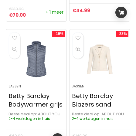
€
139.99
€
44.99
+ 1 meer
Oorspronkelijke prijs was: €139.99.
Huidige prijs is: €70.00.
€
70.00
- 19%
- 23%
JASSEN
JASSEN
Betty Barclay
Betty Barclay
Bodywarmer grijs
Blazers sand
Beste deal op:
ABOUT YOU
Beste deal op:
ABOUT YOU
2-4 werkdagen in huis
2-4 werkdagen in huis
€
69.99
€
149.99