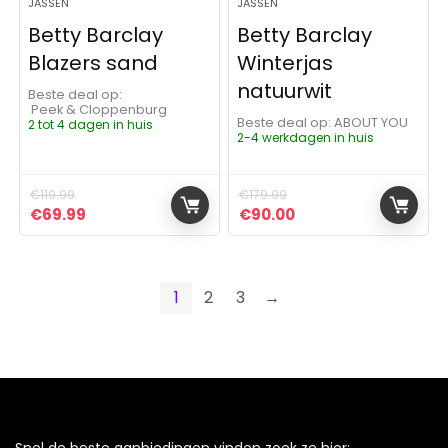
JASSEN
JASSEN
Betty Barclay
Betty Barclay
Blazers sand
Winterjas
natuurwit
Beste deal op:
Peek & Cloppenburg
Beste deal op:
ABOUT YOU
2 tot 4 dagen in huis
2-4 werkdagen in huis
€
119.99
€
179.99
Oorspronkelijke prijs was: €119.99.
Huidige prijs is: €69.99.
Oorspronkelijke prijs was:
Huidige prijs is: €9
€
69.99
€
90.00
1
2
3
→