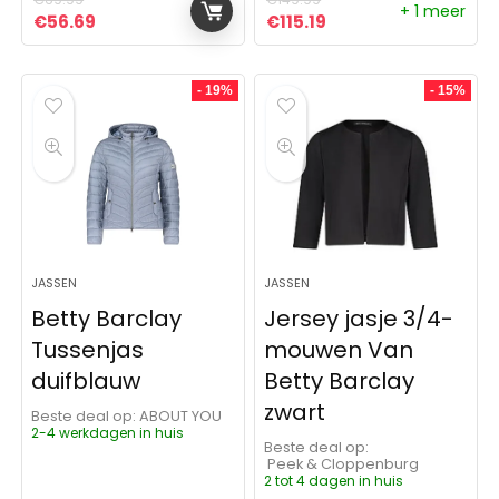
+ 1 meer
Oorspronkelijke prijs was: €69.99.
Huidige prijs is: €56.69.
Oorspronkelijke prijs was:
Huidige prijs is: €115
€
56.69
€
115.19
- 19%
- 15%
JASSEN
JASSEN
Betty Barclay
Jersey jasje 3/4-
Tussenjas
mouwen Van
duifblauw
Betty Barclay
zwart
Beste deal op:
ABOUT YOU
2-4 werkdagen in huis
Beste deal op:
Peek & Cloppenburg
2 tot 4 dagen in huis