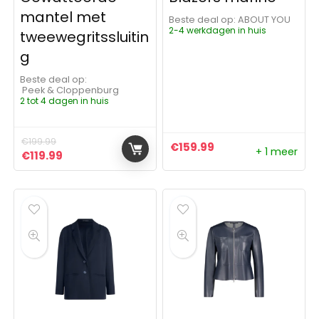
mantel met
Beste deal op:
ABOUT YOU
2-4 werkdagen in huis
tweewegritssluitin
g
Beste deal op:
Peek & Cloppenburg
2 tot 4 dagen in huis
€
199.99
€
159.99
+ 1 meer
Oorspronkelijke prijs was: €199.99.
Huidige prijs is: €119.99.
€
119.99