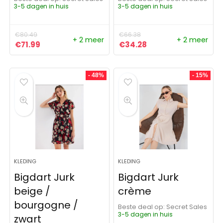
3-5 dagen in huis
3-5 dagen in huis
€
80.49
€
66.38
+ 2 meer
+ 2 meer
Oorspronkelijke prijs was: €80.49.
Huidige prijs is: €71.99.
Oorspronkelijke prijs was:
Huidige prijs is: €3
€
71.99
€
34.28
- 48%
- 15%
KLEDING
KLEDING
Bigdart Jurk
Bigdart Jurk
beige /
crème
bourgogne /
Beste deal op:
Secret Sales
3-5 dagen in huis
zwart