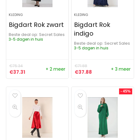
KLEDING
KLEDING
Bigdart Rok zwart
Bigdart Rok
indigo
Beste deal op:
Secret Sales
3-5 dagen in huis
Beste deal op:
Secret Sales
3-5 dagen in huis
€
75.34
€
71.88
+ 2 meer
+ 3 meer
Oorspronkelijke prijs was: €75.34.
Huidige prijs is: €37.31.
Oorspronkelijke prijs was:
Huidige prijs is: €37
€
37.31
€
37.88
- 45%