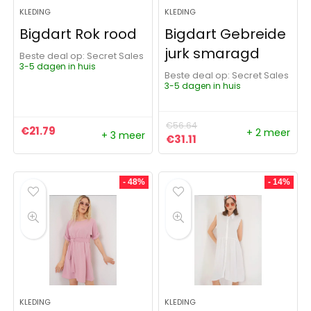
KLEDING
KLEDING
Bigdart Rok rood
Bigdart Gebreide
jurk smaragd
Beste deal op:
Secret Sales
3-5 dagen in huis
Beste deal op:
Secret Sales
3-5 dagen in huis
€
56.64
€
21.79
+ 2 meer
+ 3 meer
Oorspronkelijke prijs was:
Huidige prijs is: €31.11
€
31.11
- 48%
- 14%
KLEDING
KLEDING