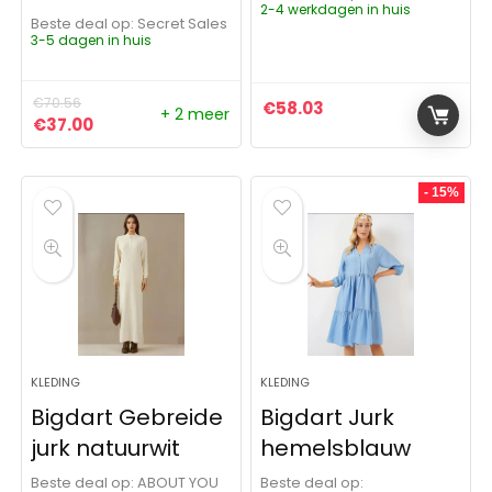
2-4 werkdagen in huis
Beste deal op:
Secret Sales
3-5 dagen in huis
€
70.56
€
58.03
+ 2 meer
Oorspronkelijke prijs was: €70.56.
Huidige prijs is: €37.00.
€
37.00
- 15%
KLEDING
KLEDING
Bigdart Gebreide
Bigdart Jurk
jurk natuurwit
hemelsblauw
Beste deal op:
ABOUT YOU
Beste deal op: