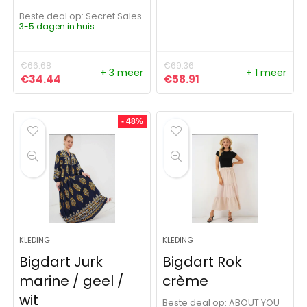
Beste deal op:
Secret Sales
3-5 dagen in huis
€
66.68
€
69.36
+ 3 meer
+ 1 meer
Oorspronkelijke prijs was: €66.68.
Huidige prijs is: €34.44.
Oorspronkelijke prijs was:
Huidige prijs is: €58
€
34.44
€
58.91
- 48%
KLEDING
KLEDING
Bigdart Jurk
Bigdart Rok
marine / geel /
crème
wit
Beste deal op:
ABOUT YOU