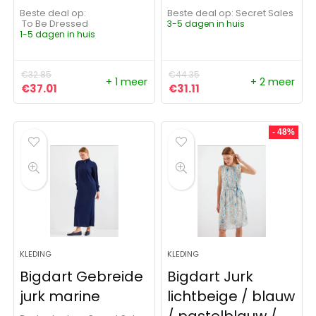
Beste deal op:
Beste deal op:
Secret Sales
To Be Dressed
3-5 dagen in huis
1-5 dagen in huis
€
32.85
€
44.35
+ 1 meer
+ 2 meer
Oorspronkelijke prijs was: €32.85.
Huidige prijs is: €37.01.
Oorspronkelijke prijs was:
Huidige prijs is: €31.11
€
37.01
€
31.11
- 48%
KLEDING
KLEDING
Bigdart Gebreide
Bigdart Jurk
jurk marine
lichtbeige / blauw