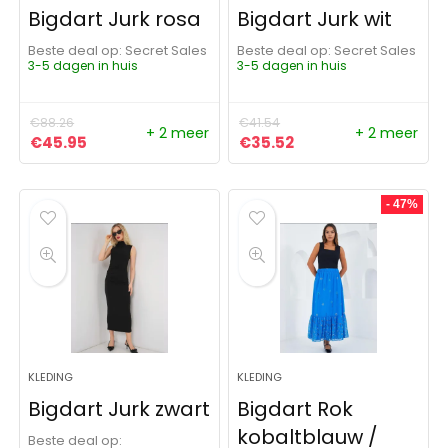
Bigdart Jurk rosa
Bigdart Jurk wit
Beste deal op:
Secret Sales
Beste deal op:
Secret Sales
3-5 dagen in huis
3-5 dagen in huis
€
88.26
€
41.54
+ 2 meer
+ 2 meer
Oorspronkelijke prijs was: €88.26.
Huidige prijs is: €45.95.
Oorspronkelijke prijs was:
Huidige prijs is: €35
€
45.95
€
35.52
- 47%
KLEDING
KLEDING
Bigdart Jurk zwart
Bigdart Rok
kobaltblauw /
Beste deal op: