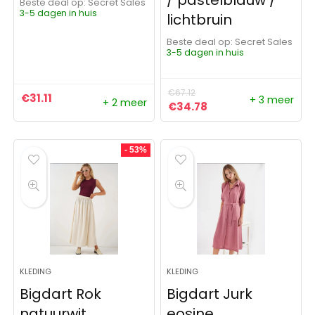
/ pastelblauw /
Beste deal op:
Secret Sales
3-5 dagen in huis
lichtbruin
Beste deal op:
Secret Sales
3-5 dagen in huis
€
67.12
€
31.11
+ 3 meer
+ 2 meer
Oorspronkelijke prijs was: 
Huidige prijs is: €3
€
34.78
- 53%
KLEDING
KLEDING
Bigdart Rok
Bigdart Jurk
natuurwit
eosine