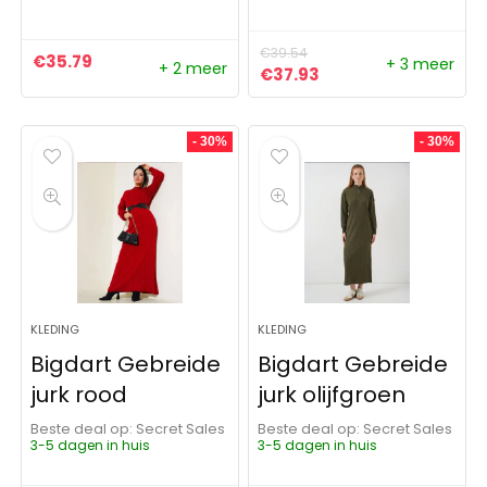
€
39.54
€
35.79
+ 3 meer
+ 2 meer
Oorspronkelijke prijs was:
Huidige prijs is: €37
€
37.93
- 30%
- 30%
KLEDING
KLEDING
Bigdart Gebreide
Bigdart Gebreide
jurk rood
jurk olijfgroen
Beste deal op:
Secret Sales
Beste deal op:
Secret Sales
3-5 dagen in huis
3-5 dagen in huis