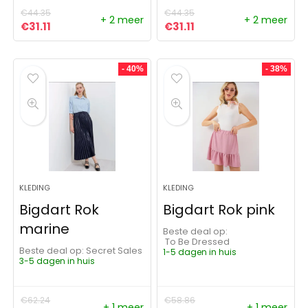
€
44.35
€
44.35
+ 2 meer
+ 2 meer
Oorspronkelijke prijs was: €44.35.
Huidige prijs is: €31.11.
Oorspronkelijke prijs was:
Huidige prijs is: €31.11
€
31.11
€
31.11
- 40%
- 38%
KLEDING
KLEDING
Bigdart Rok
Bigdart Rok pink
marine
Beste deal op:
To Be Dressed
Beste deal op:
Secret Sales
1-5 dagen in huis
3-5 dagen in huis
€
62.24
€
58.86
+ 1 meer
+ 1 meer