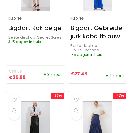
KLEDING
KLEDING
Bigdart Rok beige
Bigdart Gebreide
jurk kobaltblauw
Beste deal op:
Secret Sales
3-5 dagen in huis
Beste deal op:
To Be Dressed
1-5 dagen in huis
€
38.68
€
27.48
+ 3 meer
+ 2 meer
Oorspronkelijke prijs was: €38.68.
Huidige prijs is: €36.88.
€
36.88
- 50%
- 47%