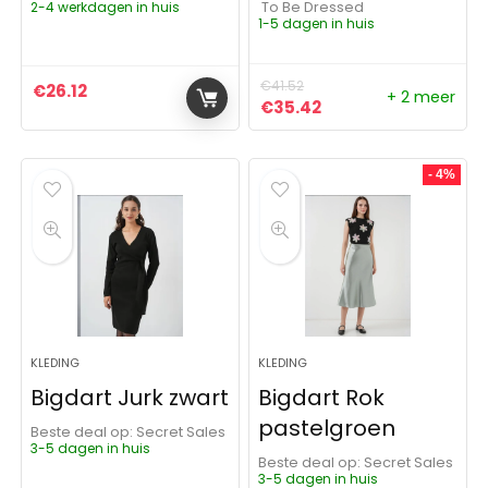
2-4 werkdagen in huis
To Be Dressed
1-5 dagen in huis
€
41.52
€
26.12
+ 2 meer
Oorspronkelijke prijs was:
Huidige prijs is: €3
€
35.42
- 4%
KLEDING
KLEDING
Bigdart Jurk zwart
Bigdart Rok
pastelgroen
Beste deal op:
Secret Sales
3-5 dagen in huis
Beste deal op:
Secret Sales
3-5 dagen in huis