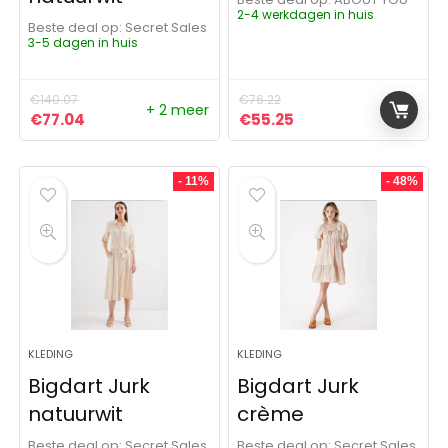
2-4 werkdagen in huis
Beste deal op:
Secret Sales
3-5 dagen in huis
€
140.07
€
76.22
+ 2 meer
Oorspronkelijke prijs was: €140.07.
Huidige prijs is: €77.04.
Oorspronkelijke prijs was:
Huidige prijs is: €55
€
77.04
€
55.25
- 11%
- 48%
KLEDING
KLEDING
Bigdart Jurk
Bigdart Jurk
natuurwit
crème
Beste deal op:
Secret Sales
Beste deal op:
Secret Sales