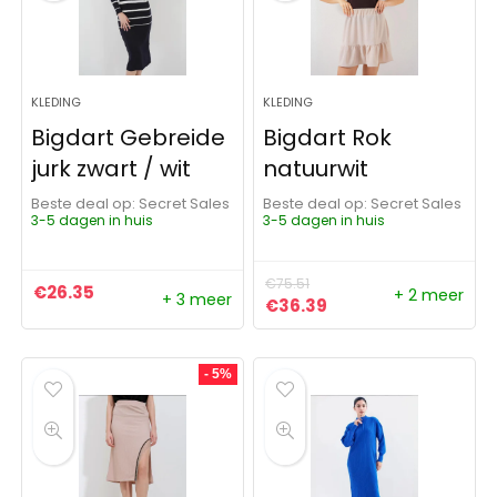
KLEDING
KLEDING
Bigdart Gebreide
Bigdart Rok
jurk zwart / wit
natuurwit
Beste deal op:
Secret Sales
Beste deal op:
Secret Sales
3-5 dagen in huis
3-5 dagen in huis
€
75.51
€
26.35
+ 2 meer
+ 3 meer
Oorspronkelijke prijs was:
Huidige prijs is: €3
€
36.39
- 5%