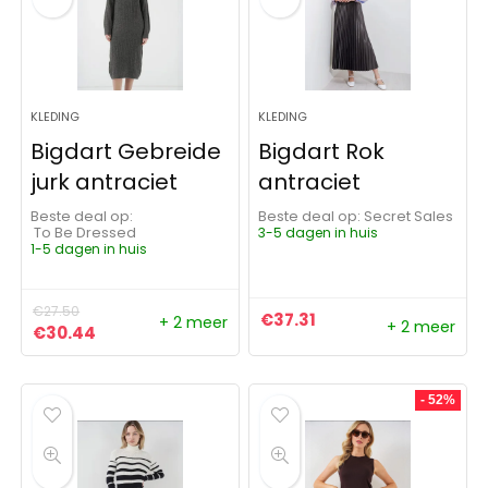
KLEDING
KLEDING
Bigdart Gebreide
Bigdart Rok
jurk antraciet
antraciet
Beste deal op:
Beste deal op:
Secret Sales
To Be Dressed
3-5 dagen in huis
1-5 dagen in huis
€
27.50
€
37.31
+ 2 meer
+ 2 meer
Oorspronkelijke prijs was: €27.50.
Huidige prijs is: €30.44.
€
30.44
- 52%