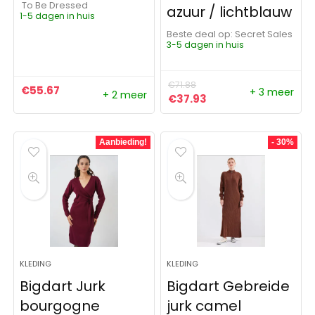
To Be Dressed
azuur / lichtblauw
1-5 dagen in huis
Beste deal op:
Secret Sales
3-5 dagen in huis
€
71.88
€
55.67
+ 3 meer
+ 2 meer
Oorspronkelijke prijs was:
Huidige prijs is: €37
€
37.93
Aanbieding!
- 30%
KLEDING
KLEDING
Bigdart Jurk
Bigdart Gebreide
bourgogne
jurk camel