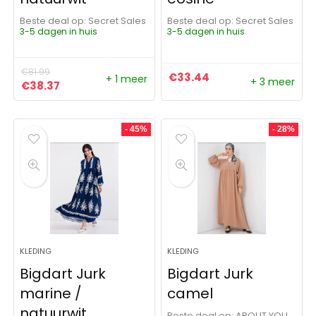
Beste deal op:
Secret Sales
Beste deal op:
Secret Sales
3-5 dagen in huis
3-5 dagen in huis
€
81.99
€
33.44
+ 1 meer
+ 3 meer
Oorspronkelijke prijs was: €81.99.
Huidige prijs is: €38.37.
€
38.37
- 45%
- 28%
KLEDING
KLEDING
Bigdart Jurk
Bigdart Jurk
marine /
camel
natuurwit
Beste deal op:
ABOUT YOU