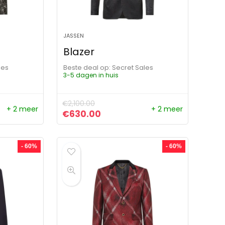
JASSEN
Blazer
les
Beste deal op:
Secret Sales
3-5 dagen in huis
€
2,100.00
+ 2 meer
+ 2 meer
ijs was: €2,400.00.
ijs is: €960.00.
Oorspronkelijke prijs was: €2,100.00
Huidige prijs is: €630.00.
€
630.00
- 60%
- 60%