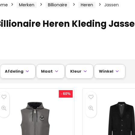
ome
Merken
Billionaire
Heren
Jassen
illionaire Heren Kleding Jass
Afdeling
Maat
Kleur
Winkel




- 60%