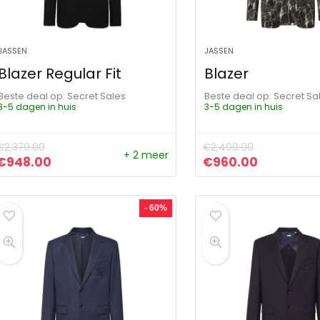
JASSEN
JASSEN
Blazer Regular Fit
Blazer
Beste deal op:
Secret Sales
Beste deal op:
Secret Sa
3-5 dagen in huis
3-5 dagen in huis
€
2,370.00
€
2,400.00
+ 2 meer
Oorspronkelijke prijs was: €2,370.00.
Huidige prijs is: €948.00.
Oorspronkelijke pr
Huidige pr
€
948.00
€
960.00
- 60%