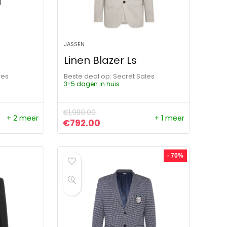
JASSEN
Linen Blazer Ls
les
Beste deal op:
Secret Sales
3-5 dagen in huis
€
1,980.00
+ 2 meer
+ 1 meer
ijs was: €4,200.00.
rijs is: €1,680.00.
Oorspronkelijke prijs was: €1,980.00
Huidige prijs is: €792.00.
€
792.00
- 70%