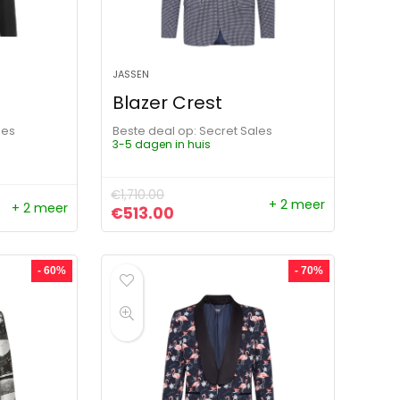
JASSEN
Blazer Crest
les
Beste deal op:
Secret Sales
3-5 dagen in huis
€
1,710.00
+ 2 meer
+ 2 meer
Oorspronkelijke prijs was: €1,710.00.
Huidige prijs is: €513.00.
€
513.00
- 60%
- 70%