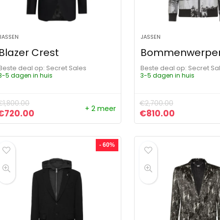
JASSEN
JASSEN
Blazer Crest
Bommenwerpe
Beste deal op:
Secret Sales
Beste deal op:
Secret Sa
3-5 dagen in huis
3-5 dagen in huis
€
1,800.00
€
2,700.00
+ 2 meer
Oorspronkelijke prijs was: €1,800.00.
Huidige prijs is: €720.00.
Oorspronkelijke pr
Huidige pri
€
720.00
€
810.00
- 60%