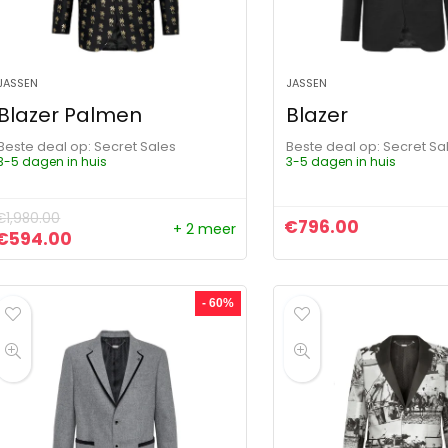
JASSEN
JASSEN
Blazer Palmen
Blazer
Beste deal op:
Secret Sales
Beste deal op:
Secret Sa
3-5 dagen in huis
3-5 dagen in huis
€
1,980.00
€
796.00
+ 2 meer
Oorspronkelijke prijs was: €1,980.00.
Huidige prijs is: €594.00.
€
594.00
- 60%