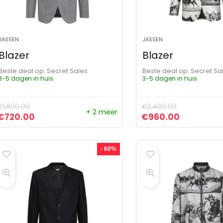
JASSEN
JASSEN
Blazer
Blazer
Beste deal op:
Secret Sales
Beste deal op:
Secret Sa
3-5 dagen in huis
3-5 dagen in huis
€
1,800.00
€
2,400.00
+ 2 meer
Oorspronkelijke prijs was: €1,800.00.
Huidige prijs is: €720.00.
Oorspronkelijke pr
Huidige pr
€
720.00
€
960.00
- 60%