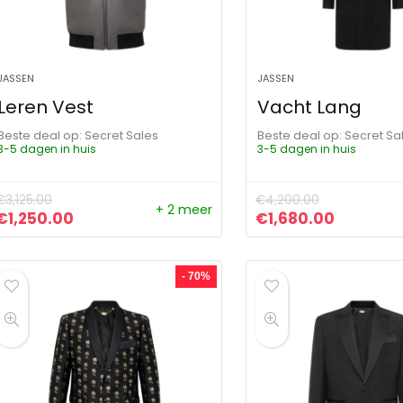
JASSEN
JASSEN
Leren Vest
Vacht Lang
Beste deal op:
Secret Sales
Beste deal op:
Secret Sa
3-5 dagen in huis
3-5 dagen in huis
€
3,125.00
€
4,200.00
+ 2 meer
Oorspronkelijke prijs was: €3,125.00.
Huidige prijs is: €1,250.00.
Oorspronkelijke pr
Huidige p
€
1,250.00
€
1,680.00
- 70%