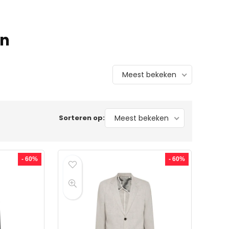
en
Meest bekeken
Sorteren op:
Meest bekeken
- 60%
- 60%