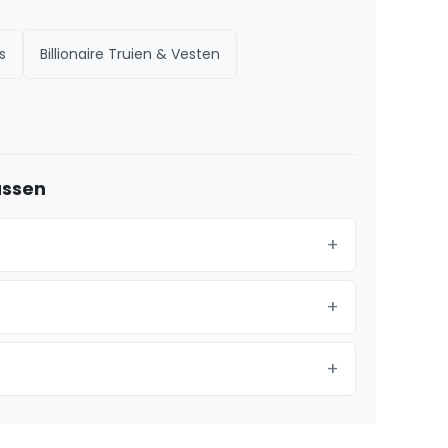
s
Billionaire Truien & Vesten
assen