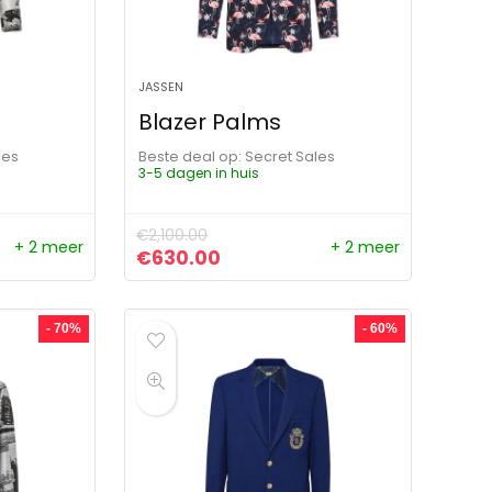
JASSEN
Blazer Palms
les
Beste deal op:
Secret Sales
3-5 dagen in huis
€
2,100.00
+ 2 meer
+ 2 meer
ijs was: €2,400.00.
ijs is: €960.00.
Oorspronkelijke prijs was: €2,100.00
Huidige prijs is: €630.00.
€
630.00
- 70%
- 60%