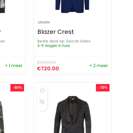
JASSEN
r
Blazer Crest
les
Beste deal op:
Secret Sales
3-5 dagen in huis
€
1,800.00
+ 1 meer
+ 2 meer
ijs was: €2,700.00.
js is: €810.00.
Oorspronkelijke prijs was: €1,800.00
Huidige prijs is: €720.00.
€
720.00
- 60%
- 70%