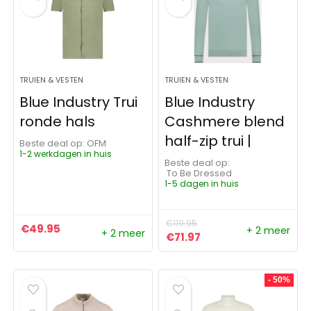
TRUIEN & VESTEN
TRUIEN & VESTEN
Blue Industry Trui
Blue Industry
ronde hals
Cashmere blend
half-zip trui |
Beste deal op:
OFM
1-2 werkdagen in huis
Beste deal op:
To Be Dressed
1-5 dagen in huis
€
119.95
€
49.95
+ 2 meer
+ 2 meer
Oorspronkelijke prijs was: 
Huidige prijs is: €71.
€
71.97
- 50%