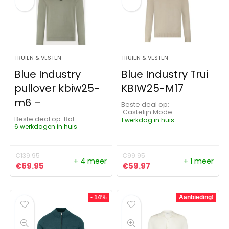
TRUIEN & VESTEN
TRUIEN & VESTEN
Blue Industry
Blue Industry Trui
pullover kbiw25-
KBIW25-M17
m6 –
Beste deal op:
Castelijn Mode
Beste deal op:
Bol
1 werkdag in huis
6 werkdagen in huis
€
139.95
€
99.95
+ 4 meer
+ 1 meer
Oorspronkelijke prijs was: €139.95.
Huidige prijs is: €69.95.
Oorspronkelijke prijs was:
Huidige prijs is: €59
€
69.95
€
59.97
- 14%
Aanbieding!