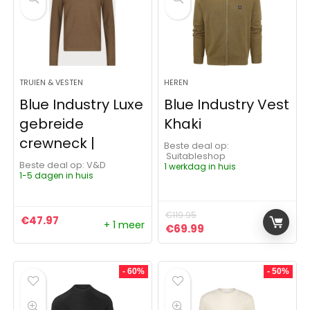
TRUIEN & VESTEN
HEREN
Blue Industry Luxe
Blue Industry Vest
gebreide
Khaki
crewneck |
Beste deal op:
Suitableshop
Beste deal op:
V&D
1 werkdag in huis
1-5 dagen in huis
€
119.95
€
47.97
+ 1 meer
Oorspronkelijke prijs was: 
Huidige prijs is: €6
€
69.99
- 60%
- 50%