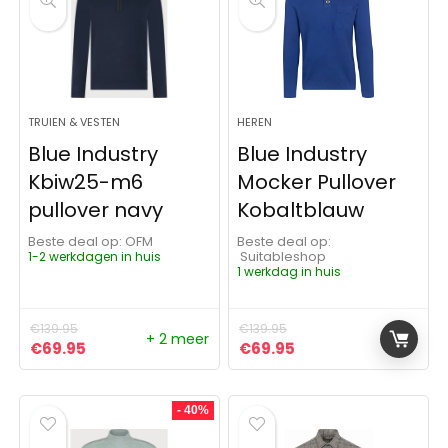
TRUIEN & VESTEN
HEREN
Blue Industry
Blue Industry
Kbiw25-m6
Mocker Pullover
pullover navy
Kobaltblauw
Beste deal op:
OFM
Beste deal op:
1-2 werkdagen in huis
Suitableshop
1 werkdag in huis
€
139.95
€
139.95
+ 2 meer
Oorspronkelijke prijs was: €139.95.
Huidige prijs is: €69.95.
Oorspronkelijke prijs was:
Huidige prijs is: €6
€
69.95
€
69.95
- 40%