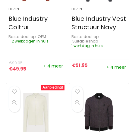
HEREN
HEREN
Blue Industry
Blue Industry Vest
Coltrui
Structuur Navy
Beste deal op:
OFM
Beste deal op:
1-2 werkdagen in huis
Suitableshop
1 werkdag in huis
€
99.95
€
51.95
+ 4 meer
+ 4 meer
Oorspronkelijke prijs was: €99.95.
Huidige prijs is: €49.95.
€
49.95
Aanbieding!