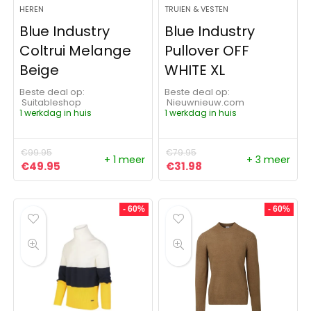
HEREN
TRUIEN & VESTEN
Blue Industry
Blue Industry
Coltrui Melange
Pullover OFF
Beige
WHITE XL
Beste deal op:
Beste deal op:
Suitableshop
nieuwnieuw.com
1 werkdag in huis
1 werkdag in huis
€
99.95
€
79.95
+ 1 meer
+ 3 meer
Oorspronkelijke prijs was: €99.95.
Huidige prijs is: €49.95.
Oorspronkelijke prijs was:
Huidige prijs is: €31
€
49.95
€
31.98
- 60%
- 60%