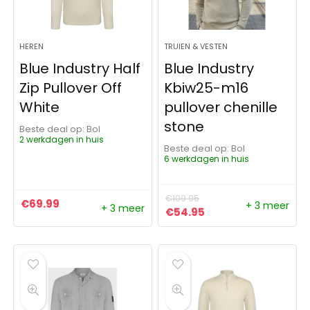
HEREN
TRUIEN & VESTEN
Blue Industry Half
Blue Industry
Zip Pullover Off
Kbiw25-m16
White
pullover chenille
stone
Beste deal op:
Bol
2 werkdagen in huis
Beste deal op:
Bol
6 werkdagen in huis
€
109.95
€
69.99
+ 3 meer
+ 3 meer
Oorspronkelijke prijs was:
Huidige prijs is: €5
€
54.95