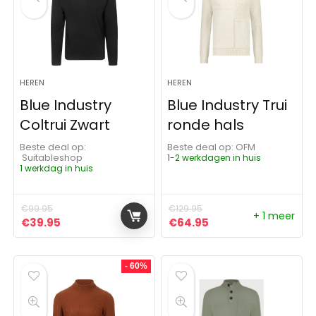
HEREN
HEREN
Blue Industry
Blue Industry Trui
Coltrui Zwart
ronde hals
Beste deal op:
Beste deal op:
OFM
Suitableshop
1-2 werkdagen in huis
1 werkdag in huis
€
99.95
€
129.95
+ 1 meer
Oorspronkelijke prijs was: €99.95.
Huidige prijs is: €39.95.
Oorspronkelijke prijs was:
Huidige prijs is: €6
€
39.95
€
64.95
- 60%