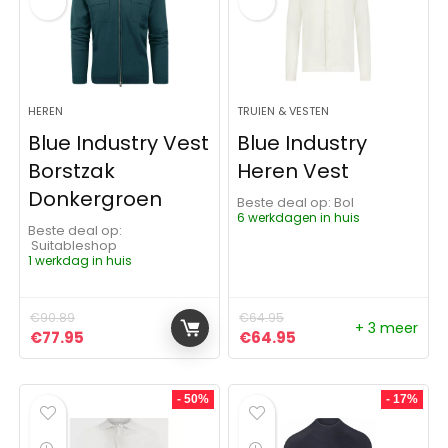
HEREN
TRUIEN & VESTEN
Blue Industry Vest
Blue Industry
Borstzak
Heren Vest
Donkergroen
Beste deal op:
Bol
6 werkdagen in huis
Beste deal op:
Suitableshop
1 werkdag in huis
€
90.89
€
64.95
+ 3 meer
Oorspronkelijke prijs was: €90.89.
Huidige prijs is: €77.95.
Oorspronkelijke prijs was:
Huidige prijs is: €6
€
77.95
€
64.95
- 50%
- 17%