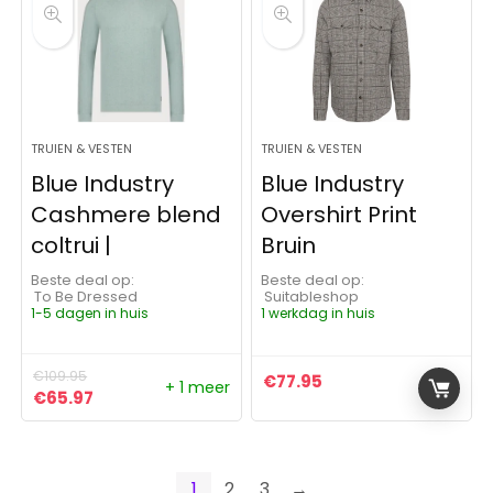
TRUIEN & VESTEN
TRUIEN & VESTEN
Blue Industry
Blue Industry
Cashmere blend
Overshirt Print
coltrui |
Bruin
Beste deal op:
Beste deal op:
To Be Dressed
Suitableshop
1-5 dagen in huis
1 werkdag in huis
€
109.95
€
77.95
+ 1 meer
Oorspronkelijke prijs was: €109.95.
Huidige prijs is: €65.97.
€
65.97
1
2
3
→