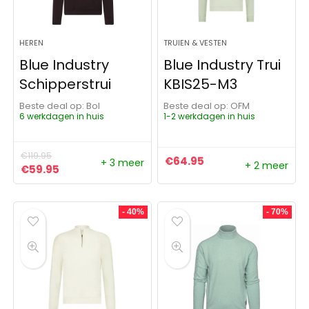
HEREN
TRUIEN & VESTEN
Blue Industry
Blue Industry Trui
Schipperstrui
KBIS25-M3
Beste deal op:
Bol
Beste deal op:
OFM
6 werkdagen in huis
1-2 werkdagen in huis
€
119.95
€
64.95
+ 3 meer
+ 2 meer
Oorspronkelijke prijs was: €119.95.
Huidige prijs is: €59.95.
€
59.95
- 40%
- 70%