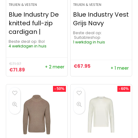
TRUIEN & VESTEN
TRUIEN & VESTEN
Blue Industry De
Blue Industry Vest
knitted full-zip
Grijs Navy
cardigan |
Beste deal op:
Suitableshop
Beste deal op:
Bol
1 werkdag in huis
4 werkdagen in huis
€
71.97
€
67.95
+ 2 meer
+ 1 meer
Oorspronkelijke prijs was: €71.97.
Huidige prijs is: €71.89.
€
71.89
- 50%
- 60%