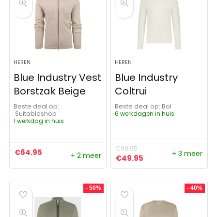
HEREN
HEREN
Blue Industry Vest
Blue Industry
Borstzak Beige
Coltrui
Beste deal op:
Beste deal op:
Bol
Suitableshop
6 werkdagen in huis
1 werkdag in huis
€
99.95
€
64.95
+ 3 meer
+ 2 meer
Oorspronkelijke prijs was:
Huidige prijs is: €4
€
49.95
- 50%
- 40%