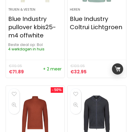
TRUIEN & VESTEN
HEREN
Blue Industry
Blue Industry
pullover kbis25-
Coltrui Lichtgroen
m4 offwhite
Beste deal op:
Bol
4 werkdagen in huis
€
119.95
€
109.95
+ 2 meer
Oorspronkelijke prijs was: €119.95.
Huidige prijs is: €71.89.
Oorspronkelijke prijs was:
Huidige prijs is: €32
€
71.89
€
32.95
- 50%