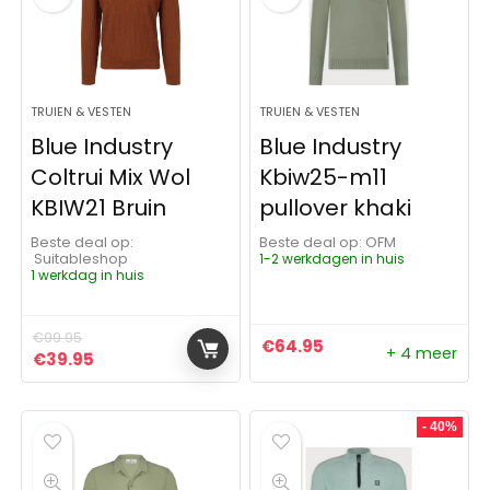
TRUIEN & VESTEN
TRUIEN & VESTEN
Blue Industry
Blue Industry
Coltrui Mix Wol
Kbiw25-m11
KBIW21 Bruin
pullover khaki
Beste deal op:
Beste deal op:
OFM
Suitableshop
1-2 werkdagen in huis
1 werkdag in huis
€
99.95
€
64.95
+ 4 meer
Oorspronkelijke prijs was: €99.95.
Huidige prijs is: €39.95.
€
39.95
- 40%