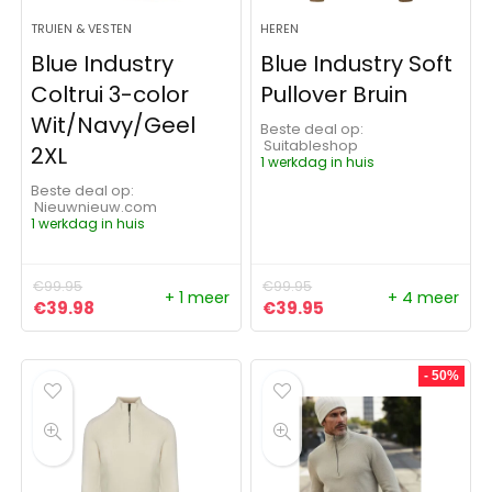
TRUIEN & VESTEN
HEREN
Blue Industry
Blue Industry Soft
Coltrui 3-color
Pullover Bruin
Wit/Navy/Geel
Beste deal op:
Suitableshop
2XL
1 werkdag in huis
Beste deal op:
nieuwnieuw.com
1 werkdag in huis
€
99.95
€
99.95
+ 1 meer
+ 4 meer
Oorspronkelijke prijs was: €99.95.
Huidige prijs is: €39.98.
Oorspronkelijke prijs was:
Huidige prijs is: €3
€
39.98
€
39.95
- 50%