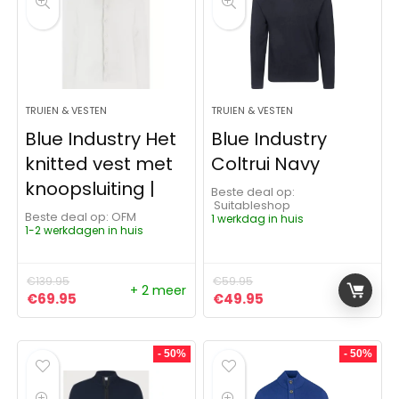
TRUIEN & VESTEN
TRUIEN & VESTEN
Blue Industry Het
Blue Industry
knitted vest met
Coltrui Navy
knoopsluiting |
Beste deal op:
Suitableshop
Beste deal op:
OFM
1 werkdag in huis
1-2 werkdagen in huis
€
139.95
€
59.95
+ 2 meer
Oorspronkelijke prijs was: €139.95.
Huidige prijs is: €69.95.
Oorspronkelijke prijs was:
Huidige prijs is: €4
€
69.95
€
49.95
- 50%
- 50%