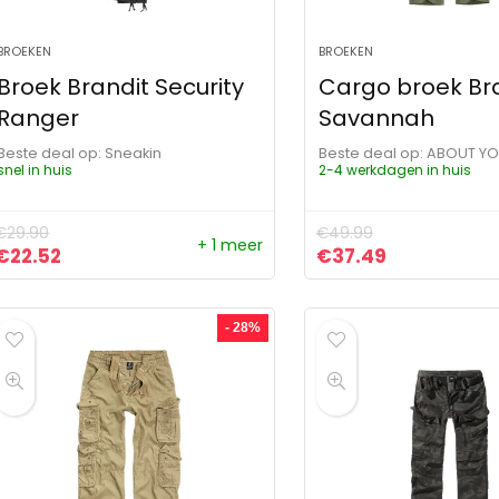
BROEKEN
BROEKEN
Broek Brandit Security
Cargo broek Br
Ranger
Savannah
Beste deal op:
Sneakin
Beste deal op:
ABOUT Y
snel in huis
2-4 werkdagen in huis
€
29.90
€
49.99
+ 1 meer
Oorspronkelijke prijs was: €29.90.
Huidige prijs is: €22.52.
Oorspronkelijke pr
Huidige prij
€
22.52
€
37.49
- 28%