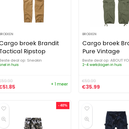
BROEKEN
BROEKEN
Cargo broek Brandit
Cargo broek Br
Tactical Ripstop
Pure Vintage
Beste deal op:
Sneakin
Beste deal op:
ABOUT Y
snel in huis
2-4 werkdagen in huis
€
59.90
€
59.99
+ 1 meer
Oorspronkelijke prijs was: €59.90.
Huidige prijs is: €51.85.
Oorspronkelijke pr
Huidige prij
€
51.85
€
35.99
- 40%