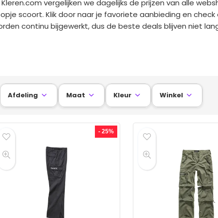
j Kleren.com vergelijken we dagelijks de prijzen van alle webs
opje scoort. Klik door naar je favoriete aanbieding en check
rden continu bijgewerkt, dus de beste deals blijven niet lan
Afdeling
Maat
Kleur
Winkel




- 25%