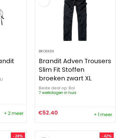
BROEKEN
andit
Brandit Adven Trousers
Slim Fit Stoffen
broeken zwart XL
OU
Beste deal op:
Bol
7 werkdagen in huis
€
52.40
+ 2 meer
+ 1 meer
ijs was: €69.99.
 is: €41.99.
- 28%
- 42%