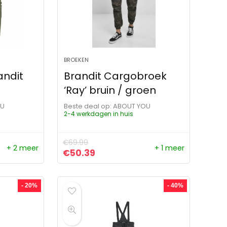
BROEKEN
andit
Brandit Cargobroek
‘Ray’ bruin / groen
OU
Beste deal op:
ABOUT YOU
2-4 werkdagen in huis
€
69.99
+ 2 meer
+ 1 meer
ijs was: €59.99.
s is: €35.99.
Oorspronkelijke prijs was: €69.99.
Huidige prijs is: €50.39.
€
50.39
- 20%
- 40%