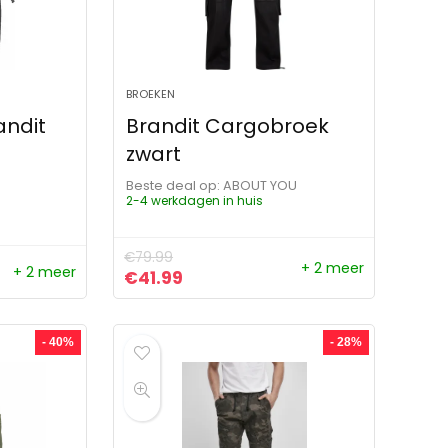
BROEKEN
andit
Brandit Cargobroek
zwart
Beste deal op:
ABOUT YOU
2-4 werkdagen in huis
€
79.99
+ 2 meer
+ 2 meer
Oorspronkelijke prijs was: €79.99.
Huidige prijs is: €41.99.
€
41.99
- 40%
- 28%