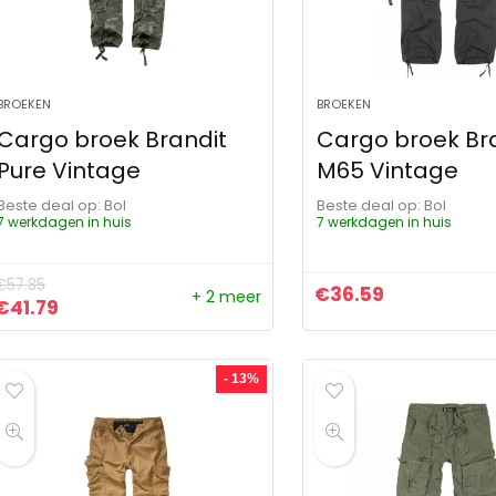
BROEKEN
BROEKEN
Cargo broek Brandit
Cargo broek Br
Pure Vintage
M65 Vintage
Beste deal op:
Bol
Beste deal op:
Bol
7 werkdagen in huis
7 werkdagen in huis
€
57.85
€
36.59
+ 2 meer
Oorspronkelijke prijs was: €57.85.
Huidige prijs is: €41.79.
€
41.79
- 13%