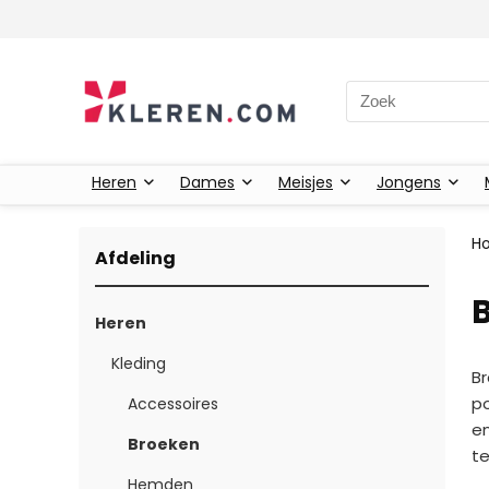
Zoeken naar:
Heren
Dames
Meisjes
Jongens
H
Afdeling
B
Heren
Kleding
Br
po
Accessoires
en
Broeken
te
Hemden