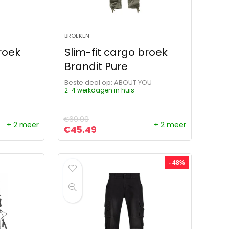
BROEKEN
roek
Slim-fit cargo broek
Brandit Pure
Beste deal op:
ABOUT YOU
2-4 werkdagen in huis
€
69.99
+ 2 meer
+ 2 meer
ijs was: €47.99.
js is: €43.49.
Oorspronkelijke prijs was: €69.99.
Huidige prijs is: €45.49.
€
45.49
- 48%