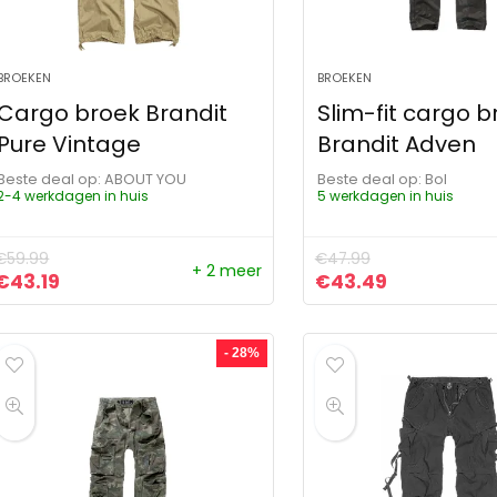
BROEKEN
BROEKEN
Cargo broek Brandit
Slim-fit cargo b
Pure Vintage
Brandit Adven
Beste deal op:
ABOUT YOU
Beste deal op:
Bol
2-4 werkdagen in huis
5 werkdagen in huis
€
59.99
€
47.99
+ 2 meer
Oorspronkelijke prijs was: €59.99.
Huidige prijs is: €43.19.
Oorspronkelijke pr
Huidige pri
€
43.19
€
43.49
- 28%