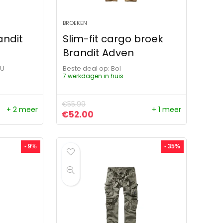
BROEKEN
andit
Slim-fit cargo broek
Brandit Adven
OU
Beste deal op:
Bol
7 werkdagen in huis
€
55.99
+ 2 meer
+ 1 meer
ijs was: €49.99.
s is: €37.49.
Oorspronkelijke prijs was: €55.99.
Huidige prijs is: €52.00.
€
52.00
- 9%
- 35%