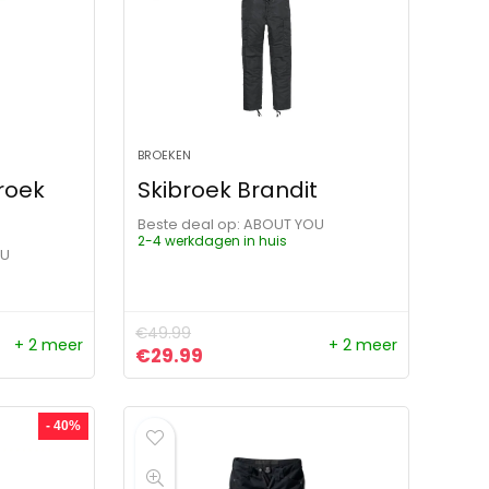
BROEKEN
roek
Skibroek Brandit
Beste deal op:
ABOUT YOU
2-4 werkdagen in huis
OU
€
49.99
+ 2 meer
+ 2 meer
ijs was: €59.99.
s is: €47.99.
Oorspronkelijke prijs was: €49.99.
Huidige prijs is: €29.99.
€
29.99
- 40%