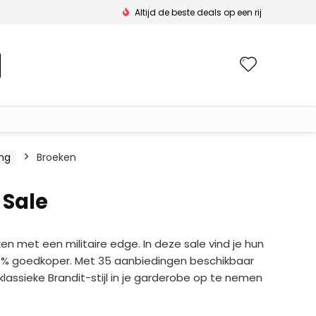
Altijd de beste deals op een rij
Wishlis
ing
Broeken
 Sale
n met een militaire edge. In deze sale vind je hun
40% goedkoper. Met 35 aanbiedingen beschikbaar
assieke Brandit-stijl in je garderobe op te nemen