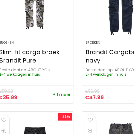
BROEKEN
BROEKEN
Slim-fit cargo broek
Brandit Cargob
Brandit Pure
navy
Beste deal op:
ABOUT YOU
Beste deal op:
ABOUT Y
2-4 werkdagen in huis
2-4 werkdagen in huis
€
59.99
€
59.99
+ 1 meer
Oorspronkelijke prijs was: €59.99.
Huidige prijs is: €35.99.
Oorspronkelijke pr
Huidige prij
€
35.99
€
47.99
- 21%