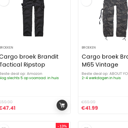
BROEKEN
BROEKEN
Cargo broek Brandit
Cargo broek Br
Tactical Ripstop
M65 Vintage
Beste deal op:
Amazon
Beste deal op:
ABOUT Y
Nog slechts 5 op voorraad. in huis
2-4 werkdagen in huis
€
59.90
€
69.99
Oorspronkelijke prijs was: €59.90.
Huidige prijs is: €47.41.
Oorspronkelijke pr
Huidige prijs
€
47.41
€
41.99
- 13%