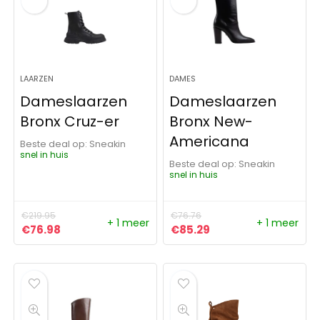
LAARZEN
DAMES
Dameslaarzen
Dameslaarzen
Bronx Cruz-er
Bronx New-
Americana
Beste deal op:
Sneakin
snel in huis
Beste deal op:
Sneakin
snel in huis
€
219.95
€
76.76
+ 1 meer
+ 1 meer
Oorspronkelijke prijs was: €219.95.
Huidige prijs is: €76.98.
Oorspronkelijke prijs was:
Huidige prijs is: €85
€
76.98
€
85.29