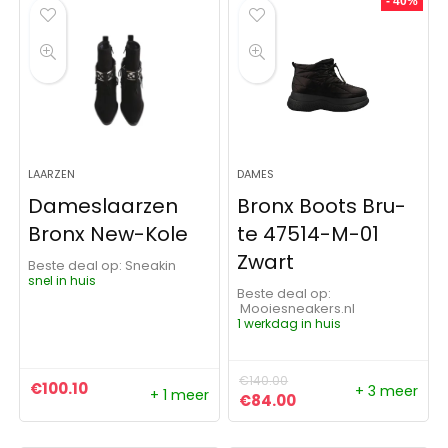
- 40%
LAARZEN
DAMES
Dameslaarzen
Bronx Boots Bru-
Bronx New-Kole
te 47514-M-01
Zwart
Beste deal op:
Sneakin
snel in huis
Beste deal op:
Mooiesneakers.nl
1 werkdag in huis
€
140.00
€
100.10
+ 3 meer
+ 1 meer
Oorspronkelijke prijs was:
Huidige prijs is: €8
€
84.00