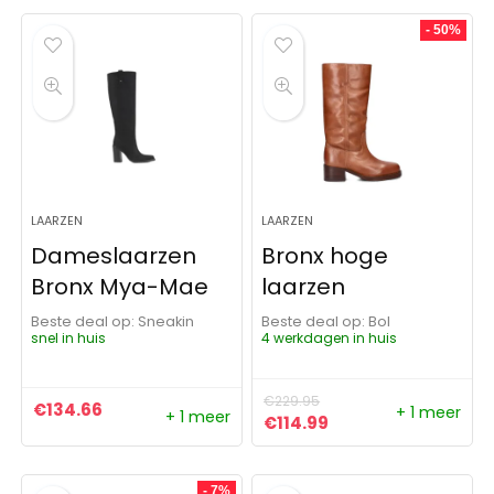
- 50%
LAARZEN
LAARZEN
Dameslaarzen
Bronx hoge
Bronx Mya-Mae
laarzen
Beste deal op:
Sneakin
Beste deal op:
Bol
snel in huis
4 werkdagen in huis
€
229.95
€
134.66
+ 1 meer
+ 1 meer
Oorspronkelijke prijs was:
Huidige prijs is: €1
€
114.99
- 7%