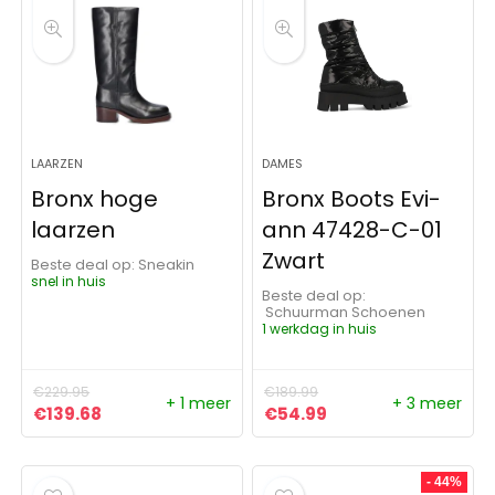
LAARZEN
DAMES
Bronx hoge
Bronx Boots Evi-
laarzen
ann 47428-C-01
Zwart
Beste deal op:
Sneakin
snel in huis
Beste deal op:
Schuurman Schoenen
1 werkdag in huis
€
229.95
€
189.99
+ 1 meer
+ 3 meer
Oorspronkelijke prijs was: €229.95.
Huidige prijs is: €139.68.
Oorspronkelijke prijs was:
Huidige prijs is: €5
€
139.68
€
54.99
- 44%