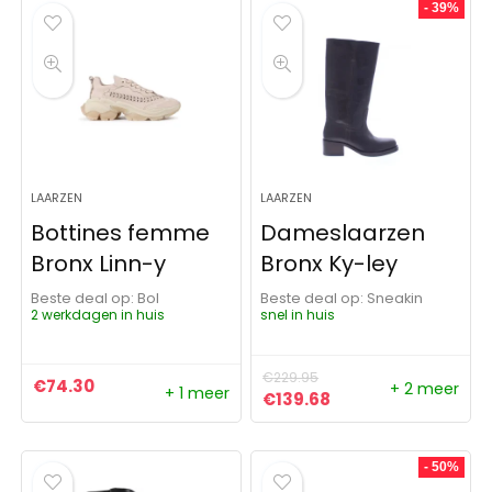
- 39%
LAARZEN
LAARZEN
Bottines femme
Dameslaarzen
Bronx Linn-y
Bronx Ky-ley
Beste deal op:
Bol
Beste deal op:
Sneakin
2 werkdagen in huis
snel in huis
€
229.95
€
74.30
+ 2 meer
+ 1 meer
Oorspronkelijke prijs was:
Huidige prijs is: €1
€
139.68
- 50%