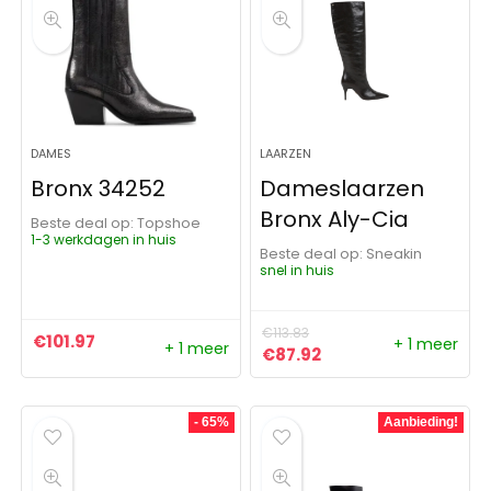
DAMES
LAARZEN
Bronx 34252
Dameslaarzen
Bronx Aly-Cia
Beste deal op:
Topshoe
1-3 werkdagen in huis
Beste deal op:
Sneakin
snel in huis
€
113.83
€
101.97
+ 1 meer
+ 1 meer
Oorspronkelijke prijs was: 
Huidige prijs is: €87
€
87.92
- 65%
Aanbieding!