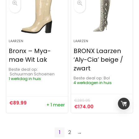
LAARZEN
LAARZEN
Bronx – Mya-
BRONX Laarzen
mae Wit Lak
‘Aly-Cia’ beige /
zwart
Beste deal op:
Schuurman Schoenen
Beste deal op:
Bol
1 werkdag in huis
4 werkdagen in huis
€
289.95
€
89.99
+ 1 meer
Oorspronkelijke prijs was:
Huidige prijs is: €1
€
174.00
1
2
→