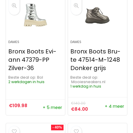
DAMES
DAMES
Bronx Boots Evi-
Bronx Boots Bru-
ann 47379-PP
te 47514-M-1248
Zilver-36
Donker grijs
Beste deal op:
Bol
Beste deal op:
2 werkdagen in huis
Mooiesneakers.nl
1 werkdag in huis
€
140.00
€
109.98
+ 4 meer
+ 5 meer
Oorspronkelijke prijs was:
Huidige prijs is: €8
€
84.00
- 40%