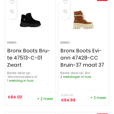
DAMES
DAMES
Bronx Boots Bru-
Bronx Boots Evi-
te 47513-C-01
ann 47428-CC
Zwart
Bruin-37 maat 37
Beste deal op:
Beste deal op:
Bol
Mooiesneakers.nl
2 werkdagen in huis
1 werkdag in huis
€
188.95
€
84.00
+ 3 meer
+ 2 meer
Oorspronkelijke prijs was:
Huidige prijs is: €9
€
94.98