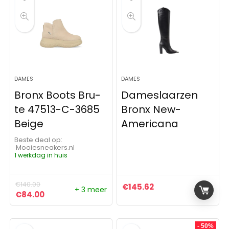
DAMES
DAMES
Bronx Boots Bru-
Dameslaarzen
te 47513-C-3685
Bronx New-
Beige
Americana
Beste deal op:
Mooiesneakers.nl
1 werkdag in huis
€
140.00
€
145.62
+ 3 meer
Oorspronkelijke prijs was: €140.00.
Huidige prijs is: €84.00.
€
84.00
- 50%