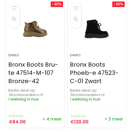
- 40%
- 40%
DAMES
DAMES
Bronx Boots Bru-
Bronx Boots
te 47514-M-107
Phoeb-e 47523-
Bronze-42
C-01 Zwart
Beste deal op:
Beste deal op:
Mooiesneakers.nl
Mooiesneakers.nl
1 werkdag in huis
1 werkdag in huis
€
140.00
€
200.00
+ 4 meer
+ 3 meer
Oorspronkelijke prijs was: €140.00.
Huidige prijs is: €84.00.
Oorspronkelijke prijs was:
Huidige prijs is: €1
€
84.00
€
120.00