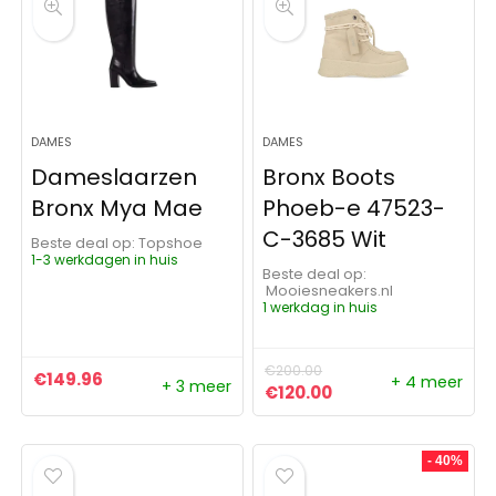
DAMES
DAMES
Dameslaarzen
Bronx Boots
Bronx Mya Mae
Phoeb-e 47523-
C-3685 Wit
Beste deal op:
Topshoe
1-3 werkdagen in huis
Beste deal op:
Mooiesneakers.nl
1 werkdag in huis
€
200.00
€
149.96
+ 4 meer
+ 3 meer
Oorspronkelijke prijs was:
Huidige prijs is: €1
€
120.00
- 40%