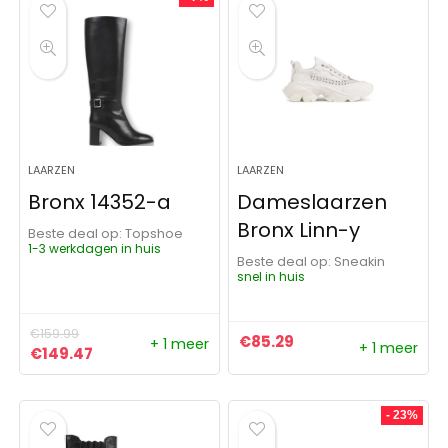
LAARZEN
LAARZEN
Bronx 14352-a
Dameslaarzen
Bronx Linn-y
Beste deal op:
Topshoe
1-3 werkdagen in huis
Beste deal op:
Sneakin
snel in huis
€
159.99
€
85.29
+ 1 meer
+ 1 meer
Oorspronkelijke prijs was: €159.99.
Huidige prijs is: €149.47.
€
149.47
- 23%