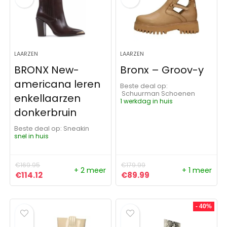
LAARZEN
LAARZEN
BRONX New-
Bronx – Groov-y
americana leren
Beste deal op:
Schuurman Schoenen
enkellaarzen
1 werkdag in huis
donkerbruin
Beste deal op:
Sneakin
snel in huis
€
169.95
€
179.99
+ 2 meer
+ 1 meer
Oorspronkelijke prijs was: €169.95.
Huidige prijs is: €114.12.
Oorspronkelijke prijs was:
Huidige prijs is: €8
€
114.12
€
89.99
- 40%