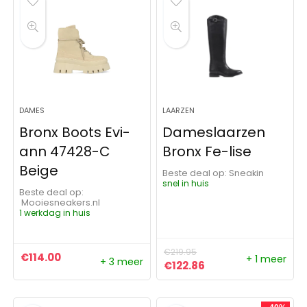
DAMES
LAARZEN
Bronx Boots Evi-
Dameslaarzen
ann 47428-C
Bronx Fe-lise
Beige
Beste deal op:
Sneakin
snel in huis
Beste deal op:
Mooiesneakers.nl
1 werkdag in huis
€
219.95
€
114.00
+ 1 meer
+ 3 meer
Oorspronkelijke prijs was:
Huidige prijs is: €1
€
122.86