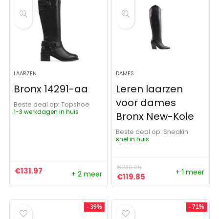
LAARZEN
DAMES
Bronx 14291-aa
Leren laarzen
voor dames
Beste deal op:
Topshoe
1-3 werkdagen in huis
Bronx New-Kole
Beste deal op:
Sneakin
snel in huis
€
239.95
€
131.97
+ 1 meer
+ 2 meer
Oorspronkelijke prijs was:
Huidige prijs is: €11
€
119.85
- 39%
- 71%