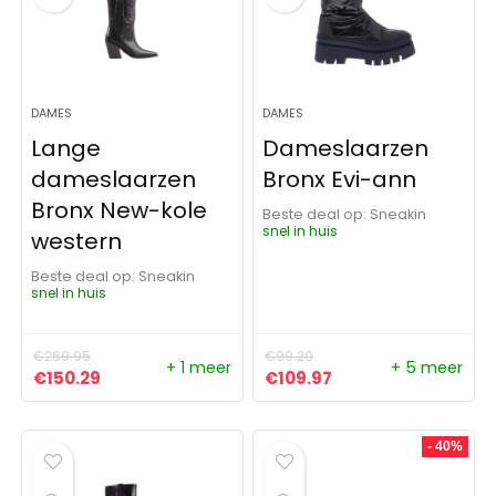
DAMES
DAMES
Lange
Dameslaarzen
dameslaarzen
Bronx Evi-ann
Bronx New-kole
Beste deal op:
Sneakin
snel in huis
western
Beste deal op:
Sneakin
snel in huis
€
269.95
€
99.20
+ 1 meer
+ 5 meer
Oorspronkelijke prijs was: €269.95.
Huidige prijs is: €150.29.
Oorspronkelijke prijs was:
Huidige prijs is: €1
€
150.29
€
109.97
- 40%