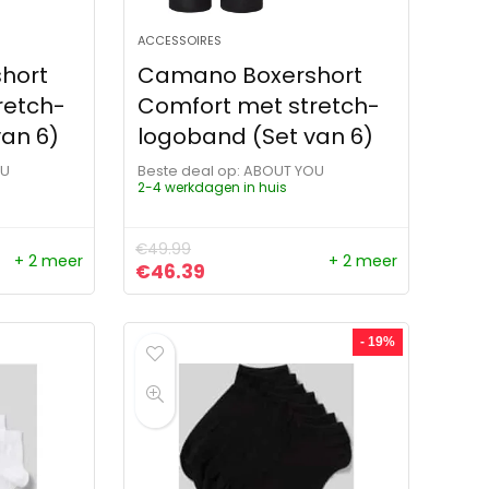
ACCESSOIRES
hort
Camano Boxershort
retch-
Comfort met stretch-
an 6)
logoband (Set van 6)
OU
Beste deal op:
ABOUT YOU
2-4 werkdagen in huis
€
49.99
+ 2 meer
+ 2 meer
ijs was: €57.99.
s is: €46.39.
Oorspronkelijke prijs was: €49.99.
Huidige prijs is: €46.39.
€
46.39
- 19%