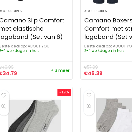
ACCESSOIRES
ACCESSOIRES
Camano Slip Comfort
Camano Boxers
met elastische
Comfort met st
logoband (Set van 6)
logoband (Set v
Beste deal op:
ABOUT YOU
Beste deal op:
ABOUT Y
2-4 werkdagen in huis
2-4 werkdagen in huis
€
49.99
€
57.99
+ 3 meer
Oorspronkelijke prijs was: €49.99.
Huidige prijs is: €34.79.
Oorspronkelijke pr
Huidige prij
€
34.79
€
46.39
- 19%