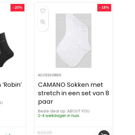
- 20%
- 18%
ACCESSOIRES
‘Robin’
CAMANO Sokken met
stretch in een set van 8
paar
OU
Beste deal op:
ABOUT YOU
2-4 werkdagen in huis
€
23.99