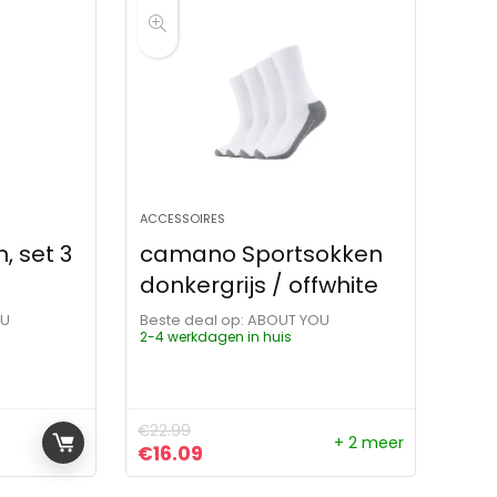
ACCESSOIRES
 set 3
camano Sportsokken
donkergrijs / offwhite
OU
Beste deal op:
ABOUT YOU
2-4 werkdagen in huis
€
22.99
+ 2 meer
ijs was: €22.99.
 is: €16.09.
Oorspronkelijke prijs was: €22.99.
Huidige prijs is: €16.09.
€
16.09