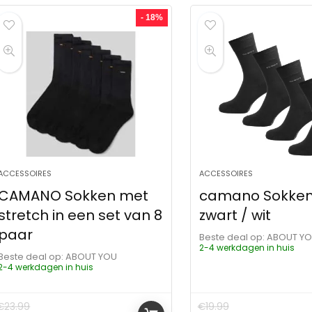
- 18%
ACCESSOIRES
ACCESSOIRES
CAMANO Sokken met
camano Sokken 
stretch in een set van 8
zwart / wit
paar
Beste deal op:
ABOUT Y
2-4 werkdagen in huis
Beste deal op:
ABOUT YOU
2-4 werkdagen in huis
€
23.99
€
19.99