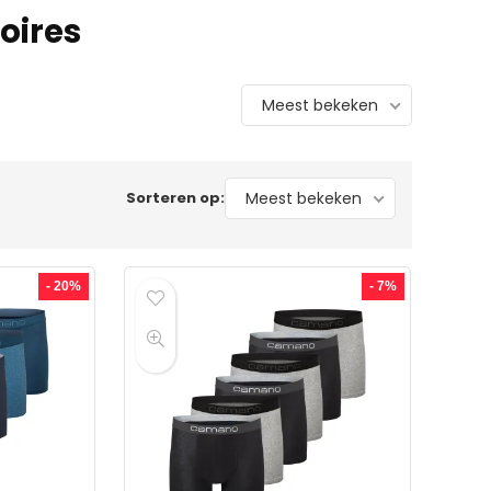
oires
Meest bekeken
Sorteren op:
Meest bekeken
- 20%
- 7%