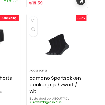
+ 1 meer
ijs was: €19.99.
 is: €16.09.
Oorspronkelijke prijs was: €23.99.
Huidige prijs is: €19.59.
€
19.59
Aanbieding!
- 30%
ACCESSOIRES
horts
camano Sportsokken
donkergrijs / zwart /
wit
OU
Beste deal op:
ABOUT YOU
2-4 werkdagen in huis