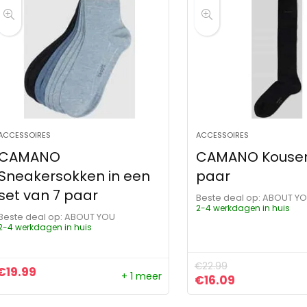
ACCESSOIRES
ACCESSOIRES
CAMANO
CAMANO Kousen,
Sneakersokken in een
paar
set van 7 paar
Beste deal op:
ABOUT Y
2-4 werkdagen in huis
Beste deal op:
ABOUT YOU
2-4 werkdagen in huis
€
22.99
€
19.99
+ 1 meer
Oorspronkelijke pr
Huidige prijs
€
16.09