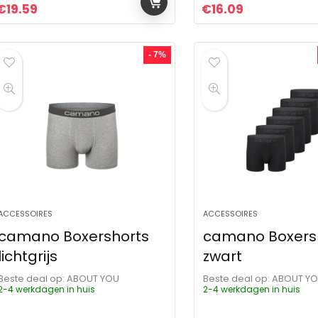
Oorspronkelijke prijs was: €23.99.
Huidige prijs is: €19.59.
Oorspronkelijke pr
Huidige prijs
€
19.59
€
16.09
- 7%
ACCESSOIRES
ACCESSOIRES
camano Boxershorts
camano Boxers
lichtgrijs
zwart
Beste deal op:
ABOUT YOU
Beste deal op:
ABOUT Y
2-4 werkdagen in huis
2-4 werkdagen in huis