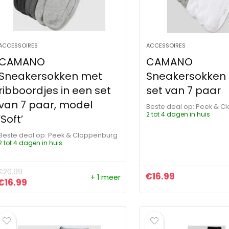
ACCESSOIRES
ACCESSOIRES
CAMANO
CAMANO
Sneakersokken met
Sneakersokken 
ribboordjes in een set
set van 7 paar
van 7 paar, model
Beste deal op:
Peek & C
2 tot 4 dagen in huis
‘Soft’
Beste deal op:
Peek & Cloppenburg
2 tot 4 dagen in huis
€
20.99
€
16.99
+ 1 meer
Oorspronkelijke prijs was: €20.99.
Huidige prijs is: €16.99.
€
16.99