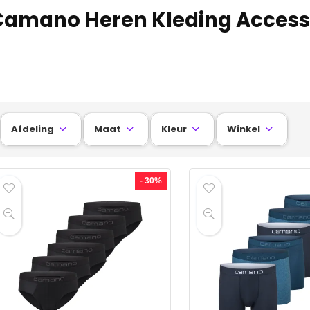
Camano Heren Kleding Access
Afdeling
Maat
Kleur
Winkel




- 30%