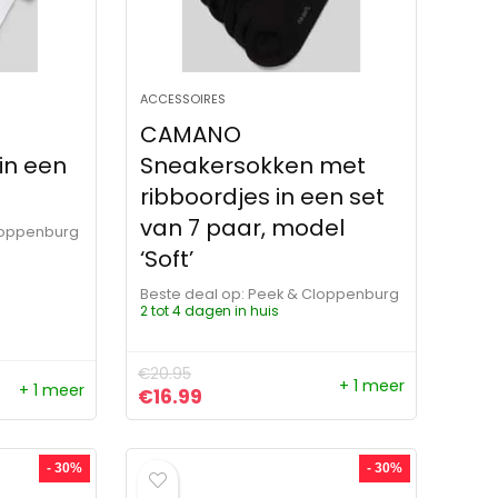
ACCESSOIRES
CAMANO
in een
Sneakersokken met
ribboordjes in een set
van 7 paar, model
loppenburg
‘Soft’
Beste deal op:
Peek & Cloppenburg
2 tot 4 dagen in huis
€
20.95
+ 1 meer
+ 1 meer
Oorspronkelijke prijs was: €20.95.
Huidige prijs is: €16.99.
€
16.99
- 30%
- 30%