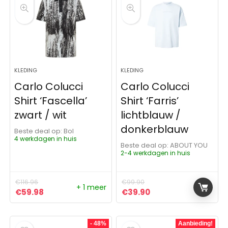
KLEDING
KLEDING
Carlo Colucci
Carlo Colucci
Shirt ‘Fascella’
Shirt ‘Farris’
zwart / wit
lichtblauw /
donkerblauw
Beste deal op:
Bol
4 werkdagen in huis
Beste deal op:
ABOUT YOU
2-4 werkdagen in huis
€
116.96
€
99.90
+ 1 meer
Oorspronkelijke prijs was: €116.96.
Huidige prijs is: €59.98.
Oorspronkelijke prijs was:
Huidige prijs is: €3
€
59.98
€
39.90
- 48%
Aanbieding!