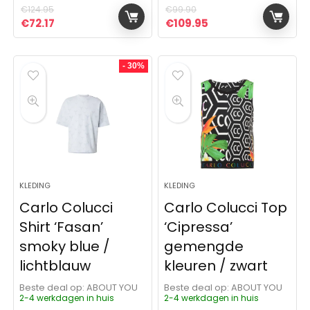
€
124.95
€
99.90
Oorspronkelijke prijs was: €124.95.
Huidige prijs is: €72.17.
Oorspronkelijke prijs was:
Huidige prijs is: €1
€
72.17
€
109.95
- 30%
KLEDING
KLEDING
Carlo Colucci
Carlo Colucci Top
Shirt ‘Fasan’
‘Cipressa’
smoky blue /
gemengde
lichtblauw
kleuren / zwart
Beste deal op:
ABOUT YOU
Beste deal op:
ABOUT YOU
2-4 werkdagen in huis
2-4 werkdagen in huis