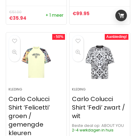
€
51.00
€
99.95
+ 1 meer
Oorspronkelijke prijs was: €51.00.
Huidige prijs is: €35.94.
€
35.94
- 50%
Aanbieding!
KLEDING
KLEDING
Carlo Colucci
Carlo Colucci
Shirt ‘Felicetti’
Shirt ‘Fedi’ zwart /
groen /
wit
gemengde
Beste deal op:
ABOUT YOU
2-4 werkdagen in huis
kleuren