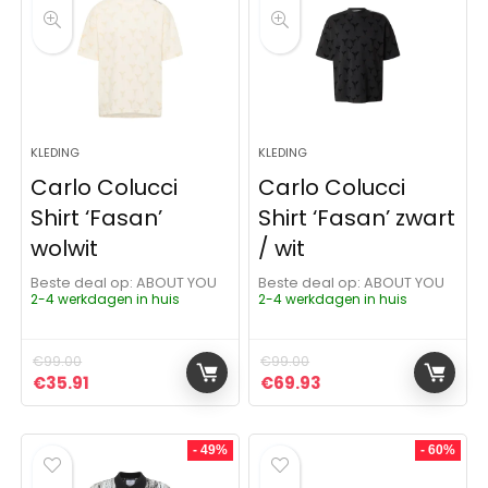
KLEDING
KLEDING
Carlo Colucci
Carlo Colucci
Shirt ‘Fasan’
Shirt ‘Fasan’ zwart
wolwit
/ wit
Beste deal op:
ABOUT YOU
Beste deal op:
ABOUT YOU
2-4 werkdagen in huis
2-4 werkdagen in huis
€
99.00
€
99.00
Oorspronkelijke prijs was: €99.00.
Huidige prijs is: €35.91.
Oorspronkelijke prijs was:
Huidige prijs is: €6
€
35.91
€
69.93
- 49%
- 60%