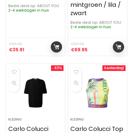
mintgroen / lila /
Beste deal op:
ABOUT YOU
2-4 werkdagen in huis
zwart
Beste deal op:
ABOUT YOU
2-4 werkdagen in huis
€
99.90
€
69.95
Oorspronkelijke prijs was: €99.90.
Huidige prijs is: €35.91.
Oorspronkelijke prijs was:
Huidige prijs is: €6
€
35.91
€
69.95
- 63%
Aanbieding!
KLEDING
KLEDING
Carlo Colucci
Carlo Colucci Top