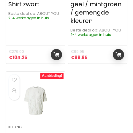
Shirt zwart
geel / mintgroen
/ gemengde
Beste deal op:
ABOUT YOU
2-4 werkdagen in huis
kleuren
Beste deal op:
ABOUT YOU
2-4 werkdagen in huis
€
279.00
€
99.95
Oorspronkelijke prijs was: €279.00.
Huidige prijs is: €104.25.
Oorspronkelijke prijs was:
Huidige prijs is: €9
€
104.25
€
99.95
Aanbieding!
KLEDING