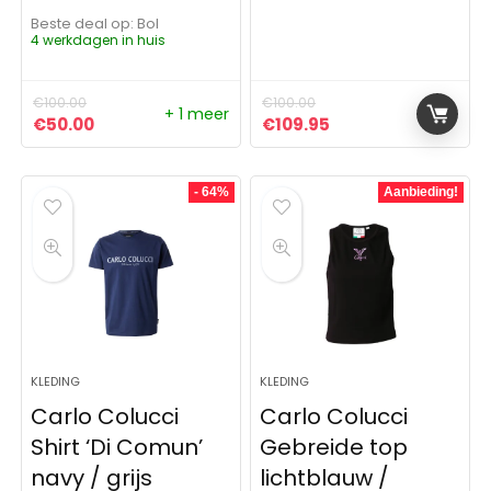
Beste deal op:
Bol
4 werkdagen in huis
€
100.00
€
100.00
+ 1 meer
Oorspronkelijke prijs was: €100.00.
Huidige prijs is: €50.00.
Oorspronkelijke prijs was:
Huidige prijs is: €1
€
50.00
€
109.95
- 64%
Aanbieding!
KLEDING
KLEDING
Carlo Colucci
Carlo Colucci
Shirt ‘Di Comun’
Gebreide top
navy / grijs
lichtblauw /