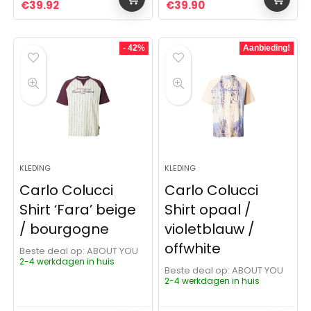
Oorspronkelijke prijs was: €124.95.
Huidige prijs is: €39.92.
Oorspronkelijke prijs was:
Huidige prijs is: €3
€
39.92
€
39.90
- 42%
Aanbieding!
KLEDING
KLEDING
Carlo Colucci
Carlo Colucci
Shirt ‘Fara’ beige
Shirt opaal /
/ bourgogne
violetblauw /
offwhite
Beste deal op:
ABOUT YOU
2-4 werkdagen in huis
Beste deal op:
ABOUT YOU
2-4 werkdagen in huis