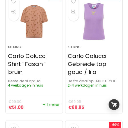
KLEDING
KLEDING
Carlo Colucci
Carlo Colucci
Shirt ‘ Fasan ‘
Gebreide top
bruin
goud / lila
Beste deal op:
Bol
Beste deal op:
ABOUT YOU
4 werkdagen in huis
2-4 werkdagen in huis
€
99.00
€
69.95
+ 1 meer
Oorspronkelijke prijs was: €99.00.
Huidige prijs is: €51.00.
Oorspronkelijke prijs was:
Huidige prijs is: €6
€
51.00
€
69.95
- 60%