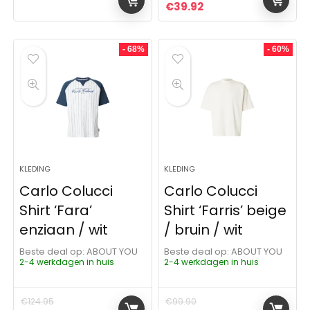
Oorspronkelijke prijs was:
Huidige prijs is: €39
€
39.92
- 68%
- 60%
KLEDING
KLEDING
Carlo Colucci
Carlo Colucci
Shirt ‘Fara’
Shirt ‘Farris’ beige
enziaan / wit
/ bruin / wit
Beste deal op:
ABOUT YOU
Beste deal op:
ABOUT YOU
2-4 werkdagen in huis
2-4 werkdagen in huis
€
124.95
€
99.90