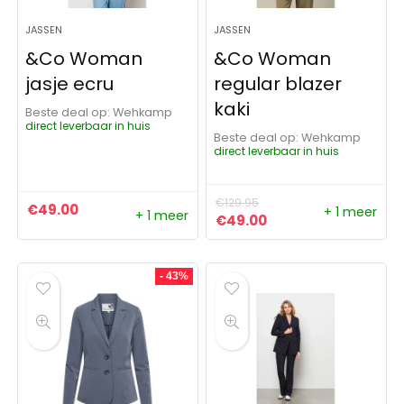
JASSEN
JASSEN
&Co Woman
&Co Woman
jasje ecru
regular blazer
kaki
Beste deal op:
Wehkamp
direct leverbaar in huis
Beste deal op:
Wehkamp
direct leverbaar in huis
€
129.95
€
49.00
+ 1 meer
+ 1 meer
Oorspronkelijke prijs was:
Huidige prijs is: €4
€
49.00
- 43%