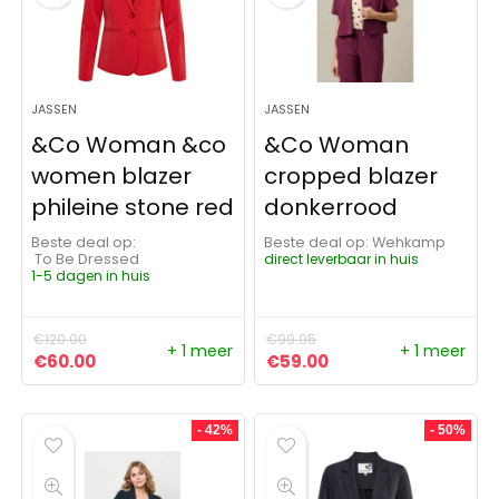
JASSEN
JASSEN
&Co Woman &co
&Co Woman
women blazer
cropped blazer
phileine stone red
donkerrood
Beste deal op:
Beste deal op:
Wehkamp
To Be Dressed
direct leverbaar in huis
1-5 dagen in huis
€
120.00
€
99.95
+ 1 meer
+ 1 meer
Oorspronkelijke prijs was: €120.00.
Huidige prijs is: €60.00.
Oorspronkelijke prijs was:
Huidige prijs is: €5
€
60.00
€
59.00
- 42%
- 50%