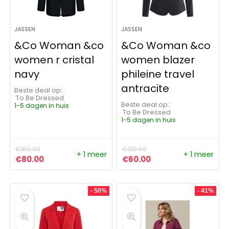
JASSEN
JASSEN
&Co Woman &co
&Co Woman &co
women r cristal
women blazer
navy
phileine travel
antracite
Beste deal op:
To Be Dressed
Beste deal op:
1-5 dagen in huis
To Be Dressed
1-5 dagen in huis
€
160.00
€
120.00
+ 1 meer
+ 1 meer
Oorspronkelijke prijs was: €160.00.
Huidige prijs is: €80.00.
Oorspronkelijke prijs was:
Huidige prijs is: €6
€
80.00
€
60.00
- 50%
- 41%