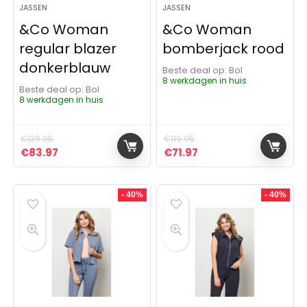
JASSEN
JASSEN
&Co Woman
&Co Woman
regular blazer
bomberjack rood
donkerblauw
Beste deal op:
Bol
8 werkdagen in huis
Beste deal op:
Bol
8 werkdagen in huis
€
139.95
€
119.95
Oorspronkelijke prijs was: €139.95.
Huidige prijs is: €83.97.
Oorspronkelijke prijs was: 
Huidige prijs is: €71.
€
83.97
€
71.97
- 40%
- 40%