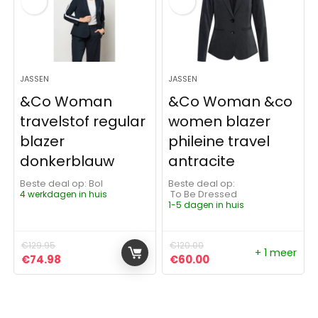
JASSEN
JASSEN
&Co Woman
&Co Woman &co
travelstof regular
women blazer
blazer
phileine travel
donkerblauw
antracite
Beste deal op:
Bol
Beste deal op:
4 werkdagen in huis
To Be Dressed
1-5 dagen in huis
€
129.95
€
120.00
+ 1 meer
Oorspronkelijke prijs was: €129.95.
Huidige prijs is: €74.98.
Oorspronkelijke prijs was:
Huidige prijs is: €6
€
74.98
€
60.00