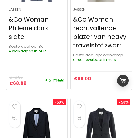
JASSEN
JASSEN
&Co Woman
&Co Woman
Phileine dark
rechtvallende
slate
blazer van heavy
travelstof zwart
Beste deal op:
Bol
4 werkdagen in huis
Beste deal op:
Wehkamp
direct leverbaar in huis
€
119.95
€
95.00
+ 2 meer
Oorspronkelijke prijs was: €119.95.
Huidige prijs is: €68.89.
€
68.89
- 50%
- 50%