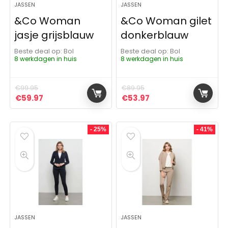
JASSEN
JASSEN
&Co Woman
&Co Woman gilet
jasje grijsblauw
donkerblauw
Beste deal op:
Bol
Beste deal op:
Bol
8 werkdagen in huis
8 werkdagen in huis
€
99.95
€
89.95
Oorspronkelijke prijs was: €99.95.
Huidige prijs is: €59.97.
Oorspronkelijke prijs was:
Huidige prijs is: €53
€
59.97
€
53.97
- 25%
- 41%
JASSEN
JASSEN