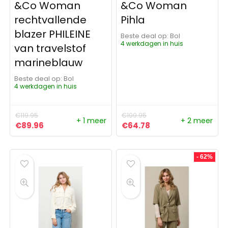
&Co Woman
&Co Woman
rechtvallende
Pihla
blazer PHILEINE
Beste deal op:
Bol
4 werkdagen in huis
van travelstof
marineblauw
Beste deal op:
Bol
4 werkdagen in huis
€
119.95
€
109.95
+ 1 meer
+ 2 meer
Oorspronkelijke prijs was: €119.95.
Huidige prijs is: €89.96.
Oorspronkelijke prijs was:
Huidige prijs is: €6
€
89.96
€
64.78
- 62%