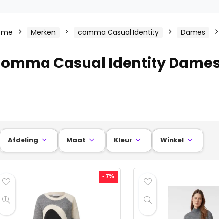
ome
Merken
comma Casual Identity
Dames
comma Casual Identity Dames 
Afdeling
Maat
Kleur
Winkel




- 7%