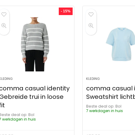
- 15%
KLEDING
KLEDING
comma casual identity
comma casual i
Gebreide trui in loose
Sweatshirt lich
fit
Beste deal op:
Bol
7 werkdagen in huis
Beste deal op:
Bol
7 werkdagen in huis