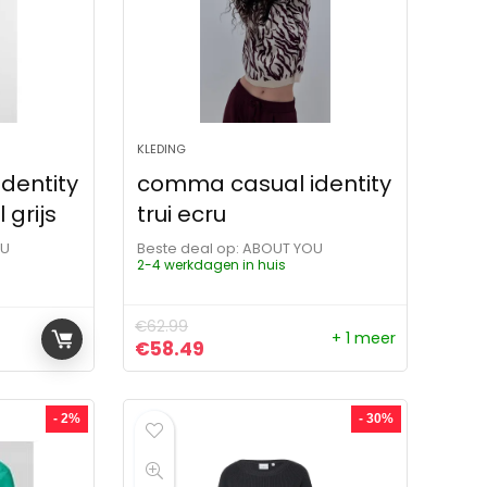
KLEDING
dentity
comma casual identity
 grijs
trui ecru
OU
Beste deal op:
ABOUT YOU
2-4 werkdagen in huis
€
62.99
+ 1 meer
Oorspronkelijke prijs was: €62.99.
Huidige prijs is: €58.49.
€
58.49
- 2%
- 30%