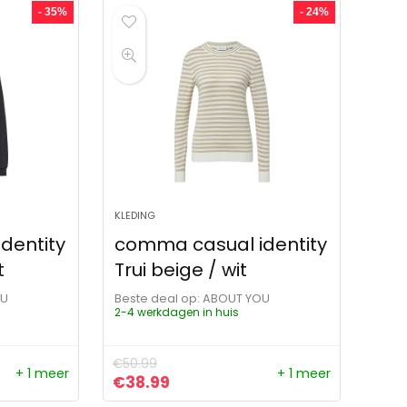
- 35%
- 24%
KLEDING
dentity
comma casual identity
t
Trui beige / wit
OU
Beste deal op:
ABOUT YOU
2-4 werkdagen in huis
€
50.99
+ 1 meer
+ 1 meer
ijs was: €69.99.
js is: €45.49.
Oorspronkelijke prijs was: €50.99.
Huidige prijs is: €38.99.
€
38.99