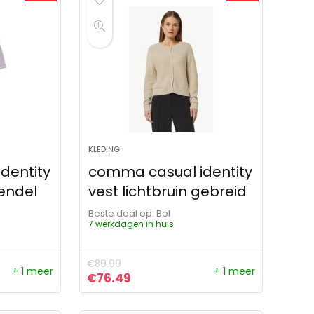
KLEDING
dentity
comma casual identity
vendel
vest lichtbruin gebreid
Beste deal op:
Bol
7 werkdagen in huis
€
89.99
+ 1 meer
+ 1 meer
ijs was: €69.99.
s is: €55.99.
Oorspronkelijke prijs was: €89.99.
Huidige prijs is: €76.49.
€
76.49