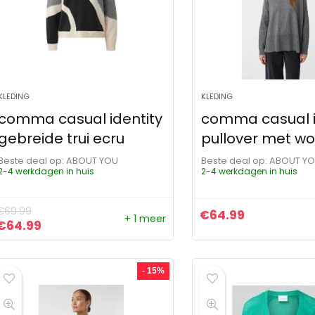
KLEDING
KLEDING
comma casual identity
comma casual i
gebreide trui ecru
pullover met wol
Beste deal op:
ABOUT YOU
Beste deal op:
ABOUT Y
2-4 werkdagen in huis
2-4 werkdagen in huis
€
69.99
€
64.99
+ 1 meer
Oorspronkelijke prijs was: €69.99.
Huidige prijs is: €64.99.
€
64.99
- 15%