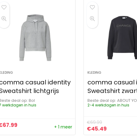
KLEDING
KLEDING
comma casual identity
comma casual i
Sweatshirt lichtgrijs
Sweatshirt zwar
Beste deal op:
Bol
Beste deal op:
ABOUT Y
7 werkdagen in huis
2-4 werkdagen in huis
€
69.99
€
67.99
+ 1 meer
Oorspronkelijke pr
Huidige pri
€
45.49