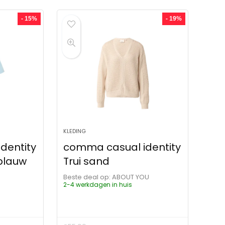
- 15%
- 19%
KLEDING
dentity
comma casual identity
tblauw
Trui sand
Beste deal op:
ABOUT YOU
2-4 werkdagen in huis