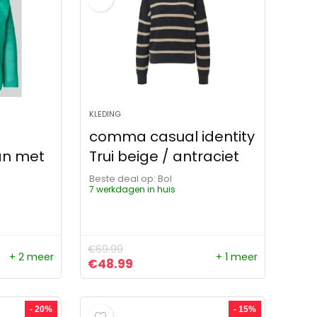
KLEDING
comma casual identity
an met
Trui beige / antraciet
Beste deal op:
Bol
7 werkdagen in huis
€
69.99
+ 2 meer
+ 1 meer
ijs was: €49.99.
s is: €48.99.
Oorspronkelijke prijs was: €69.99.
Huidige prijs is: €48.99.
€
48.99
- 20%
- 15%