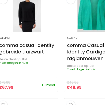
KLEDING
KLEDING
comma casual identity
comma Casual
gebreide trui zwart
Identity Cardig
raglanmouwen
Beste deal op:
Bol
7 werkdagen in huis
Beste deal op:
Bol
7 werkdagen in huis
€
79.99
€
49.99
+ 1 meer
Oorspronkelijke prijs was: €79.99.
Huidige prijs is: €67.99.
Oorspronkelijke pr
Huidige prij
€
67.99
€
48.99