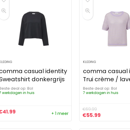
KLEDING
KLEDING
comma casual identity
comma casual i
Sweatshirt donkergrijs
Trui crème / la
Beste deal op:
Bol
Beste deal op:
Bol
7 werkdagen in huis
7 werkdagen in huis
€
69.99
€
41.99
+ 1 meer
Oorspronkelijke pr
Huidige prij
€
55.99