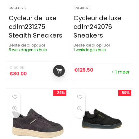
SNEAKERS
SNEAKERS
Cycleur de luxe
Cycleur de luxe
cdlm231275
cdlm242076
Stealth Sneakers
Sneakers
Beste deal op:
Bol
Beste deal op:
Bol
5 werkdagen in huis
1 werkdag in huis
€
159.95
€
129.50
+ 1 meer
Oorspronkelijke prijs was: €159.95.
Huidige prijs is: €80.00.
€
80.00
- 24%
- 50%