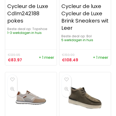
Cycleur de Luxe
Cycleur de luxe
Cdlm242188
Cycleur de Luxe
pokes
Brink Sneakers wit
Leer
Beste deal op:
Topshoe
1-3 werkdagen in huis
Beste deal op:
Bol
5 werkdagen in huis
€
139.95
€
159.99
+ 1 meer
+ 1 meer
Oorspronkelijke prijs was: €139.95.
Huidige prijs is: €83.97.
Oorspronkelijke prijs was:
Huidige prijs is: €
€
83.97
€
108.49