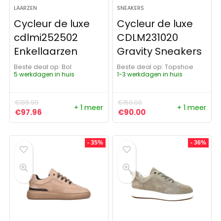
LAARZEN
SNEAKERS
Cycleur de luxe
Cycleur de luxe
cdlmi252502
CDLM231020
Enkellaarzen
Gravity Sneakers
Beste deal op:
Bol
Beste deal op:
Topshoe
5 werkdagen in huis
1-3 werkdagen in huis
€
139.99
€
150.00
+ 1 meer
+ 1 meer
Oorspronkelijke prijs was: €139.99.
Huidige prijs is: €97.96.
Oorspronkelijke prijs was:
Huidige prijs is: €9
€
97.96
€
90.00
- 35%
- 36%