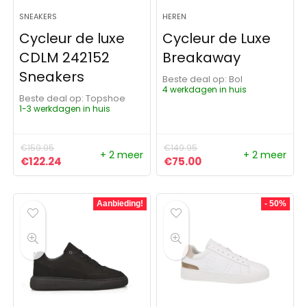
SNEAKERS
HEREN
Cycleur de luxe
Cycleur de Luxe
CDLM 242152
Breakaway
Sneakers
Beste deal op:
Bol
4 werkdagen in huis
Beste deal op:
Topshoe
1-3 werkdagen in huis
€
159.95
€
149.95
+ 2 meer
+ 2 meer
Oorspronkelijke prijs was: €159.95.
Huidige prijs is: €122.24.
Oorspronkelijke prijs was:
Huidige prijs is: €75
€
122.24
€
75.00
Aanbieding!
- 50%