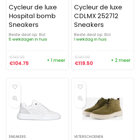
Cycleur de luxe
Cycleur de luxe
Hospital bomb
CDLMX 252712
Sneakers
Sneakers
Beste deal op:
Bol
Beste deal op:
Bol
5 werkdagen in huis
1 werkdag in huis
€
149.95
€
149.95
+ 1 meer
+ 2 meer
Oorspronkelijke prijs was: €149.95.
Huidige prijs is: €104.75.
Oorspronkelijke prijs was:
Huidige prijs is: €11
€
104.75
€
119.50
SNEAKERS
VETERSCHOENEN