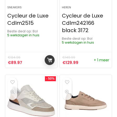
SNEAKERS
HEREN
Cycleur de Luxe
Cycleur de Luxe
Cdlm2515
Cdlm242166
black 3172
Beste deal op:
Bol
5 werkdagen in huis
Beste deal op:
Bol
5 werkdagen in huis
€
134.96
€
149.99
+ 1 meer
Oorspronkelijke prijs was: €134.96.
Huidige prijs is: €89.97.
Oorspronkelijke prijs was:
Huidige prijs is: €1
€
89.97
€
129.99
- 50%