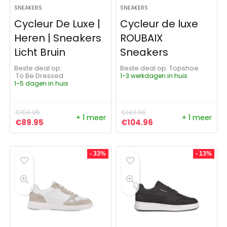
SNEAKERS
SNEAKERS
Cycleur De Luxe |
Cycleur de luxe
Heren | Sneakers
ROUBAIX
Licht Bruin
Sneakers
Beste deal op:
Beste deal op:
Topshoe
To Be Dressed
1-3 werkdagen in huis
1-5 dagen in huis
€
104.95
€
149.95
+ 1 meer
+ 1 meer
Oorspronkelijke prijs was: €104.95.
Huidige prijs is: €89.95.
Oorspronkelijke prijs was:
Huidige prijs is: €
€
89.95
€
104.96
- 33%
- 13%