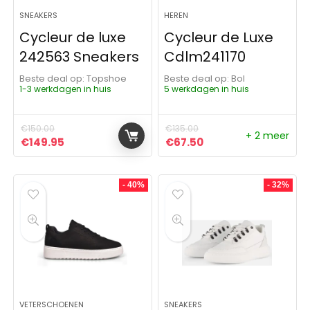
SNEAKERS
HEREN
Cycleur de luxe
Cycleur de Luxe
242563 Sneakers
Cdlm241170
Beste deal op:
Topshoe
Beste deal op:
Bol
1-3 werkdagen in huis
5 werkdagen in huis
€
150.00
€
135.00
+ 2 meer
Oorspronkelijke prijs was: €150.00.
Huidige prijs is: €149.95.
Oorspronkelijke prijs was:
Huidige prijs is: €67
€
149.95
€
67.50
- 40%
- 32%
VETERSCHOENEN
SNEAKERS