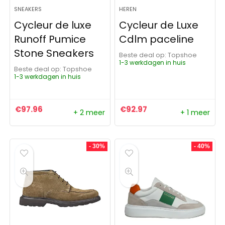
SNEAKERS
HEREN
Cycleur de luxe
Cycleur de Luxe
Runoff Pumice
Cdlm paceline
Stone Sneakers
Beste deal op:
Topshoe
1-3 werkdagen in huis
Beste deal op:
Topshoe
1-3 werkdagen in huis
€
97.96
€
92.97
+ 2 meer
+ 1 meer
- 30%
- 40%