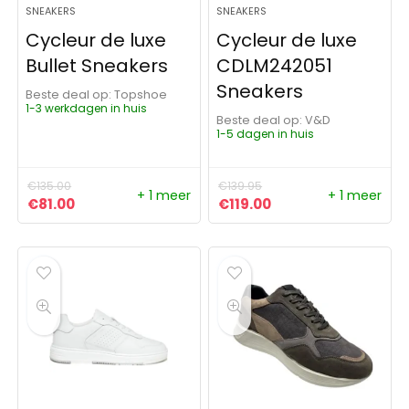
SNEAKERS
SNEAKERS
Cycleur de luxe
Cycleur de luxe
Bullet Sneakers
CDLM242051
Sneakers
Beste deal op:
Topshoe
1-3 werkdagen in huis
Beste deal op:
V&D
1-5 dagen in huis
€
135.00
€
139.95
+ 1 meer
+ 1 meer
Oorspronkelijke prijs was: €135.00.
Huidige prijs is: €81.00.
Oorspronkelijke prijs was:
Huidige prijs is: €11
€
81.00
€
119.00