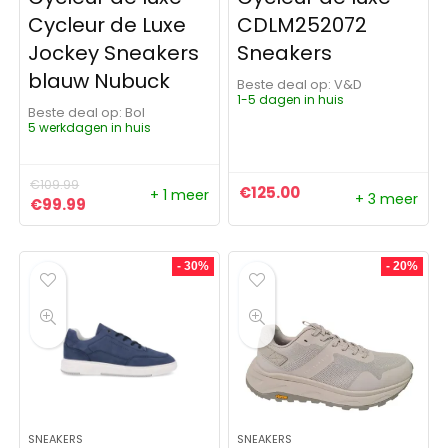
Cycleur de Luxe
CDLM252072
Jockey Sneakers
Sneakers
blauw Nubuck
Beste deal op:
V&D
1-5 dagen in huis
Beste deal op:
Bol
5 werkdagen in huis
€
109.99
€
125.00
+ 1 meer
+ 3 meer
Oorspronkelijke prijs was: €109.99.
Huidige prijs is: €99.99.
€
99.99
- 30%
- 20%
SNEAKERS
SNEAKERS