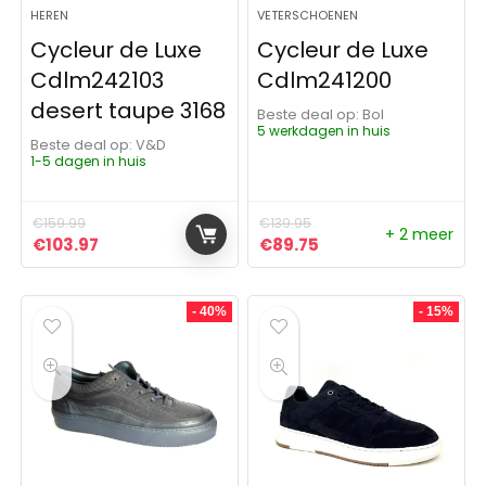
HEREN
VETERSCHOENEN
Cycleur de Luxe
Cycleur de Luxe
Cdlm242103
Cdlm241200
desert taupe 3168
Beste deal op:
Bol
5 werkdagen in huis
Beste deal op:
V&D
1-5 dagen in huis
€
159.99
€
139.95
+ 2 meer
Oorspronkelijke prijs was: €159.99.
Huidige prijs is: €103.97.
Oorspronkelijke prijs was:
Huidige prijs is: €89
€
103.97
€
89.75
- 40%
- 15%