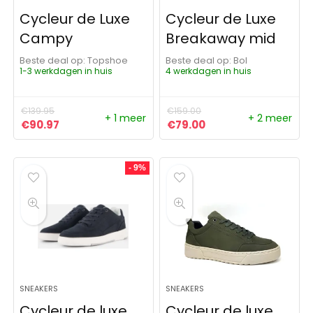
Cycleur de Luxe
Cycleur de Luxe
Campy
Breakaway mid
Beste deal op:
Topshoe
Beste deal op:
Bol
1-3 werkdagen in huis
4 werkdagen in huis
€
139.95
€
159.00
+ 1 meer
+ 2 meer
Oorspronkelijke prijs was: €139.95.
Huidige prijs is: €90.97.
Oorspronkelijke prijs was:
Huidige prijs is: €79
€
90.97
€
79.00
- 9%
SNEAKERS
SNEAKERS
Cycleur de luxe
Cycleur de luxe