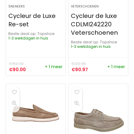
SNEAKERS
VETERSCHOENEN
Cycleur de Luxe
Cycleur de luxe
Re-set
CDLMI242220
Veterschoenen
Beste deal op:
Topshoe
1-3 werkdagen in huis
Beste deal op:
Topshoe
1-3 werkdagen in huis
€
150.00
€
129.95
+ 1 meer
+ 1 meer
Oorspronkelijke prijs was: €150.00.
Huidige prijs is: €90.00.
Oorspronkelijke prijs was:
Huidige prijs is: €90
€
90.00
€
90.97