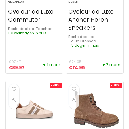
SNEAKERS
HEREN
Cycleur de Luxe
Cycleur de Luxe
Commuter
Anchor Heren
Sneakers
Beste deal op:
Topshoe
1-3 werkdagen in huis
Beste deal op:
To Be Dressed
1-5 dagen in huis
€
97.47
€
74.95
+ 1 meer
+ 2 meer
Oorspronkelijke prijs was: €97.47.
Huidige prijs is: €89.97.
Oorspronkelijke prijs was:
Huidige prijs is: €7
€
89.97
€
74.95
- 40%
- 30%