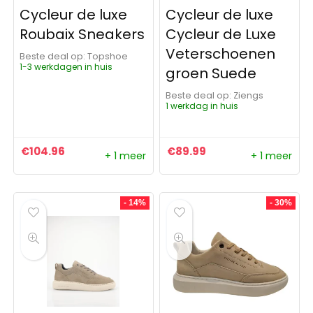
Cycleur de luxe
Cycleur de luxe
Roubaix Sneakers
Cycleur de Luxe
Veterschoenen
Beste deal op:
Topshoe
1-3 werkdagen in huis
groen Suede
Beste deal op:
Ziengs
1 werkdag in huis
€
104.96
€
89.99
+ 1 meer
+ 1 meer
- 14%
- 30%