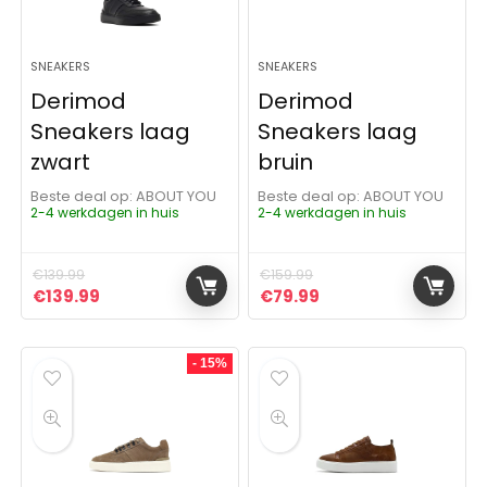
SNEAKERS
SNEAKERS
Derimod
Derimod
Sneakers laag
Sneakers laag
zwart
bruin
Beste deal op:
ABOUT YOU
Beste deal op:
ABOUT YOU
2-4 werkdagen in huis
2-4 werkdagen in huis
€
139.99
€
159.99
Oorspronkelijke prijs was: €139.99.
Huidige prijs is: €139.99.
Oorspronkelijke prijs was:
Huidige prijs is: €79
€
139.99
€
79.99
- 15%