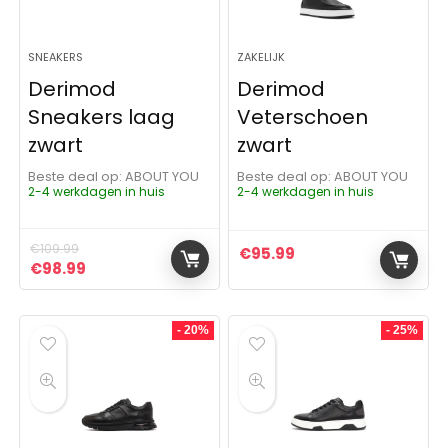
SNEAKERS
ZAKELIJK
Derimod
Derimod
Sneakers laag
Veterschoen
zwart
zwart
Beste deal op:
ABOUT YOU
Beste deal op:
ABOUT YOU
2-4 werkdagen in huis
2-4 werkdagen in huis
€
109.99
€
95.99
Oorspronkelijke prijs was: €109.99.
Huidige prijs is: €98.99.
€
98.99
- 20%
- 25%