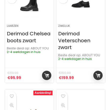
LAARZEN
ZAKELIJK
Derimod Chelsea
Derimod
boots zwart
Veterschoen
zwart
Beste deal op:
ABOUT YOU
2-4 werkdagen in huis
Beste deal op:
ABOUT YOU
2-4 werkdagen in huis
€
119.99
€
159.99
Oorspronkelijke prijs was: €119.99.
Huidige prijs is: €95.99.
Oorspronkelijke prijs was:
Huidige prijs is: €1
€
95.99
€
159.99
Aanbieding!