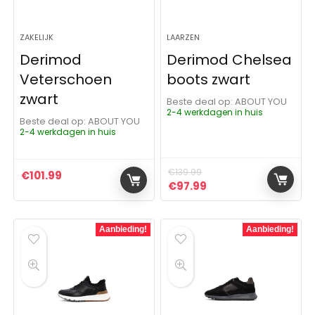
ZAKELIJK
LAARZEN
Derimod
Derimod Chelsea
Veterschoen
boots zwart
zwart
Beste deal op:
ABOUT YOU
2-4 werkdagen in huis
Beste deal op:
ABOUT YOU
2-4 werkdagen in huis
€
139.99
€
101.99
Oorspronkelijke prijs was:
Huidige prijs is: €97
€
97.99
Aanbieding!
Aanbieding!