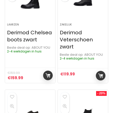
LAARZEN
ZAKELIJK
Derimod Chelsea
Derimod
boots zwart
Veterschoen
zwart
Beste deal op:
ABOUT YOU
2-4 werkdagen in huis
Beste deal op:
ABOUT YOU
2-4 werkdagen in huis
€
159.99
€
119.99
Oorspronkelijke prijs was: €159.99.
Huidige prijs is: €159.99.
€
159.99
- 20%