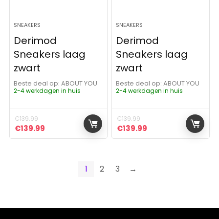
SNEAKERS
SNEAKERS
Derimod
Derimod
Sneakers laag
Sneakers laag
zwart
zwart
Beste deal op:
ABOUT YOU
Beste deal op:
ABOUT YOU
2-4 werkdagen in huis
2-4 werkdagen in huis
€
139.99
€
139.99
Oorspronkelijke prijs was: €139.99.
Huidige prijs is: €139.99.
Oorspronkelijke prijs was:
Huidige prijs is: €1
€
139.99
€
139.99
1
2
3
→