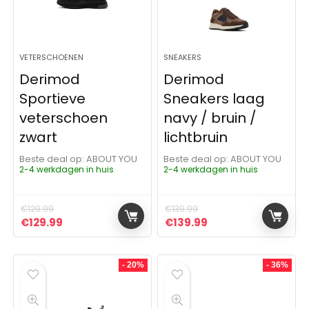
VETERSCHOENEN
SNEAKERS
Derimod
Derimod
Sportieve
Sneakers laag
veterschoen
navy / bruin /
zwart
lichtbruin
Beste deal op:
ABOUT YOU
Beste deal op:
ABOUT YOU
2-4 werkdagen in huis
2-4 werkdagen in huis
€
129.99
€
139.99
Oorspronkelijke prijs was: €129.99.
Huidige prijs is: €129.99.
Oorspronkelijke prijs was:
Huidige prijs is: €1
€
129.99
€
139.99
- 20%
- 36%