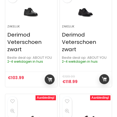
ZAKELIJK
ZAKELIJK
Derimod
Derimod
Veterschoen
Veterschoen
zwart
zwart
Beste deal op:
ABOUT YOU
Beste deal op:
ABOUT YOU
2-4 werkdagen in huis
2-4 werkdagen in huis
€
139.99
€
103.99
Oorspronkelijke prijs was:
Huidige prijs is: €11
€
118.99
Aanbieding!
Aanbieding!