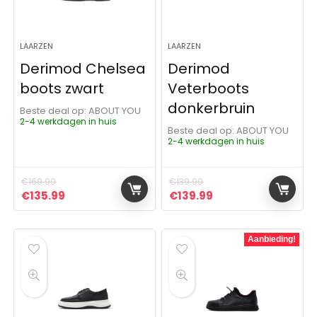
LAARZEN
LAARZEN
Derimod Chelsea
Derimod
boots zwart
Veterboots
donkerbruin
Beste deal op:
ABOUT YOU
2-4 werkdagen in huis
Beste deal op:
ABOUT YOU
2-4 werkdagen in huis
€
169.99
€
139.99
Oorspronkelijke prijs was: €169.99.
Huidige prijs is: €135.99.
Oorspronkelijke prijs was:
Huidige prijs is: €1
€
135.99
€
139.99
Aanbieding!