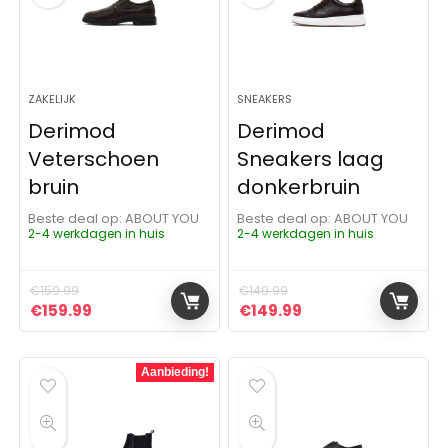
ZAKELIJK
SNEAKERS
Derimod
Derimod
Veterschoen
Sneakers laag
bruin
donkerbruin
Beste deal op:
ABOUT YOU
Beste deal op:
ABOUT YOU
2-4 werkdagen in huis
2-4 werkdagen in huis
€
159.99
€
149.99
Oorspronkelijke prijs was: €159.99.
Huidige prijs is: €159.99.
Oorspronkelijke prijs was:
Huidige prijs is: €
€
159.99
€
149.99
Aanbieding!