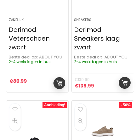
ZAKELIJK
SNEAKERS
Derimod
Derimod
Veterschoen
Sneakers laag
zwart
zwart
Beste deal op:
ABOUT YOU
Beste deal op:
ABOUT YOU
2-4 werkdagen in huis
2-4 werkdagen in huis
€
139.99
€
80.99
Oorspronkelijke prijs was:
Huidige prijs is: €1
€
139.99
Aanbieding!
- 50%