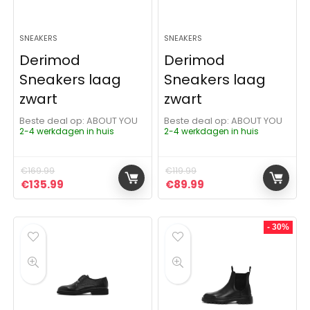
SNEAKERS
SNEAKERS
Derimod
Derimod
Sneakers laag
Sneakers laag
zwart
zwart
Beste deal op:
ABOUT YOU
Beste deal op:
ABOUT YOU
2-4 werkdagen in huis
2-4 werkdagen in huis
€
169.99
€
119.99
Oorspronkelijke prijs was: €169.99.
Huidige prijs is: €135.99.
Oorspronkelijke prijs was: 
Huidige prijs is: €8
€
135.99
€
89.99
- 30%