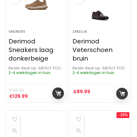
SNEAKERS
ZAKELIJK
Derimod
Derimod
Sneakers laag
Veterschoen
donkerbeige
bruin
Beste deal op:
ABOUT YOU
Beste deal op:
ABOUT YOU
2-4 werkdagen in huis
2-4 werkdagen in huis
€
129.99
€
89.99
Oorspronkelijke prijs was: €129.99.
Huidige prijs is: €129.99.
€
129.99
- 15%