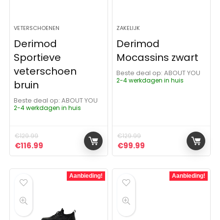
VETERSCHOENEN
ZAKELIJK
Derimod
Derimod
Sportieve
Mocassins zwart
veterschoen
Beste deal op:
ABOUT YOU
2-4 werkdagen in huis
bruin
Beste deal op:
ABOUT YOU
2-4 werkdagen in huis
€
129.99
€
129.99
Oorspronkelijke prijs was: €129.99.
Huidige prijs is: €116.99.
Oorspronkelijke prijs was:
Huidige prijs is: €9
€
116.99
€
99.99
Aanbieding!
Aanbieding!