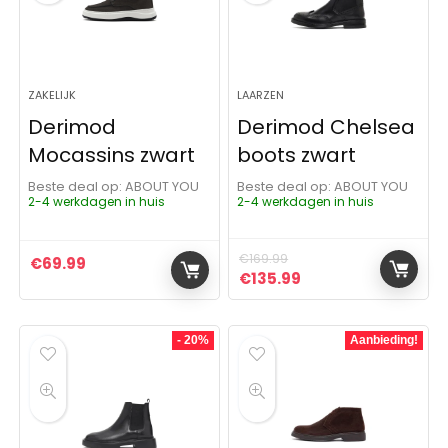
ZAKELIJK
LAARZEN
Derimod
Derimod Chelsea
Mocassins zwart
boots zwart
Beste deal op:
ABOUT YOU
Beste deal op:
ABOUT YOU
2-4 werkdagen in huis
2-4 werkdagen in huis
€
169.99
€
69.99
Oorspronkelijke prijs was:
Huidige prijs is: €1
€
135.99
- 20%
Aanbieding!