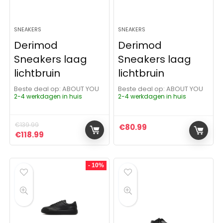
SNEAKERS
SNEAKERS
Derimod
Derimod
Sneakers laag
Sneakers laag
lichtbruin
lichtbruin
Beste deal op:
ABOUT YOU
Beste deal op:
ABOUT YOU
2-4 werkdagen in huis
2-4 werkdagen in huis
€
139.99
€
80.99
Oorspronkelijke prijs was: €139.99.
Huidige prijs is: €118.99.
€
118.99
- 10%