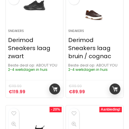
SNEAKERS
SNEAKERS
Derimod
Derimod
Sneakers laag
Sneakers laag
zwart
bruin / cognac
Beste deal op:
ABOUT YOU
Beste deal op:
ABOUT YOU
2-4 werkdagen in huis
2-4 werkdagen in huis
€
119.99
€
119.99
Oorspronkelijke prijs was: €119.99.
Huidige prijs is: €119.99.
Oorspronkelijke prijs was: 
Huidige prijs is: €8
€
119.99
€
89.99
- 20%
Aanbieding!