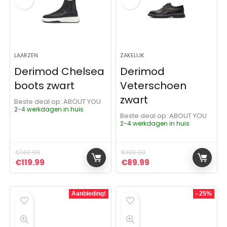
LAARZEN
ZAKELIJK
Derimod Chelsea
Derimod
boots zwart
Veterschoen
zwart
Beste deal op:
ABOUT YOU
2-4 werkdagen in huis
Beste deal op:
ABOUT YOU
2-4 werkdagen in huis
€
149.99
€
139.99
Oorspronkelijke prijs was: €149.99.
Huidige prijs is: €119.99.
Oorspronkelijke prijs was:
Huidige prijs is: €8
€
119.99
€
89.99
Aanbieding!
- 25%