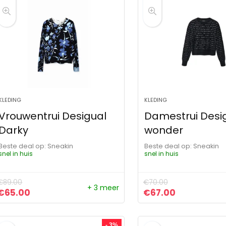
KLEDING
KLEDING
Vrouwentrui Desigual
Damestrui Desig
Darky
wonder
Beste deal op:
Sneakin
Beste deal op:
Sneakin
snel in huis
snel in huis
€
89.00
€
70.00
+ 3 meer
Oorspronkelijke prijs was: €89.00.
Huidige prijs is: €65.00.
Oorspronkelijke pr
Huidige prij
€
65.00
€
67.00
- 3%