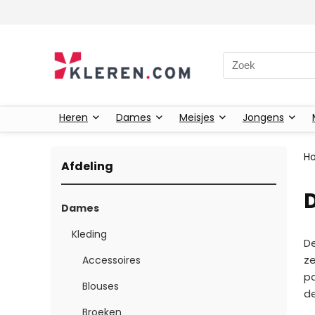
Zoeken naar:
Heren
Dames
Meisjes
Jongens
H
Afdeling
D
Dames
Kleding
De
ze
Accessoires
pa
Blouses
de
Broeken