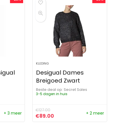
KLEDING
igual
Desigual Dames
Breigoed Zwart
Beste deal op:
Secret Sales
3-5 dagen in huis
€
127.00
+ 3 meer
+ 2 meer
ijs was: €89.00.
js is: €64.00.
Oorspronkelijke prijs was: €127.00.
Huidige prijs is: €89.00.
€
89.00