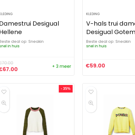
KLEDING
KLEDING
Damestrui Desigual
V-hals trui dam
Hellene
Desigual Gote
Beste deal op:
Sneakin
Beste deal op:
Sneakin
snel in huis
snel in huis
€
70.00
€
59.00
+ 3 meer
Oorspronkelijke prijs was: €70.00.
Huidige prijs is: €67.00.
€
67.00
- 35%