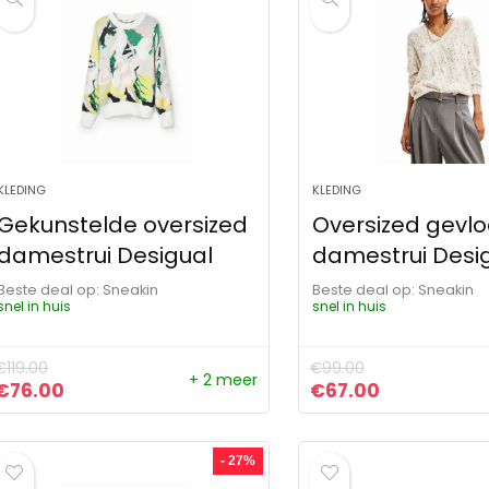
KLEDING
KLEDING
Gekunstelde oversized
Oversized gevl
damestrui Desigual
damestrui Desi
Beste deal op:
Sneakin
Beste deal op:
Sneakin
snel in huis
snel in huis
€
119.00
€
99.00
+ 2 meer
Oorspronkelijke prijs was: €119.00.
Huidige prijs is: €76.00.
Oorspronkelijke pr
Huidige prij
€
76.00
€
67.00
- 27%