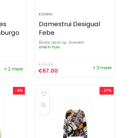
KLEDING
es
Damestrui Desigual
mburgo
Febe
Beste deal op:
Sneakin
snel in huis
€
70.00
+ 2 meer
+ 2 meer
Oorspronkelijke prijs was: €70.00.
Huidige prijs is: €67.00.
€
67.00
- 4%
- 27%