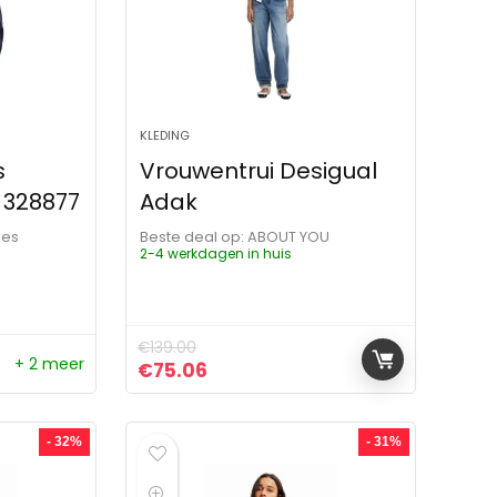
KLEDING
s
Vrouwentrui Desigual
 328877
Adak
les
Beste deal op:
ABOUT YOU
2-4 werkdagen in huis
€
139.00
+ 2 meer
Oorspronkelijke prijs was: €139.00.
Huidige prijs is: €75.06.
€
75.06
- 32%
- 31%