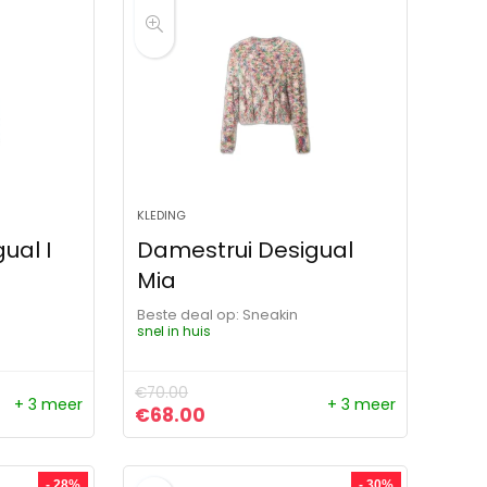
KLEDING
ual I
Damestrui Desigual
Mia
Beste deal op:
Sneakin
snel in huis
€
70.00
+ 3 meer
+ 3 meer
ijs was: €70.00.
s is: €67.00.
Oorspronkelijke prijs was: €70.00.
Huidige prijs is: €68.00.
€
68.00
- 28%
- 30%