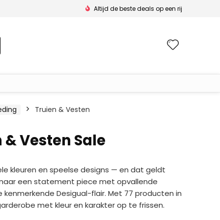
Altijd de beste deals op een rij
Wishlis
eding
Truien & Vesten
 & Vesten Sale
ele kleuren en speelse designs — en dat geldt
t naar een statement piece met opvallende
ie kenmerkende Desigual-flair. Met 77 producten in
arderobe met kleur en karakter op te frissen.