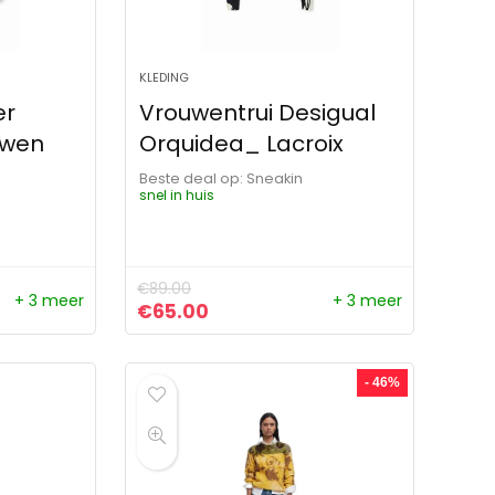
KLEDING
er
Vrouwentrui Desigual
uwen
Orquidea_ Lacroix
Beste deal op:
Sneakin
snel in huis
€
89.00
+ 3 meer
+ 3 meer
ijs was: €70.00.
s is: €67.00.
Oorspronkelijke prijs was: €89.00.
Huidige prijs is: €65.00.
€
65.00
- 46%