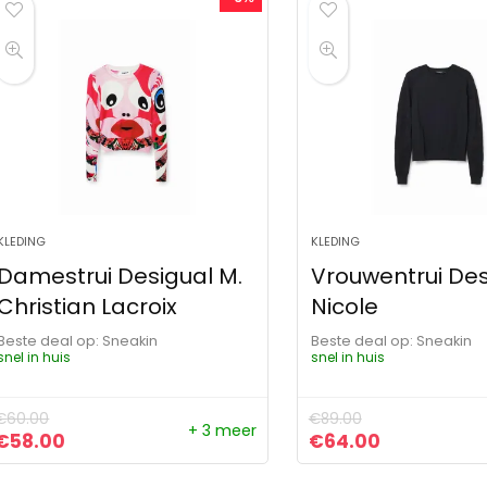
KLEDING
KLEDING
Damestrui Desigual M.
Vrouwentrui Des
Christian Lacroix
Nicole
Beste deal op:
Sneakin
Beste deal op:
Sneakin
snel in huis
snel in huis
€
60.00
€
89.00
+ 3 meer
Oorspronkelijke prijs was: €60.00.
Huidige prijs is: €58.00.
Oorspronkelijke pr
Huidige pri
€
58.00
€
64.00