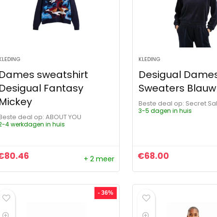
KLEDING
KLEDING
Dames sweatshirt
Desigual Dame
Desigual Fantasy
Sweaters Blauw
Mickey
Beste deal op:
Secret Sa
3-5 dagen in huis
Beste deal op:
ABOUT YOU
2-4 werkdagen in huis
€
80.46
€
68.00
+ 2 meer
- 36%