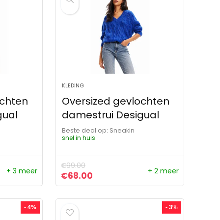
KLEDING
ochten
Oversized gevlochten
gual
damestrui Desigual
Beste deal op:
Sneakin
snel in huis
€
99.00
+ 3 meer
+ 2 meer
ijs was: €99.00.
s is: €67.00.
Oorspronkelijke prijs was: €99.00.
Huidige prijs is: €68.00.
€
68.00
- 4%
- 3%