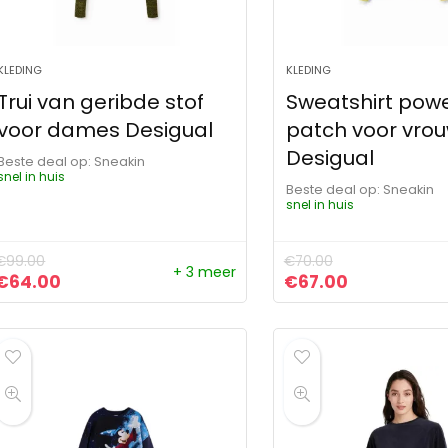
KLEDING
KLEDING
Trui van geribde stof
Sweatshirt pow
voor dames Desigual
patch voor vro
Desigual
Beste deal op:
Sneakin
snel in huis
Beste deal op:
Sneakin
snel in huis
€
99.00
€
70.00
+ 3 meer
Oorspronkelijke prijs was: €99.00.
Huidige prijs is: €64.00.
Oorspronkelijke pr
Huidige prij
€
64.00
€
67.00