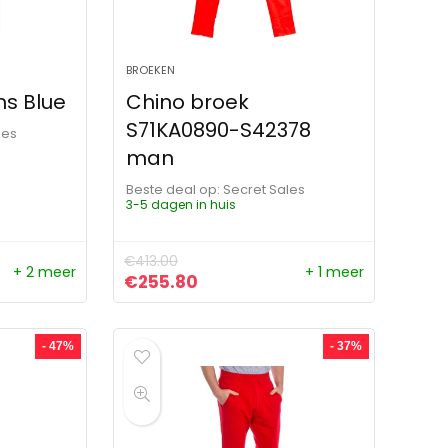
BROEKEN
s Blue
Chino broek
S71KA0890-S42378
les
man
Beste deal op:
Secret Sales
3-5 dagen in huis
€
413.00
+ 2 meer
+ 1 meer
ijs was: €450.00.
ijs is: €209.00.
Oorspronkelijke prijs was: €413.00.
Huidige prijs is: €255.80.
€
255.80
- 47%
- 37%