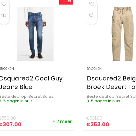
- 44%
BROEKEN
BROEKEN
Dsquared2 Cool Guy
Dsquared2 Bei
Jeans Blue
Broek Desert T
Beste deal op:
Secret Sales
Beste deal op:
Secret Sa
3-5 dagen in huis
3-5 dagen in huis
€
550.00
€
681.00
+ 2 meer
Oorspronkelijke prijs was: €550.00.
Huidige prijs is: €307.00.
Oorspronkelijke pr
Huidige pr
€
307.00
€
353.00