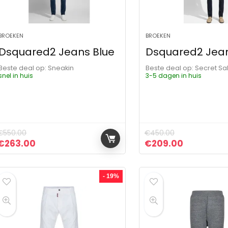
BROEKEN
BROEKEN
Dsquared2 Jeans Blue
Dsquared2 Jean
Beste deal op:
Sneakin
Beste deal op:
Secret Sa
snel in huis
3-5 dagen in huis
€
550.00
€
450.00
Oorspronkelijke prijs was: €550.00.
Huidige prijs is: €263.00.
Oorspronkelijke pr
Huidige pr
€
263.00
€
209.00
- 19%