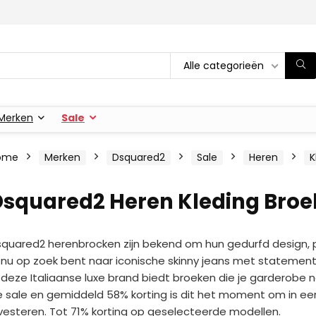
Alle categorieën
Merken
Sale
ome
Merken
Dsquared2
Sale
Heren
K
Dsquared2 Heren Kleding Broe
quared2 herenbrocken zijn bekend om hun gedurfd design, 
 nu op zoek bent naar iconische skinny jeans met statement d
deze Italiaanse luxe brand biedt broeken die je garderobe n
 sale en gemiddeld 58% korting is dit het moment om in e
vesteren. Tot 71% korting op geselecteerde modellen.