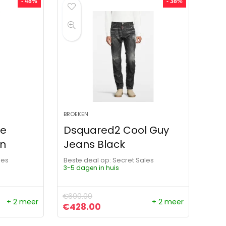
- 48%
- 38%
BROEKEN
ge
Dsquared2 Cool Guy
an
Jeans Black
les
Beste deal op:
Secret Sales
3-5 dagen in huis
€
690.00
+ 2 meer
+ 2 meer
ijs was: €681.00.
ijs is: €353.00.
Oorspronkelijke prijs was: €690.00.
Huidige prijs is: €428.00.
€
428.00