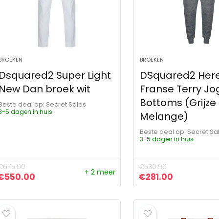
BROEKEN
BROEKEN
Dsquared2 Super Light
DSquared2 Her
New Dan broek wit
Franse Terry Jo
Bottoms (Grijze
Beste deal op:
Secret Sales
3-5 dagen in huis
Melange)
Beste deal op:
Secret Sa
3-5 dagen in huis
€
675.00
€
530.99
+ 2 meer
Oorspronkelijke prijs was: €675.00.
Huidige prijs is: €550.00.
Oorspronkelijke pr
Huidige pri
€
550.00
€
281.00