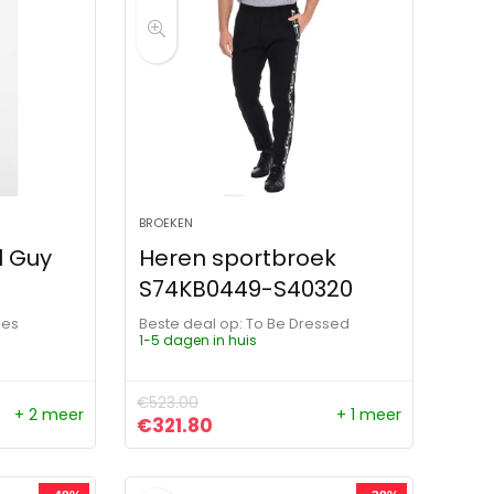
BROEKEN
l Guy
Heren sportbroek
S74KB0449-S40320
les
Beste deal op:
To Be Dressed
1-5 dagen in huis
€
523.00
+ 2 meer
+ 1 meer
ijs was: €336.00.
js is: €271.00.
Oorspronkelijke prijs was: €523.00.
Huidige prijs is: €321.80.
€
321.80