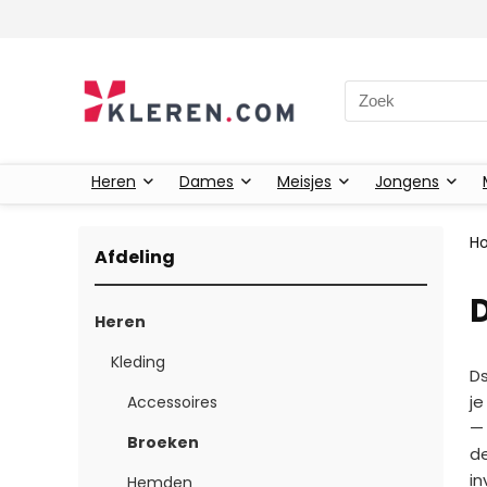
Zoeken naar:
Heren
Dames
Meisjes
Jongens
H
Afdeling
Heren
Kleding
Ds
je
Accessoires
— 
Broeken
de
in
Hemden