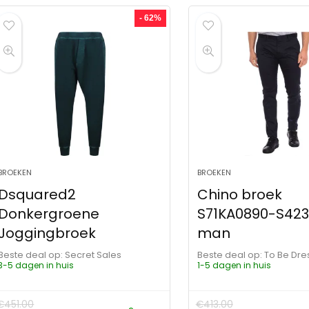
- 62%
BROEKEN
BROEKEN
Dsquared2
Chino broek
Donkergroene
S71KA0890-S423
Joggingbroek
man
Beste deal op:
Secret Sales
Beste deal op:
To Be Dr
3-5 dagen in huis
1-5 dagen in huis
€
451.00
€
413.00