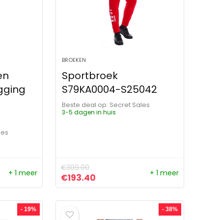
BROEKEN
en
Sportbroek
gging
S79KA0004-S25042
Beste deal op:
Secret Sales
3-5 dagen in huis
les
€
309.00
+ 1 meer
+ 1 meer
ijs was: €530.99.
js is: €281.00.
Oorspronkelijke prijs was: €309.00.
Huidige prijs is: €193.40.
€
193.40
- 19%
- 38%