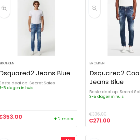
BROEKEN
BROEKEN
Dsquared2 Jeans Blue
Dsquared2 Coo
Jeans Blue
Beste deal op:
Secret Sales
3-5 dagen in huis
Beste deal op:
Secret Sa
3-5 dagen in huis
€
336.00
€
353.00
+ 2 meer
Oorspronkelijke pr
Huidige pri
€
271.00