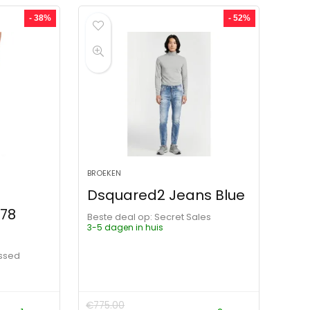
- 38%
- 52%
BROEKEN
Dsquared2 Jeans Blue
78
Beste deal op:
Secret Sales
3-5 dagen in huis
essed
€
775.00