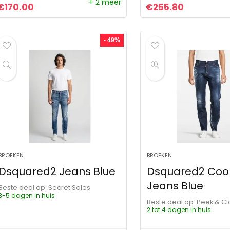
+ 2 meer
Oorspronkelijke prijs was: €451.00.
Huidige prijs is: €170.00.
Oorspronkelijke pr
Huidige pr
€
170.00
€
255.80
- 49%
BROEKEN
BROEKEN
Dsquared2 Jeans Blue
Dsquared2 Coo
Jeans Blue
Beste deal op:
Secret Sales
3-5 dagen in huis
Beste deal op:
Peek & C
2 tot 4 dagen in huis