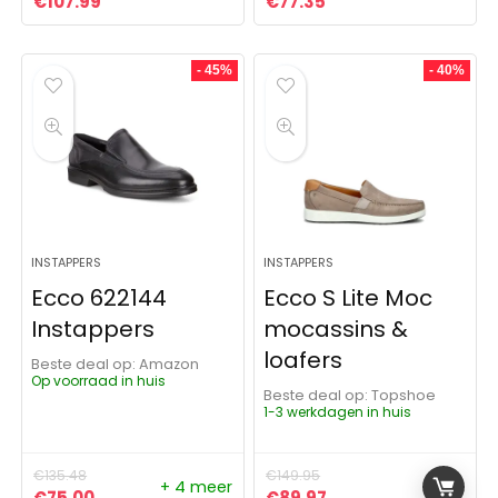
Oorspronkelijke prijs was: €119.99.
Huidige prijs is: €107.99.
Oorspronkelijke prijs was:
Huidige prijs is: €77
€
107.99
€
77.35
- 45%
- 40%
INSTAPPERS
INSTAPPERS
Ecco 622144
Ecco S Lite Moc
Instappers
mocassins &
loafers
Beste deal op:
Amazon
Op voorraad in huis
Beste deal op:
Topshoe
1-3 werkdagen in huis
€
135.48
€
149.95
+ 4 meer
Oorspronkelijke prijs was: €135.48.
Huidige prijs is: €75.00.
Oorspronkelijke prijs was:
Huidige prijs is: €89
€
75.00
€
89.97