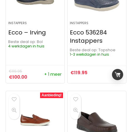
INSTAPPERS
INSTAPPERS
Ecco – Irving
Ecco 536284
Instappers
Beste deal op:
Bol
4 werkdagen in huis
Beste deal op:
Topshoe
1-3 werkdagen in huis
€
119.95
€
119.95
+ 1 meer
Oorspronkelijke prijs was: €119.95.
Huidige prijs is: €100.00.
€
100.00
Aanbieding!