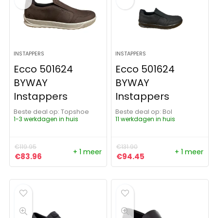
INSTAPPERS
INSTAPPERS
Ecco 501624
Ecco 501624
BYWAY
BYWAY
Instappers
Instappers
Beste deal op:
Topshoe
Beste deal op:
Bol
1-3 werkdagen in huis
11 werkdagen in huis
€
119.95
€
131.90
+ 1 meer
+ 1 meer
Oorspronkelijke prijs was: €119.95.
Huidige prijs is: €83.96.
Oorspronkelijke prijs was: 
Huidige prijs is: €9
€
83.96
€
94.45