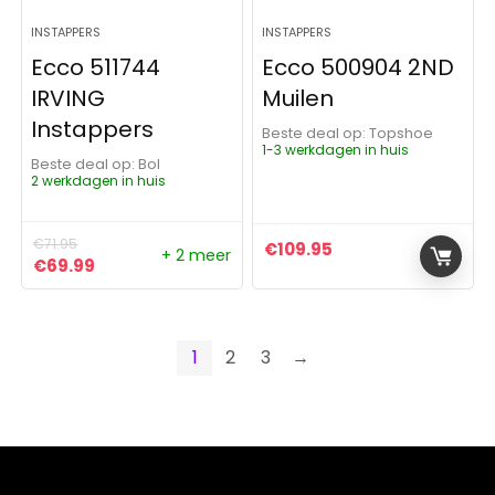
INSTAPPERS
INSTAPPERS
Ecco 511744
Ecco 500904 2ND
IRVING
Muilen
Instappers
Beste deal op:
Topshoe
1-3 werkdagen in huis
Beste deal op:
Bol
2 werkdagen in huis
€
71.95
€
109.95
+ 2 meer
Oorspronkelijke prijs was: €71.95.
Huidige prijs is: €69.99.
€
69.99
1
2
3
→