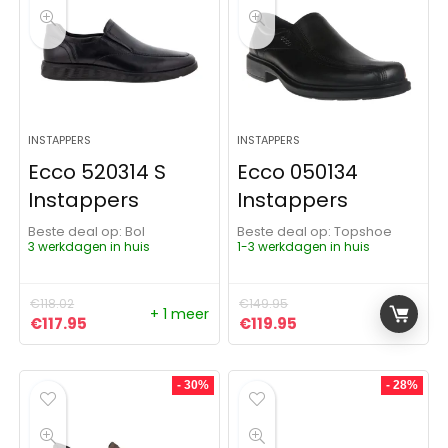
INSTAPPERS
INSTAPPERS
Ecco 520314 S
Ecco 050134
Instappers
Instappers
Beste deal op:
Bol
Beste deal op:
Topshoe
3 werkdagen in huis
1-3 werkdagen in huis
€
118.02
€
149.95
+ 1 meer
Oorspronkelijke prijs was: €118.02.
Huidige prijs is: €117.95.
Oorspronkelijke prijs was:
Huidige prijs is: €11
€
117.95
€
119.95
- 30%
- 28%