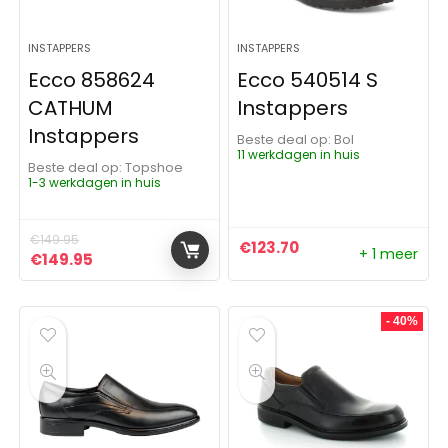
INSTAPPERS
INSTAPPERS
Ecco 858624
Ecco 540514 S
CATHUM
Instappers
Instappers
Beste deal op:
Bol
11 werkdagen in huis
Beste deal op:
Topshoe
1-3 werkdagen in huis
€
149.95
€
123.70
+ 1 meer
Oorspronkelijke prijs was: €149.95.
Huidige prijs is: €149.95.
€
149.95
- 40%