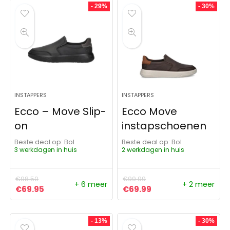
- 29%
- 30%
INSTAPPERS
INSTAPPERS
Ecco – Move Slip-
Ecco Move
on
instapschoenen
Beste deal op:
Bol
Beste deal op:
Bol
3 werkdagen in huis
2 werkdagen in huis
€
98.50
€
99.99
+ 6 meer
+ 2 meer
Oorspronkelijke prijs was: €98.50.
Huidige prijs is: €69.95.
Oorspronkelijke prijs was:
Huidige prijs is: €6
€
69.95
€
69.99
- 13%
- 30%