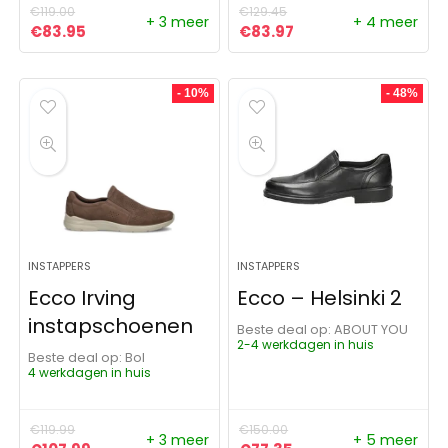
€
119.00
€
129.45
+ 3 meer
+ 4 meer
Oorspronkelijke prijs was: €119.00.
Huidige prijs is: €83.95.
Oorspronkelijke prijs was:
Huidige prijs is: €83
€
83.95
€
83.97
- 10%
- 48%
INSTAPPERS
INSTAPPERS
Ecco Irving
Ecco – Helsinki 2
instapschoenen
Beste deal op:
ABOUT YOU
2-4 werkdagen in huis
Beste deal op:
Bol
4 werkdagen in huis
€
119.99
€
150.00
+ 3 meer
+ 5 meer