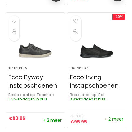
- 19%
INSTAPPERS
INSTAPPERS
Ecco Byway
Ecco Irving
instapschoenen
instapschoenen
Beste deal op:
Topshoe
Beste deal op:
Bol
1-3 werkdagen in huis
3 werkdagen in huis
€
119.00
€
83.96
+ 2 meer
+ 2 meer
Oorspronkelijke prijs was: 
Huidige prijs is: €9
€
95.95