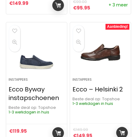
€
99.00
€
149.99
+ 3 meer
Oorspronkelijke prijs was:
Huidige prijs is: €9
€
95.95
Aanbieding!
INSTAPPERS
INSTAPPERS
Ecco Byway
Ecco – Helsinki 2
instapschoenen
Beste deal op:
Topshoe
1-3 werkdagen in huis
Beste deal op:
Topshoe
1-3 werkdagen in huis
€
149.99
€
119.95
Oorspronkelijke prijs was:
Huidige prijs is: €
€
149.95