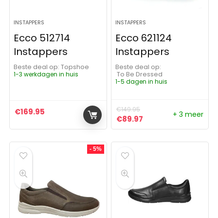
INSTAPPERS
INSTAPPERS
Ecco 512714
Ecco 621124
Instappers
Instappers
Beste deal op:
Topshoe
Beste deal op:
1-3 werkdagen in huis
To Be Dressed
1-5 dagen in huis
€
149.95
€
169.95
+ 3 meer
Oorspronkelijke prijs was:
Huidige prijs is: €89
€
89.97
- 5%