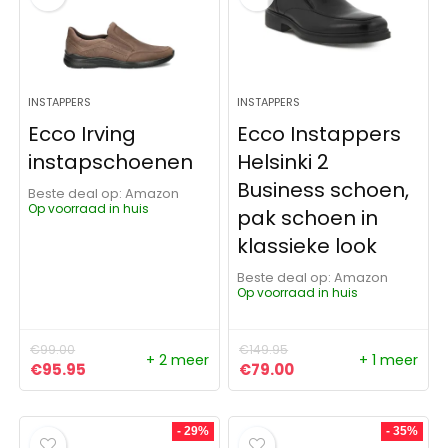
INSTAPPERS
INSTAPPERS
Ecco Irving
Ecco Instappers
instapschoenen
Helsinki 2
Business schoen,
Beste deal op:
Amazon
Op voorraad in huis
pak schoen in
klassieke look
Beste deal op:
Amazon
Op voorraad in huis
€
99.00
€
149.95
+ 2 meer
+ 1 meer
Oorspronkelijke prijs was: €99.00.
Huidige prijs is: €95.95.
Oorspronkelijke prijs was:
Huidige prijs is: €79
€
95.95
€
79.00
- 29%
- 35%