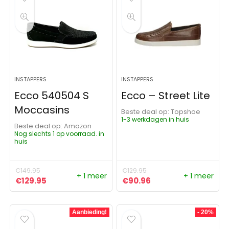
INSTAPPERS
INSTAPPERS
Ecco 540504 S
Ecco – Street Lite
Moccasins
Beste deal op:
Topshoe
1-3 werkdagen in huis
Beste deal op:
Amazon
Nog slechts 1 op voorraad. in
huis
€
149.95
€
129.95
+ 1 meer
+ 1 meer
Oorspronkelijke prijs was: €149.95.
Huidige prijs is: €129.95.
Oorspronkelijke prijs was:
Huidige prijs is: €9
€
129.95
€
90.96
Aanbieding!
- 20%