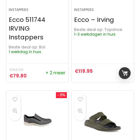
INSTAPPERS
INSTAPPERS
Ecco 511744
Ecco – Irving
IRVING
Beste deal op:
Topshoe
1-3 werkdagen in huis
Instappers
Beste deal op:
Bol
1 werkdag in huis
€
84.00
€
119.95
+ 2 meer
Oorspronkelijke prijs was: €84.00.
Huidige prijs is: €79.80.
€
79.80
- 3%