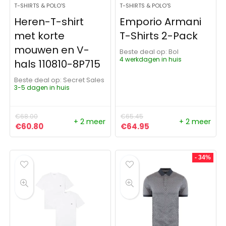
T-SHIRTS & POLO'S
T-SHIRTS & POLO'S
Heren-T-shirt
Emporio Armani
met korte
T-Shirts 2-Pack
mouwen en V-
Beste deal op:
Bol
4 werkdagen in huis
hals 110810-8P715
Beste deal op:
Secret Sales
3-5 dagen in huis
€
68.00
€
65.45
+ 2 meer
+ 2 meer
Oorspronkelijke prijs was: €68.00.
Huidige prijs is: €60.80.
Oorspronkelijke prijs was:
Huidige prijs is: €6
€
60.80
€
64.95
- 34%