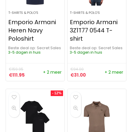
T-SHIRTS & POLO'S
T-SHIRTS & POLO'S
Emporio Armani
Emporio Armani
Heren Navy
3Z1T77 0544 T-
Poloshirt
shirt
Beste deal op:
Secret Sales
Beste deal op:
Secret Sales
3-5 dagen in huis
3-5 dagen in huis
€
159.95
€
94.00
+ 2 meer
+ 2 meer
Oorspronkelijke prijs was: €159.95.
Huidige prijs is: €111.95.
Oorspronkelijke prijs was:
Huidige prijs is: €31
€
111.95
€
31.00
- 12%