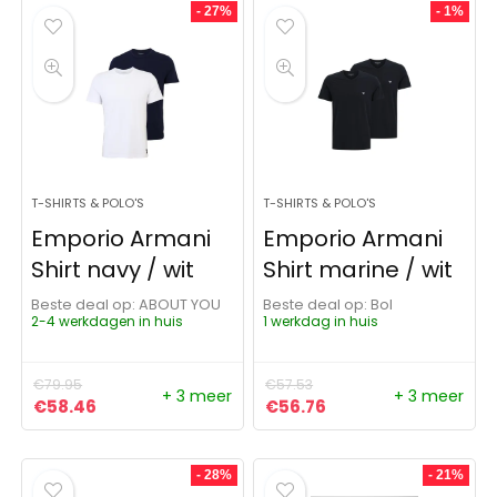
- 27%
- 1%
T-SHIRTS & POLO'S
T-SHIRTS & POLO'S
Emporio Armani
Emporio Armani
Shirt navy / wit
Shirt marine / wit
Beste deal op:
ABOUT YOU
Beste deal op:
Bol
2-4 werkdagen in huis
1 werkdag in huis
€
79.95
€
57.53
+ 3 meer
+ 3 meer
Oorspronkelijke prijs was: €79.95.
Huidige prijs is: €58.46.
Oorspronkelijke prijs was:
Huidige prijs is: €56
€
58.46
€
56.76
- 28%
- 21%