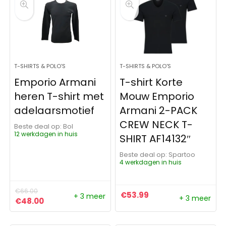
T-SHIRTS & POLO'S
T-SHIRTS & POLO'S
Emporio Armani
T-shirt Korte
heren T-shirt met
Mouw Emporio
adelaarsmotief
Armani 2-PACK
CREW NECK T-
Beste deal op:
Bol
12 werkdagen in huis
SHIRT AF14132″
Beste deal op:
Spartoo
4 werkdagen in huis
€
66.00
€
53.99
+ 3 meer
+ 3 meer
Oorspronkelijke prijs was: €66.00.
Huidige prijs is: €48.00.
€
48.00