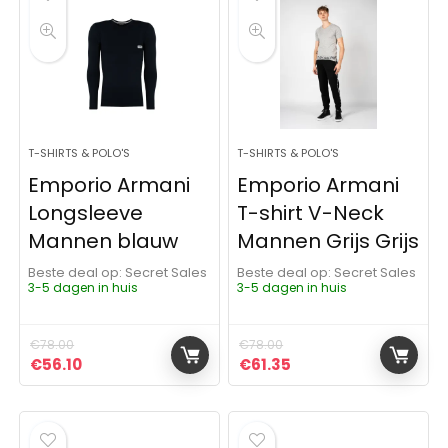
T-SHIRTS & POLO'S
T-SHIRTS & POLO'S
Emporio Armani
Emporio Armani
Longsleeve
T-shirt V-Neck
Mannen blauw
Mannen Grijs Grijs
Beste deal op:
Secret Sales
Beste deal op:
Secret Sales
3-5 dagen in huis
3-5 dagen in huis
€
78.00
€
78.00
Oorspronkelijke prijs was: €78.00.
Huidige prijs is: €56.10.
Oorspronkelijke prijs was:
Huidige prijs is: €61
€
56.10
€
61.35