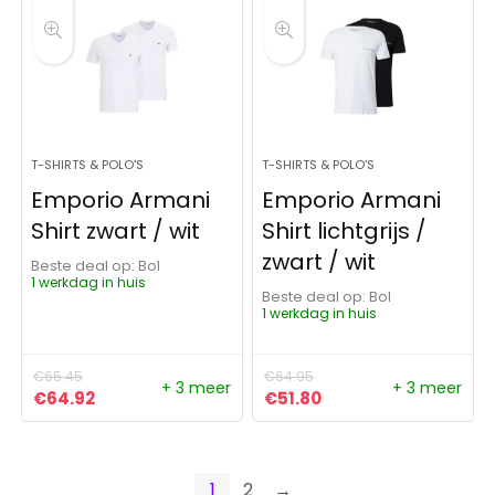
T-SHIRTS & POLO'S
T-SHIRTS & POLO'S
Emporio Armani
Emporio Armani
Shirt zwart / wit
Shirt lichtgrijs /
zwart / wit
Beste deal op:
Bol
1 werkdag in huis
Beste deal op:
Bol
1 werkdag in huis
€
65.45
€
64.95
+ 3 meer
+ 3 meer
Oorspronkelijke prijs was: €65.45.
Huidige prijs is: €64.92.
Oorspronkelijke prijs was:
Huidige prijs is: €51
€
64.92
€
51.80
1
2
→