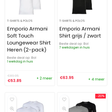
T-SHIRTS & POLO'S
T-SHIRTS & POLO'S
Emporio Armani
Emporio Armani
Soft Touch
Shirt grijs / zwart
Loungewear Shirt
Beste deal op:
Bol
7 werkdagen in huis
Heren (2-pack)
Beste deal op:
Bol
1 werkdag in huis
€
89.95
€
63.95
+ 2 meer
+ 4 meer
Oorspronkelijke prijs was: €89.95.
Huidige prijs is: €53.85.
€
53.85
- 21%