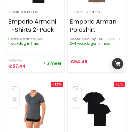
T-SHIRTS & POLO'S
T-SHIRTS & POLO'S
Emporio Armani
Emporio Armani
T-Shirts 2-Pack
Poloshirt
Beste deal op:
Bol
Beste deal op:
ABOUT YOU
1 werkdag in huis
2-4 werkdagen in huis
€
65.45
€
94.46
+ 3 meer
Oorspronkelijke prijs was: €65.45.
Huidige prijs is: €57.44.
€
57.44
- 11%
- 1%