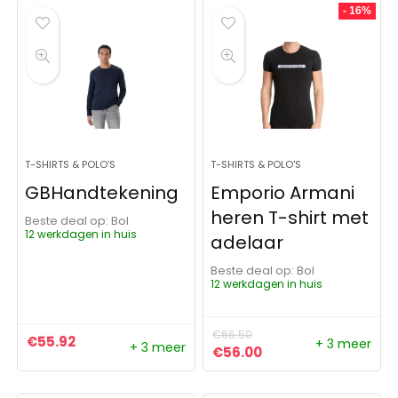
- 16%
T-SHIRTS & POLO'S
T-SHIRTS & POLO'S
GBHandtekening
Emporio Armani
heren T-shirt met
Beste deal op:
Bol
12 werkdagen in huis
adelaar
Beste deal op:
Bol
12 werkdagen in huis
€
66.50
€
55.92
+ 3 meer
+ 3 meer
Oorspronkelijke prijs was:
Huidige prijs is: €5
€
56.00