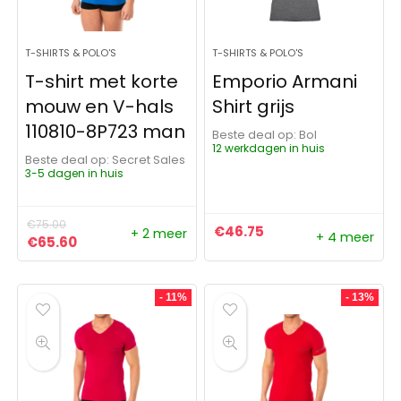
T-SHIRTS & POLO'S
T-SHIRTS & POLO'S
T-shirt met korte
Emporio Armani
mouw en V-hals
Shirt grijs
110810-8P723 man
Beste deal op:
Bol
12 werkdagen in huis
Beste deal op:
Secret Sales
3-5 dagen in huis
€
75.00
€
46.75
+ 2 meer
+ 4 meer
Oorspronkelijke prijs was: €75.00.
Huidige prijs is: €65.60.
€
65.60
- 11%
- 13%