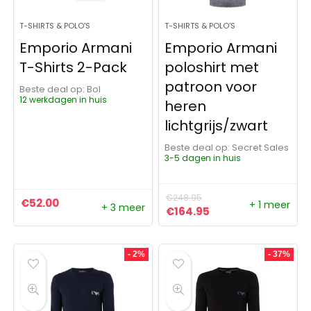
T-SHIRTS & POLO'S
T-SHIRTS & POLO'S
Emporio Armani
Emporio Armani
T-Shirts 2-Pack
poloshirt met
patroon voor
Beste deal op:
Bol
12 werkdagen in huis
heren
lichtgrijs/zwart
Beste deal op:
Secret Sales
3-5 dagen in huis
€
248.95
€
52.00
+ 1 meer
+ 3 meer
Oorspronkelijke prijs was:
Huidige prijs is: €
€
164.95
- 2%
- 37%