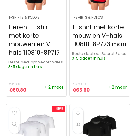
T-SHIRTS & POLO'S
T-SHIRTS & POLO'S
Heren-T-shirt
T-shirt met korte
met korte
mouw en V-hals
mouwen en V-
110810-8P723 man
hals 110810-8P717
Beste deal op:
Secret Sales
3-5 dagen in huis
Beste deal op:
Secret Sales
3-5 dagen in huis
€
68.00
€
75.00
+ 2 meer
+ 2 meer
Oorspronkelijke prijs was: €68.00.
Huidige prijs is: €60.80.
Oorspronkelijke prijs was:
Huidige prijs is: €6
€
60.80
€
65.60
- 40%