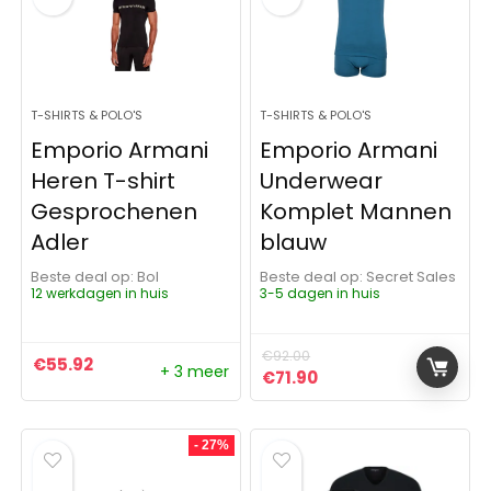
T-SHIRTS & POLO'S
T-SHIRTS & POLO'S
Emporio Armani
Emporio Armani
Heren T-shirt
Underwear
Gesprochenen
Komplet Mannen
Adler
blauw
Beste deal op:
Bol
Beste deal op:
Secret Sales
12 werkdagen in huis
3-5 dagen in huis
€
92.00
€
55.92
+ 3 meer
Oorspronkelijke prijs was:
Huidige prijs is: €71.
€
71.90
- 27%