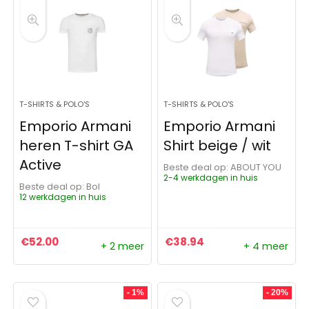
T-SHIRTS & POLO'S
T-SHIRTS & POLO'S
Emporio Armani
Emporio Armani
heren T-shirt GA
Shirt beige / wit
Active
Beste deal op:
ABOUT YOU
2-4 werkdagen in huis
Beste deal op:
Bol
12 werkdagen in huis
€
52.00
€
38.94
+ 2 meer
+ 4 meer
- 1%
- 20%