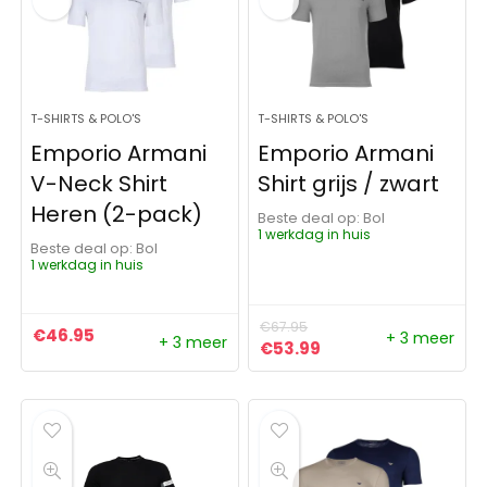
T-SHIRTS & POLO'S
T-SHIRTS & POLO'S
Emporio Armani
Emporio Armani
V-Neck Shirt
Shirt grijs / zwart
Heren (2-pack)
Beste deal op:
Bol
1 werkdag in huis
Beste deal op:
Bol
1 werkdag in huis
€
67.95
€
46.95
+ 3 meer
+ 3 meer
Oorspronkelijke prijs was:
Huidige prijs is: €5
€
53.99