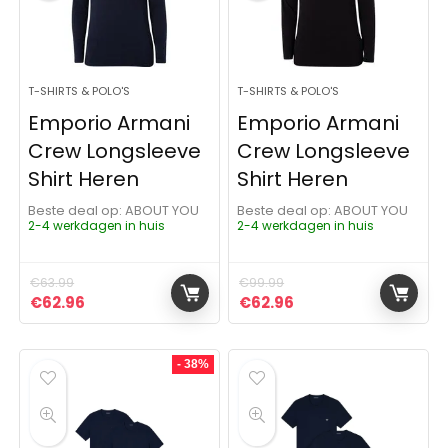
T-SHIRTS & POLO'S
T-SHIRTS & POLO'S
Emporio Armani
Emporio Armani
Crew Longsleeve
Crew Longsleeve
Shirt Heren
Shirt Heren
Beste deal op:
ABOUT YOU
Beste deal op:
ABOUT YOU
2-4 werkdagen in huis
2-4 werkdagen in huis
€
63.99
€
99.99
Oorspronkelijke prijs was: €63.99.
Huidige prijs is: €62.96.
Oorspronkelijke prijs was:
Huidige prijs is: €62
€
62.96
€
62.96
- 38%