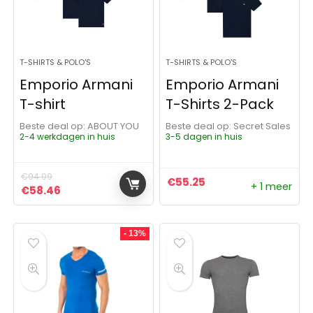
T-SHIRTS & POLO'S
T-SHIRTS & POLO'S
Emporio Armani
Emporio Armani
T-shirt
T-Shirts 2-Pack
Beste deal op:
ABOUT YOU
Beste deal op:
Secret Sales
2-4 werkdagen in huis
3-5 dagen in huis
€
94.99
€
55.25
+ 1 meer
Oorspronkelijke prijs was: €94.99.
Huidige prijs is: €58.46.
€
58.46
- 13%