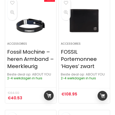
ACCESSOIRES
ACCESSOIRES
Fossil Machine –
FOSSIL
heren Armband –
Portemonnee
Meerkleurig
‘Hayes’ zwart
Beste deal op:
ABOUT YOU
Beste deal op:
ABOUT YOU
2-4 werkdagen in huis
2-4 werkdagen in huis
€
64.90
€
108.95
Oorspronkelijke prijs was: €64.90.
Huidige prijs is: €40.53.
€
40.53