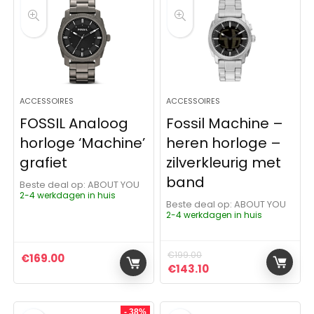
ACCESSOIRES
ACCESSOIRES
FOSSIL Analoog
Fossil Machine –
horloge ‘Machine’
heren horloge –
grafiet
zilverkleurig met
band
Beste deal op:
ABOUT YOU
2-4 werkdagen in huis
Beste deal op:
ABOUT YOU
2-4 werkdagen in huis
€
199.00
€
169.00
Oorspronkelijke prijs was:
Huidige prijs is: €1
€
143.10
- 38%