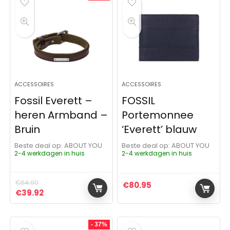
ACCESSOIRES
ACCESSOIRES
Fossil Everett –
FOSSIL
heren Armband –
Portemonnee
Bruin
‘Everett’ blauw
Beste deal op:
ABOUT YOU
Beste deal op:
ABOUT YOU
2-4 werkdagen in huis
2-4 werkdagen in huis
€
64.90
€
80.95
Oorspronkelijke prijs was: €64.90.
Huidige prijs is: €39.92.
€
39.92
- 37%