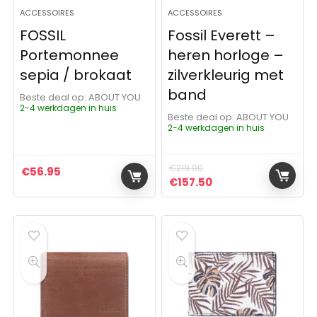
ACCESSOIRES
ACCESSOIRES
FOSSIL
Fossil Everett –
Portemonnee
heren horloge –
sepia / brokaat
zilverkleurig met
band
Beste deal op:
ABOUT YOU
2-4 werkdagen in huis
Beste deal op:
ABOUT YOU
2-4 werkdagen in huis
€
219.00
€
56.95
Oorspronkelijke prijs was:
Huidige prijs is: €1
€
157.50