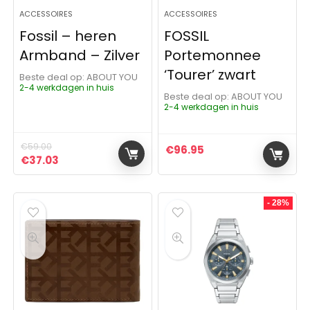
ACCESSOIRES
ACCESSOIRES
Fossil – heren
FOSSIL
Armband – Zilver
Portemonnee
‘Tourer’ zwart
Beste deal op:
ABOUT YOU
2-4 werkdagen in huis
Beste deal op:
ABOUT YOU
2-4 werkdagen in huis
€
59.00
€
96.95
Oorspronkelijke prijs was: €59.00.
Huidige prijs is: €37.03.
€
37.03
- 28%