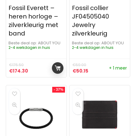
Fossil Everett –
Fossil collier
heren horloge –
JF04505040
zilverkleurig met
Jewelry
band
zilverkleurig
Beste deal op:
ABOUT YOU
Beste deal op:
ABOUT YOU
2-4 werkdagen in huis
2-4 werkdagen in huis
€
175.50
€
59.00
+ 1 meer
Oorspronkelijke prijs was: €175.50.
Huidige prijs is: €174.30.
Oorspronkelijke prijs was:
Huidige prijs is: €50
€
174.30
€
50.15
- 37%