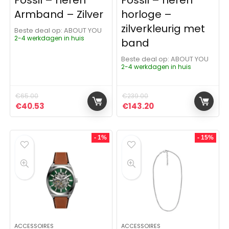
Fossil – heren
Fossil – heren
Armband – Zilver
horloge –
zilverkleurig met
Beste deal op:
ABOUT YOU
2-4 werkdagen in huis
band
Beste deal op:
ABOUT YOU
2-4 werkdagen in huis
€
65.00
€
239.00
Oorspronkelijke prijs was: €65.00.
Huidige prijs is: €40.53.
Oorspronkelijke prijs was:
Huidige prijs is: €1
€
40.53
€
143.20
- 1%
- 15%
ACCESSOIRES
ACCESSOIRES