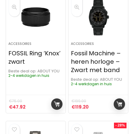
ACCESSOIRES
ACCESSOIRES
FOSSIL Ring ‘Knox’
Fossil Machine –
zwart
heren horloge –
Zwart met band
Beste deal op:
ABOUT YOU
2-4 werkdagen in huis
Beste deal op:
ABOUT YOU
2-4 werkdagen in huis
€
75.00
€
199.00
Oorspronkelijke prijs was: €75.00.
Huidige prijs is: €47.92.
Oorspronkelijke prijs was:
Huidige prijs is: €11
€
47.92
€
119.20
- 28%