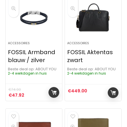
ACCESSOIRES
ACCESSOIRES
FOSSIL Armband
FOSSIL Aktentas
blauw / zilver
zwart
Beste deal op:
ABOUT YOU
Beste deal op:
ABOUT YOU
2-4 werkdagen in huis
2-4 werkdagen in huis
€
74.90
€
449.00
Oorspronkelijke prijs was: €74.90.
Huidige prijs is: €47.92.
€
47.92