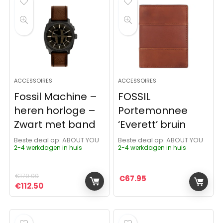
ACCESSOIRES
ACCESSOIRES
Fossil Machine –
FOSSIL
heren horloge –
Portemonnee
Zwart met band
‘Everett’ bruin
Beste deal op:
ABOUT YOU
Beste deal op:
ABOUT YOU
2-4 werkdagen in huis
2-4 werkdagen in huis
€
179.00
€
67.95
Oorspronkelijke prijs was: €179.00.
Huidige prijs is: €112.50.
€
112.50