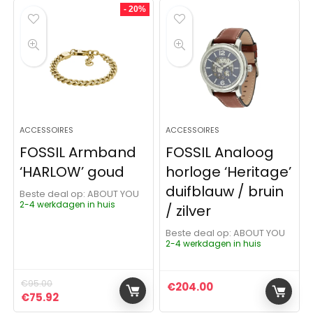
- 20%
ACCESSOIRES
ACCESSOIRES
FOSSIL Armband
FOSSIL Analoog
‘HARLOW’ goud
horloge ‘Heritage’
duifblauw / bruin
Beste deal op:
ABOUT YOU
2-4 werkdagen in huis
/ zilver
Beste deal op:
ABOUT YOU
2-4 werkdagen in huis
€
95.00
€
204.00
Oorspronkelijke prijs was: €95.00.
Huidige prijs is: €75.92.
€
75.92