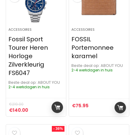
ACCESSOIRES
ACCESSOIRES
Fossil Sport
FOSSIL
Tourer Heren
Portemonnee
Horloge
karamel
Zilverkleurig
Beste deal op:
ABOUT YOU
2-4 werkdagen in huis
FS6047
Beste deal op:
ABOUT YOU
2-4 werkdagen in huis
€
219.00
€
75.95
Oorspronkelijke prijs was: €219.00.
Huidige prijs is: €140.00.
€
140.00
- 36%