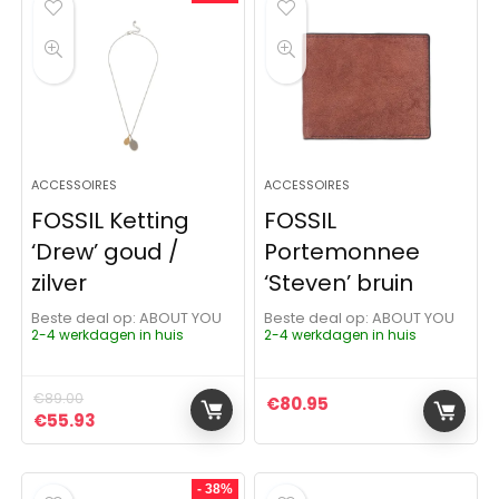
ACCESSOIRES
ACCESSOIRES
FOSSIL Ketting
FOSSIL
‘Drew’ goud /
Portemonnee
zilver
‘Steven’ bruin
Beste deal op:
ABOUT YOU
Beste deal op:
ABOUT YOU
2-4 werkdagen in huis
2-4 werkdagen in huis
€
89.00
€
80.95
Oorspronkelijke prijs was: €89.00.
Huidige prijs is: €55.93.
€
55.93
- 38%