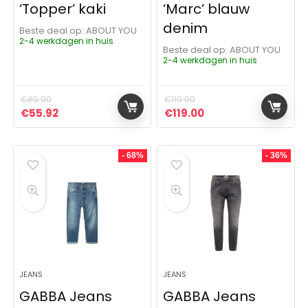
‘Topper’ kaki
‘Marc’ blauw
denim
Beste deal op:
ABOUT YOU
2-4 werkdagen in huis
Beste deal op:
ABOUT YOU
2-4 werkdagen in huis
€
89.90
€
119.00
Oorspronkelijke prijs was: €89.90.
Huidige prijs is: €55.92.
Oorspronkelijke prijs was: 
Huidige prijs is: €11
€
55.92
€
119.00
- 68%
- 36%
JEANS
JEANS
GABBA Jeans
GABBA Jeans