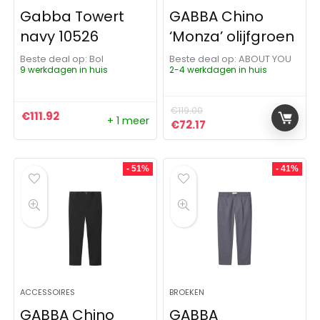
Gabba Towert
GABBA Chino
navy 10526
‘Monza’ olijfgroen
Beste deal op:
Bol
Beste deal op:
ABOUT YOU
9 werkdagen in huis
2-4 werkdagen in huis
€
119.00
€
111.92
+ 1 meer
Oorspronkelijke prijs was: 
Huidige prijs is: €72.
€
72.17
- 51%
- 41%
ACCESSOIRES
BROEKEN
GABBA Chino
GABBA