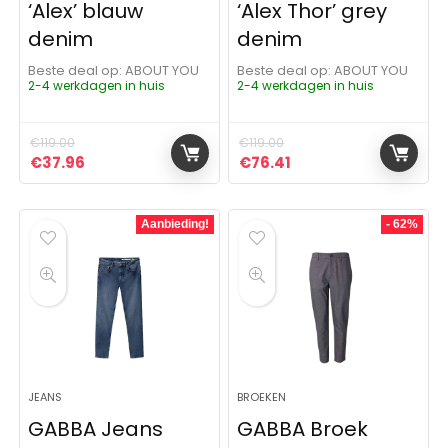
‘Alex’ blauw
‘Alex Thor’ grey
denim
denim
Beste deal op:
ABOUT YOU
Beste deal op:
ABOUT YOU
2-4 werkdagen in huis
2-4 werkdagen in huis
€
119.00
€
119.00
Oorspronkelijke prijs was: €119.00.
Huidige prijs is: €37.96.
Oorspronkelijke prijs was: 
Huidige prijs is: €76
€
37.96
€
76.41
Aanbieding!
- 62%
JEANS
BROEKEN
GABBA Jeans
GABBA Broek