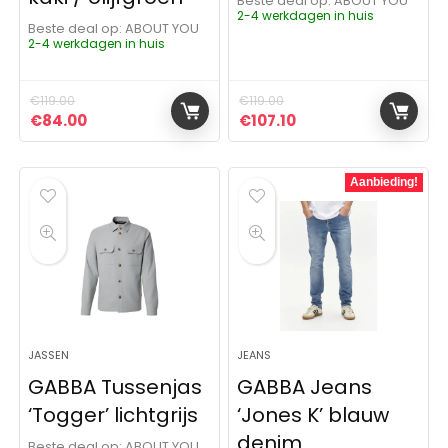
Beste deal op:
ABOUT YOU
2-4 werkdagen in huis
Beste deal op:
ABOUT YOU
2-4 werkdagen in huis
€
119.00
€
119.00
Oorspronkelijke prijs was: €119.00.
Huidige prijs is: €84.00.
Oorspronkelijke prijs was: 
Huidige prijs is: €10
€
84.00
€
107.10
Aanbieding!
JASSEN
JEANS
GABBA Tussenjas
GABBA Jeans
‘Togger’ lichtgrijs
‘Jones K’ blauw
denim
Beste deal op:
ABOUT YOU