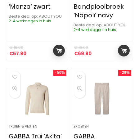
‘Monza’ zwart
Bandplooibroek
‘Napoli’ navy
Beste deal op:
ABOUT YOU
2-4 werkdagen in huis
Beste deal op:
ABOUT YOU
2-4 werkdagen in huis
€
119.00
€
119.00
Oorspronkelijke prijs was: €119.00.
Huidige prijs is: €57.90.
Oorspronkelijke prijs was: 
Huidige prijs is: €6
€
57.90
€
69.90
- 50%
- 29%
TRUIEN & VESTEN
BROEKEN
GABBA Trui ‘Akita’
GABBA