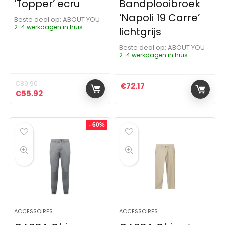
‘Topper’ ecru
Bandplooibroek
‘Napoli 19 Carre’
Beste deal op:
ABOUT YOU
2-4 werkdagen in huis
lichtgrijs
Beste deal op:
ABOUT YOU
2-4 werkdagen in huis
€
89.90
€
72.17
Oorspronkelijke prijs was: €89.90.
Huidige prijs is: €55.92.
€
55.92
- 60%
ACCESSOIRES
ACCESSOIRES