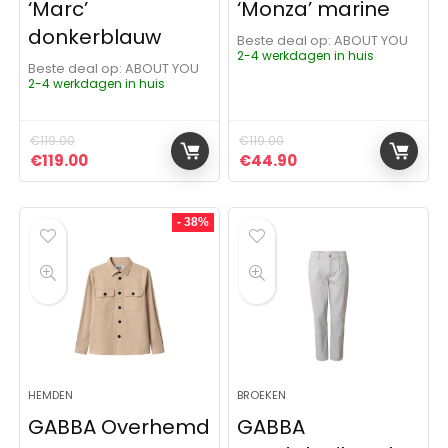
‘Marc’
‘Monza’ marine
donkerblauw
Beste deal op:
ABOUT YOU
2-4 werkdagen in huis
Beste deal op:
ABOUT YOU
2-4 werkdagen in huis
€
119.00
€
119.00
Oorspronkelijke prijs was: €119.00.
Huidige prijs is: €119.00.
Oorspronkelijke prijs was: 
Huidige prijs is: €4
€
119.00
€
44.90
- 38%
HEMDEN
BROEKEN
GABBA Overhemd
GABBA