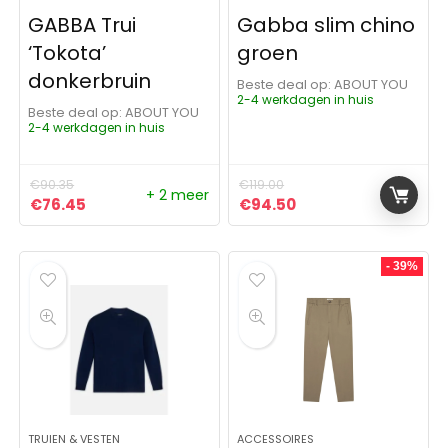
GABBA Trui
Gabba slim chino
‘Tokota’
groen
donkerbruin
Beste deal op:
ABOUT YOU
2-4 werkdagen in huis
Beste deal op:
ABOUT YOU
2-4 werkdagen in huis
€
90.35
€
119.00
+ 2 meer
Oorspronkelijke prijs was: €90.35.
Huidige prijs is: €76.45.
Oorspronkelijke prijs was: 
Huidige prijs is: €9
€
76.45
€
94.50
- 39%
TRUIEN & VESTEN
ACCESSOIRES