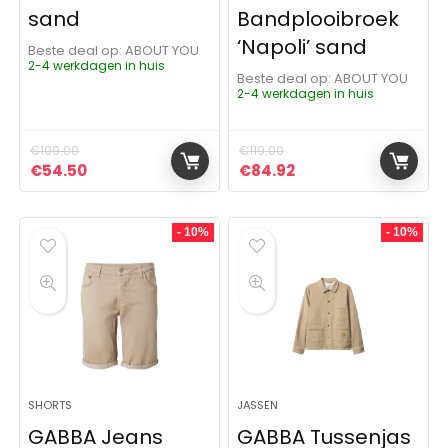
sand
Bandplooibroek
‘Napoli’ sand
Beste deal op:
ABOUT YOU
2-4 werkdagen in huis
Beste deal op:
ABOUT YOU
2-4 werkdagen in huis
€
109.00
€
119.00
Oorspronkelijke prijs was: €109.00.
Huidige prijs is: €54.50.
Oorspronkelijke prijs was: 
Huidige prijs is: €8
€
54.50
€
84.92
- 10%
- 10%
SHORTS
JASSEN
GABBA Jeans
GABBA Tussenjas