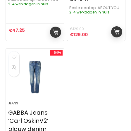
2-4 werkdagen in huis
Beste deal op:
ABOUT YOU
2-4 werkdagen in huis
€
129.00
€
47.25
Oorspronkelijke prijs was:
Huidige prijs is: €1
€
129.00
- 54%
JEANS
GABBA Jeans
‘Carl OskinV2’
blauw denim