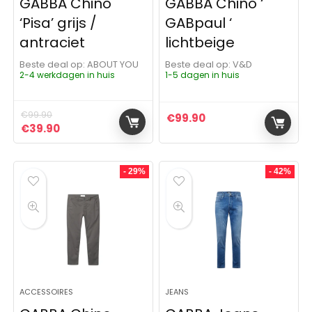
GABBA Chino
GABBA Chino ‘
‘Pisa’ grijs /
GABpaul ‘
antraciet
lichtbeige
Beste deal op:
ABOUT YOU
Beste deal op:
V&D
2-4 werkdagen in huis
1-5 dagen in huis
€
99.90
€
99.90
Oorspronkelijke prijs was: €99.90.
Huidige prijs is: €39.90.
€
39.90
- 29%
- 42%
ACCESSOIRES
JEANS