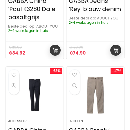
GABBA Chino
GABBA Jeans
‘Paul K3280 Dale’
‘Rey’ blauw denim
basaltgrijs
Beste deal op:
ABOUT YOU
2-4 werkdagen in huis
Beste deal op:
ABOUT YOU
2-4 werkdagen in huis
€
119.00
€
129.00
Oorspronkelijke prijs was: €119.00.
Huidige prijs is: €84.92.
Oorspronkelijke prijs was:
Huidige prijs is: €7
€
84.92
€
74.90
- 63%
- 17%
ACCESSOIRES
BROEKEN