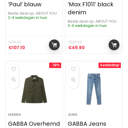
‘Paul’ blauw
‘Max F1011’ black
denim
Beste deal op:
ABOUT YOU
2-4 werkdagen in huis
Beste deal op:
ABOUT YOU
2-4 werkdagen in huis
€
119.00
€
129.00
Oorspronkelijke prijs was: €119.00.
Huidige prijs is: €107.10.
Oorspronkelijke prijs was:
Huidige prijs is: €4
€
107.10
€
49.90
- 38%
Aanbieding!
HEMDEN
JEANS
GABBA Overhemd
GABBA Jeans