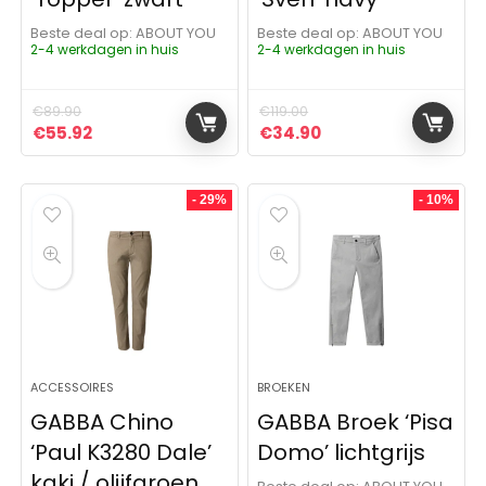
Beste deal op:
ABOUT YOU
Beste deal op:
ABOUT YOU
2-4 werkdagen in huis
2-4 werkdagen in huis
€
89.90
€
119.00
Oorspronkelijke prijs was: €89.90.
Huidige prijs is: €55.92.
Oorspronkelijke prijs was: 
Huidige prijs is: €3
€
55.92
€
34.90
- 29%
- 10%
ACCESSOIRES
BROEKEN
GABBA Chino
GABBA Broek ‘Pisa
‘Paul K3280 Dale’
Domo’ lichtgrijs
kaki / olijfgroen