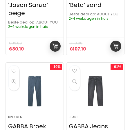
‘Jason Sanza’
‘Beta’ sand
beige
Beste deal op:
ABOUT YOU
2-4 werkdagen in huis
Beste deal op:
ABOUT YOU
2-4 werkdagen in huis
€
89.00
€
119.00
Oorspronkelijke prijs was: €89.00.
Huidige prijs is: €80.10.
Oorspronkelijke prijs was: 
Huidige prijs is: €10
€
80.10
€
107.10
- 10%
- 61%
BROEKEN
JEANS
GABBA Broek
GABBA Jeans