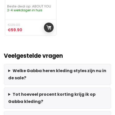
Beste deal op:
ABOUT YOU
2-4 werkdagen in huis
€
129.00
Oorspronkelijke prijs was: €129.00.
Huidige prijs is: €59.90.
€
59.90
Veelgestelde vragen
Welke Gabba heren kleding styles zijn nu in
de sale?
Tot hoeveel procent korting krijg ik op
Gabba kleding?