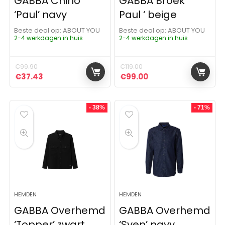
GABBA Chino
GABBA Broek ‘
‘Paul’ navy
Paul ‘ beige
Beste deal op:
ABOUT YOU
Beste deal op:
ABOUT YOU
2-4 werkdagen in huis
2-4 werkdagen in huis
€
99.90
€
119.00
Oorspronkelijke prijs was: €99.90.
Huidige prijs is: €37.43.
Oorspronkelijke prijs was: 
Huidige prijs is: €9
€
37.43
€
99.00
- 38%
- 71%
HEMDEN
HEMDEN
GABBA Overhemd
GABBA Overhemd
‘Topper’ zwart
‘Sven’ navy