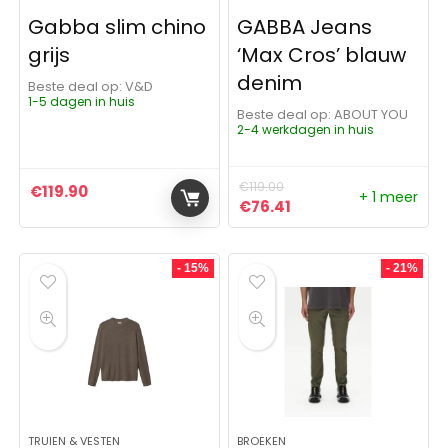
Gabba slim chino
GABBA Jeans
grijs
‘Max Cros’ blauw
denim
Beste deal op:
V&D
1-5 dagen in huis
Beste deal op:
ABOUT YOU
2-4 werkdagen in huis
€
119.00
€
119.90
+ 1 meer
Oorspronkelijke prijs was: 
Huidige prijs is: €76
€
76.41
- 15%
- 21%
TRUIEN & VESTEN
BROEKEN