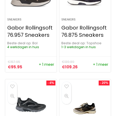
SNEAKERS
SNEAKERS
Gabor Rollingsoft
Gabor Rollingsoft
76.957 Sneakers
76.875 Sneakers
Beste deal op:
Bol
Beste deal op:
Topshoe
4 werkdagen in huis
1-3 werkdagen in huis
€
157.95
€
139.89
+ 1 meer
+ 1 meer
Oorspronkelijke prijs was: €157.95.
Huidige prijs is: €95.95.
Oorspronkelijke prijs was:
Huidige prijs is: €1
€
95.95
€
109.26
- 4%
- 20%