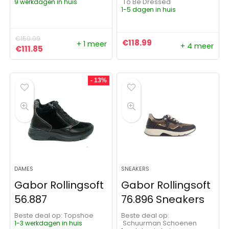
9 werkdagen in huis
To Be Dressed
1-5 dagen in huis
€
159.99
€
118.99
+ 1 meer
+ 4 meer
Oorspronkelijke prijs was: €159.99.
Huidige prijs is: €111.85.
€
111.85
- 13%
DAMES
SNEAKERS
Gabor Rollingsoft
Gabor Rollingsoft
56.887
76.896 Sneakers
Beste deal op:
Topshoe
Beste deal op:
1-3 werkdagen in huis
Schuurman Schoenen