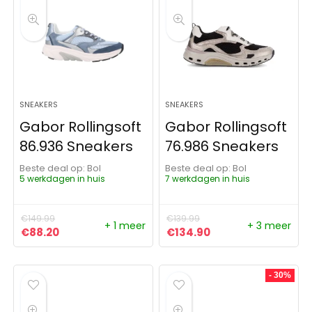
SNEAKERS
SNEAKERS
Gabor Rollingsoft
Gabor Rollingsoft
86.936 Sneakers
76.986 Sneakers
Beste deal op:
Bol
Beste deal op:
Bol
5 werkdagen in huis
7 werkdagen in huis
€
149.99
€
139.99
+ 1 meer
+ 3 meer
Oorspronkelijke prijs was: €149.99.
Huidige prijs is: €88.20.
Oorspronkelijke prijs was:
Huidige prijs is: €
€
88.20
€
134.90
- 30%