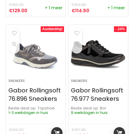
€
155.00
€
154.88
+ 1 meer
+ 1 meer
Oorspronkelijke prijs was: €155.00.
Huidige prijs is: €129.00.
Oorspronkelijke prijs was:
Huidige prijs is: €1
€
129.00
€
114.50
Aanbieding!
- 24%
SNEAKERS
SNEAKERS
Gabor Rollingsoft
Gabor Rollingsoft
76.896 Sneakers
76.977 Sneakers
Beste deal op:
Topshoe
Beste deal op:
Bol
1-3 werkdagen in huis
9 werkdagen in huis
€
149.99
€
157.95