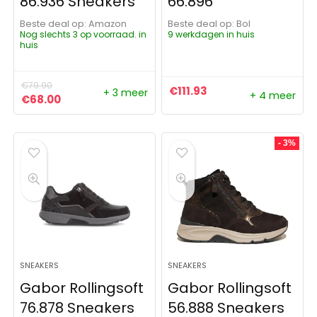
86.936 Sneakers
66.896
Beste deal op:
Amazon
Beste deal op:
Bol
Nog slechts 3 op voorraad. in
9 werkdagen in huis
huis
€
79.90
€
111.93
+ 3 meer
+ 4 meer
Oorspronkelijke prijs was: €79.90.
Huidige prijs is: €68.00.
€
68.00
- 3%
SNEAKERS
SNEAKERS
Gabor Rollingsoft
Gabor Rollingsoft
76.878 Sneakers
56.888 Sneakers