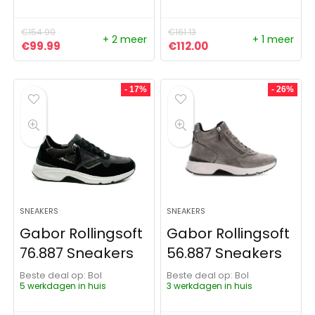
€
154.99
€
161.13
+ 2 meer
+ 1 meer
Oorspronkelijke prijs was: €154.99.
Huidige prijs is: €99.99.
Oorspronkelijke prijs was: 
Huidige prijs is: €11
€
99.99
€
112.00
- 17%
- 26%
SNEAKERS
SNEAKERS
Gabor Rollingsoft
Gabor Rollingsoft
76.887 Sneakers
56.887 Sneakers
Beste deal op:
Bol
Beste deal op:
Bol
5 werkdagen in huis
3 werkdagen in huis