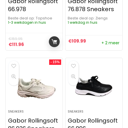
Gabor Rollingsoft
Gabor Rollingsoft
66.978
76.878 Sneakers
Beste deal op:
Topshoe
Beste deal op:
Ziengs
1-3 werkdagen in huis
1 werkdag in huis
€
159.95
€
109.99
+ 2 meer
Oorspronkelijke prijs was: €159.95.
Huidige prijs is: €111.96.
€
111.96
- 15%
SNEAKERS
SNEAKERS
Gabor Rollingsoft
Gabor Rollingsoft