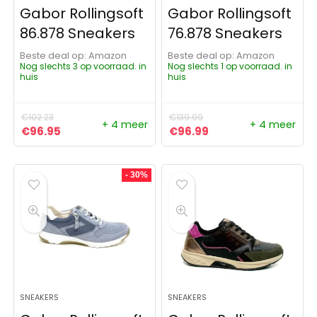
Gabor Rollingsoft
Gabor Rollingsoft
86.878 Sneakers
76.878 Sneakers
Beste deal op:
Amazon
Beste deal op:
Amazon
Nog slechts 3 op voorraad. in
Nog slechts 1 op voorraad. in
huis
huis
€
102.23
€
139.99
+ 4 meer
+ 4 meer
Oorspronkelijke prijs was: €102.23.
Huidige prijs is: €96.95.
Oorspronkelijke prijs was:
Huidige prijs is: €9
€
96.95
€
96.99
- 30%
SNEAKERS
SNEAKERS