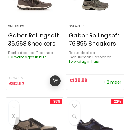
SNEAKERS
SNEAKERS
Gabor Rollingsoft
Gabor Rollingsoft
36.968 Sneakers
76.896 Sneakers
Beste deal op:
Topshoe
Beste deal op:
1-3 werkdagen in huis
Schuurman Schoenen
1 werkdag in huis
€
154.95
€
139.99
+ 2 meer
Oorspronkelijke prijs was: €154.95.
Huidige prijs is: €92.97.
€
92.97
- 39%
- 22%