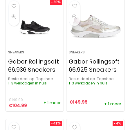
- 30%
SNEAKERS
SNEAKERS
Gabor Rollingsoft
Gabor Rollingsoft
66.936 Sneakers
66.925 Sneakers
Beste deal op:
Topshoe
Beste deal op:
Topshoe
1-3 werkdagen in huis
1-3 werkdagen in huis
€
149.99
€
149.95
+ 1 meer
+ 1 meer
Oorspronkelijke prijs was: €149.99.
Huidige prijs is: €104.99.
€
104.99
- 41%
- 4%