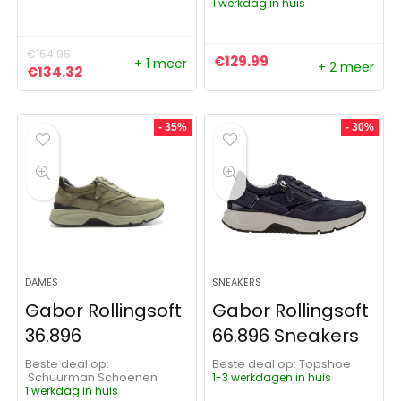
1 werkdag in huis
€
154.95
€
129.99
+ 1 meer
+ 2 meer
Oorspronkelijke prijs was: €154.95.
Huidige prijs is: €134.32.
€
134.32
- 35%
- 30%
DAMES
SNEAKERS
Gabor Rollingsoft
Gabor Rollingsoft
36.896
66.896 Sneakers
Beste deal op:
Beste deal op:
Topshoe
Schuurman Schoenen
1-3 werkdagen in huis
1 werkdag in huis