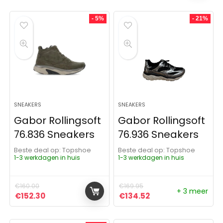
- 5%
- 21%
SNEAKERS
SNEAKERS
Gabor Rollingsoft
Gabor Rollingsoft
76.836 Sneakers
76.936 Sneakers
Beste deal op:
Topshoe
Beste deal op:
Topshoe
1-3 werkdagen in huis
1-3 werkdagen in huis
€
160.00
€
169.95
+ 3 meer
Oorspronkelijke prijs was: €160.00.
Huidige prijs is: €152.30.
Oorspronkelijke prijs was:
Huidige prijs is: €1
€
152.30
€
134.52