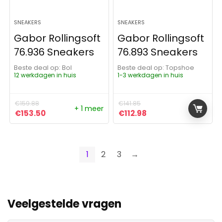
SNEAKERS
SNEAKERS
Gabor Rollingsoft
Gabor Rollingsoft
76.936 Sneakers
76.893 Sneakers
Beste deal op:
Bol
Beste deal op:
Topshoe
12 werkdagen in huis
1-3 werkdagen in huis
€
159.88
€
141.85
+ 1 meer
Oorspronkelijke prijs was: €159.88.
Huidige prijs is: €153.50.
Oorspronkelijke prijs was:
Huidige prijs is: €11
€
153.50
€
112.98
1
2
3
→
Veelgestelde vragen