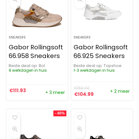
SNEAKERS
SNEAKERS
Gabor Rollingsoft
Gabor Rollingsoft
66.958 Sneakers
66.925 Sneakers
Beste deal op:
Bol
Beste deal op:
Topshoe
9 werkdagen in huis
1-3 werkdagen in huis
€
150.00
€
111.93
+ 2 meer
+ 3 meer
Oorspronkelijke prijs was:
Huidige prijs is: €
€
104.99
- 40%