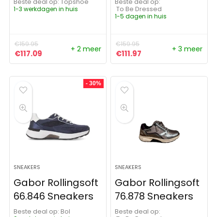
Beste deal op:
Topshoe
Beste deal op:
1-3 werkdagen in huis
To Be Dressed
1-5 dagen in huis
€
159.95
€
159.95
+ 2 meer
+ 3 meer
Oorspronkelijke prijs was: €159.95.
Huidige prijs is: €117.09.
Oorspronkelijke prijs was:
Huidige prijs is: €111
€
117.09
€
111.97
- 30%
SNEAKERS
SNEAKERS
Gabor Rollingsoft
Gabor Rollingsoft
66.846 Sneakers
76.878 Sneakers
Beste deal op:
Bol
Beste deal op: