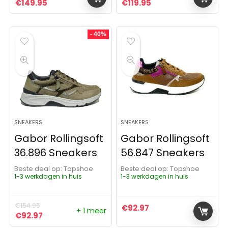
Oorspronkelijke prijs was: €149.99.
Huidige prijs is: €149.95.
Oorspronkelijke prijs was:
Huidige prijs is: €11
€
149.95
€
119.95
- 40%
SNEAKERS
SNEAKERS
Gabor Rollingsoft
Gabor Rollingsoft
36.896 Sneakers
56.847 Sneakers
Beste deal op:
Topshoe
Beste deal op:
Topshoe
1-3 werkdagen in huis
1-3 werkdagen in huis
€
154.95
€
92.97
+ 1 meer
Oorspronkelijke prijs was: €154.95.
Huidige prijs is: €92.97.
€
92.97