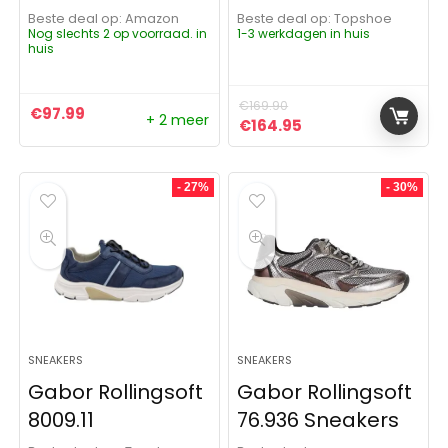
Beste deal op:
Amazon
Beste deal op:
Topshoe
Nog slechts 2 op voorraad. in
1-3 werkdagen in huis
huis
€
169.90
€
97.99
+ 2 meer
Oorspronkelijke prijs was:
Huidige prijs is: €
€
164.95
- 27%
- 30%
SNEAKERS
SNEAKERS
Gabor Rollingsoft
Gabor Rollingsoft
8009.11
76.936 Sneakers