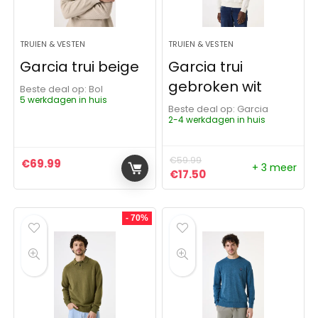
TRUIEN & VESTEN
TRUIEN & VESTEN
Garcia trui beige
Garcia trui
gebroken wit
Beste deal op:
Bol
5 werkdagen in huis
Beste deal op:
Garcia
2-4 werkdagen in huis
€
59.99
€
69.99
+ 3 meer
Oorspronkelijke prijs was:
Huidige prijs is: €17.
€
17.50
- 70%