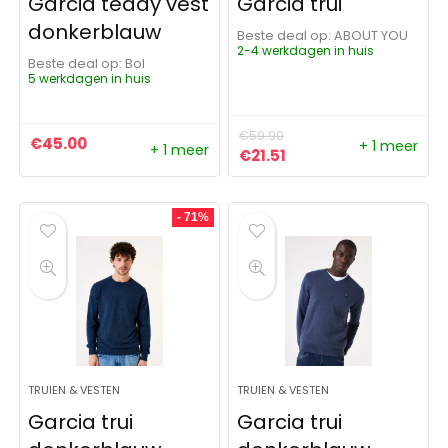
Garcia teddy vest
Garcia trui
donkerblauw
Beste deal op:
ABOUT YOU
2-4 werkdagen in huis
Beste deal op:
Bol
5 werkdagen in huis
€
59.90
€
45.00
+ 1 meer
+ 1 meer
Oorspronkelijke prijs was:
Huidige prijs is: €21.5
€
21.51
- 71%
TRUIEN & VESTEN
TRUIEN & VESTEN
Garcia trui
Garcia trui