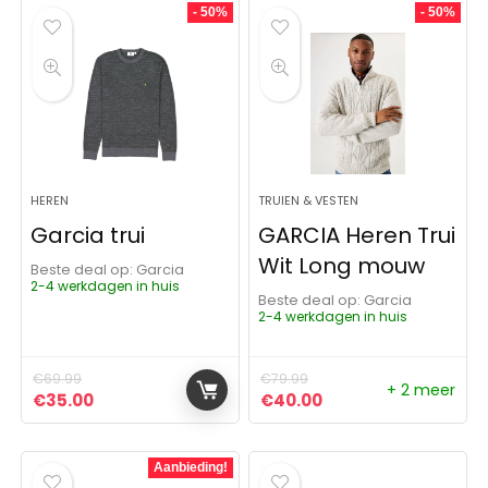
- 50%
- 50%
HEREN
TRUIEN & VESTEN
Garcia trui
GARCIA Heren Trui
Wit Long mouw
Beste deal op:
Garcia
2-4 werkdagen in huis
Beste deal op:
Garcia
2-4 werkdagen in huis
€
69.99
€
79.99
+ 2 meer
Oorspronkelijke prijs was: €69.99.
Huidige prijs is: €35.00.
Oorspronkelijke prijs was:
Huidige prijs is: €4
€
35.00
€
40.00
Aanbieding!