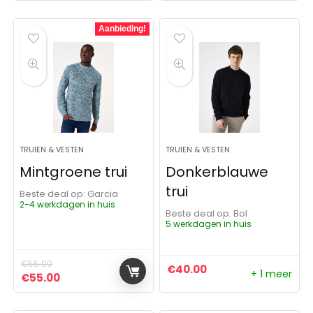
Aanbieding!
TRUIEN & VESTEN
TRUIEN & VESTEN
Mintgroene trui
Donkerblauwe
trui
Beste deal op:
Garcia
2-4 werkdagen in huis
Beste deal op:
Bol
5 werkdagen in huis
€
55.00
€
40.00
+ 1 meer
Oorspronkelijke prijs was: €55.00.
Huidige prijs is: €55.00.
€
55.00