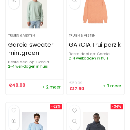
TRUIEN & VESTEN
TRUIEN & VESTEN
Garcia sweater
GARCIA Trui perzik
mintgroen
Beste deal op:
Garcia
2-4 werkdagen in huis
Beste deal op:
Garcia
2-4 werkdagen in huis
€
59.99
€
40.00
+ 3 meer
+ 2 meer
Oorspronkelijke prijs was:
Huidige prijs is: €17.
€
17.50
- 62%
- 34%