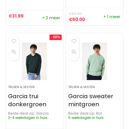
€
69.99
€
31.99
+ 1 meer
+ 2 meer
Oorspronkelijke prijs was:
Huidige prijs is: €5
€
50.00
- 50%
TRUIEN & VESTEN
TRUIEN & VESTEN
Garcia trui
Garcia sweater
donkergroen
mintgroen
Beste deal op:
Garcia
Beste deal op:
Bol
2-4 werkdagen in huis
5 werkdagen in huis