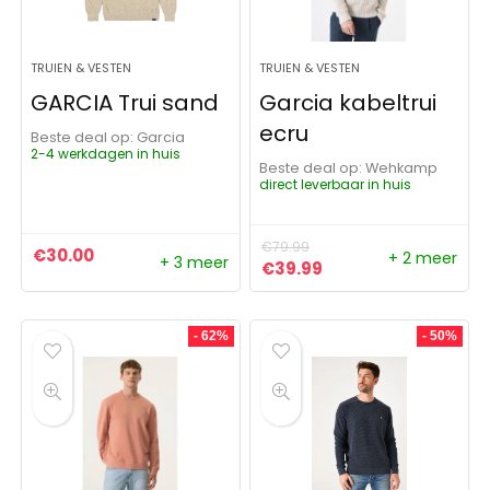
TRUIEN & VESTEN
TRUIEN & VESTEN
GARCIA Trui sand
Garcia kabeltrui
ecru
Beste deal op:
Garcia
2-4 werkdagen in huis
Beste deal op:
Wehkamp
direct leverbaar in huis
€
79.99
€
30.00
+ 2 meer
+ 3 meer
Oorspronkelijke prijs was:
Huidige prijs is: €3
€
39.99
- 62%
- 50%