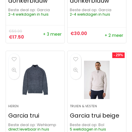
donkerblauw
donkerblauw
Beste deal op:
Garcia
Beste deal op:
Garcia
2-4 werkdagen in huis
2-4 werkdagen in huis
€
59.99
€
30.00
+ 3 meer
+ 2 meer
Oorspronkelijke prijs was: €59.99.
Huidige prijs is: €17.50.
€
17.50
- 29%
HEREN
TRUIEN & VESTEN
Garcia trui
Garcia trui beige
Beste deal op:
Wehkamp
Beste deal op:
Bol
direct leverbaar in huis
5 werkdagen in huis