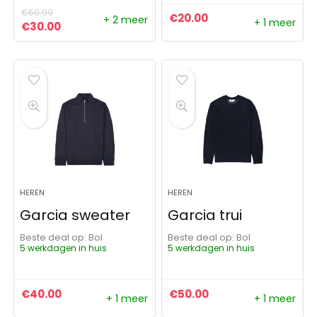
€
59.99
€
20.00
+ 2 meer
+ 1 meer
Oorspronkelijke prijs was: €59.99.
Huidige prijs is: €30.00.
€
30.00
HEREN
HEREN
Garcia sweater
Garcia trui
Beste deal op:
Bol
Beste deal op:
Bol
5 werkdagen in huis
5 werkdagen in huis
€
40.00
€
50.00
+ 1 meer
+ 1 meer