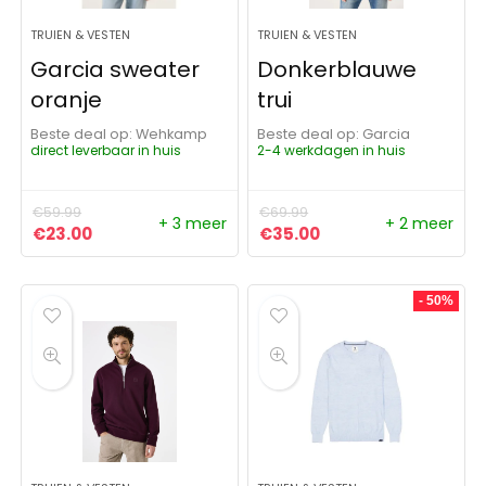
TRUIEN & VESTEN
TRUIEN & VESTEN
Garcia sweater
Donkerblauwe
oranje
trui
Beste deal op:
Wehkamp
Beste deal op:
Garcia
direct leverbaar in huis
2-4 werkdagen in huis
€
59.99
€
69.99
+ 3 meer
+ 2 meer
Oorspronkelijke prijs was: €59.99.
Huidige prijs is: €23.00.
Oorspronkelijke prijs was:
Huidige prijs is: €3
€
23.00
€
35.00
- 50%