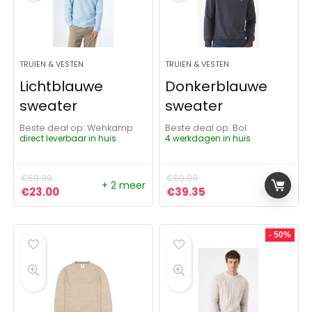
TRUIEN & VESTEN
TRUIEN & VESTEN
Lichtblauwe
Donkerblauwe
sweater
sweater
Beste deal op:
Wehkamp
Beste deal op:
Bol
direct leverbaar in huis
4 werkdagen in huis
€
59.99
€
59.99
+ 2 meer
Oorspronkelijke prijs was: €59.99.
Huidige prijs is: €23.00.
Oorspronkelijke prijs was:
Huidige prijs is: €3
€
23.00
€
39.35
- 50%