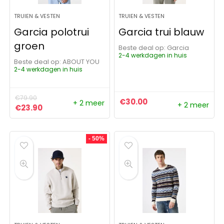
TRUIEN & VESTEN
TRUIEN & VESTEN
Garcia polotrui
Garcia trui blauw
groen
Beste deal op:
Garcia
2-4 werkdagen in huis
Beste deal op:
ABOUT YOU
2-4 werkdagen in huis
€
79.90
€
30.00
+ 2 meer
+ 2 meer
Oorspronkelijke prijs was: €79.90.
Huidige prijs is: €23.90.
€
23.90
- 50%