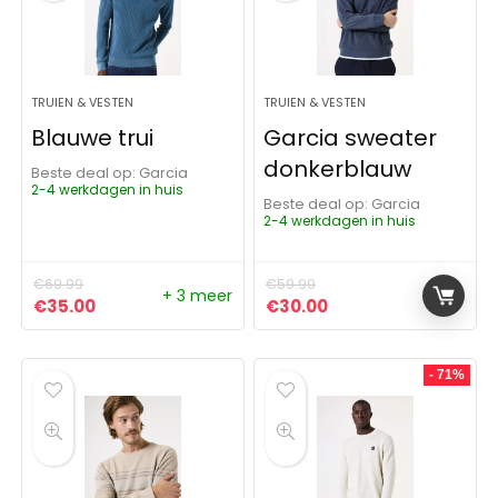
TRUIEN & VESTEN
TRUIEN & VESTEN
Blauwe trui
Garcia sweater
donkerblauw
Beste deal op:
Garcia
2-4 werkdagen in huis
Beste deal op:
Garcia
2-4 werkdagen in huis
€
69.99
€
59.99
+ 3 meer
Oorspronkelijke prijs was: €69.99.
Huidige prijs is: €35.00.
Oorspronkelijke prijs was:
Huidige prijs is: €3
€
35.00
€
30.00
- 71%