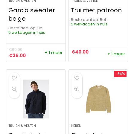
TRUIEN & VESTEN
TRUIEN & VESTEN
Garcia sweater
Trui met patroon
beige
Beste deal op:
Bol
5 werkdagen in huis
Beste deal op:
Bol
5 werkdagen in huis
€
69.99
€
40.00
+ 1 meer
+ 1 meer
Oorspronkelijke prijs was: €69.99.
Huidige prijs is: €35.00.
€
35.00
- 64%
TRUIEN & VESTEN
HEREN