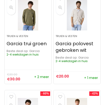
TRUIEN & VESTEN
TRUIEN & VESTEN
Garcia trui groen
Garcia polovest
gebroken wit
Beste deal op:
Garcia
2-4 werkdagen in huis
Beste deal op:
Garcia
2-4 werkdagen in huis
€
30.00
€
20.00
+ 2 meer
+ 1 meer
Oorspronkelijke prijs was: €30.00.
Huidige prijs is: €30.00.
€
30.00
- 60%
- 43%