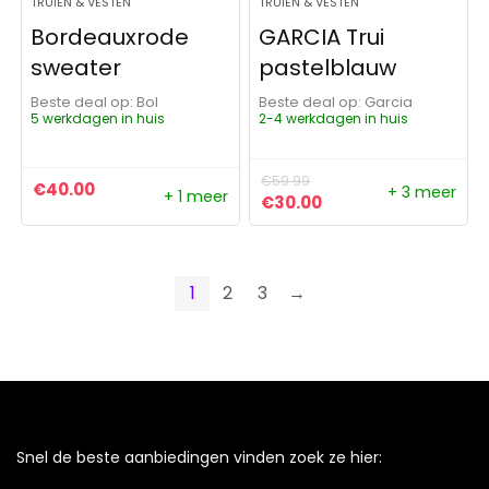
TRUIEN & VESTEN
TRUIEN & VESTEN
Bordeauxrode
GARCIA Trui
sweater
pastelblauw
Beste deal op:
Bol
Beste deal op:
Garcia
5 werkdagen in huis
2-4 werkdagen in huis
€
59.99
€
40.00
+ 3 meer
+ 1 meer
Oorspronkelijke prijs was:
Huidige prijs is: €3
€
30.00
1
2
3
→
Snel de beste aanbiedingen vinden zoek ze hier: