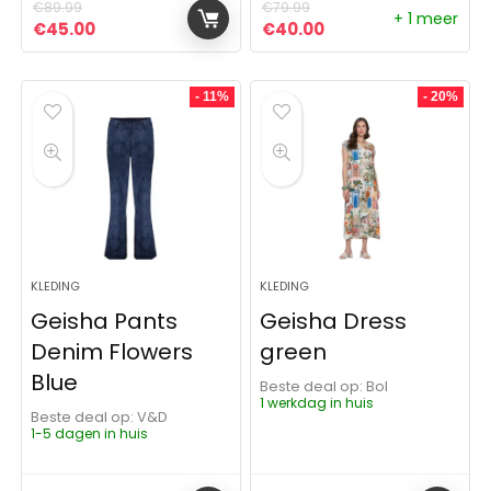
€
89.99
€
79.99
+ 1 meer
Oorspronkelijke prijs was: €89.99.
Huidige prijs is: €45.00.
Oorspronkelijke prijs was:
Huidige prijs is: €4
€
45.00
€
40.00
- 11%
- 20%
KLEDING
KLEDING
Geisha Pants
Geisha Dress
Denim Flowers
green
Blue
Beste deal op:
Bol
1 werkdag in huis
Beste deal op:
V&D
1-5 dagen in huis