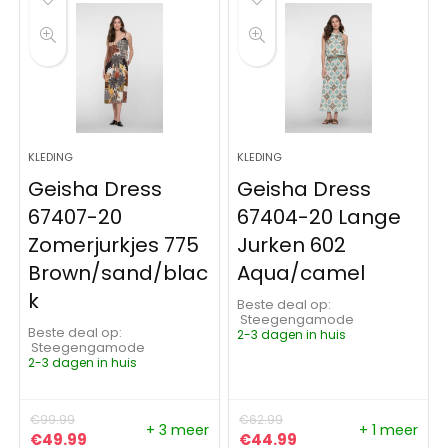
KLEDING
KLEDING
Geisha Dress
Geisha Dress
67407-20
67404-20 Lange
Zomerjurkjes 775
Jurken 602
Brown/sand/blac
Aqua/camel
k
Beste deal op:
Steegengamode
Beste deal op:
2-3 dagen in huis
Steegengamode
2-3 dagen in huis
€
99.99
€
62.99
+ 3 meer
+ 1 meer
Oorspronkelijke prijs was: €99.99.
Huidige prijs is: €49.99.
Oorspronkelijke prijs was:
Huidige prijs is: €4
€
49.99
€
44.99