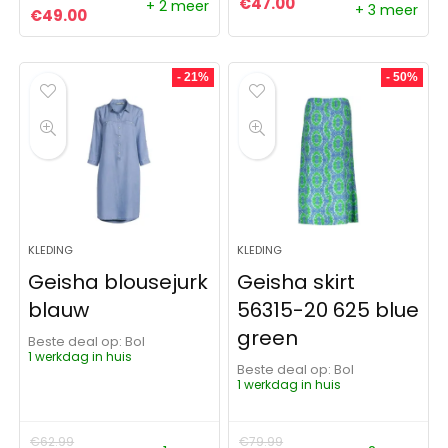
€
47.00
+ 2 meer
+ 3 meer
Oorspronkelijke prijs was: €99.99.
Huidige prijs is: €49.00.
€
49.00
- 21%
- 50%
KLEDING
KLEDING
Geisha blousejurk
Geisha skirt
blauw
56315-20 625 blue
green
Beste deal op:
Bol
1 werkdag in huis
Beste deal op:
Bol
1 werkdag in huis
€
62.99
€
79.99