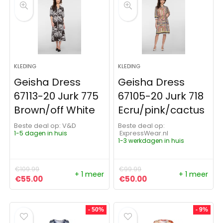
KLEDING
KLEDING
Geisha Dress
Geisha Dress
67113-20 Jurk 775
67105-20 Jurk 718
Brown/off White
Ecru/pink/cactus
Beste deal op:
V&D
Beste deal op:
1-5 dagen in huis
ExpressWear.nl
1-3 werkdagen in huis
€
109.99
€
99.99
+ 1 meer
+ 1 meer
Oorspronkelijke prijs was: €109.99.
Huidige prijs is: €55.00.
Oorspronkelijke prijs was:
Huidige prijs is: €5
€
55.00
€
50.00
- 50%
- 9%