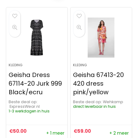
KLEDING
KLEDING
Geisha Dress
Geisha 67413-20
67114-20 Jurk 999
420 dress
Black/ecru
pink/yellow
Beste deal op:
Beste deal op:
Wehkamp
ExpressWear.nl
direct leverbaar in huis
1-3 werkdagen in huis
€
50.00
€
59.00
+ 1 meer
+ 2 meer