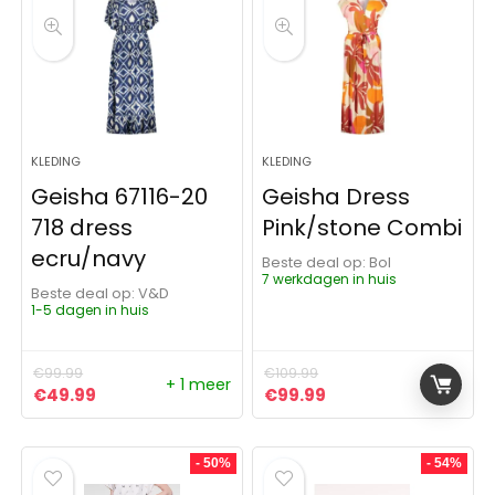
KLEDING
KLEDING
Geisha 67116-20
Geisha Dress
718 dress
Pink/stone Combi
ecru/navy
Beste deal op:
Bol
7 werkdagen in huis
Beste deal op:
V&D
1-5 dagen in huis
€
99.99
€
109.99
+ 1 meer
Oorspronkelijke prijs was: €99.99.
Huidige prijs is: €49.99.
Oorspronkelijke prijs was:
Huidige prijs is: €9
€
49.99
€
99.99
- 50%
- 54%