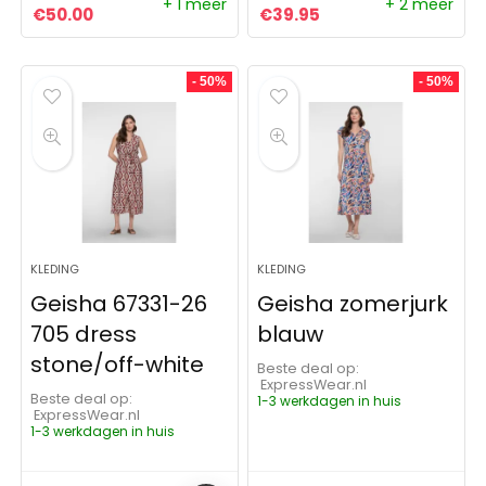
+ 1 meer
+ 2 meer
Oorspronkelijke prijs was: €62.99.
Huidige prijs is: €50.00.
Oorspronkelijke prijs was:
Huidige prijs is: €3
€
50.00
€
39.95
- 50%
- 50%
KLEDING
KLEDING
Geisha 67331-26
Geisha zomerjurk
705 dress
blauw
stone/off-white
Beste deal op:
ExpressWear.nl
Beste deal op:
1-3 werkdagen in huis
ExpressWear.nl
1-3 werkdagen in huis