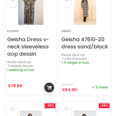
KLEDING
DAMES
Geisha Dress v-
Geisha 47610-20
neck sleeveless
dress sand/black
aop dessin
Beste deal op:
To Be Dressed
Beste deal op:
1-5 dagen in huis
Castelijn Mode
1 werkdag in huis
€
89.99
€
79.99
+ 3 meer
Oorspronkelijke prijs was:
Huidige prijs is: €5
€
54.00
- 50%
- 50%