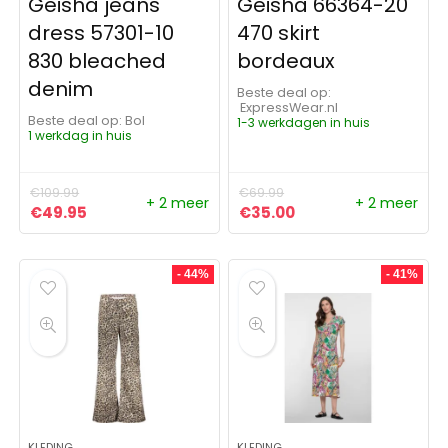
Geisha jeans
Geisha 66364-20
dress 57301-10
470 skirt
830 bleached
bordeaux
denim
Beste deal op:
ExpressWear.nl
Beste deal op:
Bol
1-3 werkdagen in huis
1 werkdag in huis
€
109.99
€
69.99
+ 2 meer
+ 2 meer
Oorspronkelijke prijs was: €109.99.
Huidige prijs is: €49.95.
Oorspronkelijke prijs was:
Huidige prijs is: €3
€
49.95
€
35.00
- 44%
- 41%
KLEDING
KLEDING