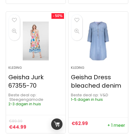
- 50%
KLEDING
KLEDING
Geisha Jurk
Geisha Dress
67355-70
bleached denim
Beste deal op:
Beste deal op:
V&D
Steegengamode
1-5 dagen in huis
2-3 dagen in huis
€
89.99
€
62.99
+ 1 meer
Oorspronkelijke prijs was: €89.99.
Huidige prijs is: €44.99.
€
44.99