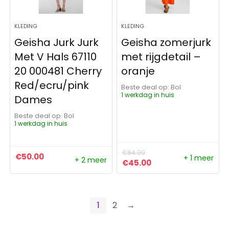
KLEDING
KLEDING
Geisha Jurk Jurk
Geisha zomerjurk
Met V Hals 67110
met rijgdetail –
20 000481 Cherry
oranje
Red/ecru/pink
Beste deal op:
Bol
1 werkdag in huis
Dames
Beste deal op:
Bol
1 werkdag in huis
€
84.99
€
50.00
+ 1 meer
+ 2 meer
Oorspronkelijke prijs was:
Huidige prijs is: €4
€
45.00
1
2
→