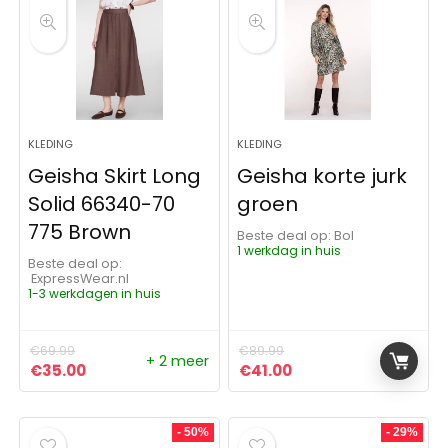
KLEDING
KLEDING
Geisha Skirt Long
Geisha korte jurk
Solid 66340-70
groen
775 Brown
Beste deal op:
Bol
1 werkdag in huis
Beste deal op:
ExpressWear.nl
1-3 werkdagen in huis
€
69.99
€
89.99
+ 2 meer
Oorspronkelijke prijs was: €69.99.
Huidige prijs is: €35.00.
Oorspronkelijke prijs was:
Huidige prijs is: €41
€
35.00
€
41.00
- 50%
- 29%