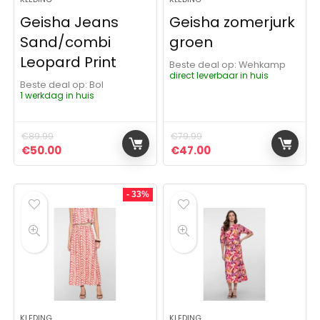
Geisha Jeans
Geisha zomerjurk
Sand/combi
groen
Leopard Print
Beste deal op:
Wehkamp
direct leverbaar in huis
Beste deal op:
Bol
1 werkdag in huis
€
89.99
€
79.99
Oorspronkelijke prijs was: €89.99.
Huidige prijs is: €50.00.
Oorspronkelijke prijs was:
Huidige prijs is: €4
€
50.00
€
47.00
- 33%
KLEDING
KLEDING