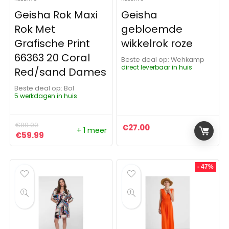
Geisha Rok Maxi
Geisha
Rok Met
gebloemde
Grafische Print
wikkelrok roze
66363 20 Coral
Beste deal op:
Wehkamp
direct leverbaar in huis
Red/sand Dames
Beste deal op:
Bol
5 werkdagen in huis
€
89.99
€
27.00
+ 1 meer
Oorspronkelijke prijs was: €89.99.
Huidige prijs is: €59.99.
€
59.99
- 47%