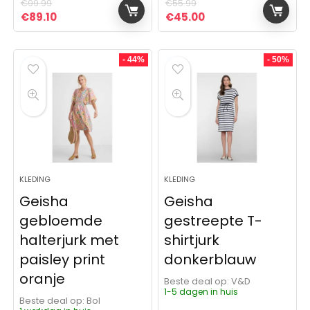
€
99.99
€
55.99
Oorspronkelijke prijs was: €99.99.
Huidige prijs is: €89.10.
Oorspronkelijke prijs was:
Huidige prijs is: €4
€
89.10
€
45.00
- 44%
- 50%
KLEDING
KLEDING
Geisha
Geisha
gebloemde
gestreepte T-
halterjurk met
shirtjurk
paisley print
donkerblauw
oranje
Beste deal op:
V&D
1-5 dagen in huis
Beste deal op:
Bol