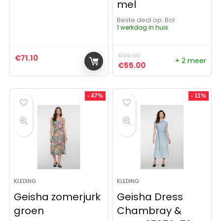
mel
Beste deal op:
Bol
1 werkdag in huis
€
99.99
€
71.10
+ 2 meer
Oorspronkelijke prijs was:
Huidige prijs is: €5
€
55.00
- 47%
- 11%
KLEDING
KLEDING
Geisha zomerjurk
Geisha Dress
groen
Chambray &