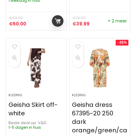
1 werkdag in huis
€
89.99
€
79.99
+ 2 meer
Oorspronkelijke prijs was: €89.99.
Huidige prijs is: €50.00.
Oorspronkelijke prijs was:
Huidige prijs is: €3
€
50.00
€
39.99
- 45%
KLEDING
KLEDING
Geisha Skirt off-
Geisha dress
white
67395-20 250
dark
Beste deal op:
V&D
1-5 dagen in huis
orange/green/ca