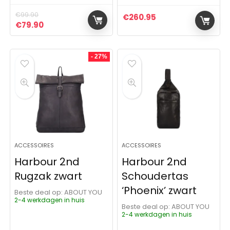
€
99.90
€
260.95
Oorspronkelijke prijs was: €99.90.
Huidige prijs is: €79.90.
€
79.90
- 27%
ACCESSOIRES
ACCESSOIRES
Harbour 2nd
Harbour 2nd
Rugzak zwart
Schoudertas
‘Phoenix’ zwart
Beste deal op:
ABOUT YOU
2-4 werkdagen in huis
Beste deal op:
ABOUT YOU
2-4 werkdagen in huis