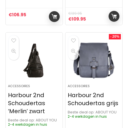
€
139.95
€
106.95
Oorspronkelijke prijs was:
Huidige prijs is: €1
€
109.95
- 20%
ACCESSOIRES
ACCESSOIRES
Harbour 2nd
Harbour 2nd
Schoudertas
Schoudertas grijs
‘Merlin’ zwart
Beste deal op:
ABOUT YOU
2-4 werkdagen in huis
Beste deal op:
ABOUT YOU
2-4 werkdagen in huis