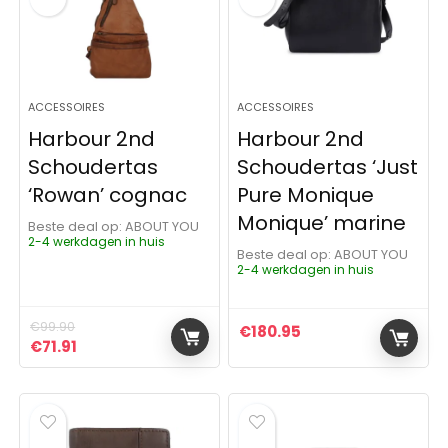
ACCESSOIRES
ACCESSOIRES
Harbour 2nd
Harbour 2nd
Schoudertas
Schoudertas ‘Just
‘Rowan’ cognac
Pure Monique
Monique’ marine
Beste deal op:
ABOUT YOU
2-4 werkdagen in huis
Beste deal op:
ABOUT YOU
2-4 werkdagen in huis
€
99.90
€
180.95
Oorspronkelijke prijs was: €99.90.
Huidige prijs is: €71.91.
€
71.91