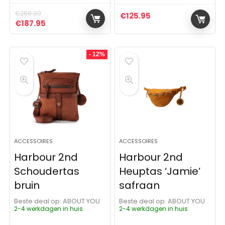
€
259.00
€
125.95
Oorspronkelijke prijs was: €259.00.
Huidige prijs is: €187.95.
€
187.95
- 12%
ACCESSOIRES
ACCESSOIRES
Harbour 2nd
Harbour 2nd
Schoudertas
Heuptas ‘Jamie’
bruin
safraan
Beste deal op:
ABOUT YOU
Beste deal op:
ABOUT YOU
2-4 werkdagen in huis
2-4 werkdagen in huis