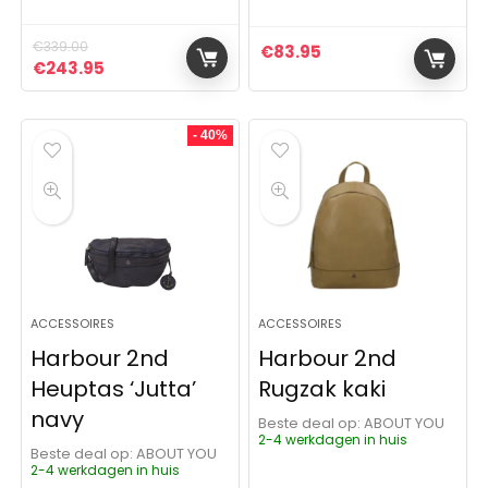
€
339.00
€
83.95
Oorspronkelijke prijs was: €339.00.
Huidige prijs is: €243.95.
€
243.95
- 40%
ACCESSOIRES
ACCESSOIRES
Harbour 2nd
Harbour 2nd
Heuptas ‘Jutta’
Rugzak kaki
navy
Beste deal op:
ABOUT YOU
2-4 werkdagen in huis
Beste deal op:
ABOUT YOU
2-4 werkdagen in huis