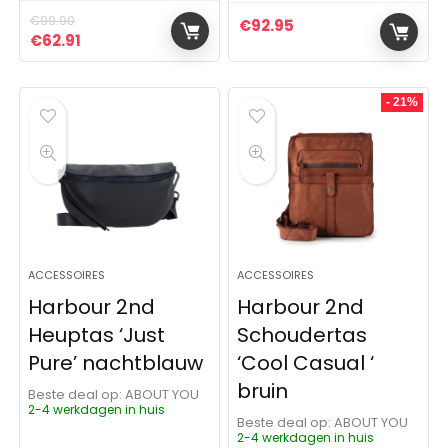
€
99.90
€
92.95
Oorspronkelijke prijs was: €99.90.
Huidige prijs is: €62.91.
€
62.91
- 21%
ACCESSOIRES
ACCESSOIRES
Harbour 2nd
Harbour 2nd
Heuptas ‘Just
Schoudertas
Pure’ nachtblauw
‘Cool Casual ‘
bruin
Beste deal op:
ABOUT YOU
2-4 werkdagen in huis
Beste deal op:
ABOUT YOU
2-4 werkdagen in huis