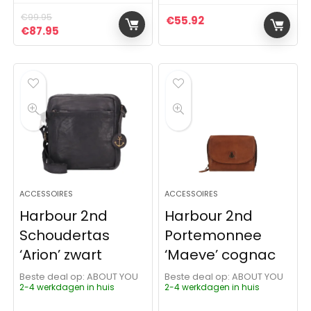
€
99.95
€
55.92
Oorspronkelijke prijs was: €99.95.
Huidige prijs is: €87.95.
€
87.95
ACCESSOIRES
ACCESSOIRES
Harbour 2nd
Harbour 2nd
Schoudertas
Portemonnee
‘Arion’ zwart
‘Maeve’ cognac
Beste deal op:
ABOUT YOU
Beste deal op:
ABOUT YOU
2-4 werkdagen in huis
2-4 werkdagen in huis