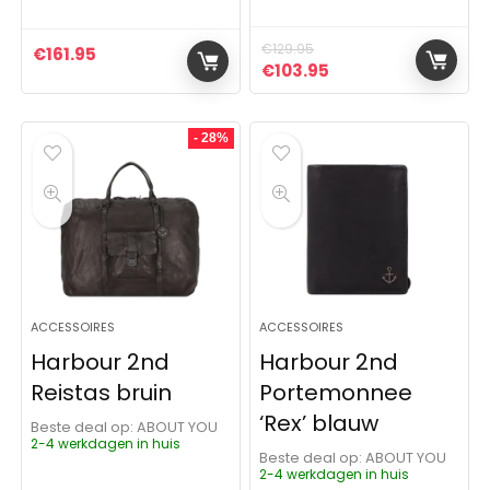
€
129.95
€
161.95
Oorspronkelijke prijs was:
Huidige prijs is: €1
€
103.95
- 28%
ACCESSOIRES
ACCESSOIRES
Harbour 2nd
Harbour 2nd
Reistas bruin
Portemonnee
‘Rex’ blauw
Beste deal op:
ABOUT YOU
2-4 werkdagen in huis
Beste deal op:
ABOUT YOU
2-4 werkdagen in huis