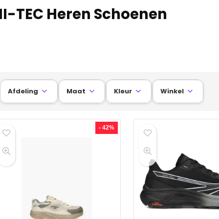
HI-TEC Heren Schoenen
Afdeling
Maat
Kleur
Winkel




- 42%