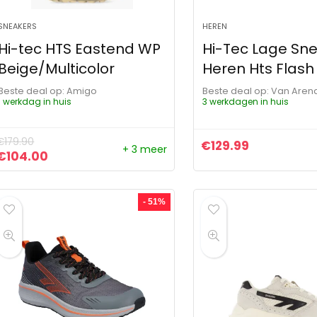
SNEAKERS
HEREN
Hi-tec HTS Eastend WP
Hi-Tec Lage Sn
Beige/Multicolor
Heren Hts Flash 
Beste deal op:
Amigo
Beste deal op:
Van Aren
1 werkdag in huis
3 werkdagen in huis
€
179.90
€
129.99
+ 3 meer
Oorspronkelijke prijs was: €179.90.
Huidige prijs is: €104.00.
€
104.00
- 51%