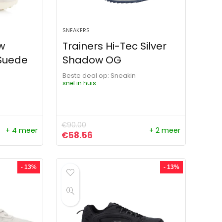
SNEAKERS
w
Trainers Hi-Tec Silver
 Suede
Shadow OG
Beste deal op:
Sneakin
snel in huis
€
90.00
+ 4 meer
+ 2 meer
ijs was: €164.99.
s is: €114.99.
Oorspronkelijke prijs was: €90.00.
Huidige prijs is: €58.56.
€
58.56
- 13%
- 13%