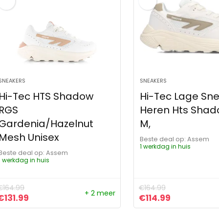
SNEAKERS
SNEAKERS
Hi-Tec HTS Shadow
Hi-Tec Lage Sn
RGS
Heren Hts Shad
Gardenia/Hazelnut
M,
Mesh Unisex
Beste deal op:
Assem
1 werkdag in huis
Beste deal op:
Assem
1 werkdag in huis
€
164.99
€
164.99
+ 2 meer
Oorspronkelijke prijs was: €164.99.
Huidige prijs is: €131.99.
Oorspronkelijke pr
Huidige prij
€
131.99
€
114.99