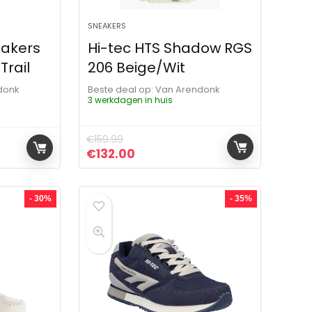
SNEAKERS
eakers
Hi-tec HTS Shadow RGS
Trail
206 Beige/Wit
donk
Beste deal op:
Van Arendonk
3 werkdagen in huis
€
159.99
Oorspronkelijke prijs was: €159.99.
Huidige prijs is: €132.00.
€
132.00
- 30%
- 35%