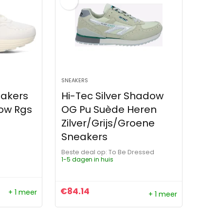
SNEAKERS
eakers
Hi-Tec Silver Shadow
ow Rgs
OG Pu Suède Heren
Zilver/Grijs/Groene
Sneakers
Beste deal op:
To Be Dressed
1-5 dagen in huis
€
84.14
+ 1 meer
+ 1 meer
ijs was: €164.99.
s is: €114.99.