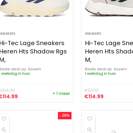
SNEAKERS
SNEAKERS
Hi-Tec Lage Sneakers
Hi-Tec Lage Sn
Heren Hts Shadow Rgs
Heren Hts Shad
M,
M,
Beste deal op:
Assem
Beste deal op:
Assem
1 werkdag in huis
1 werkdag in huis
€
164.99
€
131.99
+ 1 meer
Oorspronkelijke prijs was: €164.99.
Huidige prijs is: €114.99.
Oorspronkelijke pri
Huidige prij
€
114.99
€
114.99
- 20%