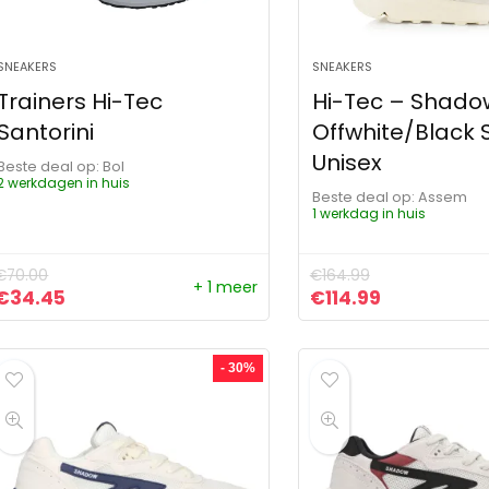
SNEAKERS
SNEAKERS
Trainers Hi-Tec
Hi-Tec – Shado
Santorini
Offwhite/Black
Unisex
Beste deal op:
Bol
2 werkdagen in huis
Beste deal op:
Assem
1 werkdag in huis
€
70.00
€
164.99
+ 1 meer
Oorspronkelijke prijs was: €70.00.
Huidige prijs is: €34.45.
Oorspronkelijke pr
Huidige prij
€
34.45
€
114.99
- 30%