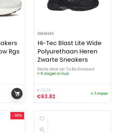
SNEAKERS
eakers
Hi-Tec Blast Lite Wide
ow Rgs
Polyurethaan Heren
Zwarte Sneakers
Beste deal op:
To Be Dressed
1-5 dagen in huis
€
73.00
+ 1 meer
js was: €131.99.
s is: €114.99.
Oorspronkelijke prijs was: €73.00.
Huidige prijs is: €63.82.
€
63.82
- 30%