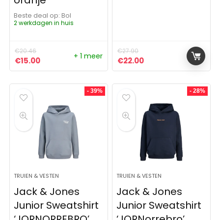
oranje
Beste deal op:
Bol
2 werkdagen in huis
€
20.46
€
27.90
+ 1 meer
Oorspronkelijke prijs was: €20.46.
Huidige prijs is: €15.00.
Oorspronkelijke prijs was:
Huidige prijs is: €22
€
15.00
€
22.00
- 39%
- 28%
TRUIEN & VESTEN
TRUIEN & VESTEN
Jack & Jones
Jack & Jones
Junior Sweatshirt
Junior Sweatshirt
‘JORNORREBRO’
‘JORNorrebro’