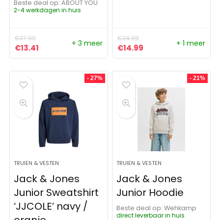
Beste deal op:
ABOUT YOU
2-4 werkdagen in huis
€
37.90
€
24.99
+ 3 meer
+ 1 meer
Oorspronkelijke prijs was: €37.90.
Huidige prijs is: €13.41.
Oorspronkelijke prijs was:
Huidige prijs is: €14
€
13.41
€
14.99
- 27%
- 21%
TRUIEN & VESTEN
TRUIEN & VESTEN
Jack & Jones
Jack & Jones
Junior Sweatshirt
Junior Hoodie
‘JJCOLE’ navy /
Beste deal op:
Wehkamp
direct leverbaar in huis