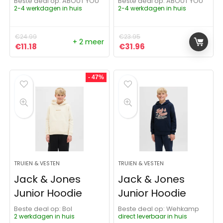
Beste deal op:
ABOUT YOU
Beste deal op:
ABOUT YOU
2-4 werkdagen in huis
2-4 werkdagen in huis
€
24.99
€
23.95
+ 2 meer
Oorspronkelijke prijs was: €24.99.
Huidige prijs is: €11.18.
Oorspronkelijke prijs was:
Huidige prijs is: €31
€
11.18
€
31.96
- 47%
TRUIEN & VESTEN
TRUIEN & VESTEN
Jack & Jones
Jack & Jones
Junior Hoodie
Junior Hoodie
Beste deal op:
Bol
Beste deal op:
Wehkamp
2 werkdagen in huis
direct leverbaar in huis