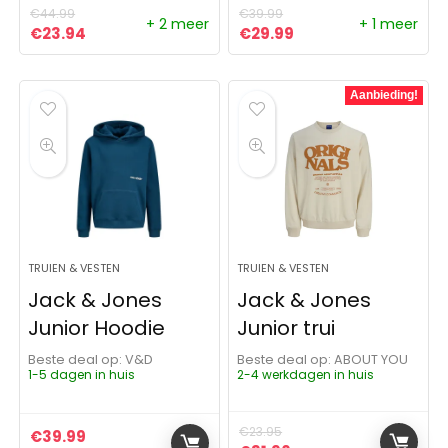
€
44.99
€
39.99
+ 2 meer
+ 1 meer
Oorspronkelijke prijs was: €44.99.
Huidige prijs is: €23.94.
Oorspronkelijke prijs was:
Huidige prijs is: €29
€
23.94
€
29.99
Aanbieding!
TRUIEN & VESTEN
TRUIEN & VESTEN
Jack & Jones
Jack & Jones
Junior Hoodie
Junior trui
Beste deal op:
V&D
Beste deal op:
ABOUT YOU
1-5 dagen in huis
2-4 werkdagen in huis
€
23.95
€
39.99