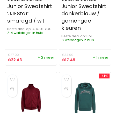
Junior Sweatshirt
Junior Sweatshirt
‘JJEStar’
donkerblauw /
smaragd / wit
gemengde
kleuren
Beste deal op:
ABOUT YOU
2-4 werkdagen in huis
Beste deal op:
Bol
12 werkdagen in huis
€
27.00
€
34.99
+ 2 meer
+ 1 meer
Oorspronkelijke prijs was: €27.00.
Huidige prijs is: €22.43.
Oorspronkelijke prijs was:
Huidige prijs is: €17
€
22.43
€
17.45
- 41%