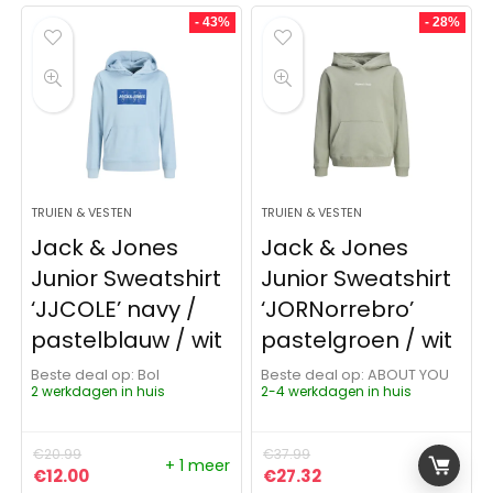
- 43%
- 28%
TRUIEN & VESTEN
TRUIEN & VESTEN
Jack & Jones
Jack & Jones
Junior Sweatshirt
Junior Sweatshirt
‘JJCOLE’ navy /
‘JORNorrebro’
pastelblauw / wit
pastelgroen / wit
Beste deal op:
Bol
Beste deal op:
ABOUT YOU
2 werkdagen in huis
2-4 werkdagen in huis
€
20.99
€
37.99
+ 1 meer
Oorspronkelijke prijs was: €20.99.
Huidige prijs is: €12.00.
Oorspronkelijke prijs was:
Huidige prijs is: €27
€
12.00
€
27.32