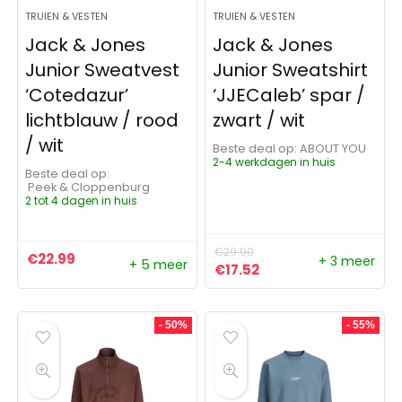
TRUIEN & VESTEN
TRUIEN & VESTEN
Jack & Jones
Jack & Jones
Junior Sweatvest
Junior Sweatshirt
‘Cotedazur’
‘JJECaleb’ spar /
lichtblauw / rood
zwart / wit
/ wit
Beste deal op:
ABOUT YOU
2-4 werkdagen in huis
Beste deal op:
Peek & Cloppenburg
2 tot 4 dagen in huis
€
29.90
€
22.99
+ 3 meer
+ 5 meer
Oorspronkelijke prijs was:
Huidige prijs is: €17.
€
17.52
- 50%
- 55%