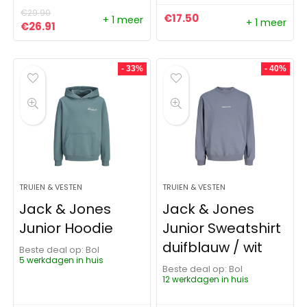
€
29.90
€
17.50
+ 1 meer
+ 1 meer
Oorspronkelijke prijs was: €29.90.
Huidige prijs is: €26.91.
€
26.91
- 33%
- 40%
TRUIEN & VESTEN
TRUIEN & VESTEN
Jack & Jones
Jack & Jones
Junior Hoodie
Junior Sweatshirt
duifblauw / wit
Beste deal op:
Bol
5 werkdagen in huis
Beste deal op:
Bol
12 werkdagen in huis