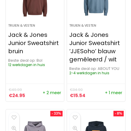
TRUIEN & VESTEN
TRUIEN & VESTEN
Jack & Jones
Jack & Jones
Junior Sweatshirt
Junior Sweatshirt
bruin
‘JJESoho’ blauw
gemêleerd / wit
Beste deal op:
Bol
12 werkdagen in huis
Beste deal op:
ABOUT YOU
2-4 werkdagen in huis
€
49.99
€
34.90
+ 2 meer
+ 1 meer
Oorspronkelijke prijs was: €49.99.
Huidige prijs is: €24.95.
Oorspronkelijke prijs was:
Huidige prijs is: €15
€
24.95
€
15.54
- 33%
- 8%