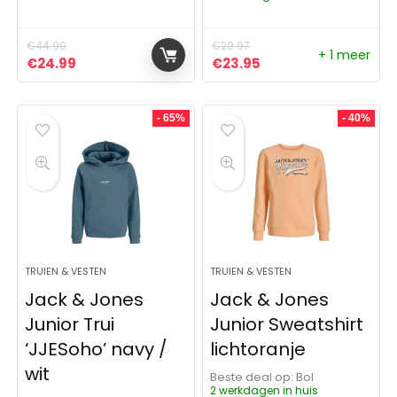
€
44.99
€
29.97
+ 1 meer
Oorspronkelijke prijs was: €44.99.
Huidige prijs is: €24.99.
Oorspronkelijke prijs was:
Huidige prijs is: €23
€
24.99
€
23.95
- 65%
- 40%
TRUIEN & VESTEN
TRUIEN & VESTEN
Jack & Jones
Jack & Jones
Junior Trui
Junior Sweatshirt
‘JJESoho’ navy /
lichtoranje
wit
Beste deal op:
Bol
2 werkdagen in huis