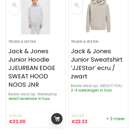
TRUIEN & VESTEN
TRUIEN & VESTEN
Jack & Jones
Jack & Jones
Junior Hoodie
Junior Sweatshirt
JJEURBAN EDGE
‘JJEStar’ ecru /
SWEAT HOOD
zwart
NOOS JNR
Beste deal op:
ABOUT YOU
2-4 werkdagen in huis
Beste deal op:
Wehkamp
direct leverbaar in huis
€
39.99
€
37.90
+ 3 meer
Oorspronkelijke prijs was: €39.99.
Huidige prijs is: €32.00.
Oorspronkelijke prijs was:
Huidige prijs is: €22
€
32.00
€
22.32