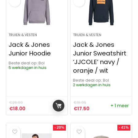
TRUIEN & VESTEN
TRUIEN & VESTEN
Jack & Jones
Jack & Jones
Junior Hoodie
Junior Sweatshirt
‘JJCOLE’ navy /
Beste deal op:
Bol
5 werkdagen in huis
oranje / wit
Beste deal op:
Bol
2 werkdagen in huis
€
26.99
€
18.95
+ 1 meer
Oorspronkelijke prijs was: €26.99.
Huidige prijs is: €18.00.
Oorspronkelijke prijs was:
Huidige prijs is: €17.
€
18.00
€
17.50
- 20%
- 41%