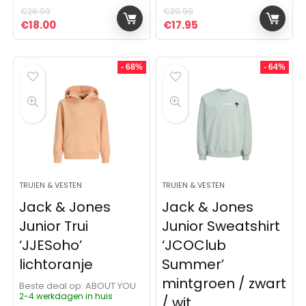
€
26.99
€
29.99
Oorspronkelijke prijs was: €26.99.
Huidige prijs is: €18.00.
Oorspronkelijke prijs was:
Huidige prijs is: €17.
€
18.00
€
17.95
- 68%
- 64%
TRUIEN & VESTEN
TRUIEN & VESTEN
Jack & Jones
Jack & Jones
Junior Trui
Junior Sweatshirt
‘JJESoho’
‘JCOClub
lichtoranje
Summer’
mintgroen / zwart
Beste deal op:
ABOUT YOU
2-4 werkdagen in huis
/ wit