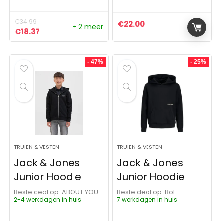
€
34.99
€
22.00
+ 2 meer
Oorspronkelijke prijs was: €34.99.
Huidige prijs is: €18.37.
€
18.37
- 47%
- 25%
TRUIEN & VESTEN
TRUIEN & VESTEN
Jack & Jones
Jack & Jones
Junior Hoodie
Junior Hoodie
Beste deal op:
ABOUT YOU
Beste deal op:
Bol
2-4 werkdagen in huis
7 werkdagen in huis