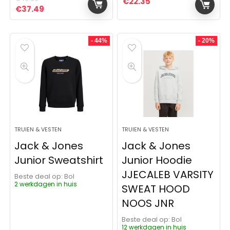
€
22.35
Oorspronkelijke prijs was: €49.99.
Huidige prijs is: €37.49.
€
37.49
- 44%
- 20%
TRUIEN & VESTEN
TRUIEN & VESTEN
Jack & Jones
Jack & Jones
Junior Sweatshirt
Junior Hoodie
JJECALEB VARSITY
Beste deal op:
Bol
2 werkdagen in huis
SWEAT HOOD
NOOS JNR
Beste deal op:
Bol
12 werkdagen in huis