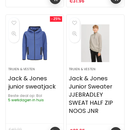
Oorspronkelijke prijs was:
Huidige prijs is: €31
€
31.96
- 25%
TRUIEN & VESTEN
TRUIEN & VESTEN
Jack & Jones
Jack & Jones
junior sweatjack
Junior Sweater
JJEBRADLEY
Beste deal op:
Bol
5 werkdagen in huis
SWEAT HALF ZIP
NOOS JNR
€
49.99