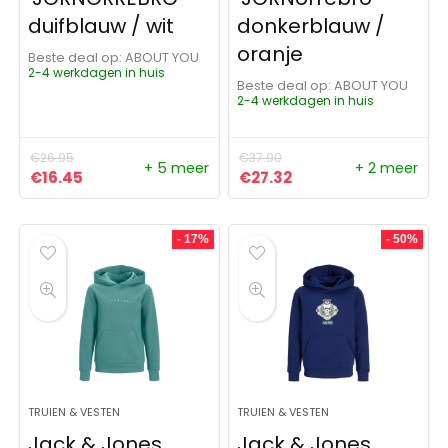
duifblauw / wit
donkerblauw /
oranje
Beste deal op:
ABOUT YOU
2-4 werkdagen in huis
Beste deal op:
ABOUT YOU
2-4 werkdagen in huis
€
26.95
€
37.90
+ 5 meer
+ 2 meer
Oorspronkelijke prijs was: €26.95.
Huidige prijs is: €16.45.
Oorspronkelijke prijs was:
Huidige prijs is: €27
€
16.45
€
27.32
- 17%
- 50%
TRUIEN & VESTEN
TRUIEN & VESTEN
Jack & Jones
Jack & Jones