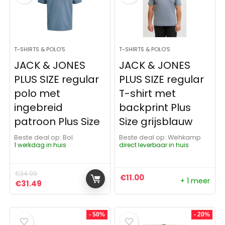
T-SHIRTS & POLO'S
T-SHIRTS & POLO'S
JACK & JONES
JACK & JONES
PLUS SIZE regular
PLUS SIZE regular
polo met
T-shirt met
ingebreid
backprint Plus
patroon Plus Size
Size grijsblauw
Beste deal op:
Bol
Beste deal op:
Wehkamp
1 werkdag in huis
direct leverbaar in huis
€
34.99
€
11.00
+ 1 meer
Oorspronkelijke prijs was: €34.99.
Huidige prijs is: €31.49.
€
31.49
- 50%
- 20%