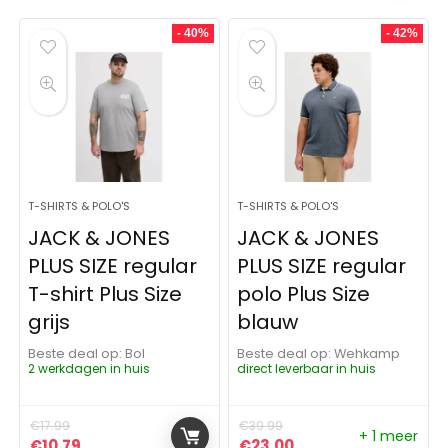
- 40%
- 42%
T-SHIRTS & POLO'S
T-SHIRTS & POLO'S
JACK & JONES
JACK & JONES
PLUS SIZE regular
PLUS SIZE regular
T-shirt Plus Size
polo Plus Size
grijs
blauw
Beste deal op:
Bol
Beste deal op:
Wehkamp
2 werkdagen in huis
direct leverbaar in huis
€
17.99
€
39.99
+ 1 meer
Oorspronkelijke prijs was: €17.99.
Huidige prijs is: €10.79.
Oorspronkelijke prijs was:
Huidige prijs is: €23
€
10.79
€
23.00