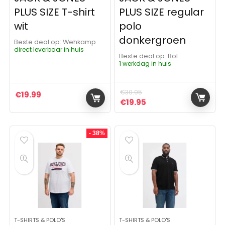
PLUS SIZE T-shirt
PLUS SIZE regular
wit
polo
donkergroen
Beste deal op:
Wehkamp
direct leverbaar in huis
Beste deal op:
Bol
1 werkdag in huis
€
30.95
€
19.99
Oorspronkelijke prijs was:
Huidige prijs is: €19
€
19.95
- 38%
T-SHIRTS & POLO'S
T-SHIRTS & POLO'S