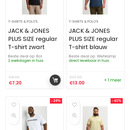
T-SHIRTS & POLO'S
T-SHIRTS & POLO'S
JACK & JONES
JACK & JONES
PLUS SIZE regular
PLUS SIZE regular
T-shirt zwart
T-shirt blauw
Beste deal op:
Bol
Beste deal op:
Wehkamp
2 werkdagen in huis
direct leverbaar in huis
€
8.00
€
27.99
+ 1 meer
Oorspronkelijke prijs was: €8.00.
Huidige prijs is: €7.20.
Oorspronkelijke prijs was:
Huidige prijs is: €13
€
7.20
€
13.00
- 24%
- 41%