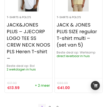
T-SHIRTS & POLO'S
T-SHIRTS & POLO'S
JACK&JONES
JACK & JONES
PLUS – JJECORP
PLUS SIZE regular
LOGO TEE SS
T-shirt multi –
CREW NECK NOOS
(set van 5)
PLS Heren T-shirt
Beste deal op:
Wehkamp
direct leverbaar in huis
–
Beste deal op:
Bol
2 werkdagen in huis
€
17.99
€
69.99
+ 2 meer
Oorspronkelijke prijs was: €17.99.
Huidige prijs is: €13.59.
Oorspronkelijke prijs was:
Huidige prijs is: €41
€
13.59
€
41.00