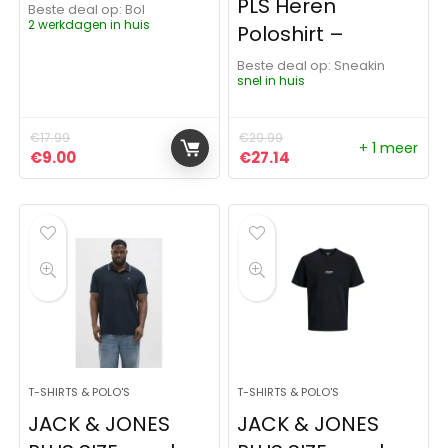
PLS Heren
Beste deal op:
Bol
2 werkdagen in huis
Poloshirt –
Beste deal op:
Sneakin
snel in huis
€
17.99
€
29.99
+ 1 meer
Oorspronkelijke prijs was: €17.99.
Huidige prijs is: €9.00.
Oorspronkelijke prijs was:
Huidige prijs is: €27.
€
9.00
€
27.14
T-SHIRTS & POLO'S
T-SHIRTS & POLO'S
JACK & JONES
JACK & JONES