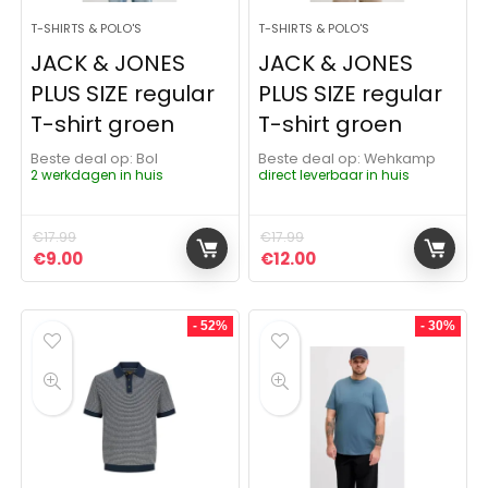
T-SHIRTS & POLO'S
T-SHIRTS & POLO'S
JACK & JONES
JACK & JONES
PLUS SIZE regular
PLUS SIZE regular
T-shirt groen
T-shirt groen
Beste deal op:
Bol
Beste deal op:
Wehkamp
2 werkdagen in huis
direct leverbaar in huis
€
17.99
€
17.99
Oorspronkelijke prijs was: €17.99.
Huidige prijs is: €9.00.
Oorspronkelijke prijs was:
Huidige prijs is: €12.
€
9.00
€
12.00
- 52%
- 30%