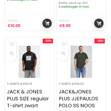
Beste deal op:
Bol
2 werkdagen in huis
€
19.99
€
17.99
Oorspronkelijke prijs was: €19.99.
Huidige prijs is: €10.00.
Oorspronkelijke prijs was:
Huidige prijs is: €9.0
€
10.00
€
9.00
- 50%
- 10%
T-SHIRTS & POLO'S
T-SHIRTS & POLO'S
JACK & JONES
JACK&JONES
PLUS SIZE regular
PLUS JJEPAULOS
T-shirt zwart
POLO SS NOOS