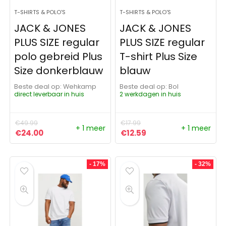
T-SHIRTS & POLO'S
T-SHIRTS & POLO'S
JACK & JONES
JACK & JONES
PLUS SIZE regular
PLUS SIZE regular
polo gebreid Plus
T-shirt Plus Size
Size donkerblauw
blauw
Beste deal op:
Wehkamp
Beste deal op:
Bol
direct leverbaar in huis
2 werkdagen in huis
€
49.99
€
17.99
+ 1 meer
+ 1 meer
Oorspronkelijke prijs was: €49.99.
Huidige prijs is: €24.00.
Oorspronkelijke prijs was:
Huidige prijs is: €12.
€
24.00
€
12.59
- 17%
- 32%