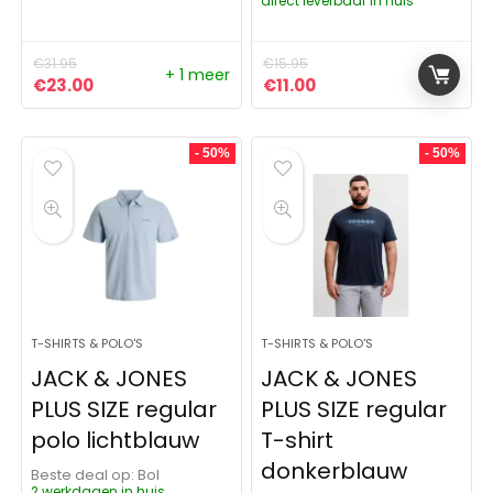
direct leverbaar in huis
€
31.95
€
15.95
+ 1 meer
Oorspronkelijke prijs was: €31.95.
Huidige prijs is: €23.00.
Oorspronkelijke prijs was:
Huidige prijs is: €11.
€
23.00
€
11.00
- 50%
- 50%
T-SHIRTS & POLO'S
T-SHIRTS & POLO'S
JACK & JONES
JACK & JONES
PLUS SIZE regular
PLUS SIZE regular
polo lichtblauw
T-shirt
donkerblauw
Beste deal op:
Bol
2 werkdagen in huis