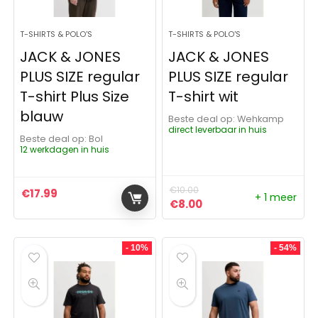
T-SHIRTS & POLO'S
T-SHIRTS & POLO'S
JACK & JONES
JACK & JONES
PLUS SIZE regular
PLUS SIZE regular
T-shirt Plus Size
T-shirt wit
blauw
Beste deal op:
Wehkamp
direct leverbaar in huis
Beste deal op:
Bol
12 werkdagen in huis
€
10.00
€
17.99
+ 1 meer
Oorspronkelijke prijs was:
Huidige prijs is: €8.0
€
8.00
- 10%
- 54%