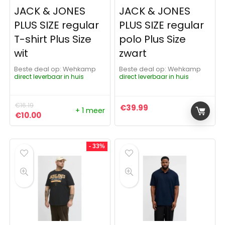
JACK & JONES
JACK & JONES
PLUS SIZE regular
PLUS SIZE regular
T-shirt Plus Size
polo Plus Size
wit
zwart
Beste deal op:
Wehkamp
Beste deal op:
Wehkamp
direct leverbaar in huis
direct leverbaar in huis
€
16.19
€
39.99
+ 1 meer
Oorspronkelijke prijs was: €16.19.
Huidige prijs is: €10.00.
€
10.00
- 33%