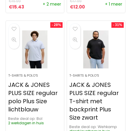
€
19.99
€
17.99
+ 2 meer
+ 1 meer
Oorspronkelijke prijs was: €19.99.
Huidige prijs is: €15.43.
Oorspronkelijke prijs was:
Huidige prijs is: €12.
€
15.43
€
12.00
- 28%
- 31%
T-SHIRTS & POLO'S
T-SHIRTS & POLO'S
JACK & JONES
JACK & JONES
PLUS SIZE regular
PLUS SIZE regular
polo Plus Size
T-shirt met
lichtblauw
backprint Plus
Size zwart
Beste deal op:
Bol
2 werkdagen in huis
Beste deal op:
Wehkamp