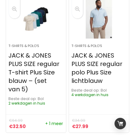
T-SHIRTS & POLO'S
T-SHIRTS & POLO'S
JACK & JONES
JACK & JONES
PLUS SIZE regular
PLUS SIZE regular
T-shirt Plus Size
polo Plus Size
blauw – (set
lichtblauw
van 5)
Beste deal op:
Bol
4 werkdagen in huis
Beste deal op:
Bol
2 werkdagen in huis
€
64.99
€
34.99
+ 1 meer
Oorspronkelijke prijs was: €64.99.
Huidige prijs is: €32.50.
Oorspronkelijke prijs was:
Huidige prijs is: €27
€
32.50
€
27.99