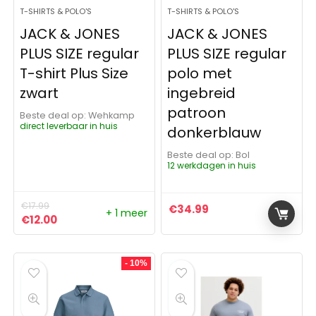
T-SHIRTS & POLO'S
T-SHIRTS & POLO'S
JACK & JONES
JACK & JONES
PLUS SIZE regular
PLUS SIZE regular
T-shirt Plus Size
polo met
zwart
ingebreid
patroon
Beste deal op:
Wehkamp
direct leverbaar in huis
donkerblauw
Beste deal op:
Bol
12 werkdagen in huis
€
17.99
€
34.99
+ 1 meer
Oorspronkelijke prijs was: €17.99.
Huidige prijs is: €12.00.
€
12.00
- 10%