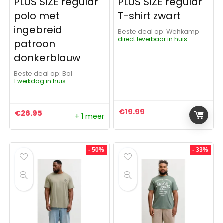
PLUS SIZE regular
PLUS SIZE regular
polo met
T-shirt zwart
ingebreid
Beste deal op:
Wehkamp
direct leverbaar in huis
patroon
donkerblauw
Beste deal op:
Bol
1 werkdag in huis
€
19.99
€
26.95
+ 1 meer
- 50%
- 33%