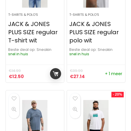
T-SHIRTS & POLO'S
T-SHIRTS & POLO'S
JACK & JONES
JACK & JONES
PLUS SIZE regular
PLUS SIZE regular
T-shirt wit
polo wit
Beste deal op:
Sneakin
Beste deal op:
Sneakin
snel in huis
snel in huis
€
14.99
€
39.99
+ 1 meer
Oorspronkelijke prijs was: €14.99.
Huidige prijs is: €12.50.
Oorspronkelijke prijs was:
Huidige prijs is: €27.
€
12.50
€
27.14
- 20%