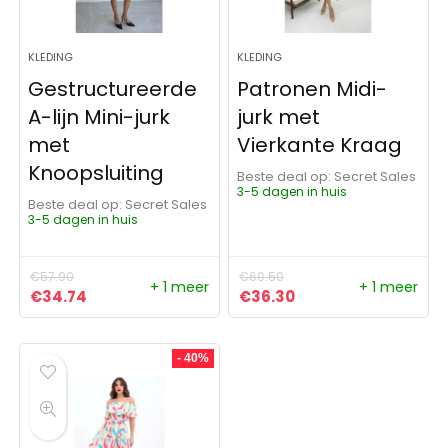
KLEDING
KLEDING
Gestructureerde
Patronen Midi-
A-lijn Mini-jurk
jurk met
met
Vierkante Kraag
Knoopsluiting
Beste deal op:
Secret Sales
3-5 dagen in huis
Beste deal op:
Secret Sales
3-5 dagen in huis
€
57.90
€
60.50
+ 1 meer
+ 1 meer
Oorspronkelijke prijs was: €57.90.
Huidige prijs is: €34.74.
Oorspronkelijke prijs was:
Huidige prijs is: €3
€
34.74
€
36.30
- 40%