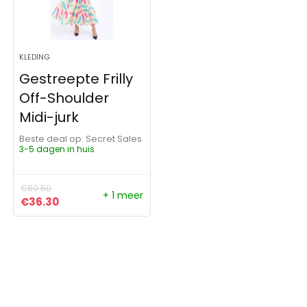
KLEDING
Gestreepte Frilly
Off-Shoulder
Midi-jurk
Beste deal op:
Secret Sales
3-5 dagen in huis
€
60.50
+ 1 meer
Oorspronkelijke prijs was: €60.50.
Huidige prijs is: €36.30.
€
36.30