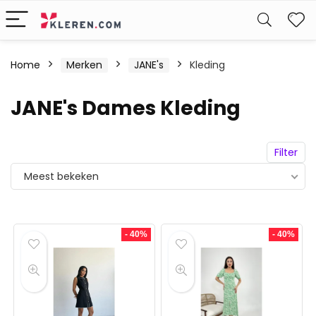
W
Home
Merken
JANE's
Kleding
JANE's Dames Kleding
Filter
Meest bekeken
- 40%
- 40%