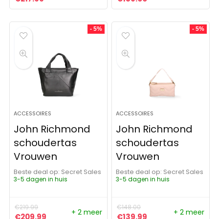
- 5%
- 5%
ACCESSOIRES
ACCESSOIRES
John Richmond
John Richmond
schoudertas
schoudertas
Vrouwen
Vrouwen
Beste deal op:
Secret Sales
Beste deal op:
Secret Sales
3-5 dagen in huis
3-5 dagen in huis
€
219.99
€
148.00
+ 2 meer
+ 2 meer
Oorspronkelijke prijs was: €219.99.
Huidige prijs is: €209.99.
Oorspronkelijke prijs was:
Huidige prijs is: €1
€
209.99
€
139.99