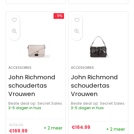
- 5%
ACCESSOIRES
ACCESSOIRES
John Richmond
John Richmond
schoudertas
schoudertas
Vrouwen
Vrouwen
Beste deal op:
Secret Sales
Beste deal op:
Secret Sales
3-5 dagen in huis
3-5 dagen in huis
€
178.99
€
164.99
+ 2 meer
+ 2 meer
Oorspronkelijke prijs was: €178.99.
Huidige prijs is: €169.99.
€
169.99