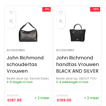
- 6%
- 20%
ACCESSOIRES
ACCESSOIRES
John Richmond
John Richmond
schoudertas
handtas Vrouwen
Vrouwen
BLACK AND SILVER
Beste deal op:
Secret Sales
Beste deal op:
ABOUT YOU
3-5 dagen in huis
2-4 werkdagen in huis
€
199.99
€
198.00
+ 2 meer
+ 2 meer
Oorspronkelijke prijs was: €199.99.
Huidige prijs is: €187.99.
Oorspronkelijke prijs was:
Huidige prijs is: €1
€
187.99
€
159.00