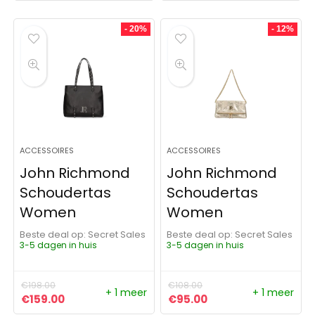
- 20%
- 12%
ACCESSOIRES
ACCESSOIRES
John Richmond
John Richmond
Schoudertas
Schoudertas
Women
Women
Beste deal op:
Secret Sales
Beste deal op:
Secret Sales
3-5 dagen in huis
3-5 dagen in huis
€
198.00
€
108.00
+ 1 meer
+ 1 meer
Oorspronkelijke prijs was: €198.00.
Huidige prijs is: €159.00.
Oorspronkelijke prijs was:
Huidige prijs is: €9
€
159.00
€
95.00