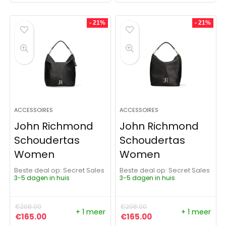
- 21%
- 21%
ACCESSOIRES
ACCESSOIRES
John Richmond
John Richmond
Schoudertas
Schoudertas
Women
Women
Beste deal op:
Secret Sales
Beste deal op:
Secret Sales
3-5 dagen in huis
3-5 dagen in huis
€
208.00
€
208.00
+ 1 meer
+ 1 meer
Oorspronkelijke prijs was: €208.00.
Huidige prijs is: €165.00.
Oorspronkelijke prijs was:
Huidige prijs is: €1
€
165.00
€
165.00