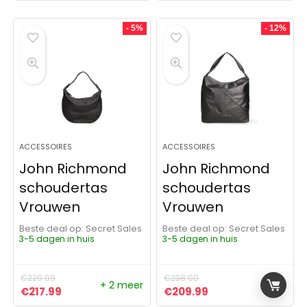
- 5%
- 12%
ACCESSOIRES
ACCESSOIRES
John Richmond
John Richmond
schoudertas
schoudertas
Vrouwen
Vrouwen
Beste deal op:
Secret Sales
Beste deal op:
Secret Sales
3-5 dagen in huis
3-5 dagen in huis
€
229.99
€
238.00
+ 2 meer
Oorspronkelijke prijs was: €229.99.
Huidige prijs is: €217.99.
Oorspronkelijke prijs was:
Huidige prijs is: €
€
217.99
€
209.99