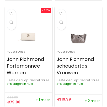
- 10%
ACCESSOIRES
ACCESSOIRES
John Richmond
John Richmond
Portemonnee
schoudertas
Women
Vrouwen
Beste deal op:
Secret Sales
Beste deal op:
Secret Sales
3-5 dagen in huis
3-5 dagen in huis
€
88.00
€
119.99
+ 1 meer
+ 2 meer
Oorspronkelijke prijs was: €88.00.
Huidige prijs is: €79.00.
€
79.00