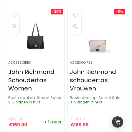
- 20%
- 8%
ACCESSOIRES
ACCESSOIRES
John Richmond
John Richmond
Schoudertas
schoudertas
Women
Vrouwen
Beste deal op:
Secret Sales
Beste deal op:
Secret Sales
3-5 dagen in huis
3-5 dagen in huis
€
198.00
€
185.00
+ 1 meer
Oorspronkelijke prijs was: €198.00.
Huidige prijs is: €159.00.
Oorspronkelijke prijs was:
Huidige prijs is: €1
€
159.00
€
169.99