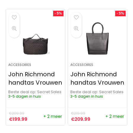
- 5%
- 5%
ACCESSOIRES
ACCESSOIRES
John Richmond
John Richmond
handtas Vrouwen
handtas Vrouwen
Beste deal op:
Secret Sales
Beste deal op:
Secret Sales
3-5 dagen in huis
3-5 dagen in huis
€
209.99
€
219.99
+ 2 meer
+ 2 meer
Oorspronkelijke prijs was: €209.99.
Huidige prijs is: €199.99.
Oorspronkelijke prijs was:
Huidige prijs is: €
€
199.99
€
209.99