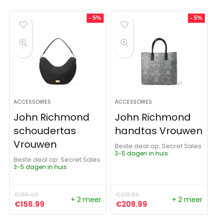
- 5%
- 5%
ACCESSOIRES
ACCESSOIRES
John Richmond
John Richmond
schoudertas
handtas Vrouwen
Vrouwen
Beste deal op:
Secret Sales
3-5 dagen in huis
Beste deal op:
Secret Sales
3-5 dagen in huis
€
165.99
€
219.99
+ 2 meer
+ 2 meer
Oorspronkelijke prijs was: €165.99.
Huidige prijs is: €156.99.
Oorspronkelijke prijs was:
Huidige prijs is: €
€
156.99
€
209.99