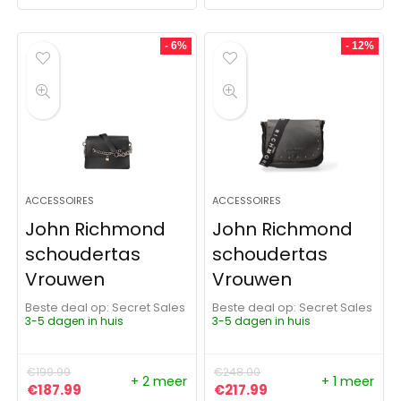
- 6%
- 12%
ACCESSOIRES
ACCESSOIRES
John Richmond
John Richmond
schoudertas
schoudertas
Vrouwen
Vrouwen
Beste deal op:
Secret Sales
Beste deal op:
Secret Sales
3-5 dagen in huis
3-5 dagen in huis
€
199.99
€
248.00
+ 2 meer
+ 1 meer
Oorspronkelijke prijs was: €199.99.
Huidige prijs is: €187.99.
Oorspronkelijke prijs was:
Huidige prijs is: €2
€
187.99
€
217.99