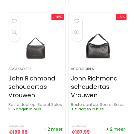
- 16%
- 6%
ACCESSOIRES
ACCESSOIRES
John Richmond
John Richmond
schoudertas
schoudertas
Vrouwen
Vrouwen
Beste deal op:
Secret Sales
Beste deal op:
Secret Sales
3-5 dagen in huis
3-5 dagen in huis
€
238.00
€
199.99
+ 2 meer
+ 2 meer
Oorspronkelijke prijs was: €238.00.
Huidige prijs is: €199.99.
Oorspronkelijke prijs was:
Huidige prijs is: €1
€
199.99
€
187.99