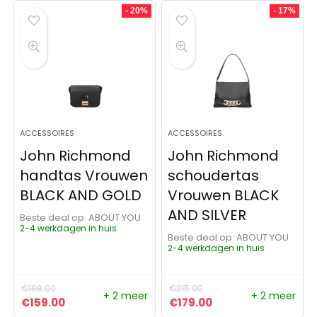
- 20%
- 17%
ACCESSOIRES
ACCESSOIRES
John Richmond
John Richmond
handtas Vrouwen
schoudertas
BLACK AND GOLD
Vrouwen BLACK
AND SILVER
Beste deal op:
ABOUT YOU
2-4 werkdagen in huis
Beste deal op:
ABOUT YOU
2-4 werkdagen in huis
€
198.00
€
215.00
+ 2 meer
+ 2 meer
Oorspronkelijke prijs was: €198.00.
Huidige prijs is: €159.00.
Oorspronkelijke prijs was:
Huidige prijs is: €1
€
159.00
€
179.00