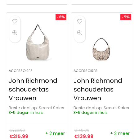
- 6%
- 5%
ACCESSOIRES
ACCESSOIRES
John Richmond
John Richmond
schoudertas
schoudertas
Vrouwen
Vrouwen
Beste deal op:
Secret Sales
Beste deal op:
Secret Sales
3-5 dagen in huis
3-5 dagen in huis
€
229.99
€
148.00
+ 2 meer
+ 2 meer
Oorspronkelijke prijs was: €229.99.
Huidige prijs is: €215.99.
Oorspronkelijke prijs was:
Huidige prijs is: €1
€
215.99
€
139.99