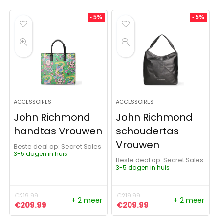
- 5%
- 5%
ACCESSOIRES
ACCESSOIRES
John Richmond
John Richmond
handtas Vrouwen
schoudertas
Vrouwen
Beste deal op:
Secret Sales
3-5 dagen in huis
Beste deal op:
Secret Sales
3-5 dagen in huis
€
219.99
€
219.99
+ 2 meer
+ 2 meer
Oorspronkelijke prijs was: €219.99.
Huidige prijs is: €209.99.
Oorspronkelijke prijs was:
Huidige prijs is: €
€
209.99
€
209.99