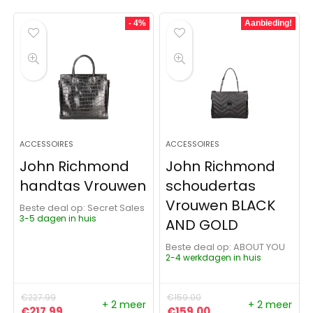
- 4%
Aanbieding!
ACCESSOIRES
ACCESSOIRES
John Richmond
John Richmond
handtas Vrouwen
schoudertas
Vrouwen BLACK
Beste deal op:
Secret Sales
3-5 dagen in huis
AND GOLD
Beste deal op:
ABOUT YOU
2-4 werkdagen in huis
€
227.99
€
159.00
+ 2 meer
+ 2 meer
Oorspronkelijke prijs was: €227.99.
Huidige prijs is: €217.99.
Oorspronkelijke prijs was:
Huidige prijs is: €1
€
217.99
€
159.00