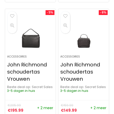
- 5%
- 6%
ACCESSOIRES
ACCESSOIRES
John Richmond
John Richmond
schoudertas
schoudertas
Vrouwen
Vrouwen
Beste deal op:
Secret Sales
Beste deal op:
Secret Sales
3-5 dagen in huis
3-5 dagen in huis
€
205.99
€
159.99
+ 2 meer
+ 2 meer
Oorspronkelijke prijs was: €205.99.
Huidige prijs is: €195.99.
Oorspronkelijke prijs was:
Huidige prijs is: €
€
195.99
€
149.99