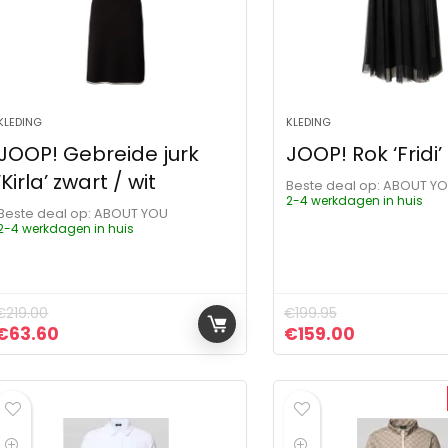
KLEDING
KLEDING
JOOP! Gebreide jurk
JOOP! Rok ‘Fridi’
‘Kirla’ zwart / wit
Beste deal op:
ABOUT Y
2-4 werkdagen in huis
Beste deal op:
ABOUT YOU
2-4 werkdagen in huis
€
219.00
€
199.95
Oorspronkelijke prijs was: €219.00.
Huidige prijs is: €63.60.
Oorspronkelijke pr
Huidige pri
€
63.60
€
159.00