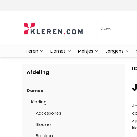
Zoeken naar:
Heren
Dames
Meisjes
Jongens
H
Afdeling
Dames
Kleding
Jo
co
Accessoires
zi
Blouses
kl
Broeken