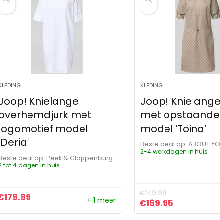
KLEDING
KLEDING
Joop! Knielange
Joop! Knielange
overhemdjurk met
met opstaande
logomotief model
model ‘Toina’
‘Deria’
Beste deal op:
ABOUT Y
2-4 werkdagen in huis
Beste deal op:
Peek & Cloppenburg
2 tot 4 dagen in huis
€
149.99
€
179.99
+ 1 meer
Oorspronkelijke pr
Huidige pri
€
169.95