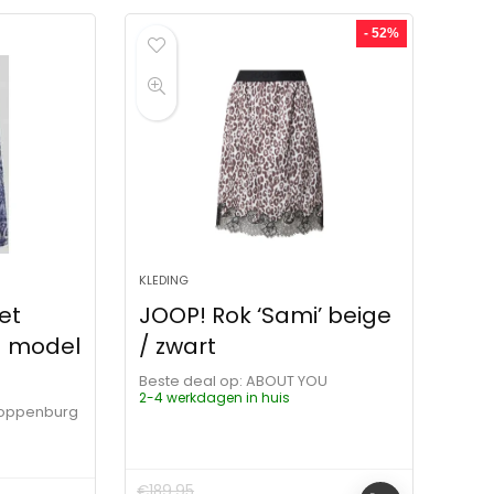
- 52%
KLEDING
et
JOOP! Rok ‘Sami’ beige
d model
/ zwart
Beste deal op:
ABOUT YOU
2-4 werkdagen in huis
loppenburg
€
189.95