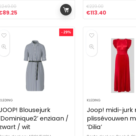
€
249.00
€
229.00
Oorspronkelijke prijs was: €249.00.
Huidige prijs is: €89.25.
Oorspronkelijke pr
Huidige prij
€
89.25
€
113.40
- 29%
KLEDING
KLEDING
JOOP! Blousejurk
Joop! midi-jurk
‘Dominique2’ enziaan /
plissévouwen m
zwart / wit
‘Dilia’