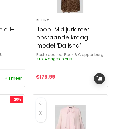
KLEDING
n all-
Joop! Midijurk met
opstaande kraag
model ‘Dalisha’
OU
Beste deal op:
Peek & Cloppenburg
2 tot 4 dagen in huis
€
179.99
+ 1 meer
ijs was: €269.00.
js is: €126.65.
- 20%