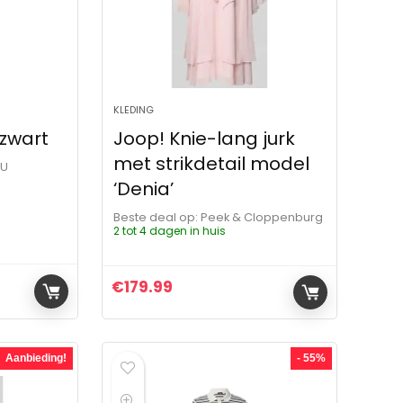
KLEDING
 zwart
Joop! Knie-lang jurk
met strikdetail model
OU
‘Denia’
Beste deal op:
Peek & Cloppenburg
2 tot 4 dagen in huis
€
179.99
ijs was: €199.95.
js is: €159.00.
Aanbieding!
- 55%