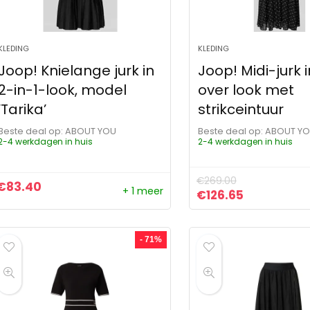
KLEDING
KLEDING
Joop! Knielange jurk in
Joop! Midi-jurk i
2-in-1-look, model
over look met
‘Tarika’
strikceintuur
Beste deal op:
ABOUT YOU
Beste deal op:
ABOUT Y
2-4 werkdagen in huis
2-4 werkdagen in huis
€
269.00
€
83.40
+ 1 meer
Oorspronkelijke pr
Huidige pri
€
126.65
- 71%