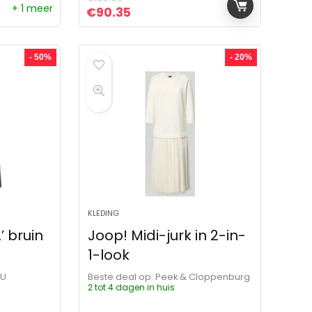
+ 1 meer
Oorspronkelijke prijs was: €189.95.
Huidige prijs is: €90.35.
€
90.35
- 50%
- 20%
KLEDING
’ bruin
Joop! Midi-jurk in 2-in-
1-look
OU
Beste deal op:
Peek & Cloppenburg
2 tot 4 dagen in huis