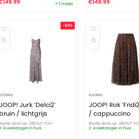
€
149.99
€
149.99
+ 1 meer
- 64%
KLEDING
KLEDING
JOOP! Jurk ‘Delci2’
JOOP! Rok ‘Fridi2
bruin / lichtgrijs
/ cappuccino
Beste deal op:
ABOUT YOU
Beste deal op:
ABOUT Y
2-4 werkdagen in huis
2-4 werkdagen in huis