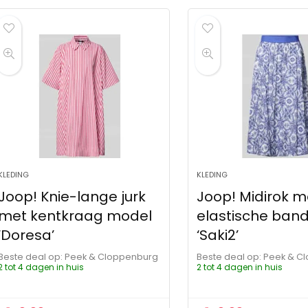
KLEDING
KLEDING
Joop! Knie-lange jurk
Joop! Midirok m
met kentkraag model
elastische ban
‘Doresa’
‘Saki2’
Beste deal op:
Peek & Cloppenburg
Beste deal op:
Peek & C
2 tot 4 dagen in huis
2 tot 4 dagen in huis