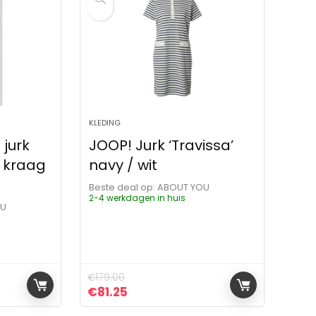
KLEDING
 jurk
JOOP! Jurk ‘Travissa’
 kraag
navy / wit
Beste deal op:
ABOUT YOU
2-4 werkdagen in huis
OU
€
179.00
ijs was: €149.99.
js is: €169.95.
Oorspronkelijke prijs was: €179.00.
Huidige prijs is: €81.25.
€
81.25