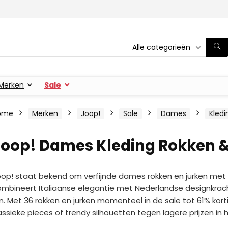
Alle categorieën
Merken
Sale
ome
Merken
Joop!
Sale
Dames
Kledi
Joop! Dames Kleding Rokken &
op! staat bekend om verfijnde dames rokken en jurken met e
mbineert Italiaanse elegantie met Nederlandse designkracht, p
jn. Met 36 rokken en jurken momenteel in de sale tot 61% ko
assieke pieces of trendy silhouetten tegen lagere prijzen in h