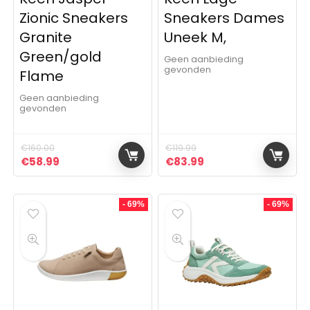
Zionic Sneakers
Sneakers Dames
Granite
Uneek M,
Green/gold
Geen aanbieding
gevonden
Flame
Geen aanbieding
gevonden
€
160.00
€
119.99
Oorspronkelijke prijs was: €160.00.
Huidige prijs is: €58.99.
Oorspronkelijke prijs was: 
Huidige prijs is: €8
€
58.99
€
83.99
- 69%
- 69%