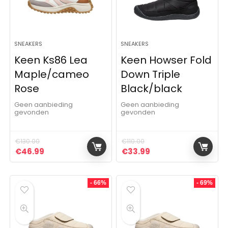
SNEAKERS
SNEAKERS
Keen Ks86 Lea
Keen Howser Fold
Maple/cameo
Down Triple
Rose
Black/black
Geen aanbieding
Geen aanbieding
gevonden
gevonden
€
130.00
€
110.00
Oorspronkelijke prijs was: €130.00.
Huidige prijs is: €46.99.
Oorspronkelijke prijs was: 
Huidige prijs is: €3
€
46.99
€
33.99
- 66%
- 69%