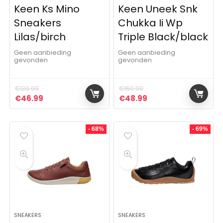
Keen Ks Mino
Keen Uneek Snk
Sneakers
Chukka Ii Wp
Lilas/birch
Triple Black/black
Geen aanbieding
Geen aanbieding
gevonden
gevonden
€
130.00
€
160.00
Oorspronkelijke prijs was: €130.00.
Huidige prijs is: €46.99.
Oorspronkelijke prijs was:
Huidige prijs is: €4
€
46.99
€
48.99
- 68%
- 69%
SNEAKERS
SNEAKERS