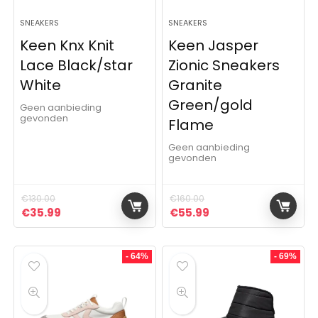
SNEAKERS
SNEAKERS
Keen Knx Knit
Keen Jasper
Lace Black/star
Zionic Sneakers
White
Granite
Green/gold
Geen aanbieding
gevonden
Flame
Geen aanbieding
gevonden
€
130.00
€
160.00
Oorspronkelijke prijs was: €130.00.
Huidige prijs is: €35.99.
Oorspronkelijke prijs was:
Huidige prijs is: €5
€
35.99
€
55.99
- 64%
- 69%