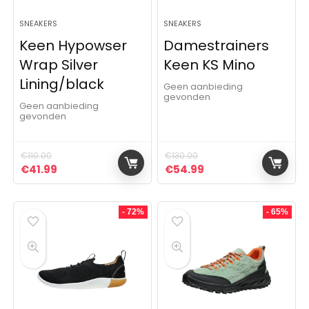
SNEAKERS
SNEAKERS
Keen Hypowser
Damestrainers
Wrap Silver
Keen KS Mino
Lining/black
Geen aanbieding
gevonden
Geen aanbieding
gevonden
€
110.00
€
130.00
Oorspronkelijke prijs was: €110.00.
Huidige prijs is: €41.99.
Oorspronkelijke prijs was:
Huidige prijs is: €5
€
41.99
€
54.99
- 72%
- 65%