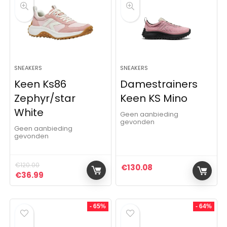
SNEAKERS
SNEAKERS
Keen Ks86
Damestrainers
Zephyr/star
Keen KS Mino
White
Geen aanbieding
gevonden
Geen aanbieding
gevonden
€
120.00
€
130.08
Oorspronkelijke prijs was: €120.00.
Huidige prijs is: €36.99.
€
36.99
- 65%
- 64%