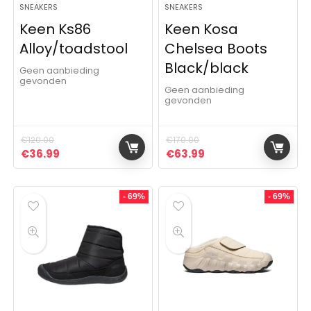
SNEAKERS
SNEAKERS
Keen Ks86
Keen Kosa
Alloy/toadstool
Chelsea Boots
Black/black
Geen aanbieding
gevonden
Geen aanbieding
gevonden
€
120.00
€
170.00
Oorspronkelijke prijs was: €120.00.
Huidige prijs is: €36.99.
Oorspronkelijke prijs was:
Huidige prijs is: €6
€
36.99
€
63.99
- 69%
- 69%