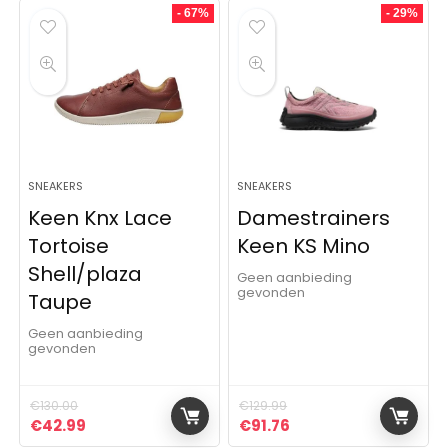
- 67%
- 29%
SNEAKERS
SNEAKERS
Keen Knx Lace
Damestrainers
Tortoise
Keen KS Mino
Shell/plaza
Geen aanbieding
gevonden
Taupe
Geen aanbieding
gevonden
€
130.00
€
129.99
Oorspronkelijke prijs was: €130.00.
Huidige prijs is: €42.99.
Oorspronkelijke prijs was:
Huidige prijs is: €91.
€
42.99
€
91.76