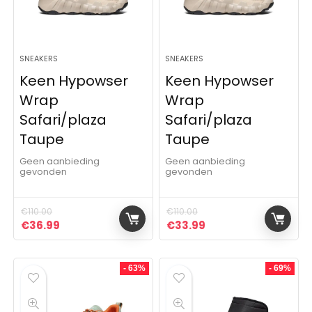
SNEAKERS
SNEAKERS
Keen Hypowser
Keen Hypowser
Wrap
Wrap
Safari/plaza
Safari/plaza
Taupe
Taupe
Geen aanbieding
Geen aanbieding
gevonden
gevonden
€
110.00
€
110.00
Oorspronkelijke prijs was: €110.00.
Huidige prijs is: €36.99.
Oorspronkelijke prijs was: 
Huidige prijs is: €3
€
36.99
€
33.99
- 63%
- 69%