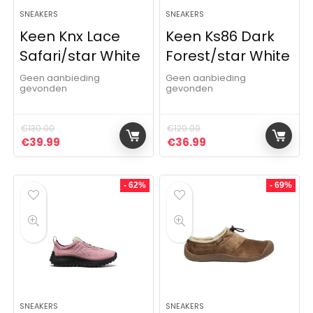
SNEAKERS
SNEAKERS
Keen Knx Lace
Keen Ks86 Dark
Safari/star White
Forest/star White
Geen aanbieding
Geen aanbieding
gevonden
gevonden
€
130.00
€
120.00
Oorspronkelijke prijs was: €130.00.
Huidige prijs is: €39.99.
Oorspronkelijke prijs was:
Huidige prijs is: €3
€
39.99
€
36.99
- 62%
- 69%
SNEAKERS
SNEAKERS