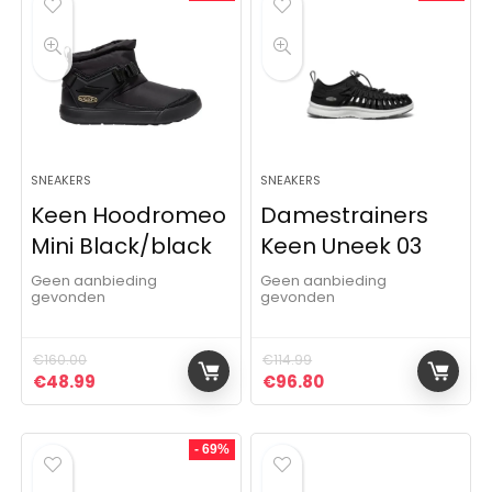
SNEAKERS
SNEAKERS
Keen Hoodromeo
Damestrainers
Mini Black/black
Keen Uneek 03
Geen aanbieding
Geen aanbieding
gevonden
gevonden
€
160.00
€
114.99
Oorspronkelijke prijs was: €160.00.
Huidige prijs is: €48.99.
Oorspronkelijke prijs was:
Huidige prijs is: €9
€
48.99
€
96.80
- 69%