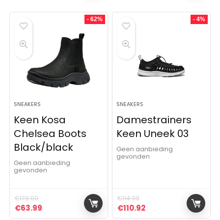
- 62%
- 4%
SNEAKERS
SNEAKERS
Keen Kosa
Damestrainers
Chelsea Boots
Keen Uneek 03
Black/black
Geen aanbieding
gevonden
Geen aanbieding
gevonden
€
170.00
€
114.99
Oorspronkelijke prijs was: €170.00.
Huidige prijs is: €63.99.
Oorspronkelijke prijs was:
Huidige prijs is: €11
€
63.99
€
110.92