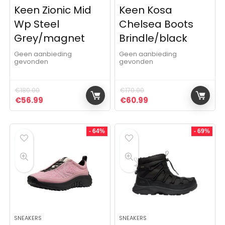
Keen Zionic Mid
Keen Kosa
Wp Steel
Chelsea Boots
Grey/magnet
Brindle/black
Geen aanbieding
Geen aanbieding
gevonden
gevonden
€
180.00
€
170.00
Oorspronkelijke prijs was: €180.00.
Huidige prijs is: €56.99.
Oorspronkelijke prijs was:
Huidige prijs is: €6
€
56.99
€
60.99
- 64%
- 69%
SNEAKERS
SNEAKERS