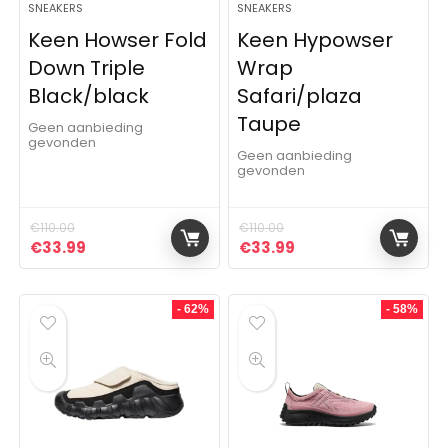
SNEAKERS
SNEAKERS
Keen Howser Fold
Keen Hypowser
Down Triple
Wrap
Black/black
Safari/plaza
Taupe
Geen aanbieding
gevonden
Geen aanbieding
gevonden
€
110.00
€
110.00
Oorspronkelijke prijs was: €110.00.
Huidige prijs is: €33.99.
Oorspronkelijke prijs was: 
Huidige prijs is: €3
€
33.99
€
33.99
- 62%
- 58%