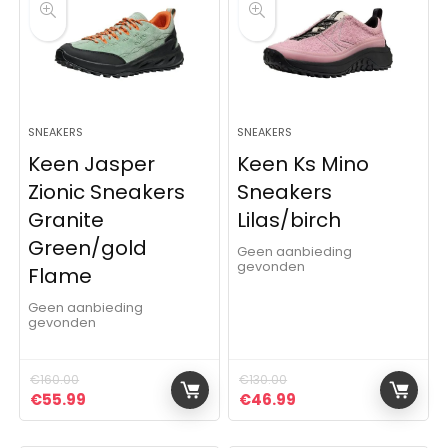
SNEAKERS
SNEAKERS
Keen Jasper
Keen Ks Mino
Zionic Sneakers
Sneakers
Granite
Lilas/birch
Green/gold
Geen aanbieding
gevonden
Flame
Geen aanbieding
gevonden
€
160.00
€
130.00
Oorspronkelijke prijs was: €160.00.
Huidige prijs is: €55.99.
Oorspronkelijke prijs was:
Huidige prijs is: €4
€
55.99
€
46.99