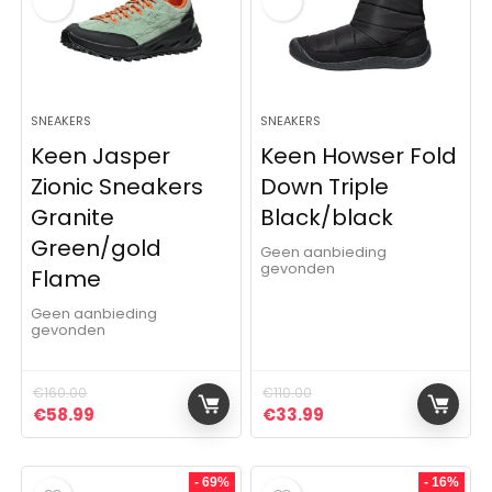
SNEAKERS
SNEAKERS
Keen Jasper
Keen Howser Fold
Zionic Sneakers
Down Triple
Granite
Black/black
Green/gold
Geen aanbieding
gevonden
Flame
Geen aanbieding
gevonden
€
160.00
€
110.00
Oorspronkelijke prijs was: €160.00.
Huidige prijs is: €58.99.
Oorspronkelijke prijs was: 
Huidige prijs is: €3
€
58.99
€
33.99
- 69%
- 16%