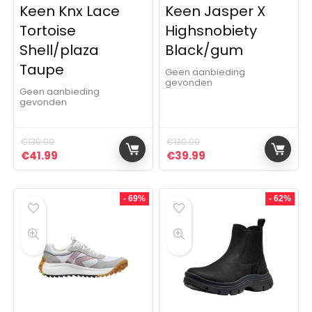
Keen Knx Lace
Keen Jasper X
Tortoise
Highsnobiety
Shell/plaza
Black/gum
Taupe
Geen aanbieding
gevonden
Geen aanbieding
gevonden
€
130.00
€
130.00
Oorspronkelijke prijs was: €130.00.
Huidige prijs is: €41.99.
Oorspronkelijke prijs was:
Huidige prijs is: €3
€
41.99
€
39.99
- 69%
- 62%