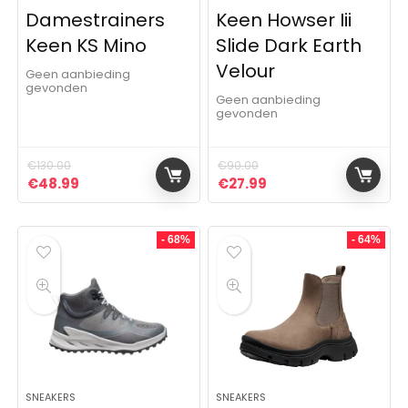
Damestrainers
Keen Howser Iii
Keen KS Mino
Slide Dark Earth
Velour
Geen aanbieding
gevonden
Geen aanbieding
gevonden
€
130.00
€
90.00
Oorspronkelijke prijs was: €130.00.
Huidige prijs is: €48.99.
Oorspronkelijke prijs was:
Huidige prijs is: €27
€
48.99
€
27.99
- 68%
- 64%
SNEAKERS
SNEAKERS