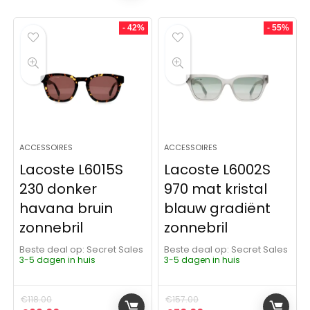
- 42%
- 55%
ACCESSOIRES
ACCESSOIRES
Lacoste L6015S
Lacoste L6002S
230 donker
970 mat kristal
havana bruin
blauw gradiënt
zonnebril
zonnebril
Beste deal op:
Secret Sales
Beste deal op:
Secret Sales
3-5 dagen in huis
3-5 dagen in huis
€
118.00
€
157.00