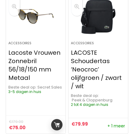
ACCESSOIRES
ACCESSOIRES
Lacoste Vrouwen
LACOSTE
Zonnebril
Schoudertas
56/18/150 mm
‘Neocroc’
Metaal
olijfgroen / zwart
/ wit
Beste deal op:
Secret Sales
3-5 dagen in huis
Beste deal op:
Peek & Cloppenburg
2 tot 4 dagen in huis
€
179.00
€
79.99
+ 1 meer
Oorspronkelijke prijs was: €179.00.
Huidige prijs is: €75.00.
€
75.00