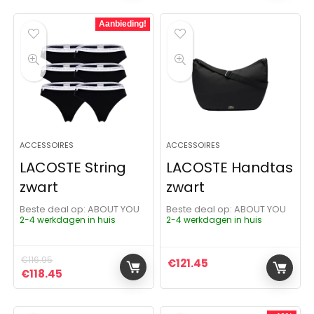
Aanbieding!
ACCESSOIRES
ACCESSOIRES
LACOSTE String
LACOSTE Handtas
zwart
zwart
Beste deal op:
ABOUT YOU
Beste deal op:
ABOUT YOU
2-4 werkdagen in huis
2-4 werkdagen in huis
€
116.95
€
121.45
Oorspronkelijke prijs was: €116.95.
Huidige prijs is: €118.45.
€
118.45