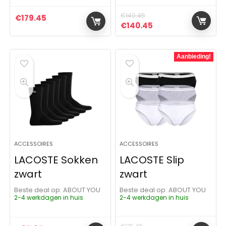
€
140.45
€
179.45
Oorspronkelijke prijs was:
Huidige prijs is: €
€
140.45
Aanbieding!
ACCESSOIRES
ACCESSOIRES
LACOSTE Sokken
LACOSTE Slip
zwart
zwart
Beste deal op:
ABOUT YOU
Beste deal op:
ABOUT YOU
2-4 werkdagen in huis
2-4 werkdagen in huis