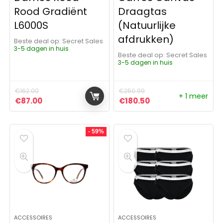
Rood Gradiënt
Draagtas
L6000S
(Natuurlijke
afdrukken)
Beste deal op:
Secret Sales
3-5 dagen in huis
Beste deal op:
Secret Sales
3-5 dagen in huis
€
162.00
€
250.99
+ 1 meer
Oorspronkelijke prijs was: €162.00.
Huidige prijs is: €87.00.
Oorspronkelijke prijs was:
Huidige prijs is: €1
€
87.00
€
180.50
- 59%
ACCESSOIRES
ACCESSOIRES