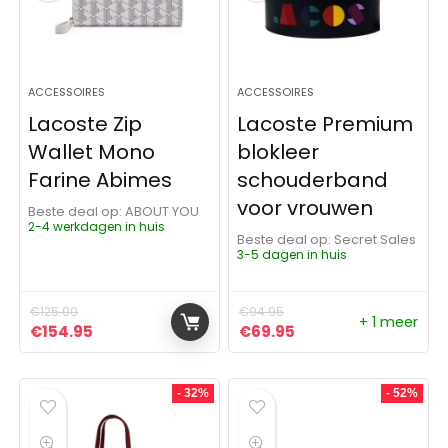
ACCESSOIRES
ACCESSOIRES
Lacoste Zip
Lacoste Premium
Wallet Mono
blokleer
Farine Abimes
schouderband
voor vrouwen
Beste deal op:
ABOUT YOU
2-4 werkdagen in huis
Beste deal op:
Secret Sales
3-5 dagen in huis
€
125.00
€
94.95
+ 1 meer
Oorspronkelijke prijs was: €125.00.
Huidige prijs is: €154.95.
Oorspronkelijke prijs was:
Huidige prijs is: €6
€
154.95
€
69.95
- 32%
- 52%