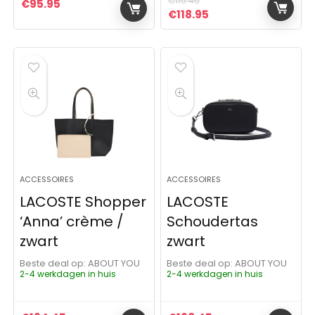
€
115.45
€
95.95
Oorspronkelijke prijs was:
Huidige prijs is: €11
€
118.95
ACCESSOIRES
ACCESSOIRES
LACOSTE Shopper
LACOSTE
‘Anna’ crème /
Schoudertas
zwart
zwart
Beste deal op:
ABOUT YOU
Beste deal op:
ABOUT YOU
2-4 werkdagen in huis
2-4 werkdagen in huis