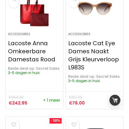
ACCESSOIRES
ACCESSOIRES
Lacoste Anna
Lacoste Cat Eye
Omkeerbare
Dames Naakt
Damestas Rood
Grijs Kleurverloop
L983S
Beste deal op:
Secret Sales
3-5 dagen in huis
Beste deal op:
Secret Sales
3-5 dagen in huis
€
354.95
€
157.20
+ 1 meer
Oorspronkelijke prijs was: €354.95.
Huidige prijs is: €242.95.
Oorspronkelijke prijs was:
Huidige prijs is: €76
€
242.95
€
76.00
- 58%