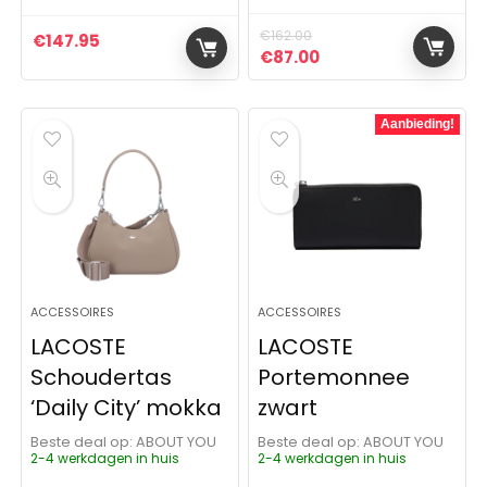
€
162.00
€
147.95
Oorspronkelijke prijs was:
Huidige prijs is: €87
€
87.00
Aanbieding!
ACCESSOIRES
ACCESSOIRES
LACOSTE
LACOSTE
Schoudertas
Portemonnee
‘Daily City’ mokka
zwart
Beste deal op:
ABOUT YOU
Beste deal op:
ABOUT YOU
2-4 werkdagen in huis
2-4 werkdagen in huis