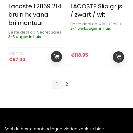
Lacoste L2869 214
LACOSTE Slip grijs
bruin havana
/ zwart / wit
brilmontuur
Beste deal op:
ABOUT YOU
2-4 werkdagen in huis
Beste deal op:
Secret Sales
3-5 dagen in huis
€
162.00
€
118.95
Oorspronkelijke prijs was: €162.00.
Huidige prijs is: €67.00.
€
67.00
1
2
→
Snel de beste aanbiedingen vinden zoek ze hier: