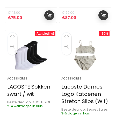
€
143.00
€
162.00
Oorspronkelijke prijs was: €143.00.
Huidige prijs is: €75.00.
Oorspronkelijke prijs was:
Huidige prijs is: €87
€
75.00
€
87.00
Aanbieding!
- 30%
ACCESSOIRES
ACCESSOIRES
LACOSTE Sokken
Lacoste Dames
zwart / wit
Logo Katoenen
Stretch Slips (Wit)
Beste deal op:
ABOUT YOU
2-4 werkdagen in huis
Beste deal op:
Secret Sales
3-5 dagen in huis