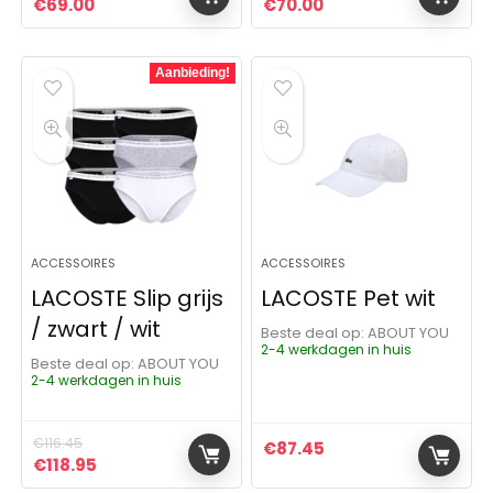
Oorspronkelijke prijs was: €118.00.
Huidige prijs is: €69.00.
Oorspronkelijke prijs was:
Huidige prijs is: €70
€
69.00
€
70.00
Aanbieding!
ACCESSOIRES
ACCESSOIRES
LACOSTE Slip grijs
LACOSTE Pet wit
/ zwart / wit
Beste deal op:
ABOUT YOU
2-4 werkdagen in huis
Beste deal op:
ABOUT YOU
2-4 werkdagen in huis
€
116.45
€
87.45
Oorspronkelijke prijs was: €116.45.
Huidige prijs is: €118.95.
€
118.95