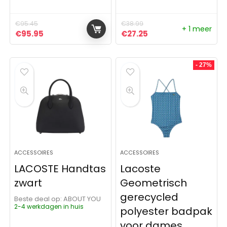
€
95.45
€
38.99
+ 1 meer
Oorspronkelijke prijs was: €95.45.
Huidige prijs is: €95.95.
Oorspronkelijke prijs was:
Huidige prijs is: €27
€
95.95
€
27.25
- 27%
ACCESSOIRES
ACCESSOIRES
LACOSTE Handtas
Lacoste
zwart
Geometrisch
gerecycled
Beste deal op:
ABOUT YOU
2-4 werkdagen in huis
polyester badpak
voor dames