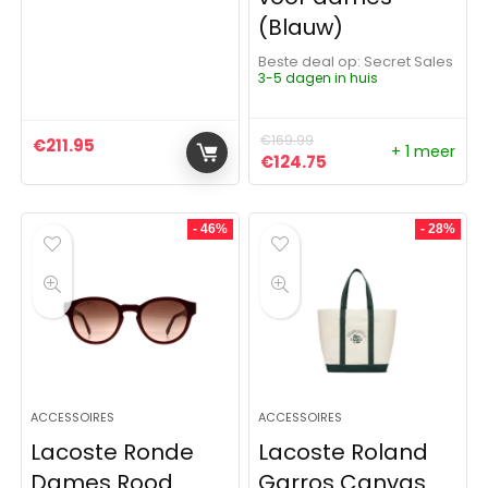
(Blauw)
Beste deal op:
Secret Sales
3-5 dagen in huis
€
169.99
€
211.95
+ 1 meer
Oorspronkelijke prijs was:
Huidige prijs is: €1
€
124.75
- 46%
- 28%
ACCESSOIRES
ACCESSOIRES
Lacoste Ronde
Lacoste Roland
Dames Rood
Garros Canvas