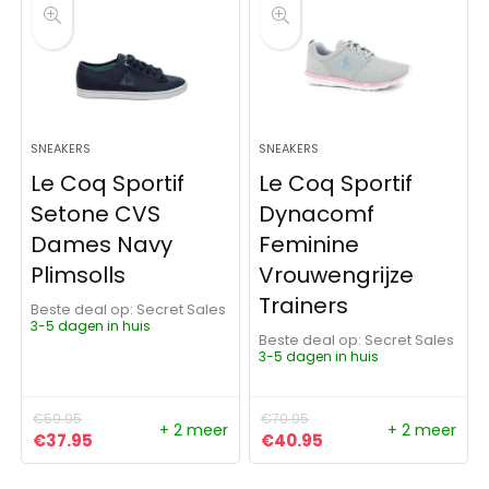
SNEAKERS
SNEAKERS
Le Coq Sportif
Le Coq Sportif
Setone CVS
Dynacomf
Dames Navy
Feminine
Plimsolls
Vrouwengrijze
Trainers
Beste deal op:
Secret Sales
3-5 dagen in huis
Beste deal op:
Secret Sales
3-5 dagen in huis
€
59.95
€
70.95
+ 2 meer
+ 2 meer
Oorspronkelijke prijs was: €59.95.
Huidige prijs is: €37.95.
Oorspronkelijke prijs was:
Huidige prijs is: €4
€
37.95
€
40.95