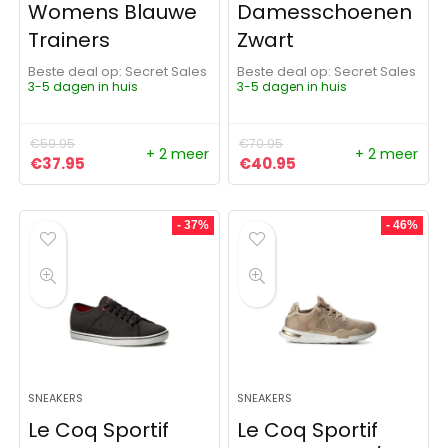
Womens Blauwe
Damesschoenen
Trainers
Zwart
Beste deal op:
Secret Sales
Beste deal op:
Secret Sales
3-5 dagen in huis
3-5 dagen in huis
€
59.95
€
70.95
+ 2 meer
+ 2 meer
Oorspronkelijke prijs was: €59.95.
Huidige prijs is: €37.95.
Oorspronkelijke prijs was:
Huidige prijs is: €4
€
37.95
€
40.95
- 37%
- 46%
SNEAKERS
SNEAKERS
Le Coq Sportif
Le Coq Sportif