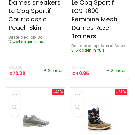
Dames sneakers
Le Coq Sportif
Le Coq Sportif
LCS R600
Courtclassic
Feminine Mesh
Peach Skin
Dames Roze
Trainers
Beste deal op:
Bol
12 werkdagen in huis
Beste deal op:
Secret Sales
3-5 dagen in huis
€
90.00
€
71.95
+ 2 meer
+ 2 meer
Oorspronkelijke prijs was: €90.00.
Huidige prijs is: €72.00.
Oorspronkelijke prijs was:
Huidige prijs is: €4
€
72.00
€
40.95
- 42%
- 37%