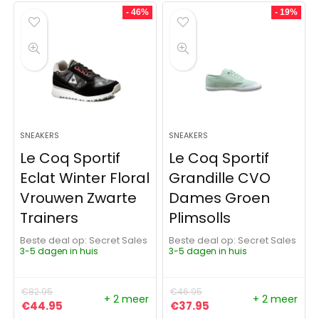
- 46%
- 19%
SNEAKERS
SNEAKERS
Le Coq Sportif
Le Coq Sportif
Eclat Winter Floral
Grandille CVO
Vrouwen Zwarte
Dames Groen
Trainers
Plimsolls
Beste deal op:
Secret Sales
Beste deal op:
Secret Sales
3-5 dagen in huis
3-5 dagen in huis
€
82.95
€
46.95
+ 2 meer
+ 2 meer
Oorspronkelijke prijs was: €82.95.
Huidige prijs is: €44.95.
Oorspronkelijke prijs was:
Huidige prijs is: €37
€
44.95
€
37.95