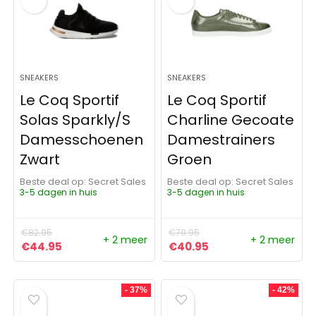
SNEAKERS
SNEAKERS
Le Coq Sportif
Le Coq Sportif
Solas Sparkly/S
Charline Gecoate
Damesschoenen
Damestrainers
Zwart
Groen
Beste deal op:
Secret Sales
Beste deal op:
Secret Sales
3-5 dagen in huis
3-5 dagen in huis
€
82.95
€
70.95
+ 2 meer
+ 2 meer
Oorspronkelijke prijs was: €82.95.
Huidige prijs is: €44.95.
Oorspronkelijke prijs was:
Huidige prijs is: €4
€
44.95
€
40.95
- 37%
- 42%