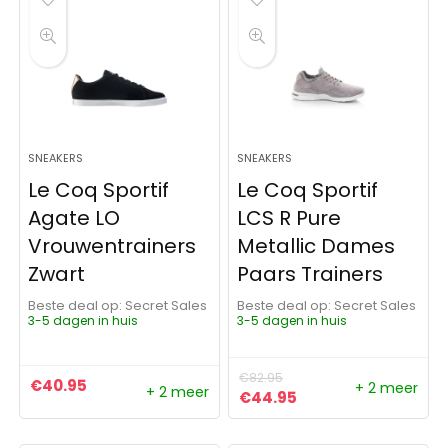
SNEAKERS
SNEAKERS
Le Coq Sportif
Le Coq Sportif
Agate LO
LCS R Pure
Vrouwentrainers
Metallic Dames
Zwart
Paars Trainers
Beste deal op:
Secret Sales
Beste deal op:
Secret Sales
3-5 dagen in huis
3-5 dagen in huis
€
82.95
€
40.95
+ 2 meer
+ 2 meer
Oorspronkelijke prijs was:
Huidige prijs is: €4
€
44.95