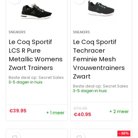
SNEAKERS
SNEAKERS
Le Coq Sportif
Le Coq Sportif
LCS R Pure
Techracer
Metallic Womens
Feminie Mesh
Zwart Trainers
Vrouwentrainers
Zwart
Beste deal op:
Secret Sales
3-5 dagen in huis
Beste deal op:
Secret Sales
3-5 dagen in huis
€
70.95
€
39.95
+ 2 meer
+ 1 meer
Oorspronkelijke prijs was:
Huidige prijs is: €4
€
40.95
- 46%