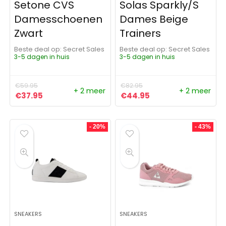
Setone CVS
Solas Sparkly/S
Damesschoenen
Dames Beige
Zwart
Trainers
Beste deal op:
Secret Sales
Beste deal op:
Secret Sales
3-5 dagen in huis
3-5 dagen in huis
€
59.95
€
82.95
+ 2 meer
+ 2 meer
Oorspronkelijke prijs was: €59.95.
Huidige prijs is: €37.95.
Oorspronkelijke prijs was:
Huidige prijs is: €4
€
37.95
€
44.95
- 20%
- 43%
SNEAKERS
SNEAKERS