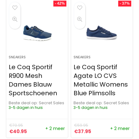
- 42%
- 37%
SNEAKERS
SNEAKERS
Le Coq Sportif
Le Coq Sportif
R900 Mesh
Agate LO CVS
Dames Blauw
Metallic Womens
Sportschoenen
Blue Plimsolls
Beste deal op:
Secret Sales
Beste deal op:
Secret Sales
3-5 dagen in huis
3-5 dagen in huis
€
70.95
€
59.95
+ 2 meer
+ 2 meer
Oorspronkelijke prijs was: €70.95.
Huidige prijs is: €40.95.
Oorspronkelijke prijs was:
Huidige prijs is: €37
€
40.95
€
37.95