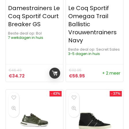
Damestrainers Le
Le Coq Sportif
Coq Sportif Court
Omegaa Trail
Breaker GS
Ballistic
Vrouwentrainers
Beste deal op:
Bol
7 werkdagen in huis
Navy
Beste deal op:
Secret Sales
3-5 dagen in huis
€
46.49
€
112.95
+ 2 meer
Oorspronkelijke prijs was: €46.49.
Huidige prijs is: €34.72.
Oorspronkelijke prijs was: 
Huidige prijs is: €5
€
34.72
€
56.95
- 43%
- 37%