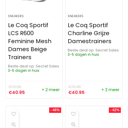
SNEAKERS
SNEAKERS
Le Coq Sportif
Le Coq Sportif
LCS R600
Charline Grijze
Feminine Mesh
Damestrainers
Dames Beige
Beste deal op:
Secret Sales
3-5 dagen in huis
Trainers
Beste deal op:
Secret Sales
3-5 dagen in huis
€
70.95
€
70.95
+ 2 meer
+ 2 meer
Oorspronkelijke prijs was: €70.95.
Huidige prijs is: €40.95.
Oorspronkelijke prijs was:
Huidige prijs is: €4
€
40.95
€
40.95
- 46%
- 42%