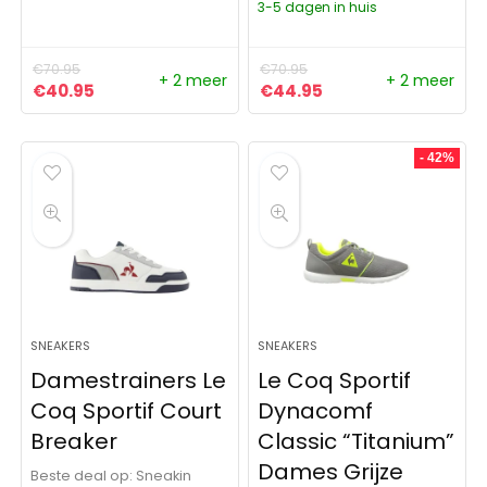
3-5 dagen in huis
€
70.95
€
70.95
+ 2 meer
+ 2 meer
Oorspronkelijke prijs was: €70.95.
Huidige prijs is: €40.95.
Oorspronkelijke prijs was:
Huidige prijs is: €4
€
40.95
€
44.95
- 42%
SNEAKERS
SNEAKERS
Damestrainers Le
Le Coq Sportif
Coq Sportif Court
Dynacomf
Breaker
Classic “Titanium”
Dames Grijze
Beste deal op:
Sneakin