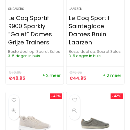
SNEAKERS
LAARZEN
Le Coq Sportif
Le Coq Sportif
R900 Sparkly
Sainteglace
“Galet” Dames
Dames Bruin
Grijze Trainers
Laarzen
Beste deal op:
Secret Sales
Beste deal op:
Secret Sales
3-5 dagen in huis
3-5 dagen in huis
€
70.95
€
70.95
+ 2 meer
+ 2 meer
Oorspronkelijke prijs was: €70.95.
Huidige prijs is: €40.95.
Oorspronkelijke prijs was:
Huidige prijs is: €4
€
40.95
€
44.95
- 42%
- 42%