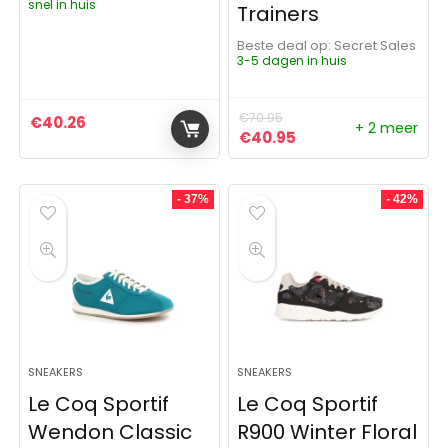
snel in huis
Trainers
Beste deal op:
Secret Sales
3-5 dagen in huis
€
70.95
€
40.26
+ 2 meer
Oorspronkelijke prijs was:
Huidige prijs is: €4
€
40.95
- 37%
- 42%
SNEAKERS
SNEAKERS
Le Coq Sportif
Le Coq Sportif
Wendon Classic
R900 Winter Floral