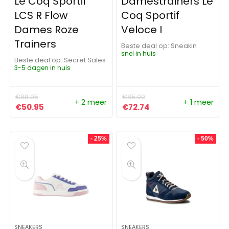
Le Coq Sportif
Damestrainers Le
LCS R Flow
Coq Sportif
Dames Roze
Veloce I
Trainers
Beste deal op:
Sneakin
snel in huis
Beste deal op:
Secret Sales
3-5 dagen in huis
€
88.95
€
85.00
+ 2 meer
+ 1 meer
Oorspronkelijke prijs was: €88.95.
Huidige prijs is: €50.95.
Oorspronkelijke prijs was:
Huidige prijs is: €72
€
50.95
€
72.74
- 25%
- 50%
SNEAKERS
SNEAKERS