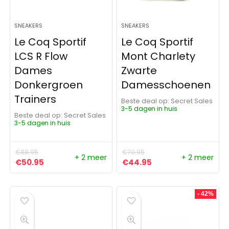
SNEAKERS
SNEAKERS
Le Coq Sportif
Le Coq Sportif
LCS R Flow
Mont Charlety
Dames
Zwarte
Donkergroen
Damesschoenen
Trainers
Beste deal op:
Secret Sales
3-5 dagen in huis
Beste deal op:
Secret Sales
3-5 dagen in huis
€
88.95
€
70.95
+ 2 meer
+ 2 meer
Oorspronkelijke prijs was: €88.95.
Huidige prijs is: €50.95.
Oorspronkelijke prijs was:
Huidige prijs is: €4
€
50.95
€
44.95
- 42%