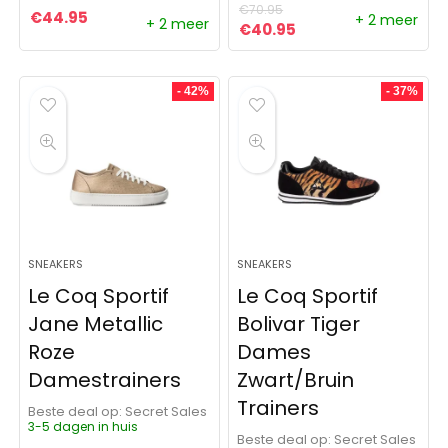
€
70.95
€
44.95
+ 2 meer
+ 2 meer
Oorspronkelijke prijs was:
Huidige prijs is: €4
€
40.95
- 42%
- 37%
SNEAKERS
SNEAKERS
Le Coq Sportif
Le Coq Sportif
Jane Metallic
Bolivar Tiger
Roze
Dames
Damestrainers
Zwart/Bruin
Trainers
Beste deal op:
Secret Sales
3-5 dagen in huis
Beste deal op:
Secret Sales