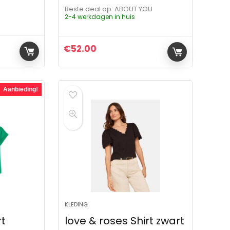
Beste deal op:
ABOUT YOU
2-4 werkdagen in huis
€
52.00
ijs was: €56.00.
js is: €56.00.
Aanbieding!
KLEDING
rt
love & roses Shirt zwart