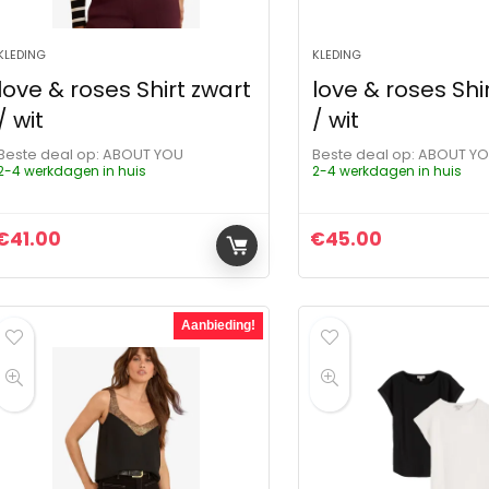
KLEDING
KLEDING
love & roses Shirt zwart
love & roses Shi
/ wit
/ wit
Beste deal op:
ABOUT YOU
Beste deal op:
ABOUT Y
2-4 werkdagen in huis
2-4 werkdagen in huis
€
41.00
€
45.00
Aanbieding!