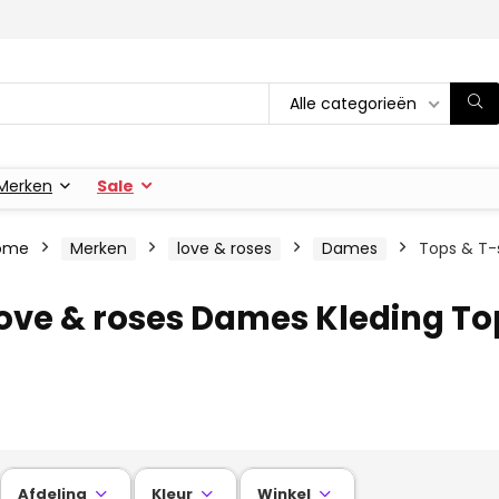
Alle categorieën
Merken
Sale
ome
Merken
love & roses
Dames
Tops & T-s
ove & roses Dames Kleding To
Afdeling
Kleur
Winkel


