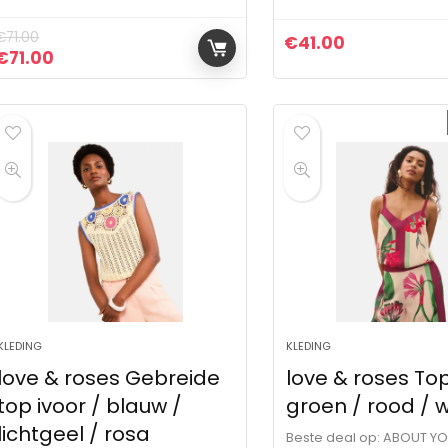
€
71.00
€
41.00
Oorspronkelijke prijs was: €71.00.
Huidige prijs is: €71.00.
€
71.00
KLEDING
KLEDING
love & roses Gebreide
love & roses Top
top ivoor / blauw /
groen / rood / 
lichtgeel / rosa
Beste deal op:
ABOUT Y