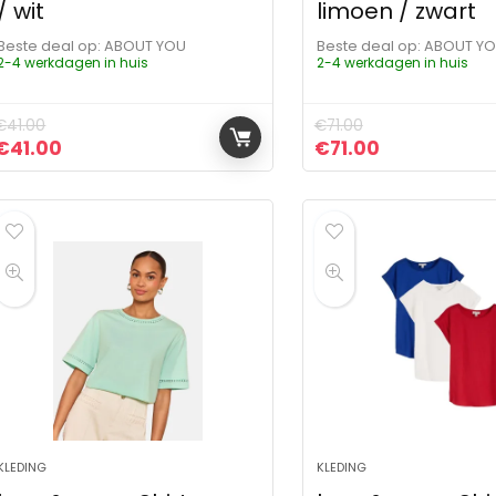
/ wit
limoen / zwart
Beste deal op:
ABOUT YOU
Beste deal op:
ABOUT Y
2-4 werkdagen in huis
2-4 werkdagen in huis
€
41.00
€
71.00
Oorspronkelijke prijs was: €41.00.
Huidige prijs is: €41.00.
Oorspronkelijke pr
Huidige prijs
€
41.00
€
71.00
KLEDING
KLEDING