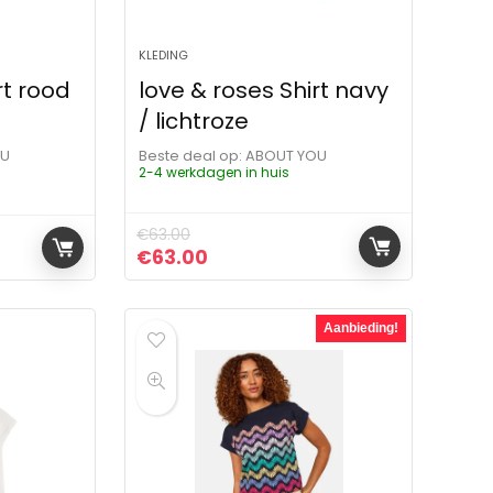
KLEDING
rt rood
love & roses Shirt navy
/ lichtroze
OU
Beste deal op:
ABOUT YOU
2-4 werkdagen in huis
€
63.00
Oorspronkelijke prijs was: €63.00.
Huidige prijs is: €63.00.
€
63.00
Aanbieding!