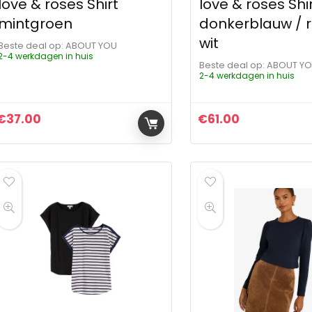
love & roses Shirt
love & roses Shi
mintgroen
donkerblauw / r
wit
Beste deal op:
ABOUT YOU
2-4 werkdagen in huis
Beste deal op:
ABOUT Y
2-4 werkdagen in huis
€
37.00
€
61.00