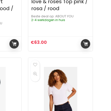
rt
love & roses Top pink /
ood /
rosa / rood
Beste deal op:
ABOUT YOU
2-4 werkdagen in huis
OU
€
63.00