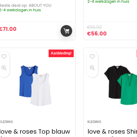
2-4 werkdagen in huis
Beste deal op:
ABOUT YOU
2-4 werkdagen in huis
€
56.00
€
71.00
Oorspronkelijke pr
Huidige pri
€
56.00
Aanbieding!
KLEDING
KLEDING
love & roses Top blauw
love & roses Shi