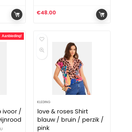
€
48.00
Aanbieding!
KLEDING
 ivoor /
love & roses Shirt
wijnrood
blauw / bruin / perzik /
pink
OU