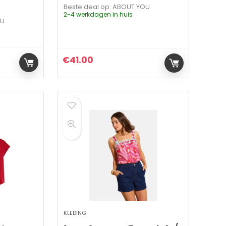
Beste deal op:
ABOUT YOU
2-4 werkdagen in huis
OU
€
41.00
ijs was: €71.00.
 is: €71.00.
KLEDING