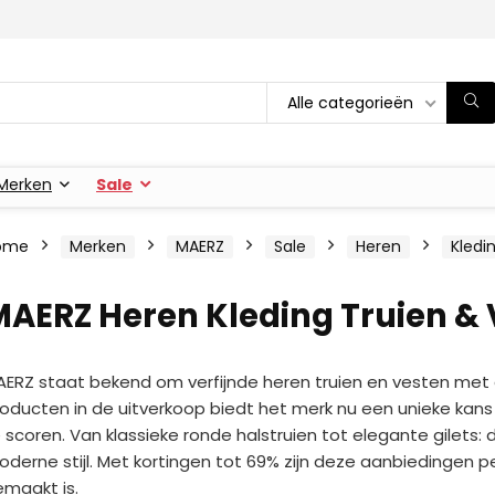
Alle categorieën
Merken
Sale
ome
Merken
MAERZ
Sale
Heren
Kledi
AERZ Heren Kleding Truien & 
ERZ staat bekend om verfijnde heren truien en vesten met 
oducten in de uitverkoop biedt het merk nu een unieke kan
 scoren. Van klassieke ronde halstruien tot elegante gilet
derne stijl. Met kortingen tot 69% zijn deze aanbiedingen 
maakt is.