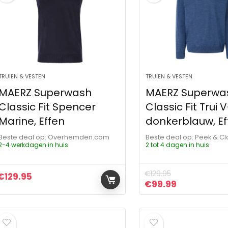
TRUIEN & VESTEN
TRUIEN & VESTEN
MAERZ Superwash
MAERZ Superwa
Classic Fit Spencer
Classic Fit Trui 
Marine, Effen
donkerblauw, Ef
Beste deal op:
Overhemden.com
Beste deal op:
Peek & C
2-4 werkdagen in huis
2 tot 4 dagen in huis
€
129.95
€
129.95
Oorspronkelijke pr
Huidige prij
€
99.99