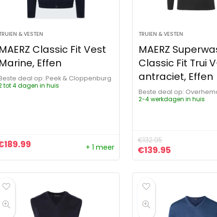
TRUIEN & VESTEN
TRUIEN & VESTEN
MAERZ Classic Fit Vest
MAERZ Superwa
Marine, Effen
Classic Fit Trui 
antraciet, Effen
Beste deal op:
Peek & Cloppenburg
2 tot 4 dagen in huis
Beste deal op:
Overhe
2-4 werkdagen in huis
€
132.95
€
189.99
+ 1 meer
Oorspronkelijke pr
Huidige pri
€
139.95