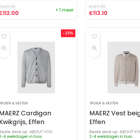
€
149.95
€
149.95
+ 1 meer
Oorspronkelijke prijs was: €149.95.
Huidige prijs is: €112.00.
Oorspronkelijke pr
Huidige prijs
€
112.00
€
113.10
- 23%
TRUIEN & VESTEN
TRUIEN & VESTEN
MAERZ Cardigan
MAERZ Vest beig
Kwikgrijs, Effen
Effen
Beste deal op:
ABOUT YOU
Beste deal op:
ABOUT Y
2-4 werkdagen in huis
2-4 werkdagen in huis