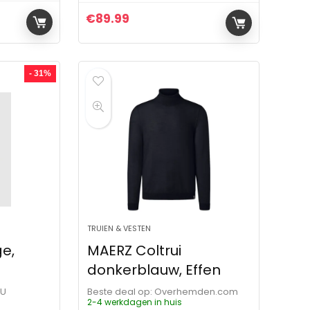
€
89.99
ijs was: €149.95.
 is: €113.10.
- 31%
TRUIEN & VESTEN
e,
MAERZ Coltrui
donkerblauw, Effen
OU
Beste deal op:
Overhemden.com
2-4 werkdagen in huis