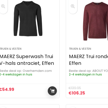
TRUIEN & VESTEN
TRUIEN & VESTEN
MAERZ Superwash Trui
MAERZ Trui ronde
V-hals antraciet, Effen
Effen
Beste deal op:
Overhemden.com
Beste deal op:
ABOUT Y
2-4 werkdagen in huis
2-4 werkdagen in huis
€
139.95
€
54.99
Oorspronkelijke pr
Huidige pri
€
106.25