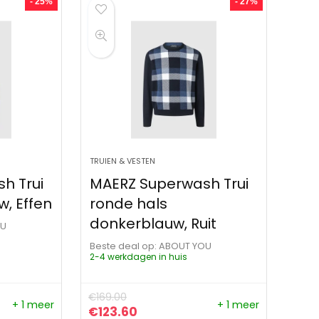
- 25%
- 27%
TRUIEN & VESTEN
h Trui
MAERZ Superwash Trui
w, Effen
ronde hals
donkerblauw, Ruit
OU
Beste deal op:
ABOUT YOU
2-4 werkdagen in huis
€
169.00
+ 1 meer
+ 1 meer
ijs was: €149.95.
s is: €112.00.
Oorspronkelijke prijs was: €169.00.
Huidige prijs is: €123.60.
€
123.60