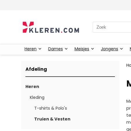
Zoeken naar:
Heren
Dames
Meisjes
Jongens
H
Afdeling
M
Heren
Kleding
MA
pr
T-shirts & Polo's
te
Truien & Vesten
mo
ge