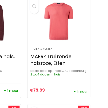
TRUIEN & VESTEN
 hals,
MAERZ Trui ronde
halsroze, Effen
OU
Beste deal op:
Peek & Cloppenburg
2 tot 4 dagen in huis
€
79.99
+ 1 meer
+ 1 meer
ijs was: €139.95.
js is: €106.25.