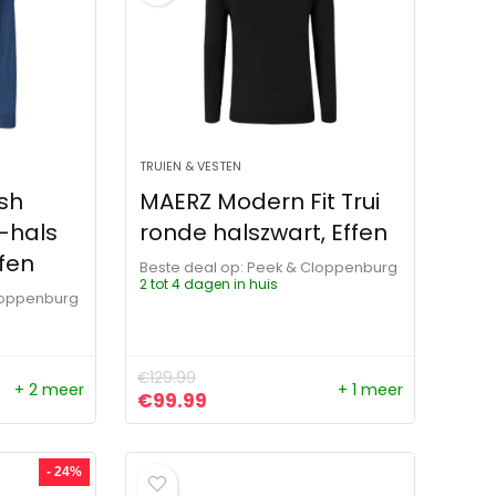
TRUIEN & VESTEN
sh
MAERZ Modern Fit Trui
V-hals
ronde halszwart, Effen
fen
Beste deal op:
Peek & Cloppenburg
2 tot 4 dagen in huis
loppenburg
€
129.99
+ 2 meer
+ 1 meer
ijs was: €129.95.
s is: €99.99.
Oorspronkelijke prijs was: €129.99.
Huidige prijs is: €99.99.
€
99.99
- 24%