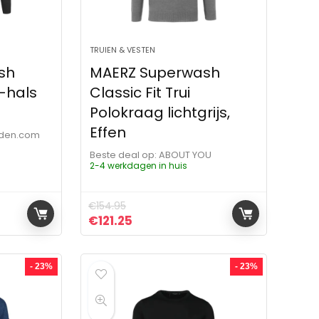
TRUIEN & VESTEN
sh
MAERZ Superwash
V-hals
Classic Fit Trui
Polokraag lichtgrijs,
Effen
mden.com
Beste deal op:
ABOUT YOU
2-4 werkdagen in huis
€
154.95
ijs was: €132.95.
js is: €139.95.
Oorspronkelijke prijs was: €154.95.
Huidige prijs is: €121.25.
€
121.25
- 23%
- 23%