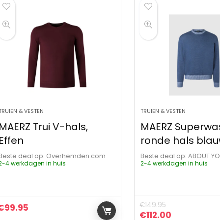
TRUIEN & VESTEN
TRUIEN & VESTEN
MAERZ Trui V-hals,
MAERZ Superwas
Effen
ronde hals blau
Beste deal op:
Overhemden.com
Beste deal op:
ABOUT Y
2-4 werkdagen in huis
2-4 werkdagen in huis
€
149.95
€
99.95
Oorspronkelijke pr
Huidige prij
€
112.00