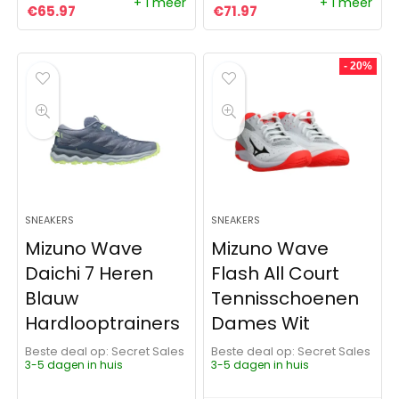
+ 1 meer
+ 1 meer
Oorspronkelijke prijs was: €109.95.
Huidige prijs is: €65.97.
Oorspronkelijke prijs was: 
Huidige prijs is: €71.
€
65.97
€
71.97
- 20%
SNEAKERS
SNEAKERS
Mizuno Wave
Mizuno Wave
Daichi 7 Heren
Flash All Court
Blauw
Tennisschoenen
Hardlooptrainers
Dames Wit
Beste deal op:
Secret Sales
Beste deal op:
Secret Sales
3-5 dagen in huis
3-5 dagen in huis