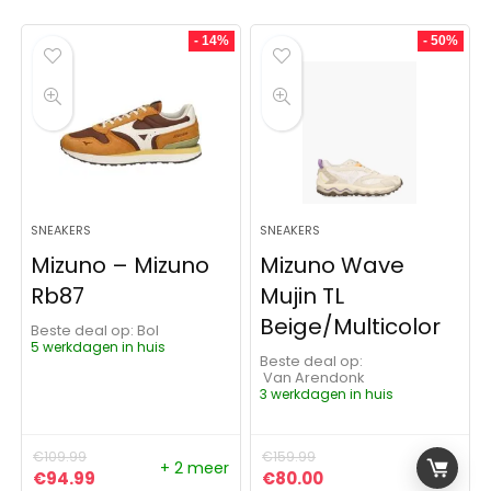
- 14%
- 50%
SNEAKERS
SNEAKERS
Mizuno – Mizuno
Mizuno Wave
Rb87
Mujin TL
Beige/Multicolor
Beste deal op:
Bol
5 werkdagen in huis
Beste deal op:
Van Arendonk
3 werkdagen in huis
€
109.99
€
159.99
+ 2 meer
Oorspronkelijke prijs was: €109.99.
Huidige prijs is: €94.99.
Oorspronkelijke prijs was:
Huidige prijs is: €8
€
94.99
€
80.00