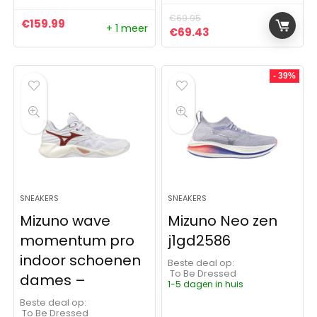
€
69.95
€
159.99
+ 1 meer
Oorspronkelijke prijs was:
Huidige prijs is: €6
€
69.43
- 39%
SNEAKERS
SNEAKERS
Mizuno wave
Mizuno Neo zen
momentum pro
j1gd2586
indoor schoenen
Beste deal op:
To Be Dressed
dames –
1-5 dagen in huis
Beste deal op:
To Be Dressed