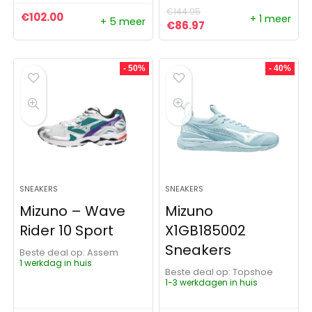
€
144.95
€
102.00
+ 1 meer
+ 5 meer
Oorspronkelijke prijs was:
Huidige prijs is: €86
€
86.97
- 50%
- 40%
SNEAKERS
SNEAKERS
Mizuno – Wave
Mizuno
Rider 10 Sport
X1GB185002
Sneakers
Beste deal op:
Assem
1 werkdag in huis
Beste deal op:
Topshoe
1-3 werkdagen in huis