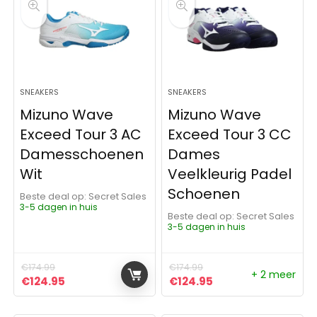
SNEAKERS
SNEAKERS
Mizuno Wave
Mizuno Wave
Exceed Tour 3 AC
Exceed Tour 3 CC
Damesschoenen
Dames
Wit
Veelkleurig Padel
Schoenen
Beste deal op:
Secret Sales
3-5 dagen in huis
Beste deal op:
Secret Sales
3-5 dagen in huis
€
174.99
€
174.99
+ 2 meer
Oorspronkelijke prijs was: €174.99.
Huidige prijs is: €124.95.
Oorspronkelijke prijs was:
Huidige prijs is: €1
€
124.95
€
124.95