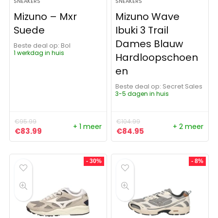
SNEAKERS
SNEAKERS
Mizuno – Mxr
Mizuno Wave
Suede
Ibuki 3 Trail
Dames Blauw
Beste deal op:
Bol
1 werkdag in huis
Hardloopschoen
en
Beste deal op:
Secret Sales
3-5 dagen in huis
€
95.99
€
104.99
+ 1 meer
+ 2 meer
Oorspronkelijke prijs was: €95.99.
Huidige prijs is: €83.99.
Oorspronkelijke prijs was:
Huidige prijs is: €8
€
83.99
€
84.95
- 30%
- 8%