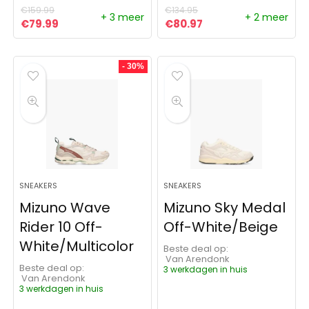
€
159.99
€
134.95
+ 3 meer
+ 2 meer
Oorspronkelijke prijs was: €159.99.
Huidige prijs is: €79.99.
Oorspronkelijke prijs was:
Huidige prijs is: €80
€
79.99
€
80.97
- 30%
SNEAKERS
SNEAKERS
Mizuno Wave
Mizuno Sky Medal
Rider 10 Off-
Off-White/Beige
White/Multicolor
Beste deal op:
Van Arendonk
Beste deal op:
3 werkdagen in huis
Van Arendonk
3 werkdagen in huis