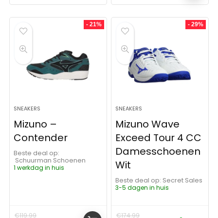
- 21%
- 29%
SNEAKERS
SNEAKERS
Mizuno –
Mizuno Wave
Contender
Exceed Tour 4 CC
Damesschoenen
Beste deal op:
Schuurman Schoenen
Wit
1 werkdag in huis
Beste deal op:
Secret Sales
3-5 dagen in huis
€
119.99
€
174.99