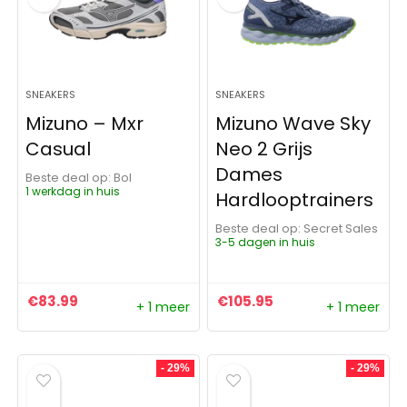
SNEAKERS
SNEAKERS
Mizuno – Mxr
Mizuno Wave Sky
Casual
Neo 2 Grijs
Dames
Beste deal op:
Bol
1 werkdag in huis
Hardlooptrainers
Beste deal op:
Secret Sales
3-5 dagen in huis
€
83.99
€
105.95
+ 1 meer
+ 1 meer
- 29%
- 29%