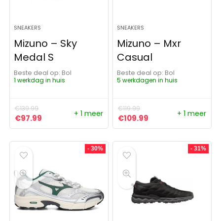
SNEAKERS
SNEAKERS
Mizuno – Sky
Mizuno – Mxr
Medal S
Casual
Beste deal op:
Bol
Beste deal op:
Bol
1 werkdag in huis
5 werkdagen in huis
€
139.99
€
119.99
+ 1 meer
+ 1 meer
Oorspronkelijke prijs was: €139.99.
Huidige prijs is: €97.99.
Oorspronkelijke prijs was: 
Huidige prijs is: €1
€
97.99
€
109.99
- 30%
- 31%