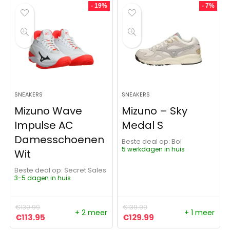
- 19%
- 7%
SNEAKERS
SNEAKERS
Mizuno Wave
Mizuno – Sky
Impulse AC
Medal S
Damesschoenen
Beste deal op:
Bol
5 werkdagen in huis
Wit
Beste deal op:
Secret Sales
3-5 dagen in huis
€
139.99
€
139.99
+ 2 meer
+ 1 meer
Oorspronkelijke prijs was: €139.99.
Huidige prijs is: €113.95.
Oorspronkelijke prijs was:
Huidige prijs is: €1
€
113.95
€
129.99