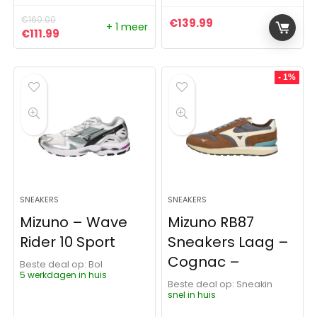
€
160.00
€
139.99
+ 1 meer
Oorspronkelijke prijs was: €160.00.
Huidige prijs is: €111.99.
€
111.99
- 1%
SNEAKERS
SNEAKERS
Mizuno – Wave
Mizuno RB87
Rider 10 Sport
Sneakers Laag –
Cognac –
Beste deal op:
Bol
5 werkdagen in huis
Beste deal op:
Sneakin
snel in huis