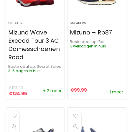
SNEAKERS
SNEAKERS
Mizuno Wave
Mizuno – Rb87
Exceed Tour 3 AC
Beste deal op:
Bol
5 werkdagen in huis
Damesschoenen
Rood
Beste deal op:
Secret Sales
3-5 dagen in huis
€
174.99
€
99.99
+ 2 meer
+ 1 meer
Oorspronkelijke prijs was: €174.99.
Huidige prijs is: €124.95.
€
124.95