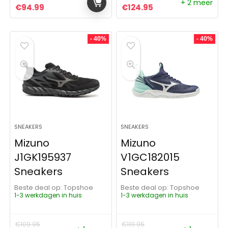
+ 2 meer
Oorspronkelijke prijs was: €119.99.
Huidige prijs is: €94.99.
Oorspronkelijke prijs was:
Huidige prijs is: €1
€
94.99
€
124.95
- 40%
- 40%
SNEAKERS
SNEAKERS
Mizuno
Mizuno
J1GK195937
V1GC182015
Sneakers
Sneakers
Beste deal op:
Topshoe
Beste deal op:
Topshoe
1-3 werkdagen in huis
1-3 werkdagen in huis
€
109.95
€
119.95