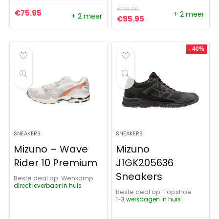
€
119.99
€
75.95
+ 2 meer
+ 2 meer
Oorspronkelijke prijs was: 
Huidige prijs is: €9
€
95.95
- 40%
SNEAKERS
SNEAKERS
Mizuno – Wave
Mizuno
Rider 10 Premium
J1GK205636
Sneakers
Beste deal op:
Wehkamp
direct leverbaar in huis
Beste deal op:
Topshoe
1-3 werkdagen in huis