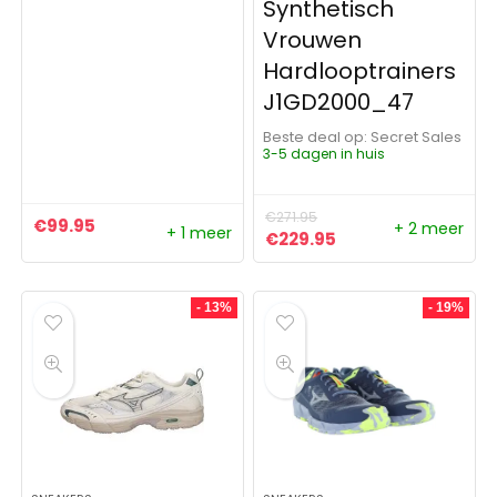
Synthetisch
Vrouwen
Hardlooptrainers
J1GD2000_47
Beste deal op:
Secret Sales
3-5 dagen in huis
€
271.95
€
99.95
+ 2 meer
+ 1 meer
Oorspronkelijke prijs was:
Huidige prijs is: €
€
229.95
- 13%
- 19%