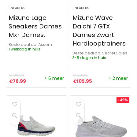
SNEAKERS
SNEAKERS
Mizuno Lage
Mizuno Wave
Sneakers Dames
Daichi 7 GTX
Mxr Dames,
Dames Zwart
Hardlooptrainers
Beste deal op:
Assem
1 werkdag in huis
Beste deal op:
Secret Sales
3-5 dagen in huis
€
109.99
€
153.95
+ 6 meer
+ 2 meer
Oorspronkelijke prijs was: €109.99.
Huidige prijs is: €76.99.
Oorspronkelijke prijs was:
Huidige prijs is: €1
€
76.99
€
105.95
- 49%