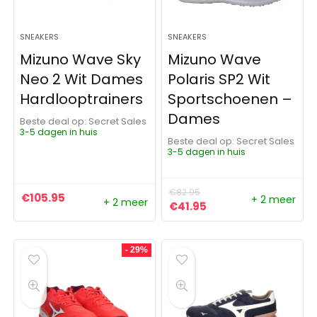
SNEAKERS
SNEAKERS
Mizuno Wave Sky
Mizuno Wave
Neo 2 Wit Dames
Polaris SP2 Wit
Hardlooptrainers
Sportschoenen –
Dames
Beste deal op:
Secret Sales
3-5 dagen in huis
Beste deal op:
Secret Sales
3-5 dagen in huis
€
82.95
€
105.95
+ 2 meer
+ 2 meer
Oorspronkelijke prijs was:
Huidige prijs is: €41
€
41.95
- 29%