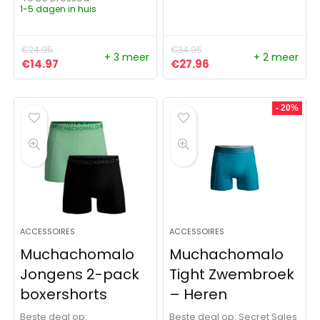
1-5 dagen in huis
€
24.95
€
34.95
+ 3 meer
+ 2 meer
Oorspronkelijke prijs was: €24.95.
Huidige prijs is: €14.97.
Oorspronkelijke prijs was:
Huidige prijs is: €27
€
14.97
€
27.96
- 20%
ACCESSOIRES
ACCESSOIRES
Muchachomalo
Muchachomalo
Jongens 2-pack
Tight Zwembroek
boxershorts
– Heren
Beste deal op:
Beste deal op:
Secret Sales