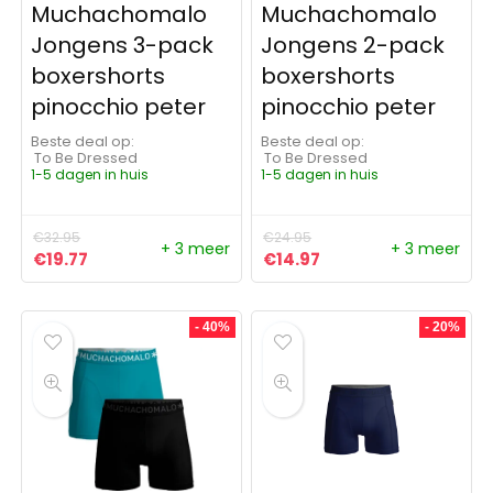
Muchachomalo
Muchachomalo
Jongens 3-pack
Jongens 2-pack
boxershorts
boxershorts
pinocchio peter
pinocchio peter
Beste deal op:
Beste deal op:
To Be Dressed
To Be Dressed
1-5 dagen in huis
1-5 dagen in huis
€
32.95
€
24.95
+ 3 meer
+ 3 meer
Oorspronkelijke prijs was: €32.95.
Huidige prijs is: €19.77.
Oorspronkelijke prijs was:
Huidige prijs is: €14
€
19.77
€
14.97
- 40%
- 20%