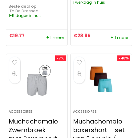
1 werkdag in huis
Beste deal op:
To Be Dressed
1-5 dagen in huis
€
19.77
€
28.95
+ 1 meer
+ 1 meer
- 7%
- 40%
ACCESSOIRES
ACCESSOIRES
Muchachomalo
Muchachomalo
Zwembroek –
boxershort – set