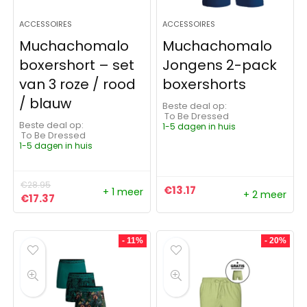
ACCESSOIRES
ACCESSOIRES
Muchachomalo
Muchachomalo
boxershort – set
Jongens 2-pack
van 3 roze / rood
boxershorts
/ blauw
Beste deal op:
To Be Dressed
Beste deal op:
1-5 dagen in huis
To Be Dressed
1-5 dagen in huis
€
28.95
€
13.17
+ 1 meer
+ 2 meer
Oorspronkelijke prijs was: €28.95.
Huidige prijs is: €17.37.
€
17.37
- 11%
- 20%