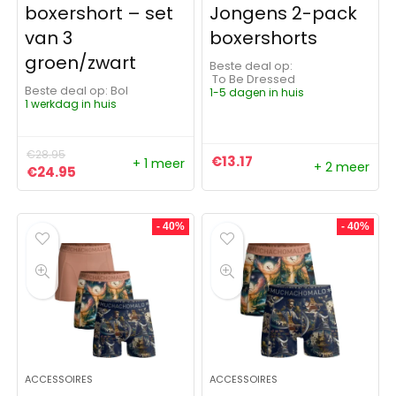
boxershort – set
Jongens 2-pack
van 3
boxershorts
groen/zwart
Beste deal op:
To Be Dressed
Beste deal op:
Bol
1-5 dagen in huis
1 werkdag in huis
€
28.95
€
13.17
+ 1 meer
+ 2 meer
Oorspronkelijke prijs was: €28.95.
Huidige prijs is: €24.95.
€
24.95
- 40%
- 40%
ACCESSOIRES
ACCESSOIRES