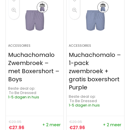
ACCESSOIRES
ACCESSOIRES
Muchachomalo
Muchachomalo –
Zwembroek –
1-pack
met Boxershort –
zwembroek +
Boys
gratis boxershort
Purple
Beste deal op:
To Be Dressed
Beste deal op:
1-5 dagen in huis
To Be Dressed
1-5 dagen in huis
€
29.95
€
29.95
+ 2 meer
+ 2 meer
Oorspronkelijke prijs was: €29.95.
Huidige prijs is: €27.96.
Oorspronkelijke prijs was:
Huidige prijs is: €27
€
27.96
€
27.96