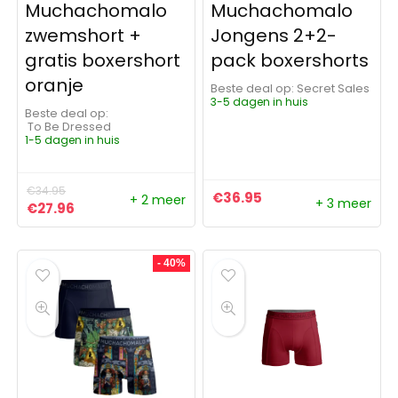
Muchachomalo
Muchachomalo
zwemshort +
Jongens 2+2-
gratis boxershort
pack boxershorts
oranje
Beste deal op:
Secret Sales
3-5 dagen in huis
Beste deal op:
To Be Dressed
1-5 dagen in huis
€
34.95
€
36.95
+ 2 meer
+ 3 meer
Oorspronkelijke prijs was: €34.95.
Huidige prijs is: €27.96.
€
27.96
- 40%