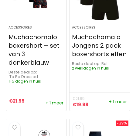
ACCESSOIRES
ACCESSOIRES
Muchachomalo
Muchachomalo
boxershort – set
Jongens 2 pack
van 3
boxershorts effen
donkerblauw
Beste deal op:
Bol
2 werkdagen in huis
Beste deal op:
To Be Dressed
1-5 dagen in huis
€
21.95
€
21.95
+ 1 meer
+ 1 meer
Oorspronkelijke prijs was:
Huidige prijs is: €19
€
19.98
- 29%