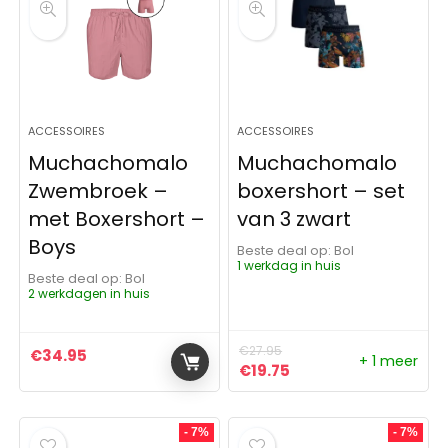
ACCESSOIRES
ACCESSOIRES
Muchachomalo
Muchachomalo
Zwembroek –
boxershort – set
met Boxershort –
van 3 zwart
Boys
Beste deal op:
Bol
1 werkdag in huis
Beste deal op:
Bol
2 werkdagen in huis
€
27.95
€
34.95
+ 1 meer
Oorspronkelijke prijs was:
Huidige prijs is: €19.
€
19.75
- 7%
- 7%