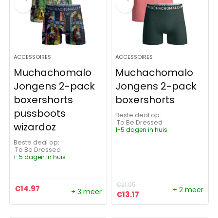
ACCESSOIRES
ACCESSOIRES
Muchachomalo
Muchachomalo
Jongens 2-pack
Jongens 2-pack
boxershorts
boxershorts
pussboots
Beste deal op:
To Be Dressed
wizardoz
1-5 dagen in huis
Beste deal op:
To Be Dressed
1-5 dagen in huis
€
21.95
€
14.97
+ 2 meer
+ 3 meer
Oorspronkelijke prijs was:
Huidige prijs is: €13.1
€
13.17