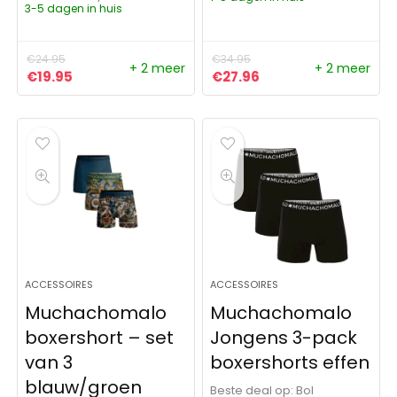
3-5 dagen in huis
€
24.95
€
34.95
+ 2 meer
+ 2 meer
Oorspronkelijke prijs was: €24.95.
Huidige prijs is: €19.95.
Oorspronkelijke prijs was:
Huidige prijs is: €27
€
19.95
€
27.96
ACCESSOIRES
ACCESSOIRES
Muchachomalo
Muchachomalo
boxershort – set
Jongens 3-pack
van 3
boxershorts effen
blauw/groen
Beste deal op:
Bol