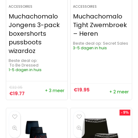
ACCESSOIRES
ACCESSOIRES
Muchachomalo
Muchachomalo
Jongens 3-pack
Tight Zwembroek
boxershorts
– Heren
pussboots
Beste deal op:
Secret Sales
3-5 dagen in huis
wizardoz
Beste deal op:
To Be Dressed
1-5 dagen in huis
€
32.95
€
19.95
+ 3 meer
+ 2 meer
Oorspronkelijke prijs was: €32.95.
Huidige prijs is: €19.77.
€
19.77
- 9%