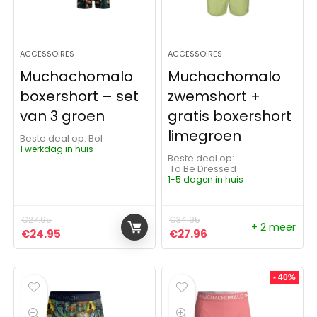
ACCESSOIRES
ACCESSOIRES
Muchachomalo
Muchachomalo
boxershort – set
zwemshort +
van 3 groen
gratis boxershort
limegroen
Beste deal op:
Bol
1 werkdag in huis
Beste deal op:
To Be Dressed
1-5 dagen in huis
€
27.95
€
34.95
+ 2 meer
Oorspronkelijke prijs was: €27.95.
Huidige prijs is: €24.95.
Oorspronkelijke prijs was:
Huidige prijs is: €27
€
24.95
€
27.96
- 40%