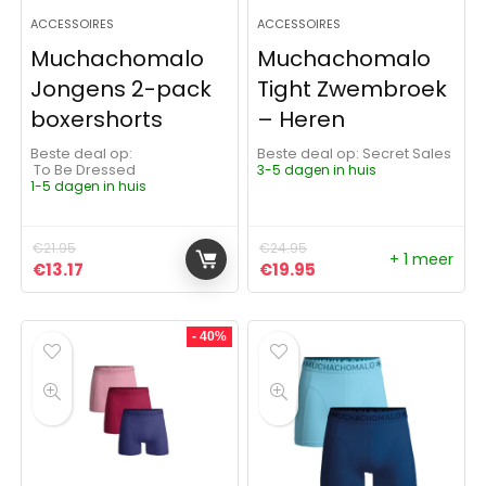
ACCESSOIRES
ACCESSOIRES
Muchachomalo
Muchachomalo
Jongens 2-pack
Tight Zwembroek
boxershorts
– Heren
Beste deal op:
Beste deal op:
Secret Sales
To Be Dressed
3-5 dagen in huis
1-5 dagen in huis
€
21.95
€
24.95
+ 1 meer
Oorspronkelijke prijs was: €21.95.
Huidige prijs is: €13.17.
Oorspronkelijke prijs was:
Huidige prijs is: €19
€
13.17
€
19.95
- 40%