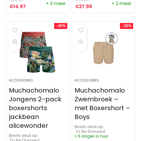
€
24.95
€
29.95
+ 3 meer
+ 2 meer
Oorspronkelijke prijs was: €24.95.
Huidige prijs is: €14.97.
Oorspronkelijke prijs was:
Huidige prijs is: €27
€
14.97
€
27.96
- 40%
- 20%
ACCESSOIRES
ACCESSOIRES
Muchachomalo
Muchachomalo
Jongens 2-pack
Zwembroek –
boxershorts
met Boxershort –
jackbean
Boys
alicewonder
Beste deal op:
To Be Dressed
Beste deal op:
1-5 dagen in huis
To Be Dressed