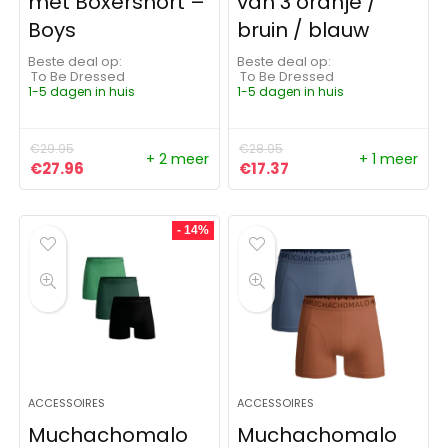
met Boxershort –
van 3 oranje /
Boys
bruin / blauw
Beste deal op:
Beste deal op:
To Be Dressed
To Be Dressed
1-5 dagen in huis
1-5 dagen in huis
€
29.95
€
28.95
+ 2 meer
+ 1 meer
Oorspronkelijke prijs was: €29.95.
Huidige prijs is: €27.96.
Oorspronkelijke prijs was:
Huidige prijs is: €17.
€
27.96
€
17.37
- 14%
ACCESSOIRES
ACCESSOIRES
Muchachomalo
Muchachomalo