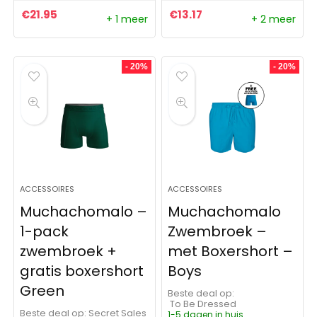
€
21.95
€
13.17
+ 1 meer
+ 2 meer
- 20%
- 20%
ACCESSOIRES
ACCESSOIRES
Muchachomalo –
Muchachomalo
1-pack
Zwembroek –
zwembroek +
met Boxershort –
gratis boxershort
Boys
Green
Beste deal op:
To Be Dressed
Beste deal op:
Secret Sales
1-5 dagen in huis