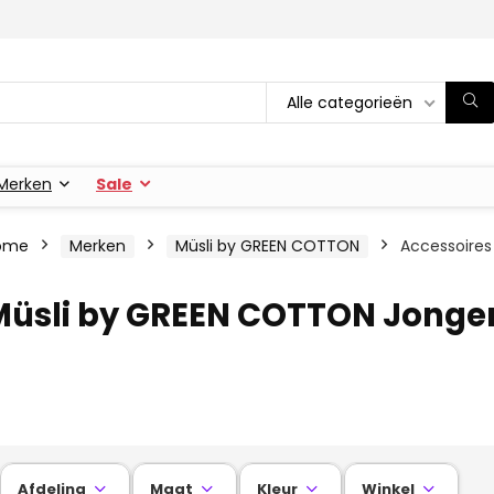
Alle categorieën
Merken
Sale
ome
Merken
Müsli by GREEN COTTON
Accessoires
Müsli by GREEN COTTON Jongen
Afdeling
Maat
Kleur
Winkel



