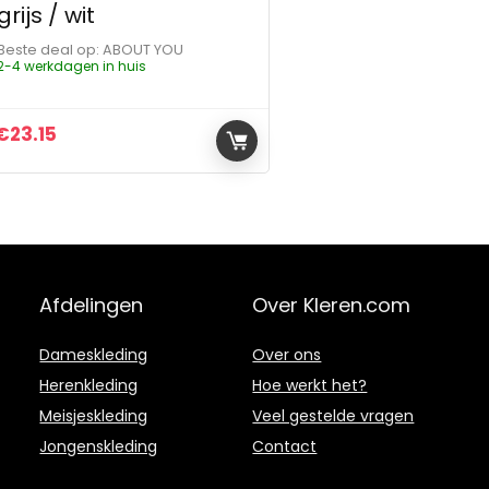
grijs / wit
Beste deal op:
ABOUT YOU
2-4 werkdagen in huis
€
23.15
Afdelingen
Over Kleren.com
Dameskleding
Over ons
Herenkleding
Hoe werkt het?
Meisjeskleding
Veel gestelde vragen
Jongenskleding
Contact