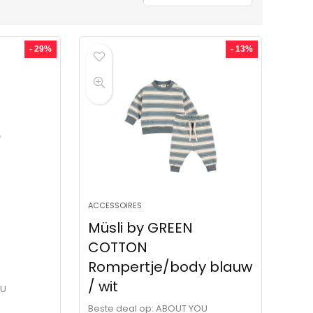
- 29%
- 13%
ACCESSOIRES
Müsli by GREEN
COTTON
Rompertje/body blauw
/ wit
OU
Beste deal op:
ABOUT YOU