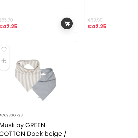
€
55.70
€
59.90
Oorspronkelijke prijs was: €55.70.
Huidige prijs is: €42.25.
Oorspronkelijke pr
Huidige prij
€
42.25
€
42.25
ACCESSOIRES
Müsli by GREEN
COTTON Doek beige /