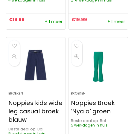
4 werkdagen in huis
2-4 werkdagen in huis
€
19.99
€
19.99
+ 1 meer
+ 1 meer
BROEKEN
BROEKEN
Noppies kids wide
Noppies Broek
leg casual broek
‘Nyala’ groen
blauw
Beste deal op:
Bol
5 werkdagen in huis
Beste deal op:
Bol
5 werkdagen in huis