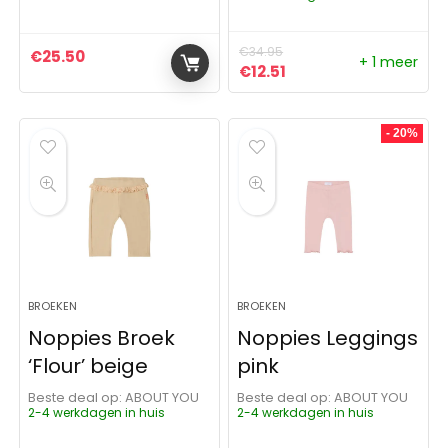
€
34.95
€
25.50
+ 1 meer
Oorspronkelijke prijs was:
Huidige prijs is: €12.5
€
12.51
- 20%
BROEKEN
BROEKEN
Noppies Broek
Noppies Leggings
‘Flour’ beige
pink
Beste deal op:
ABOUT YOU
Beste deal op:
ABOUT YOU
2-4 werkdagen in huis
2-4 werkdagen in huis