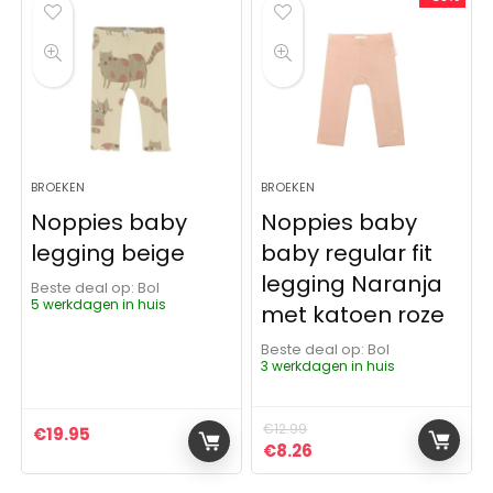
BROEKEN
BROEKEN
Noppies baby
Noppies baby
legging beige
baby regular fit
legging Naranja
Beste deal op:
Bol
5 werkdagen in huis
met katoen roze
Beste deal op:
Bol
3 werkdagen in huis
€
12.99
€
19.95
Oorspronkelijke prijs was:
Huidige prijs is: €8.2
€
8.26