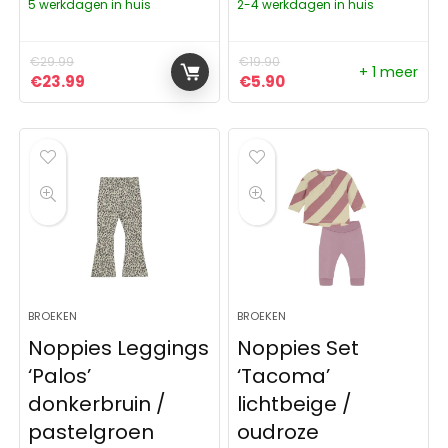
5 werkdagen in huis
2-4 werkdagen in huis
€
29.99
€
19.90
+ 1 meer
Oorspronkelijke prijs was: €29.99.
Huidige prijs is: €23.99.
Oorspronkelijke prijs was:
Huidige prijs is: €5.9
€
23.99
€
5.90
BROEKEN
BROEKEN
Noppies Leggings
Noppies Set
‘Palos’
‘Tacoma’
donkerbruin /
lichtbeige /
pastelgroen
oudroze