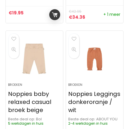
€
42.95
€
19.95
+ 1 meer
Oorspronkelijke prijs was:
Huidige prijs is: €3
€
34.36
BROEKEN
BROEKEN
Noppies baby
Noppies Leggings
relaxed casual
donkeroranje /
broek beige
wit
Beste deal op:
Bol
Beste deal op:
ABOUT YOU
5 werkdagen in huis
2-4 werkdagen in huis