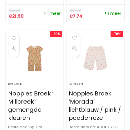
€
21.50
€
21.90
+ 1 meer
+ 1 meer
Oorspronkelijke prijs was: €21.50.
Huidige prijs is: €21.50.
Oorspronkelijke prijs was:
Huidige prijs is: €7.7
€
21.50
€
7.74
- 20%
- 70%
BROEKEN
BROEKEN
Noppies Broek ‘
Noppies Broek
Millcreek ‘
‘Morada’
gemengde
lichtblauw / pink /
kleuren
poederroze
Beste deal op:
Bol
Beste deal op:
ABOUT YOU