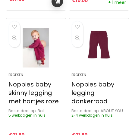
€
10.00
+ 1 meer
BROEKEN
BROEKEN
Noppies baby
Noppies baby
skinny legging
legging
met hartjes roze
donkerrood
Beste deal op:
Bol
Beste deal op:
ABOUT YOU
5 werkdagen in huis
2-4 werkdagen in huis
€
21.50
€
21.50