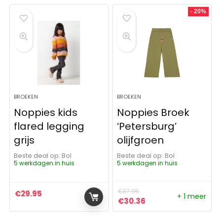
- 20%
BROEKEN
BROEKEN
Noppies kids
Noppies Broek
flared legging
‘Petersburg’
grijs
olijfgroen
Beste deal op:
Bol
Beste deal op:
Bol
5 werkdagen in huis
5 werkdagen in huis
€
37.95
€
29.95
+ 1 meer
Oorspronkelijke prijs was:
Huidige prijs is: €3
€
30.36