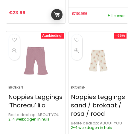
€
23.95
€
18.99
+ 1 meer
Aanbieding!
- 65%
BROEKEN
BROEKEN
Noppies Leggings
Noppies Leggings
‘Thoreau’ lila
sand / brokaat /
rosa / rood
Beste deal op:
ABOUT YOU
2-4 werkdagen in huis
Beste deal op:
ABOUT YOU
2-4 werkdagen in huis