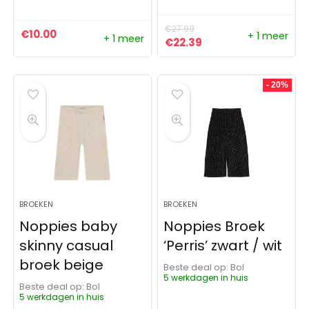
€
27.99
€
10.00
+ 1 meer
+ 1 meer
Oorspronkelijke prijs was:
Huidige prijs is: €22
€
22.39
- 20%
BROEKEN
BROEKEN
Noppies baby
Noppies Broek
skinny casual
‘Perris’ zwart / wit
broek beige
Beste deal op:
Bol
5 werkdagen in huis
Beste deal op:
Bol
5 werkdagen in huis