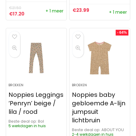
€
21.50
€
23.99
+ 1 meer
+ 1 meer
Oorspronkelijke prijs was: €21.50.
Huidige prijs is: €17.20.
€
17.20
- 64%
BROEKEN
BROEKEN
Noppies Leggings
Noppies baby
‘Penryn’ beige /
gebloemde A-lijn
lila / rood
jumpsuit
lichtbruin
Beste deal op:
Bol
5 werkdagen in huis
Beste deal op:
ABOUT YOU
2-4 werkdagen in huis