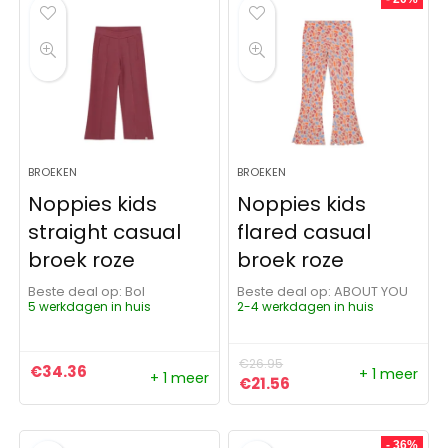
BROEKEN
BROEKEN
Noppies kids
Noppies kids
straight casual
flared casual
broek roze
broek roze
Beste deal op:
Bol
Beste deal op:
ABOUT YOU
5 werkdagen in huis
2-4 werkdagen in huis
€
26.95
€
34.36
+ 1 meer
+ 1 meer
Oorspronkelijke prijs was:
Huidige prijs is: €21.
€
21.56
- 36%