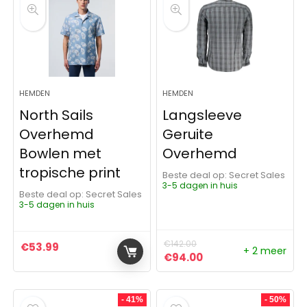
HEMDEN
HEMDEN
North Sails
Langsleeve
Overhemd
Geruite
Bowlen met
Overhemd
tropische print
Beste deal op:
Secret Sales
3-5 dagen in huis
Beste deal op:
Secret Sales
3-5 dagen in huis
€
142.00
€
53.99
+ 2 meer
Oorspronkelijke prijs was:
Huidige prijs is: €9
€
94.00
- 41%
- 50%