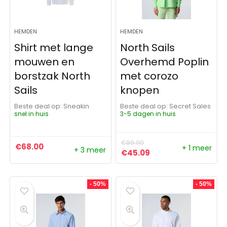
HEMDEN
HEMDEN
Shirt met lange
North Sails
mouwen en
Overhemd Poplin
borstzak North
met corozo
Sails
knopen
Beste deal op:
Sneakin
Beste deal op:
Secret Sales
snel in huis
3-5 dagen in huis
€
89.90
€
68.00
+ 1 meer
+ 3 meer
Oorspronkelijke prijs was:
Huidige prijs is: €4
€
45.09
- 50%
- 50%