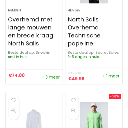
HEMDEN
HEMDEN
Overhemd met
North Sails
lange mouwen
Overhemd
en brede kraag
Technische
North Sails
popeline
Beste deal op:
Sneakin
Beste deal op:
Secret Sales
snel in huis
3-5 dagen in huis
€
99.90
€
74.00
+ 1 meer
+ 3 meer
Oorspronkelijke prijs was:
Huidige prijs is: €4
€
49.95
- 50%