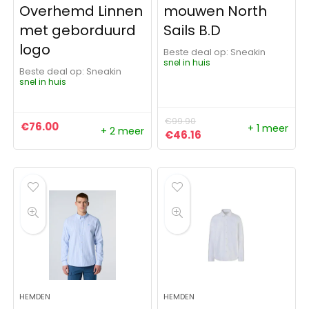
Overhemd Linnen
mouwen North
met geborduurd
Sails B.D
logo
Beste deal op:
Sneakin
snel in huis
Beste deal op:
Sneakin
snel in huis
€
99.90
€
76.00
+ 1 meer
+ 2 meer
Oorspronkelijke prijs was:
Huidige prijs is: €46
€
46.16
HEMDEN
HEMDEN