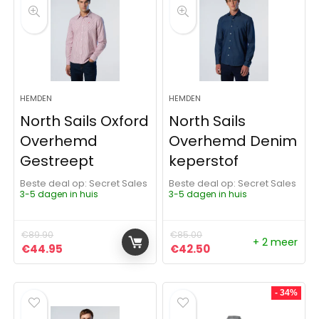
HEMDEN
HEMDEN
North Sails Oxford
North Sails
Overhemd
Overhemd Denim
Gestreept
keperstof
Beste deal op:
Secret Sales
Beste deal op:
Secret Sales
3-5 dagen in huis
3-5 dagen in huis
€
89.90
€
85.00
+ 2 meer
Oorspronkelijke prijs was: €89.90.
Huidige prijs is: €44.95.
Oorspronkelijke prijs was:
Huidige prijs is: €4
€
44.95
€
42.50
- 34%