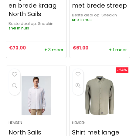
en brede kraag
met brede streep
North Sails
Beste deal op:
Sneakin
snel in huis
Beste deal op:
Sneakin
snel in huis
€
73.00
€
61.00
+ 3 meer
+ 1 meer
- 54%
HEMDEN
HEMDEN
North Sails
Shirt met lange