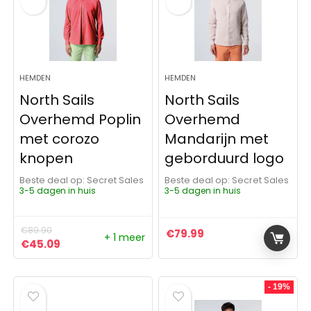
HEMDEN
HEMDEN
North Sails
North Sails
Overhemd Poplin
Overhemd
met corozo
Mandarijn met
knopen
geborduurd logo
Beste deal op:
Secret Sales
Beste deal op:
Secret Sales
3-5 dagen in huis
3-5 dagen in huis
€
89.90
€
79.99
+ 1 meer
Oorspronkelijke prijs was: €89.90.
Huidige prijs is: €45.09.
€
45.09
- 19%