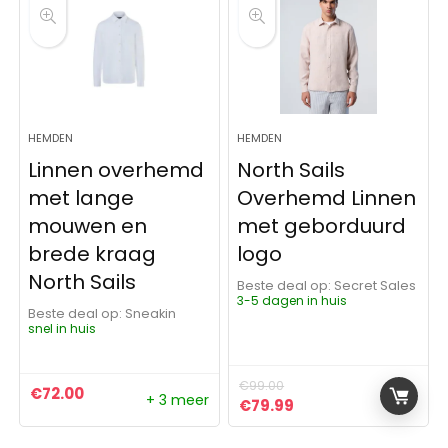
HEMDEN
HEMDEN
Linnen overhemd
North Sails
met lange
Overhemd Linnen
mouwen en
met geborduurd
brede kraag
logo
North Sails
Beste deal op:
Secret Sales
3-5 dagen in huis
Beste deal op:
Sneakin
snel in huis
€
99.00
€
72.00
+ 3 meer
Oorspronkelijke prijs was:
Huidige prijs is: €79
€
79.99