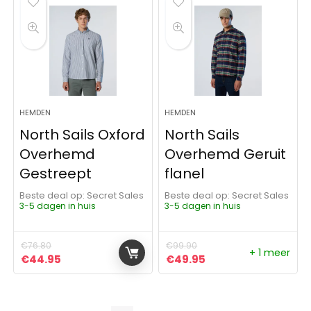
HEMDEN
HEMDEN
North Sails Oxford
North Sails
Overhemd
Overhemd Geruit
Gestreept
flanel
Beste deal op:
Secret Sales
Beste deal op:
Secret Sales
3-5 dagen in huis
3-5 dagen in huis
€
76.80
€
99.90
+ 1 meer
Oorspronkelijke prijs was: €76.80.
Huidige prijs is: €44.95.
Oorspronkelijke prijs was:
Huidige prijs is: €4
€
44.95
€
49.95