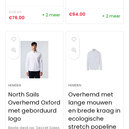
€
99.00
€
94.00
+ 2 meer
+ 2 meer
Oorspronkelijke prijs was: €99.00.
Huidige prijs is: €76.00.
€
76.00
HEMDEN
HEMDEN
North Sails
Overhemd met
Overhemd Oxford
lange mouwen
met geborduurd
en brede kraag in
logo
ecologische
stretch popeline
Beste deal op:
Secret Sales