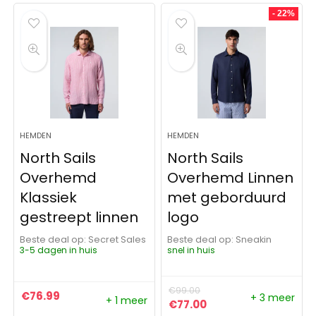
- 22%
HEMDEN
HEMDEN
North Sails
North Sails
Overhemd
Overhemd Linnen
Klassiek
met geborduurd
gestreept linnen
logo
Beste deal op:
Secret Sales
Beste deal op:
Sneakin
3-5 dagen in huis
snel in huis
€
99.00
€
76.99
+ 3 meer
+ 1 meer
Oorspronkelijke prijs was:
Huidige prijs is: €77
€
77.00