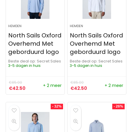
HEMDEN
HEMDEN
North Sails Oxford
North Sails Oxford
Overhemd Met
Overhemd Met
geborduurd logo
geborduurd logo
Beste deal op:
Secret Sales
Beste deal op:
Secret Sales
3-5 dagen in huis
3-5 dagen in huis
€
85.00
€
85.00
+ 2 meer
+ 2 meer
Oorspronkelijke prijs was: €85.00.
Huidige prijs is: €42.50.
Oorspronkelijke prijs was:
Huidige prijs is: €4
€
42.50
€
42.50
- 32%
- 26%