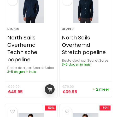
HEMDEN
HEMDEN
North Sails
North Sails
Overhemd
Overhemd
Technische
Stretch popeline
popeline
Beste deal op:
Secret Sales
3-5 dagen in huis
Beste deal op:
Secret Sales
3-5 dagen in huis
€
99.90
€
79.90
+ 2 meer
Oorspronkelijke prijs was: €99.90.
Huidige prijs is: €49.95.
Oorspronkelijke prijs was:
Huidige prijs is: €3
€
49.95
€
39.95
- 50%
- 50%