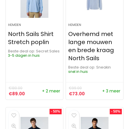
HEMDEN
HEMDEN
North Sails Shirt
Overhemd met
Stretch poplin
lange mouwen
en brede kraag
Beste deal op:
Secret Sales
3-5 dagen in huis
North Sails
Beste deal op:
Sneakin
snel in huis
€
130.00
€
99.00
+ 2 meer
+ 3 meer
Oorspronkelijke prijs was: €130.00.
Huidige prijs is: €89.00.
Oorspronkelijke prijs was:
Huidige prijs is: €73
€
89.00
€
73.00
- 50%
- 50%