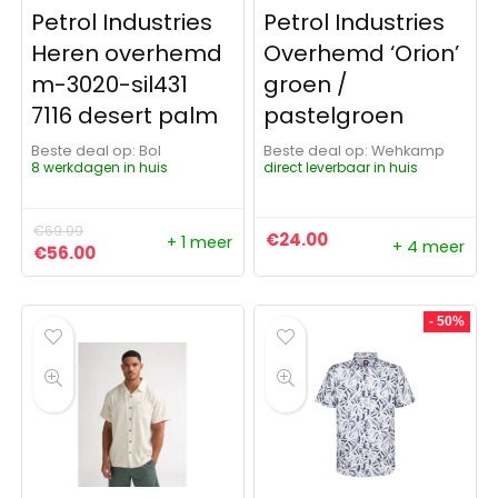
Petrol Industries
Petrol Industries
Heren overhemd
Overhemd ‘Orion’
m-3020-sil431
groen /
7116 desert palm
pastelgroen
Beste deal op:
Bol
Beste deal op:
Wehkamp
8 werkdagen in huis
direct leverbaar in huis
€
69.99
€
24.00
+ 1 meer
+ 4 meer
Oorspronkelijke prijs was: €69.99.
Huidige prijs is: €56.00.
€
56.00
- 50%