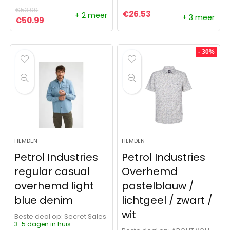
€
53.99
€
26.53
+ 2 meer
+ 3 meer
Oorspronkelijke prijs was: €53.99.
Huidige prijs is: €50.99.
€
50.99
- 30%
HEMDEN
HEMDEN
Petrol Industries
Petrol Industries
regular casual
Overhemd
overhemd light
pastelblauw /
blue denim
lichtgeel / zwart /
wit
Beste deal op:
Secret Sales
3-5 dagen in huis