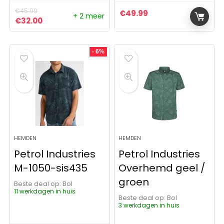
€
45.99
€
49.99
+ 2 meer
Oorspronkelijke prijs was: €45.99.
Huidige prijs is: €32.00.
€
32.00
- 6%
HEMDEN
HEMDEN
Petrol Industries
Petrol Industries
M-1050-sis435
Overhemd geel /
groen
Beste deal op:
Bol
11 werkdagen in huis
Beste deal op:
Bol
3 werkdagen in huis