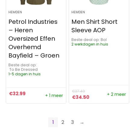
HEMDEN
HEMDEN
Petrol Industries
Men Shirt Short
– Heren
Sleeve AOP
Oversized Effen
Beste deal op:
Bol
2 werkdagen in huis
Overhemd
Bayfield – Groen
Beste deal op:
To Be Dressed
1-5 dagen in huis
€
37.49
€
32.99
+ 2 meer
+ 1 meer
Oorspronkelijke prijs was:
Huidige prijs is: €3
€
34.50
1
2
3
→