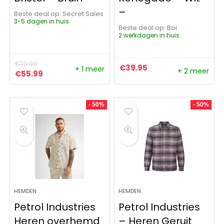
–
Beste deal op:
Secret Sales
3-5 dagen in huis
Beste deal op:
Bol
2 werkdagen in huis
€
79.99
€
39.95
+ 1 meer
+ 2 meer
Oorspronkelijke prijs was: €79.99.
Huidige prijs is: €55.99.
€
55.99
- 50%
- 50%
HEMDEN
HEMDEN
Petrol Industries
Petrol Industries
Heren overhemd
– Heren Geruit