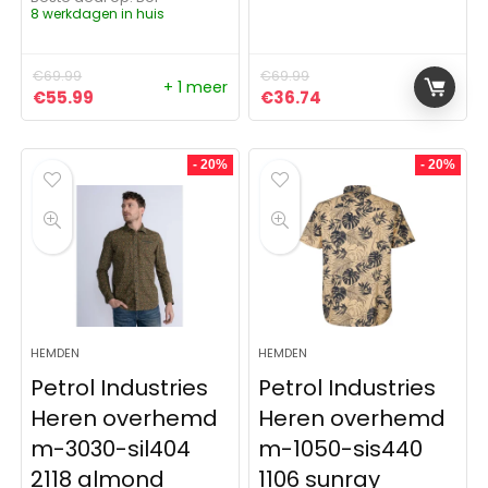
8 werkdagen in huis
€
69.99
€
69.99
+ 1 meer
Oorspronkelijke prijs was: €69.99.
Huidige prijs is: €55.99.
Oorspronkelijke prijs was:
Huidige prijs is: €3
€
55.99
€
36.74
- 20%
- 20%
HEMDEN
HEMDEN
Petrol Industries
Petrol Industries
Heren overhemd
Heren overhemd
m-3030-sil404
m-1050-sis440
2118 almond
1106 sunray