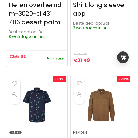
Heren overhemd
Shirt long sleeve
m-3020-sil431
aop
7116 desert palm
Beste deal op:
Bol
3 werkdagen in huis
Beste deal op:
Bol
8 werkdagen in huis
€
59.99
€
56.00
+ 1 meer
Oorspronkelijke prijs was:
Huidige prijs is: €31
€
31.49
- 18%
- 20%
HEMDEN
HEMDEN