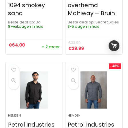
1094 smokey
overhemd
sand
Mahiway – Bruin
Beste deal op:
Bol
Beste deal op:
Secret Sales
8 werkdagen in huis
3-5 dagen in huis
€
33.99
€
64.00
+ 2 meer
Oorspronkelijke prijs was:
Huidige prijs is: €29
€
29.99
- 48%
HEMDEN
HEMDEN
Petrol Industries
Petrol Industries