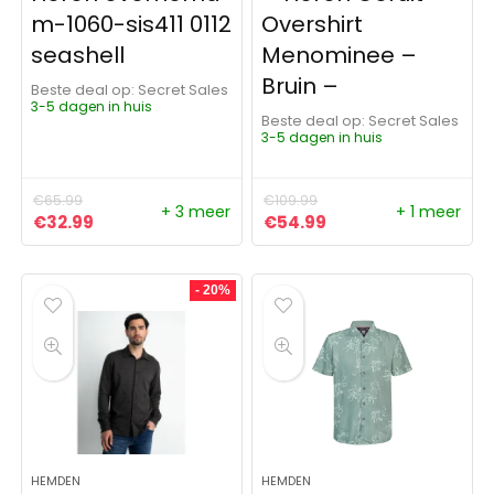
m-1060-sis411 0112
Overshirt
seashell
Menominee –
Bruin –
Beste deal op:
Secret Sales
3-5 dagen in huis
Beste deal op:
Secret Sales
3-5 dagen in huis
€
65.99
€
109.99
+ 3 meer
+ 1 meer
Oorspronkelijke prijs was: €65.99.
Huidige prijs is: €32.99.
Oorspronkelijke prijs was:
Huidige prijs is: €5
€
32.99
€
54.99
- 20%
HEMDEN
HEMDEN