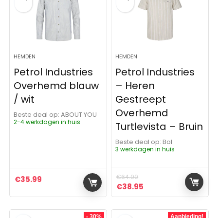
HEMDEN
HEMDEN
Petrol Industries
Petrol Industries
Overhemd blauw
– Heren
/ wit
Gestreept
Overhemd
Beste deal op:
ABOUT YOU
2-4 werkdagen in huis
Turtlevista – Bruin
Beste deal op:
Bol
3 werkdagen in huis
€
64.99
€
35.99
Oorspronkelijke prijs was:
Huidige prijs is: €3
€
38.95
- 30%
Aanbieding!