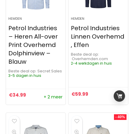
HEMDEN
HEMDEN
Petrol Industries
Petrol Industries
– Heren All-over
Linnen Overhemd
Print Overhemd
, Effen
Dolphinview –
Beste deal op:
Overhemden.com
Blauw
2-4 werkdagen in huis
Beste deal op:
Secret Sales
3-5 dagen in huis
€
59.99
€
34.99
+ 2 meer
- 40%