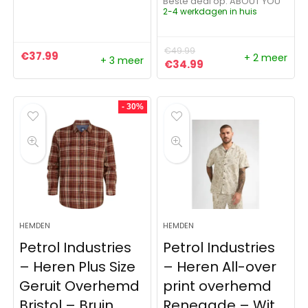
Beste deal op:
ABOUT YOU
2-4 werkdagen in huis
€
49.99
€
37.99
+ 2 meer
+ 3 meer
Oorspronkelijke prijs was:
Huidige prijs is: €3
€
34.99
- 30%
HEMDEN
HEMDEN
Petrol Industries
Petrol Industries
– Heren Plus Size
– Heren All-over
Geruit Overhemd
print overhemd
Bristol – Bruin
Renegade – Wit