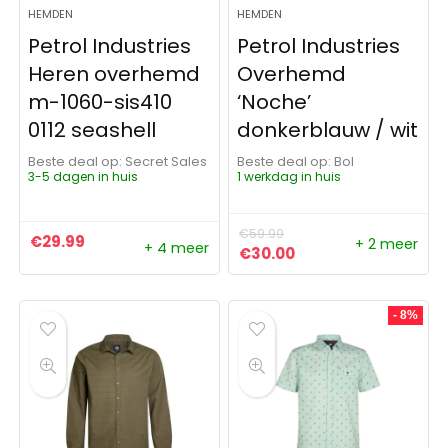
HEMDEN
HEMDEN
Petrol Industries
Petrol Industries
Heren overhemd
Overhemd
m-1060-sis410
‘Noche’
0112 seashell
donkerblauw / wit
Beste deal op:
Secret Sales
Beste deal op:
Bol
3-5 dagen in huis
1 werkdag in huis
€
59.99
€
29.99
+ 2 meer
+ 4 meer
Oorspronkelijke prijs was:
Huidige prijs is: €3
€
30.00
- 8%