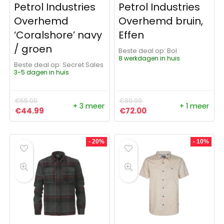
Petrol Industries
Petrol Industries
Overhemd
Overhemd bruin,
‘Coralshore’ navy
Effen
/ groen
Beste deal op:
Bol
8 werkdagen in huis
Beste deal op:
Secret Sales
3-5 dagen in huis
€
55.00
€
89.99
+ 3 meer
+ 1 meer
Oorspronkelijke prijs was: €55.00.
Huidige prijs is: €44.99.
Oorspronkelijke prijs was:
Huidige prijs is: €72
€
44.99
€
72.00
- 20%
- 10%