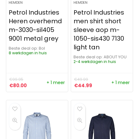
HEMDEN
HEMDEN
Petrol Industries
Petrol Industries
Heren overhemd
men shirt short
m-3030-sil405
sleeve aop m-
9001 metal grey
1050-sis430 7130
light tan
Beste deal op:
Bol
8 werkdagen in huis
Beste deal op:
ABOUT YOU
2-4 werkdagen in huis
€
99.95
€
49.99
+ 1 meer
+ 1 meer
Oorspronkelijke prijs was: €99.95.
Huidige prijs is: €80.00.
Oorspronkelijke prijs was:
Huidige prijs is: €4
€
80.00
€
44.99