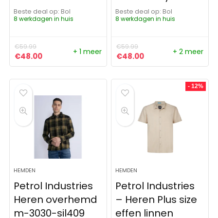
Beste deal op:
Bol
Beste deal op:
Bol
8 werkdagen in huis
8 werkdagen in huis
€
59.99
€
59.99
+ 1 meer
+ 2 meer
Oorspronkelijke prijs was: €59.99.
Huidige prijs is: €48.00.
Oorspronkelijke prijs was:
Huidige prijs is: €4
€
48.00
€
48.00
- 12%
HEMDEN
HEMDEN
Petrol Industries
Petrol Industries
Heren overhemd
– Heren Plus size
m-3030-sil409
effen linnen