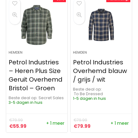
HEMDEN
HEMDEN
Petrol Industries
Petrol Industries
– Heren Plus Size
Overhemd blauw
Geruit Overhemd
/ grijs / wit
Bristol – Groen
Beste deal op:
To Be Dressed
Beste deal op:
Secret Sales
1-5 dagen in huis
3-5 dagen in huis
€
79.99
€
79.99
+ 1 meer
+ 1 meer
Oorspronkelijke prijs was: €79.99.
Huidige prijs is: €55.99.
Oorspronkelijke prijs was:
Huidige prijs is: €79
€
55.99
€
79.99