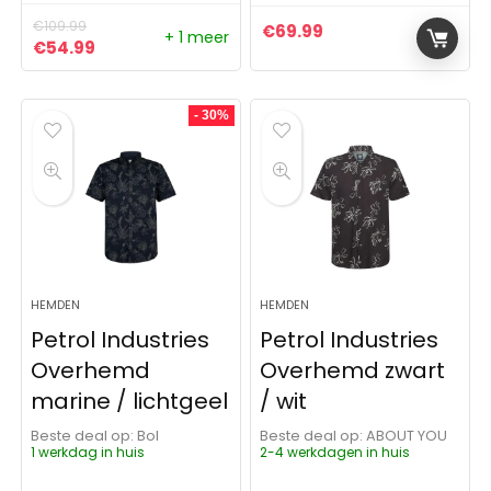
€
109.99
€
69.99
+ 1 meer
Oorspronkelijke prijs was: €109.99.
Huidige prijs is: €54.99.
€
54.99
- 30%
HEMDEN
HEMDEN
Petrol Industries
Petrol Industries
Overhemd
Overhemd zwart
marine / lichtgeel
/ wit
Beste deal op:
Bol
Beste deal op:
ABOUT YOU
1 werkdag in huis
2-4 werkdagen in huis