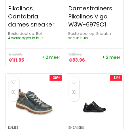
Pikolinos
Damestrainers
Cantabria
Pikolinos Vigo
dames sneaker
W3W-6979C1
Beste deal op:
Bol
Beste deal op:
Sneakin
4 werkdagen in huis
snel in huis
€
129.95
€
119.95
+ 2 meer
+ 2 meer
Oorspronkelijke prijs was: €129.95.
Huidige prijs is: €111.95.
Oorspronkelijke prijs was: 
Huidige prijs is: €8
€
111.95
€
83.96
- 30%
- 11%
DAMES
SNEAKERS