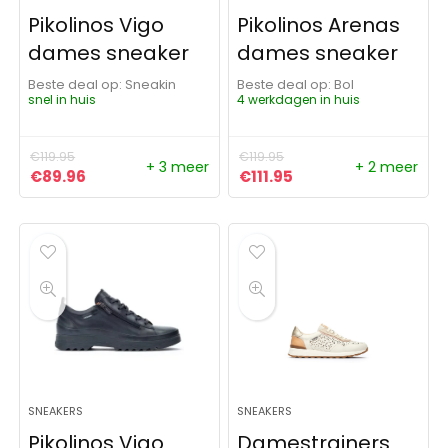
Pikolinos Vigo
Pikolinos Arenas
dames sneaker
dames sneaker
Beste deal op:
Sneakin
Beste deal op:
Bol
snel in huis
4 werkdagen in huis
€
119.95
€
119.95
+ 3 meer
+ 2 meer
Oorspronkelijke prijs was: €119.95.
Huidige prijs is: €89.96.
Oorspronkelijke prijs was: 
Huidige prijs is: €111
€
89.96
€
111.95
SNEAKERS
SNEAKERS
Pikolinos Vigo
Damestrainers