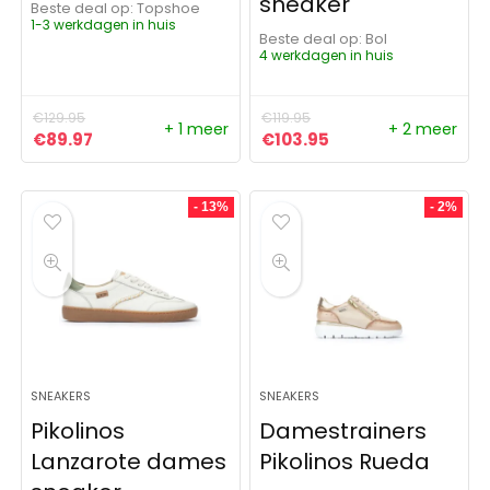
sneaker
Beste deal op:
Topshoe
1-3 werkdagen in huis
Beste deal op:
Bol
4 werkdagen in huis
€
129.95
€
119.95
+ 1 meer
+ 2 meer
Oorspronkelijke prijs was: €129.95.
Huidige prijs is: €89.97.
Oorspronkelijke prijs was: 
Huidige prijs is: €1
€
89.97
€
103.95
- 13%
- 2%
SNEAKERS
SNEAKERS
Pikolinos
Damestrainers
Lanzarote dames
Pikolinos Rueda