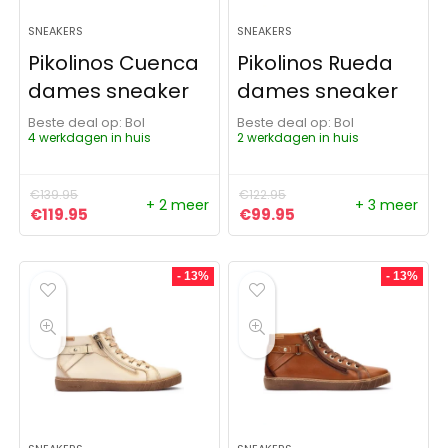
SNEAKERS
SNEAKERS
Pikolinos Cuenca
Pikolinos Rueda
dames sneaker
dames sneaker
Beste deal op:
Bol
Beste deal op:
Bol
4 werkdagen in huis
2 werkdagen in huis
€
139.95
€
122.95
+ 2 meer
+ 3 meer
Oorspronkelijke prijs was: €139.95.
Huidige prijs is: €119.95.
Oorspronkelijke prijs was:
Huidige prijs is: €9
€
119.95
€
99.95
- 13%
- 13%