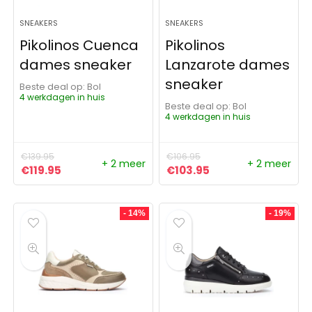
SNEAKERS
SNEAKERS
Pikolinos Cuenca
Pikolinos
dames sneaker
Lanzarote dames
sneaker
Beste deal op:
Bol
4 werkdagen in huis
Beste deal op:
Bol
4 werkdagen in huis
€
139.95
€
106.95
+ 2 meer
+ 2 meer
Oorspronkelijke prijs was: €139.95.
Huidige prijs is: €119.95.
Oorspronkelijke prijs was:
Huidige prijs is: €1
€
119.95
€
103.95
- 14%
- 19%