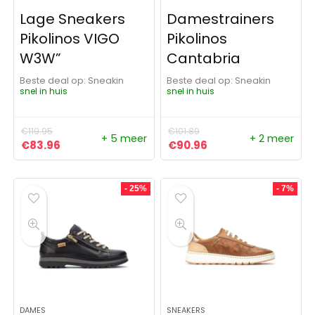
Lage Sneakers
Damestrainers
Pikolinos VIGO
Pikolinos
W3W”
Cantabria
Beste deal op:
Sneakin
Beste deal op:
Sneakin
snel in huis
snel in huis
€
119.95
€
101.89
+ 5 meer
+ 2 meer
Oorspronkelijke prijs was: €119.95.
Huidige prijs is: €83.96.
Oorspronkelijke prijs was: 
Huidige prijs is: €9
€
83.96
€
90.96
- 25%
- 7%
DAMES
SNEAKERS