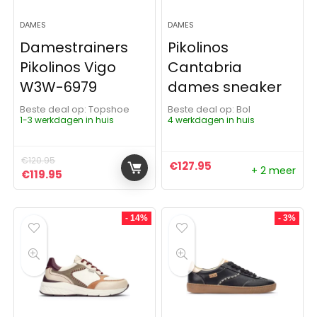
DAMES
DAMES
Damestrainers
Pikolinos
Pikolinos Vigo
Cantabria
W3W-6979
dames sneaker
Beste deal op:
Topshoe
Beste deal op:
Bol
1-3 werkdagen in huis
4 werkdagen in huis
€
120.95
€
127.95
+ 2 meer
Oorspronkelijke prijs was: €120.95.
Huidige prijs is: €119.95.
€
119.95
- 14%
- 3%