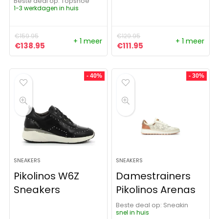
Beste deal op:
Topshoe
1-3 werkdagen in huis
€
159.95
€
129.95
+ 1 meer
+ 1 meer
Oorspronkelijke prijs was: €159.95.
Huidige prijs is: €138.95.
Oorspronkelijke prijs was:
Huidige prijs is: €111
€
138.95
€
111.95
- 40%
- 30%
SNEAKERS
SNEAKERS
Pikolinos W6Z
Damestrainers
Sneakers
Pikolinos Arenas
Beste deal op:
Sneakin
snel in huis