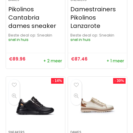
Pikolinos
Damestrainers
Cantabria
Pikolinos
dames sneaker
Lanzarote
Beste deal op:
Sneakin
Beste deal op:
Sneakin
snel in huis
snel in huis
€
89.96
€
87.46
+ 2 meer
+ 1 meer
- 14%
- 30%
SNEAKERS
DAMES