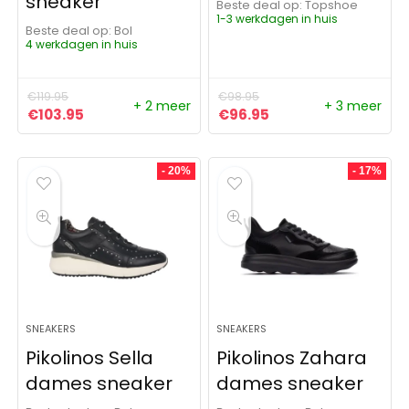
sneaker
Beste deal op:
Topshoe
1-3 werkdagen in huis
Beste deal op:
Bol
4 werkdagen in huis
€
119.95
€
98.95
+ 2 meer
+ 3 meer
Oorspronkelijke prijs was: €119.95.
Huidige prijs is: €103.95.
Oorspronkelijke prijs was:
Huidige prijs is: €9
€
103.95
€
96.95
- 20%
- 17%
SNEAKERS
SNEAKERS
Pikolinos Sella
Pikolinos Zahara
dames sneaker
dames sneaker