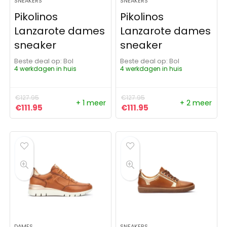
SNEAKERS
SNEAKERS
Pikolinos
Pikolinos
Lanzarote dames
Lanzarote dames
sneaker
sneaker
Beste deal op:
Bol
Beste deal op:
Bol
4 werkdagen in huis
4 werkdagen in huis
€
127.95
€
127.95
+ 1 meer
+ 2 meer
Oorspronkelijke prijs was: €127.95.
Huidige prijs is: €111.95.
Oorspronkelijke prijs was:
Huidige prijs is: €111
€
111.95
€
111.95
DAMES
SNEAKERS