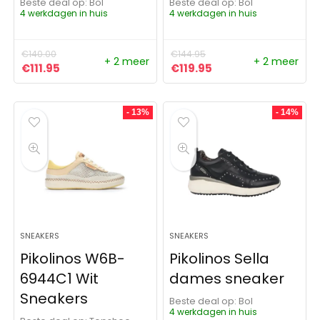
Beste deal op:
Bol
Beste deal op:
Bol
4 werkdagen in huis
4 werkdagen in huis
€
140.00
€
144.95
+ 2 meer
+ 2 meer
Oorspronkelijke prijs was: €140.00.
Huidige prijs is: €111.95.
Oorspronkelijke prijs was:
Huidige prijs is: €11
€
111.95
€
119.95
- 13%
- 14%
SNEAKERS
SNEAKERS
Pikolinos W6B-
Pikolinos Sella
6944C1 Wit
dames sneaker
Sneakers
Beste deal op:
Bol
4 werkdagen in huis