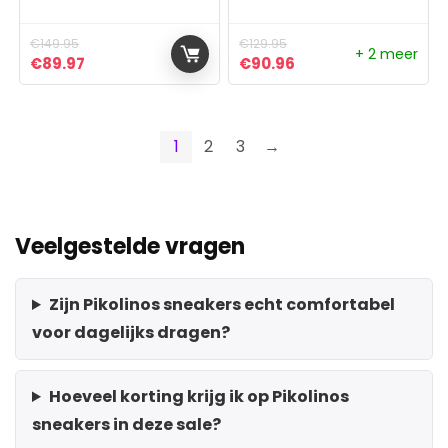
€
149.95
€
129.95
+ 2 meer
Oorspronkelijke prijs was: €149.95.
Huidige prijs is: €89.97.
Oorspronkelijke prijs was:
Huidige prijs is: €9
€
89.97
€
90.96
1
2
3
→
Veelgestelde vragen
Zijn Pikolinos sneakers echt comfortabel
voor dagelijks dragen?
Hoeveel korting krijg ik op Pikolinos
sneakers in deze sale?