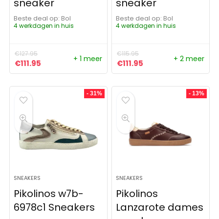
sneaker
sneaker
Beste deal op:
Bol
Beste deal op:
Bol
4 werkdagen in huis
4 werkdagen in huis
€
127.95
€
115.95
+ 1 meer
+ 2 meer
Oorspronkelijke prijs was: €127.95.
Huidige prijs is: €111.95.
Oorspronkelijke prijs was: 
Huidige prijs is: €111
€
111.95
€
111.95
- 31%
- 13%
SNEAKERS
SNEAKERS
Pikolinos w7b-
Pikolinos
6978c1 Sneakers
Lanzarote dames