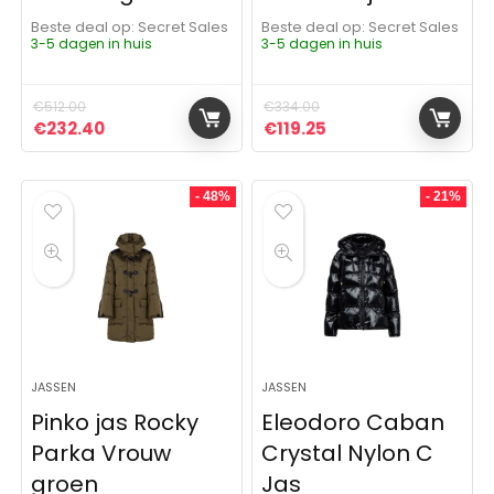
Beste deal op:
Secret Sales
Beste deal op:
Secret Sales
3-5 dagen in huis
3-5 dagen in huis
€
512.00
€
334.00
Oorspronkelijke prijs was: €512.00.
Huidige prijs is: €232.40.
Oorspronkelijke prijs was:
Huidige prijs is: €11
€
232.40
€
119.25
- 48%
- 21%
JASSEN
JASSEN
Pinko jas Rocky
Eleodoro Caban
Parka Vrouw
Crystal Nylon C
groen
Jas