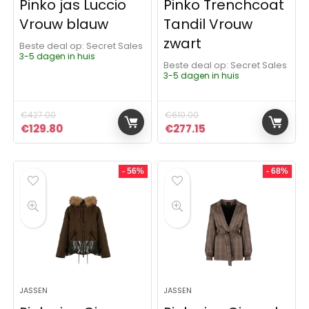
Pinko jas Luccio
Pinko Trenchcoat
Vrouw blauw
Tandil Vrouw
zwart
Beste deal op:
Secret Sales
3-5 dagen in huis
Beste deal op:
Secret Sales
3-5 dagen in huis
€
427.00
€
610.00
Oorspronkelijke prijs was: €427.00.
Huidige prijs is: €129.80.
Oorspronkelijke prijs was:
Huidige prijs is: €2
€
129.80
€
277.15
- 56%
- 68%
JASSEN
JASSEN