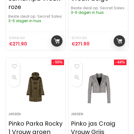
roze
Beste deal op:
Secret Sales
3-5 dagen in huis
Beste deal op:
Secret Sales
3-5 dagen in huis
€
658.00
€
707.00
Oorspronkelijke prijs was: €658.00.
Huidige prijs is: €271.90.
Oorspronkelijke prijs was:
Huidige prijs is: €2
€
271.90
€
271.90
- 55%
- 64%
JASSEN
JASSEN
Pinko Parka Rocky
Pinko jas Craig
1 Vrouw groen
Vrouw Grijs