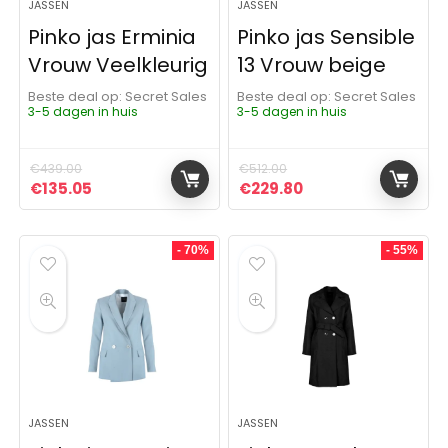
JASSEN
JASSEN
Pinko jas Erminia
Pinko jas Sensible
Vrouw Veelkleurig
13 Vrouw beige
Beste deal op:
Secret Sales
Beste deal op:
Secret Sales
3-5 dagen in huis
3-5 dagen in huis
€
439.00
€
512.00
Oorspronkelijke prijs was: €439.00.
Huidige prijs is: €135.05.
Oorspronkelijke prijs was:
Huidige prijs is: €
€
135.05
€
229.80
- 70%
- 55%
JASSEN
JASSEN