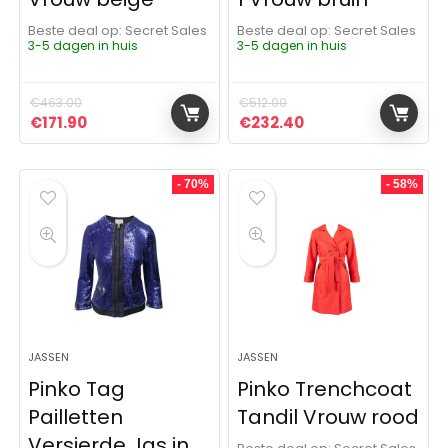
Beste deal op:
Secret Sales
Beste deal op:
Secret Sales
3-5 dagen in huis
3-5 dagen in huis
€
463.00
€
512.00
Oorspronkelijke prijs was: €463.00.
Huidige prijs is: €171.90.
Oorspronkelijke prijs was:
Huidige prijs is: €
€
171.90
€
232.40
- 70%
- 58%
JASSEN
JASSEN
Pinko Tag
Pinko Trenchcoat
Pailletten
Tandil Vrouw rood
Versierde Jas in