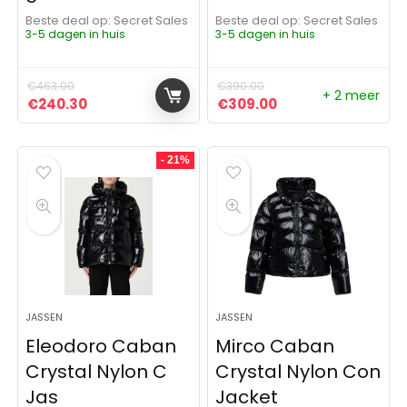
Beste deal op:
Secret Sales
Beste deal op:
Secret Sales
3-5 dagen in huis
3-5 dagen in huis
€
463.00
€
390.00
+ 2 meer
Oorspronkelijke prijs was: €463.00.
Huidige prijs is: €240.30.
Oorspronkelijke prijs was:
Huidige prijs is: €
€
240.30
€
309.00
- 21%
JASSEN
JASSEN
Eleodoro Caban
Mirco Caban
Crystal Nylon C
Crystal Nylon Con
Jas
Jacket