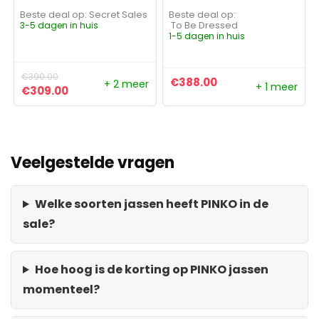
Beste deal op:
Secret Sales
Beste deal op:
3-5 dagen in huis
To Be Dressed
1-5 dagen in huis
€
390.00
€
388.00
+ 2 meer
+ 1 meer
Oorspronkelijke prijs was: €390.00.
Huidige prijs is: €309.00.
€
309.00
Veelgestelde vragen
Welke soorten jassen heeft PINKO in de
sale?
Hoe hoog is de korting op PINKO jassen
momenteel?