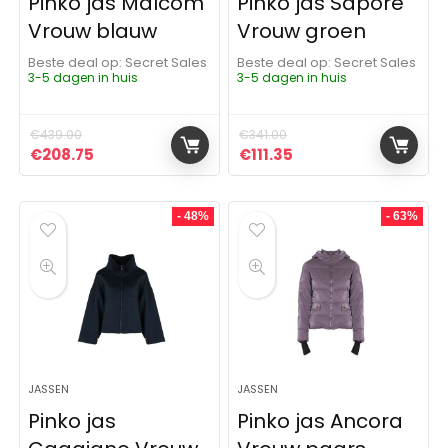
Pinko jas Malcom
Pinko jas Sapore
Vrouw blauw
Vrouw groen
Beste deal op:
Secret Sales
Beste deal op:
Secret Sales
3-5 dagen in huis
3-5 dagen in huis
€
439.00
€
341.00
Oorspronkelijke prijs was: €439.00.
Huidige prijs is: €208.75.
Oorspronkelijke prijs was:
Huidige prijs is: €111
€
208.75
€
111.35
- 48%
- 63%
JASSEN
JASSEN
Pinko jas
Pinko jas Ancora