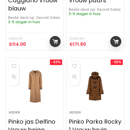
Caggiano Vrouw
Vrouw paars
blauw
Beste deal op:
Secret Sales
3-5 dagen in huis
Beste deal op:
Secret Sales
3-5 dagen in huis
€
219.00
€
463.00
Oorspronkelijke prijs was: €219.00.
Huidige prijs is: €114.00.
Oorspronkelijke prijs was:
Huidige prijs is: €17
€
114.00
€
171.90
- 63%
- 55%
JASSEN
JASSEN
Pinko jas Delfino
Pinko Parka Rocky
Vrouw beige
1 Vrouw bruin