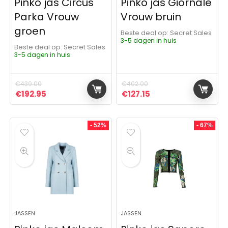
Pinko jas Circus
Pinko jas Giornale
Parka Vrouw
Vrouw bruin
groen
Beste deal op:
Secret Sales
3-5 dagen in huis
Beste deal op:
Secret Sales
3-5 dagen in huis
€
439.00
€
402.00
Oorspronkelijke prijs was: €439.00.
Huidige prijs is: €192.95.
Oorspronkelijke prijs was:
Huidige prijs is: €12
€
192.95
€
127.15
- 52%
- 67%
JASSEN
JASSEN