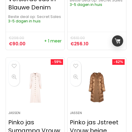
Beste deal op:
Secret Sales
3-5 dagen in huis
Blauwe Denim
Beste deal op:
Secret Sales
3-5 dagen in huis
€
298.00
€
610.00
+ 1 meer
Oorspronkelijke prijs was: €298.00.
Huidige prijs is: €90.00.
Oorspronkelijke prijs was:
Huidige prijs is: €2
€
90.00
€
256.10
- 59%
- 62%
JASSEN
JASSEN
Pinko jas
Pinko jas Jstreet
Sumampa Vrouw
Vrouw beige