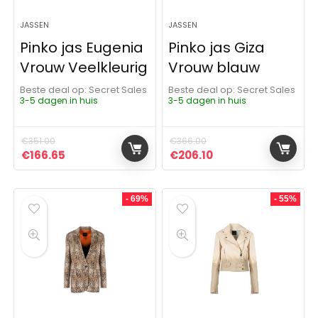
JASSEN
JASSEN
Pinko jas Eugenia
Pinko jas Giza
Vrouw Veelkleurig
Vrouw blauw
Beste deal op:
Secret Sales
Beste deal op:
Secret Sales
3-5 dagen in huis
3-5 dagen in huis
€
351.00
€
366.00
Oorspronkelijke prijs was: €351.00.
Huidige prijs is: €166.65.
Oorspronkelijke prijs was:
Huidige prijs is: €2
€
166.65
€
206.10
- 69%
- 55%