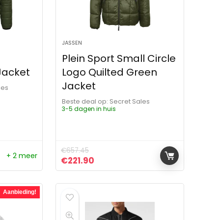
JASSEN
Plein Sport Small Circle
Jacket
Logo Quilted Green
Jacket
les
Beste deal op:
Secret Sales
3-5 dagen in huis
€
657.45
+ 2 meer
ijs was: €490.00.
js is: €175.00.
Oorspronkelijke prijs was: €657.45.
Huidige prijs is: €221.90.
€
221.90
Aanbieding!