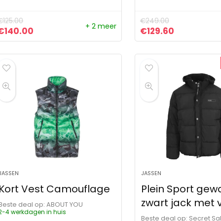
€
125.00
€
249.00
+ 2 meer
Oorspronkelijke prijs was: €125.00.
Huidige prijs is: €140.00.
Oorspronkelijke pr
Huidige pri
€
140.00
€
129.60
JASSEN
JASSEN
Kort Vest Camouflage
Plein Sport gew
zwart jack met 
Beste deal op:
ABOUT YOU
2-4 werkdagen in huis
Beste deal op:
Secret Sa