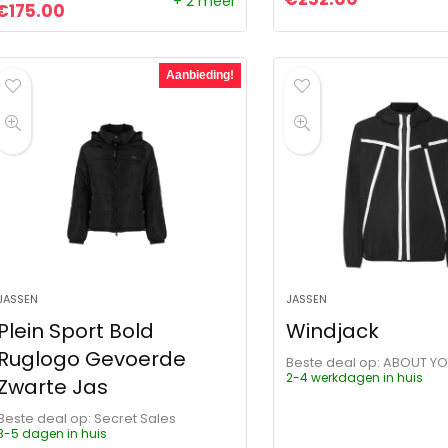
+ 2 meer
Oorspronkelijke prijs was: €130.00.
Huidige prijs is: €175.00.
€
175.00
Aanbieding!
JASSEN
JASSEN
Plein Sport Bold
Windjack
Ruglogo Gevoerde
Beste deal op:
ABOUT Y
2-4 werkdagen in huis
Zwarte Jas
Beste deal op:
Secret Sales
3-5 dagen in huis