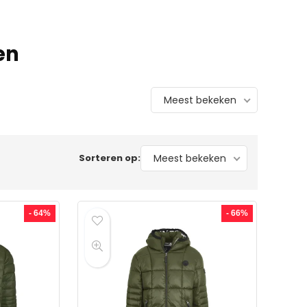
en
Meest bekeken
Sorteren op:
Meest bekeken
- 64%
- 66%