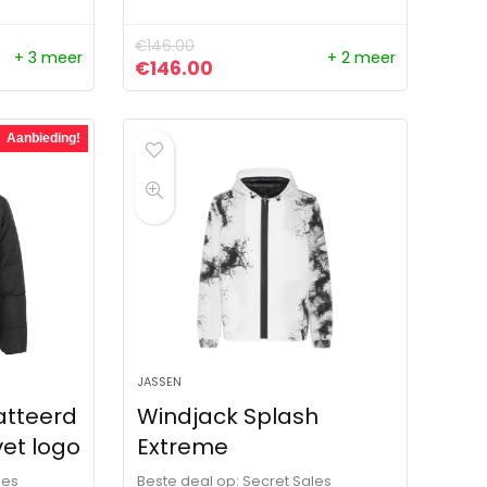
€
146.00
+ 3 meer
+ 2 meer
ijs was: €249.00.
js is: €129.60.
Oorspronkelijke prijs was: €146.00.
Huidige prijs is: €146.00.
€
146.00
Aanbieding!
JASSEN
atteerd
Windjack Splash
vet logo
Extreme
les
Beste deal op:
Secret Sales