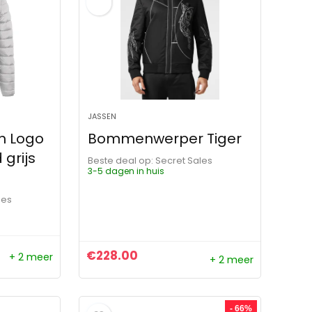
JASSEN
ch Logo
Bommenwerper Tiger
grijs
Beste deal op:
Secret Sales
3-5 dagen in huis
les
€
228.00
+ 2 meer
+ 2 meer
ijs was: €93.00.
js is: €106.00.
- 66%