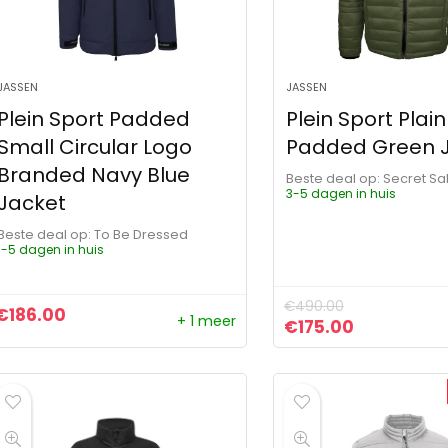
JASSEN
JASSEN
Plein Sport Padded
Plein Sport Plain
Small Circular Logo
Padded Green 
Branded Navy Blue
Beste deal op:
Secret Sa
3-5 dagen in huis
Jacket
Beste deal op:
To Be Dressed
1-5 dagen in huis
€
490.00
€
186.00
+ 1 meer
Oorspronkelijke pr
Huidige pri
€
175.00