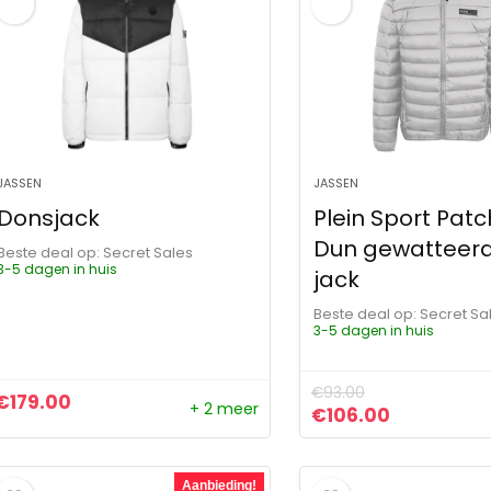
JASSEN
JASSEN
Donsjack
Plein Sport Pat
Dun gewatteerd 
Beste deal op:
Secret Sales
3-5 dagen in huis
jack
Beste deal op:
Secret Sa
3-5 dagen in huis
€
93.00
€
179.00
+ 2 meer
Oorspronkelijke pr
Huidige pri
€
106.00
Aanbieding!