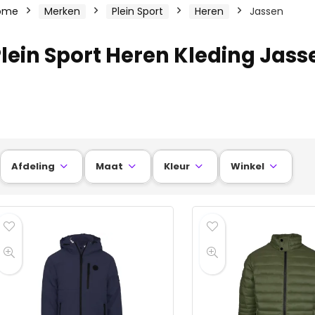
ome
Merken
Plein Sport
Heren
Jassen
lein Sport Heren Kleding Jass
Afdeling
Maat
Kleur
Winkel



