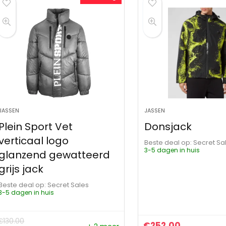
JASSEN
JASSEN
Plein Sport Vet
Donsjack
verticaal logo
Beste deal op:
Secret Sa
3-5 dagen in huis
glanzend gewatteerd
grijs jack
Beste deal op:
Secret Sales
3-5 dagen in huis
€
130.00
€
252.00