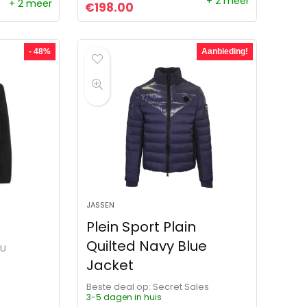
+ 2 meer
+ 2 meer
Oorspronkelijke prijs was: €578.00.
Huidige prijs is: €198.00.
€
198.00
- 48%
Aanbieding!
JASSEN
Plein Sport Plain
Quilted Navy Blue
OU
Jacket
Beste deal op:
Secret Sales
3-5 dagen in huis