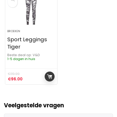
BROEKEN
Sport Leggings
Tiger
Beste deal op:
V&D
1-5 dagen in huis
€
119.99
Oorspronkelijke prijs was: €119.99.
Huidige prijs is: €96.00.
€
96.00
Veelgestelde vragen