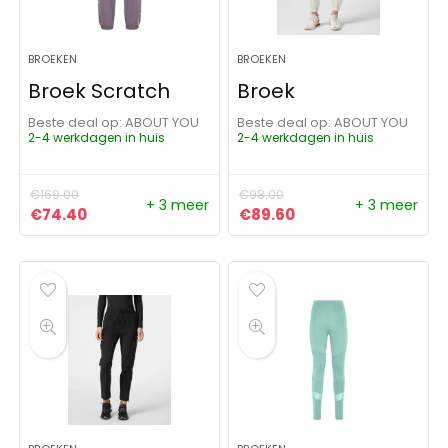
BROEKEN
BROEKEN
Broek Scratch
Broek
Beste deal op:
ABOUT YOU
Beste deal op:
ABOUT YOU
2-4 werkdagen in huis
2-4 werkdagen in huis
€
169.00
€
98.00
+ 3 meer
+ 3 meer
Oorspronkelijke prijs was: €169.00.
Huidige prijs is: €74.40.
Oorspronkelijke prijs was:
Huidige prijs is: €8
€
74.40
€
89.60