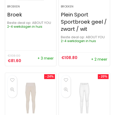
BROEKEN
BROEKEN
Broek
Plein Sport
Sportbroek geel /
Beste deal op:
ABOUT YOU
2-4 werkdagen in huis
zwart / wit
Beste deal op:
ABOUT YOU
2-4 werkdagen in huis
€
108.00
€
108.80
+ 3 meer
+ 2 meer
Oorspronkelijke prijs was: €108.00.
Huidige prijs is: €81.60.
€
81.60
- 24%
- 20%