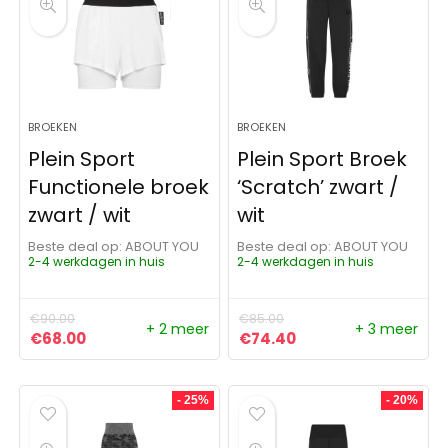
BROEKEN
BROEKEN
Plein Sport
Plein Sport Broek
Functionele broek
‘Scratch’ zwart /
zwart / wit
wit
Beste deal op:
ABOUT YOU
Beste deal op:
ABOUT YOU
2-4 werkdagen in huis
2-4 werkdagen in huis
€
90.00
€
85.00
+ 2 meer
+ 3 meer
Oorspronkelijke prijs was: €90.00.
Huidige prijs is: €68.00.
Oorspronkelijke prijs was:
Huidige prijs is: €7
€
68.00
€
74.40
- 25%
- 20%