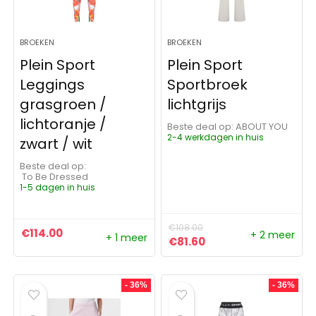
BROEKEN
BROEKEN
Plein Sport
Plein Sport
Leggings
Sportbroek
grasgroen /
lichtgrijs
lichtoranje /
Beste deal op:
ABOUT YOU
2-4 werkdagen in huis
zwart / wit
Beste deal op:
To Be Dressed
1-5 dagen in huis
€
108.00
€
114.00
+ 2 meer
+ 1 meer
Oorspronkelijke prijs was:
Huidige prijs is: €81
€
81.60
- 36%
- 36%