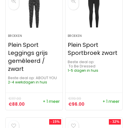
BROEKEN
BROEKEN
Plein Sport
Plein Sport
Leggings grijs
Sportbroek zwart
gemêleerd /
Beste deal op:
To Be Dressed
zwart
1-5 dagen in huis
Beste deal op:
ABOUT YOU
2-4 werkdagen in huis
€
117.00
€
119.99
+ 1 meer
+ 1 meer
Oorspronkelijke prijs was: €117.00.
Huidige prijs is: €88.00.
Oorspronkelijke prijs was: 
Huidige prijs is: €9
€
88.00
€
96.00
- 15%
- 32%