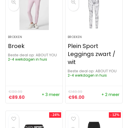
BROEKEN
BROEKEN
Broek
Plein Sport
Leggings zwart /
Beste deal op:
ABOUT YOU
2-4 werkdagen in huis
wit
Beste deal op:
ABOUT YOU
2-4 werkdagen in huis
€
139.99
€
149.99
+ 3 meer
+ 2 meer
Oorspronkelijke prijs was: €139.99.
Huidige prijs is: €89.60.
Oorspronkelijke prijs was:
Huidige prijs is: €9
€
89.60
€
96.00
- 24%
- 12%