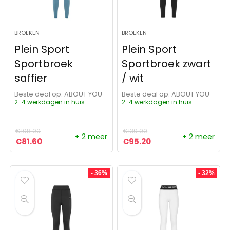
BROEKEN
BROEKEN
Plein Sport
Plein Sport
Sportbroek
Sportbroek zwart
saffier
/ wit
Beste deal op:
ABOUT YOU
Beste deal op:
ABOUT YOU
2-4 werkdagen in huis
2-4 werkdagen in huis
€
108.00
€
139.99
+ 2 meer
+ 2 meer
Oorspronkelijke prijs was: €108.00.
Huidige prijs is: €81.60.
Oorspronkelijke prijs was:
Huidige prijs is: €95
€
81.60
€
95.20
- 36%
- 32%