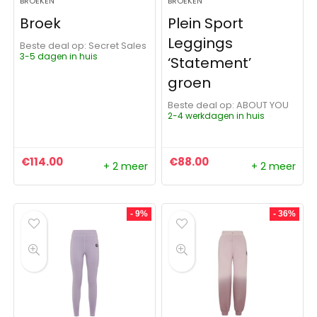
BROEKEN
BROEKEN
Broek
Plein Sport
Leggings
Beste deal op:
Secret Sales
3-5 dagen in huis
‘Statement’
groen
Beste deal op:
ABOUT YOU
2-4 werkdagen in huis
€
114.00
€
88.00
+ 2 meer
+ 2 meer
- 9%
- 36%