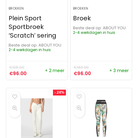
BROEKEN
BROEKEN
Plein Sport
Broek
Sportbroek
Beste deal op:
ABOUT YOU
2-4 werkdagen in huis
‘Scratch’ sering
Beste deal op:
ABOUT YOU
2-4 werkdagen in huis
€
105.00
€
149.99
+ 2 meer
+ 3 meer
Oorspronkelijke prijs was: €105.00.
Huidige prijs is: €96.00.
Oorspronkelijke prijs was:
Huidige prijs is: €9
€
96.00
€
96.00
- 24%