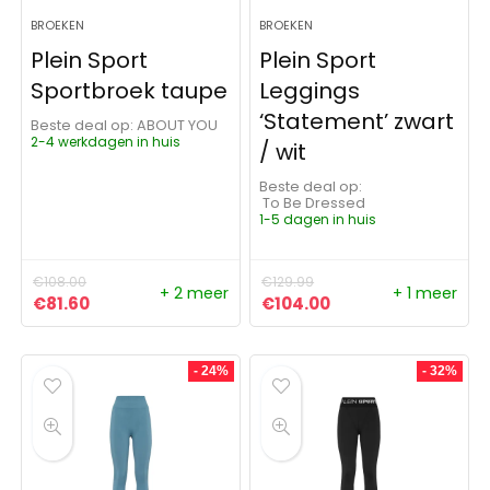
BROEKEN
BROEKEN
Plein Sport
Plein Sport
Sportbroek taupe
Leggings
‘Statement’ zwart
Beste deal op:
ABOUT YOU
2-4 werkdagen in huis
/ wit
Beste deal op:
To Be Dressed
1-5 dagen in huis
€
108.00
€
129.99
+ 2 meer
+ 1 meer
Oorspronkelijke prijs was: €108.00.
Huidige prijs is: €81.60.
Oorspronkelijke prijs was:
Huidige prijs is: €
€
81.60
€
104.00
- 24%
- 32%