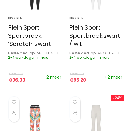
BROEKEN
BROEKEN
Plein Sport
Plein Sport
Sportbroek
Sportbroek zwart
‘Scratch’ zwart
/ wit
Beste deal op:
ABOUT YOU
Beste deal op:
ABOUT YOU
2-4 werkdagen in huis
2-4 werkdagen in huis
€
149.99
€
139.99
+ 2 meer
+ 2 meer
Oorspronkelijke prijs was: €149.99.
Huidige prijs is: €96.00.
Oorspronkelijke prijs was:
Huidige prijs is: €95
€
96.00
€
95.20
- 24%