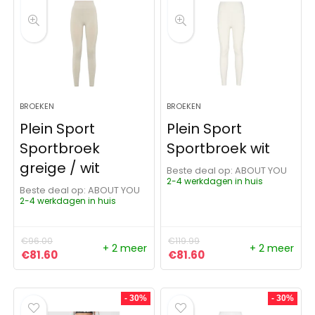
BROEKEN
BROEKEN
Plein Sport
Plein Sport
Sportbroek
Sportbroek wit
greige / wit
Beste deal op:
ABOUT YOU
2-4 werkdagen in huis
Beste deal op:
ABOUT YOU
2-4 werkdagen in huis
€
96.00
€
119.99
+ 2 meer
+ 2 meer
Oorspronkelijke prijs was: €96.00.
Huidige prijs is: €81.60.
Oorspronkelijke prijs was: 
Huidige prijs is: €81
€
81.60
€
81.60
- 30%
- 30%