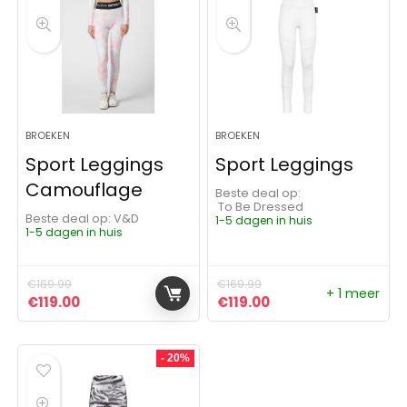
BROEKEN
BROEKEN
Sport Leggings
Sport Leggings
Camouflage
Beste deal op:
To Be Dressed
Beste deal op:
V&D
1-5 dagen in huis
1-5 dagen in huis
€
169.99
€
169.99
+ 1 meer
Oorspronkelijke prijs was: €169.99.
Huidige prijs is: €119.00.
Oorspronkelijke prijs was:
Huidige prijs is: €11
€
119.00
€
119.00
- 20%