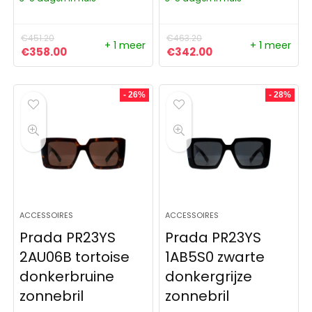
€
451.20
€
463.20
+ 1 meer
+ 1 meer
Oorspronkelijke prijs was: €451.20.
Huidige prijs is: €358.00.
Oorspronkelijke prijs was:
Huidige prijs is: €
€
358.00
€
342.00
- 26%
- 28%
ACCESSOIRES
ACCESSOIRES
Prada PR23YS
Prada PR23YS
2AU06B tortoise
1AB5S0 zwarte
donkerbruine
donkergrijze
zonnebril
zonnebril