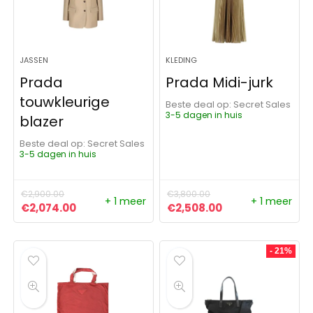
JASSEN
KLEDING
Prada
Prada Midi-jurk
touwkleurige
Beste deal op:
Secret Sales
3-5 dagen in huis
blazer
Beste deal op:
Secret Sales
3-5 dagen in huis
€
2,900.00
€
3,800.00
+ 1 meer
+ 1 meer
Oorspronkelijke prijs was: €2,900.00.
Huidige prijs is: €2,074.00.
Oorspronkelijke prijs was:
Huidige prijs is:
€
2,074.00
€
2,508.00
- 21%