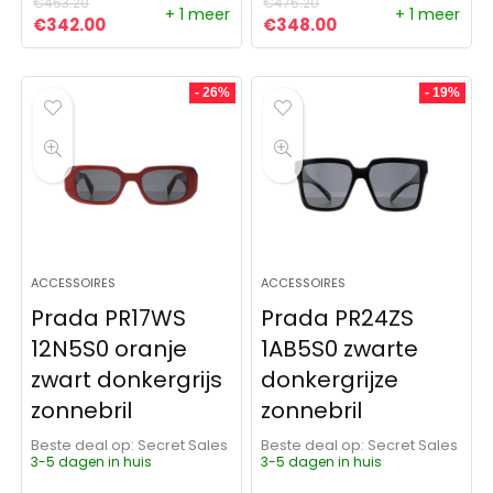
€
463.20
€
475.20
+ 1 meer
+ 1 meer
Oorspronkelijke prijs was: €463.20.
Huidige prijs is: €342.00.
Oorspronkelijke prijs was:
Huidige prijs is: €
€
342.00
€
348.00
- 26%
- 19%
ACCESSOIRES
ACCESSOIRES
Prada PR17WS
Prada PR24ZS
12N5S0 oranje
1AB5S0 zwarte
zwart donkergrijs
donkergrijze
zonnebril
zonnebril
Beste deal op:
Secret Sales
Beste deal op:
Secret Sales
3-5 dagen in huis
3-5 dagen in huis