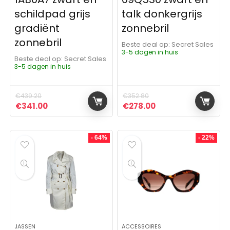
schildpad grijs
talk donkergrijs
gradiënt
zonnebril
zonnebril
Beste deal op:
Secret Sales
3-5 dagen in huis
Beste deal op:
Secret Sales
3-5 dagen in huis
€
439.20
€
352.80
Oorspronkelijke prijs was: €439.20.
Huidige prijs is: €341.00.
Oorspronkelijke prijs was:
Huidige prijs is: €
€
341.00
€
278.00
- 64%
- 22%
JASSEN
ACCESSOIRES