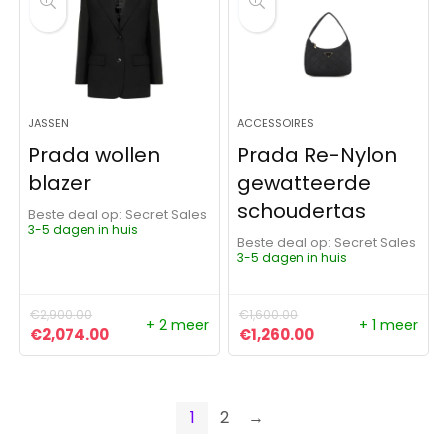
JASSEN
ACCESSOIRES
Prada wollen
Prada Re-Nylon
blazer
gewatteerde
schoudertas
Beste deal op:
Secret Sales
3-5 dagen in huis
Beste deal op:
Secret Sales
3-5 dagen in huis
€
2,900.00
€
1,600.00
+ 2 meer
+ 1 meer
Oorspronkelijke prijs was: €2,900.00.
Huidige prijs is: €2,074.00.
Oorspronkelijke prijs was:
Huidige prijs is: 
€
2,074.00
€
1,260.00
1
2
→