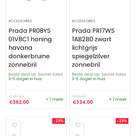
ACCESSOIRES
ACCESSOIRES
Prada PR08YS
Prada PR17WS
01V8C1 honing
1AB2B0 zwart
havana
lichtgrijs
donkerbruine
spiegelzilver
zonnebril
zonnebril
Beste deal op:
Secret Sales
Beste deal op:
Secret Sales
3-5 dagen in huis
3-5 dagen in huis
€
451.20
€
451.20
+ 1 meer
+ 1 meer
Oorspronkelijke prijs was: €451.20.
Huidige prijs is: €352.00.
Oorspronkelijke prijs was:
Huidige prijs is: €
€
352.00
€
334.00
- 23%
- 23%