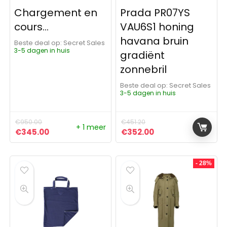
Chargement en
Prada PR07YS
cours…
VAU6S1 honing
havana bruin
Beste deal op:
Secret Sales
3-5 dagen in huis
gradiënt
zonnebril
Beste deal op:
Secret Sales
3-5 dagen in huis
€
950.00
€
451.20
+ 1 meer
Oorspronkelijke prijs was: €950.00.
Huidige prijs is: €345.00.
Oorspronkelijke prijs was:
Huidige prijs is: €
€
345.00
€
352.00
- 28%