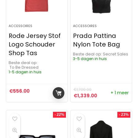
ACCESSOIRES
ACCESSOIRES
Rode Jersey Stof
Prada Pattina
Logo Schouder
Nylon Tote Bag
Shop Tas
Beste deal op:
Secret Sales
3-5 dagen in huis
Beste deal op:
To Be Dressed
1-5 dagen in huis
€
1,700.00
€
556.00
+ 1 meer
Oorspronkelijke prijs was:
Huidige prijs is: 
€
1,339.00
- 22%
- 23%