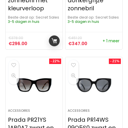
zonnebril met
donkergrijze
kleurverloop
zonnebril
Beste deal op:
Secret Sales
Beste deal op:
Secret Sales
3-5 dagen in huis
3-5 dagen in huis
€
378.00
€
451.20
+ 1 meer
Oorspronkelijke prijs was: €378.00.
Huidige prijs is: €296.00.
Oorspronkelijke prijs was:
Huidige prijs is: €
€
296.00
€
347.00
- 22%
- 21%
ACCESSOIRES
ACCESSOIRES
Prada PR21YS
Prada PR14WS
1AB0A7 zwart en
09Q5S0 zwart en