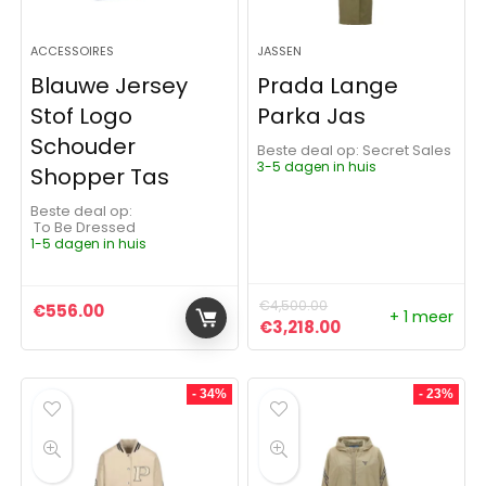
ACCESSOIRES
JASSEN
Blauwe Jersey
Prada Lange
Stof Logo
Parka Jas
Schouder
Beste deal op:
Secret Sales
3-5 dagen in huis
Shopper Tas
Beste deal op:
To Be Dressed
1-5 dagen in huis
€
4,500.00
€
556.00
+ 1 meer
Oorspronkelijke prijs was:
Huidige prijs is: 
€
3,218.00
- 34%
- 23%