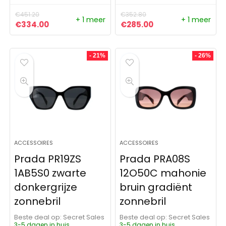
€
451.20
€
352.80
+ 1 meer
+ 1 meer
Oorspronkelijke prijs was: €451.20.
Huidige prijs is: €334.00.
Oorspronkelijke prijs was:
Huidige prijs is: €
€
334.00
€
285.00
- 21%
- 26%
ACCESSOIRES
ACCESSOIRES
Prada PR19ZS
Prada PRA08S
1AB5S0 zwarte
12O50C mahonie
donkergrijze
bruin gradiënt
zonnebril
zonnebril
Beste deal op:
Secret Sales
Beste deal op:
Secret Sales
3-5 dagen in huis
3-5 dagen in huis