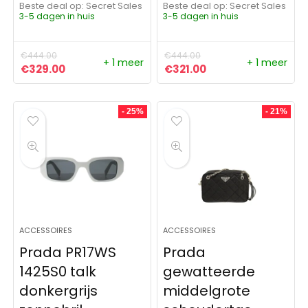
Beste deal op:
Secret Sales
Beste deal op:
Secret Sales
3-5 dagen in huis
3-5 dagen in huis
€
444.00
€
444.00
+ 1 meer
+ 1 meer
Oorspronkelijke prijs was: €444.00.
Huidige prijs is: €329.00.
Oorspronkelijke prijs was
Huidige prijs is: €3
€
329.00
€
321.00
- 25%
- 21%
ACCESSOIRES
ACCESSOIRES
Prada PR17WS
Prada
1425S0 talk
gewatteerde
donkergrijs
middelgrote