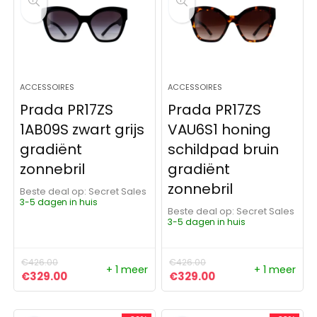
ACCESSOIRES
ACCESSOIRES
Prada PR17ZS
Prada PR17ZS
1AB09S zwart grijs
VAU6S1 honing
gradiënt
schildpad bruin
zonnebril
gradiënt
zonnebril
Beste deal op:
Secret Sales
3-5 dagen in huis
Beste deal op:
Secret Sales
3-5 dagen in huis
€
426.00
€
426.00
+ 1 meer
+ 1 meer
Oorspronkelijke prijs was: €426.00.
Huidige prijs is: €329.00.
Oorspronkelijke prijs was:
Huidige prijs is: €
€
329.00
€
329.00