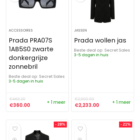
ACCESSOIRES
JASSEN
Prada PRA07S
Prada wollen jas
1AB5S0 zwarte
Beste deal op:
Secret Sales
3-5 dagen in huis
donkergrijze
zonnebril
Beste deal op:
Secret Sales
3-5 dagen in huis
€
463.20
€
2,900.00
+ 1 meer
+ 1 meer
Oorspronkelijke prijs was: €463.20.
Huidige prijs is: €360.00.
Oorspronkelijke prijs was:
Huidige prijs is:
€
360.00
€
2,233.00
- 28%
- 21%