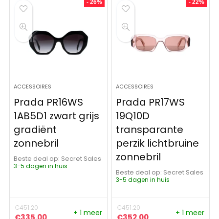
- 26%
- 22%
ACCESSOIRES
ACCESSOIRES
Prada PR16WS
Prada PR17WS
1AB5D1 zwart grijs
19Q10D
gradiënt
transparante
zonnebril
perzik lichtbruine
zonnebril
Beste deal op:
Secret Sales
3-5 dagen in huis
Beste deal op:
Secret Sales
3-5 dagen in huis
€
451.20
€
451.20
+ 1 meer
+ 1 meer
Oorspronkelijke prijs was: €451.20.
Huidige prijs is: €335.00.
Oorspronkelijke prijs was:
Huidige prijs is: €
€
335.00
€
352.00