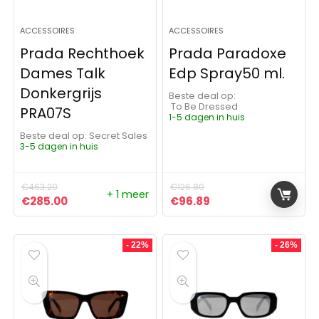
ACCESSOIRES
ACCESSOIRES
Prada Rechthoek
Prada Paradoxe
Dames Talk
Edp Spray50 ml.
Donkergrijs
Beste deal op:
To Be Dressed
PRA07S
1-5 dagen in huis
Beste deal op:
Secret Sales
3-5 dagen in huis
€
463.20
€
126.80
+ 1 meer
Oorspronkelijke prijs was: €463.20.
Huidige prijs is: €285.00.
Oorspronkelijke prijs was:
Huidige prijs is: €9
€
285.00
€
96.89
- 22%
- 26%