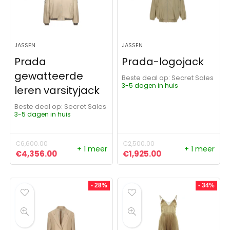
JASSEN
JASSEN
Prada
Prada-logojack
gewatteerde
Beste deal op:
Secret Sales
3-5 dagen in huis
leren varsityjack
Beste deal op:
Secret Sales
3-5 dagen in huis
€
6,600.00
€
2,500.00
+ 1 meer
+ 1 meer
Oorspronkelijke prijs was: €6,600.00.
Huidige prijs is: €4,356.00.
Oorspronkelijke prijs was:
Huidige prijs is: 
€
4,356.00
€
1,925.00
- 28%
- 34%