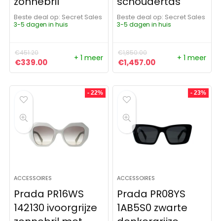
zonnebril
schoudertas
Beste deal op:
Secret Sales
Beste deal op:
Secret Sales
3-5 dagen in huis
3-5 dagen in huis
€
451.20
€
1,850.00
+ 1 meer
+ 1 meer
Oorspronkelijke prijs was: €451.20.
Huidige prijs is: €339.00.
Oorspronkelijke prijs was:
Huidige prijs is: 
€
339.00
€
1,457.00
- 22%
- 23%
ACCESSOIRES
ACCESSOIRES
Prada PR16WS
Prada PR08YS
142130 ivoorgrijze
1AB5S0 zwarte