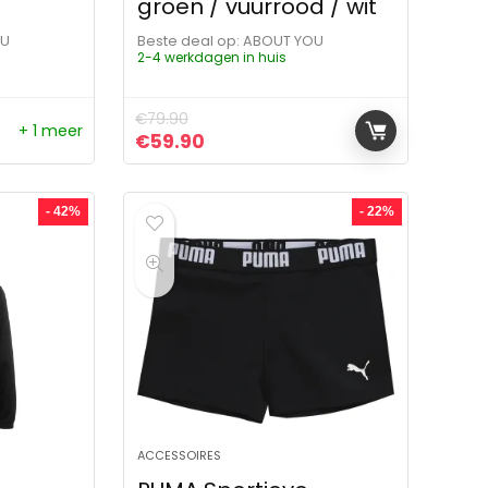
groen / vuurrood / wit
OU
Beste deal op:
ABOUT YOU
2-4 werkdagen in huis
€
79.90
+ 1 meer
ijs was: €19.90.
 is: €13.90.
Oorspronkelijke prijs was: €79.90.
Huidige prijs is: €59.90.
€
59.90
- 42%
- 22%
ACCESSOIRES