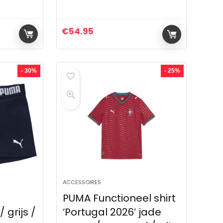
€
54.95
ijs was: €73.96.
s is: €59.96.
- 30%
- 25%
ACCESSOIRES
PUMA Functioneel shirt
grijs /
‘Portugal 2026’ jade