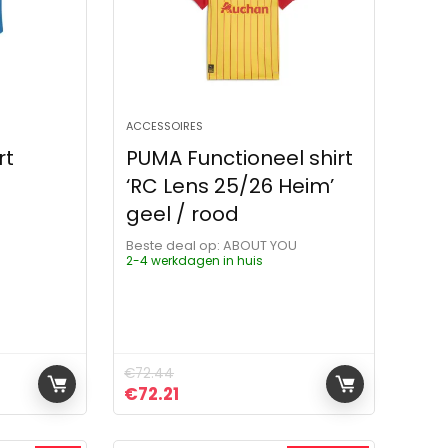
ACCESSOIRES
rt
PUMA Functioneel shirt
‘RC Lens 25/26 Heim’
geel / rood
Beste deal op:
ABOUT YOU
2-4 werkdagen in huis
€
72.44
ijs was: €19.90.
 is: €19.99.
Oorspronkelijke prijs was: €72.44.
Huidige prijs is: €72.21.
€
72.21