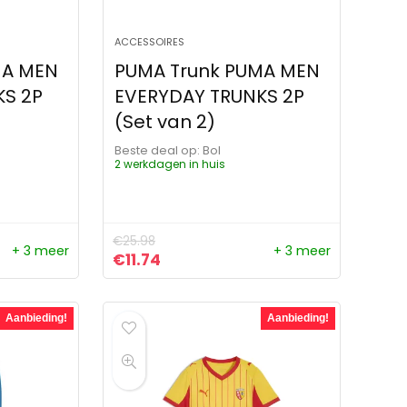
ACCESSOIRES
MA MEN
PUMA Trunk PUMA MEN
KS 2P
EVERYDAY TRUNKS 2P
(Set van 2)
Beste deal op:
Bol
2 werkdagen in huis
€
25.98
+ 3 meer
+ 3 meer
ijs was: €38.45.
s is: €23.22.
Oorspronkelijke prijs was: €25.98.
Huidige prijs is: €11.74.
€
11.74
Aanbieding!
Aanbieding!