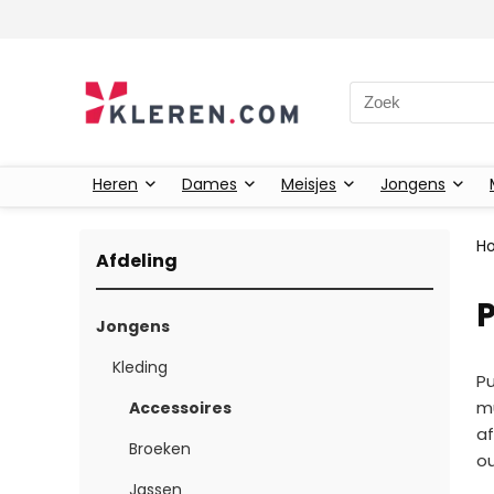
Zoeken naar:
Heren
Dames
Meisjes
Jongens
H
Afdeling
Jongens
Kleding
Pu
mu
Accessoires
af
Broeken
ou
Jassen