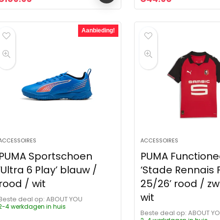
Aanbieding!
ACCESSOIRES
ACCESSOIRES
PUMA Sportschoen
PUMA Functionee
‘Ultra 6 Play’ blauw /
‘Stade Rennais 
rood / wit
25/26’ rood / zw
wit
Beste deal op:
ABOUT YOU
2-4 werkdagen in huis
Beste deal op:
ABOUT Y