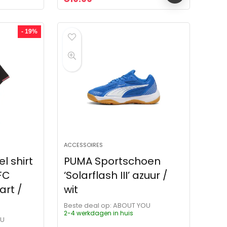
- 19%
ACCESSOIRES
l shirt
PUMA Sportschoen
FC
‘Solarflash III’ azuur /
art /
wit
Beste deal op:
ABOUT YOU
2-4 werkdagen in huis
OU