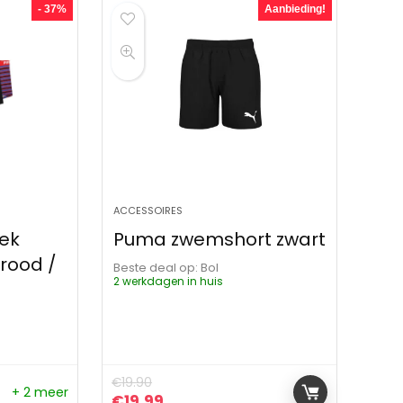
- 37%
Aanbieding!
ACCESSOIRES
ek
Puma zwemshort zwart
 rood /
Beste deal op:
Bol
2 werkdagen in huis
€
19.90
+ 2 meer
ijs was: €71.45.
js is: €44.90.
Oorspronkelijke prijs was: €19.90.
Huidige prijs is: €19.99.
€
19.99