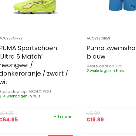
ACCESSOIRES
ACCESSOIRES
PUMA Sportschoen
Puma zwemsho
‘Ultra 6 Match’
blauw
neongeel /
Beste deal op:
Bol
2 werkdagen in huis
donkeroranje / zwart /
wit
Beste deal op:
ABOUT YOU
2-4 werkdagen in huis
€
64.95
€
19.90
+ 1 meer
Oorspronkelijke prijs was: €64.95.
Huidige prijs is: €64.95.
Oorspronkelijke pr
Huidige prijs
€
64.95
€
19.99