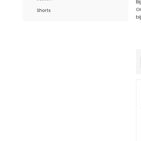
Bi
On
Shorts
bi