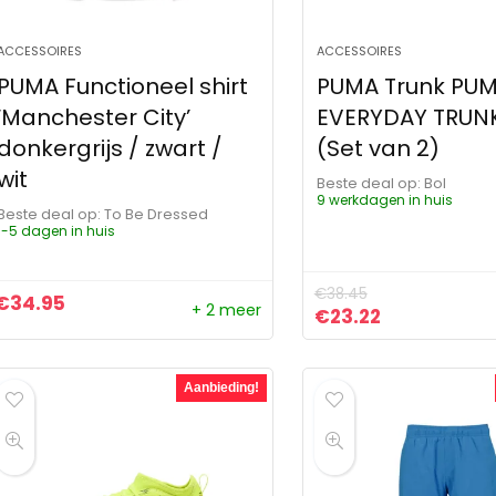
ACCESSOIRES
ACCESSOIRES
PUMA Functioneel shirt
PUMA Trunk PU
‘Manchester City’
EVERYDAY TRUN
donkergrijs / zwart /
(Set van 2)
wit
Beste deal op:
Bol
9 werkdagen in huis
Beste deal op:
To Be Dressed
1-5 dagen in huis
€
38.45
€
34.95
+ 2 meer
Oorspronkelijke pr
Huidige prij
€
23.22
Aanbieding!