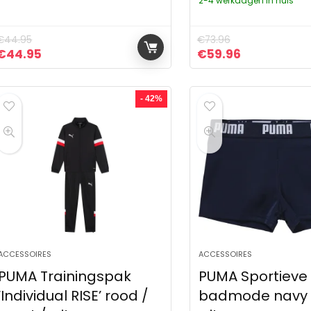
2-4 werkdagen in huis
€
44.95
€
73.96
Oorspronkelijke prijs was: €44.95.
Huidige prijs is: €44.95.
Oorspronkelijke pr
Huidige prij
€
44.95
€
59.96
- 42%
ACCESSOIRES
ACCESSOIRES
PUMA Trainingspak
PUMA Sportieve
‘Individual RISE’ rood /
badmode navy / 