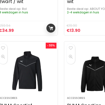
zwart / wit
wit
Beste deal op:
Bol
Beste deal op:
ABOUT Y
4 werkdagen in huis
2-4 werkdagen in huis
€
59.94
€
19.90
Oorspronkelijke prijs was: €59.94.
Huidige prijs is: €34.99.
Oorspronkelijke pr
Huidige prijs
€
34.99
€
13.90
- 55%
ACCESSOIRES
ACCESSOIRES