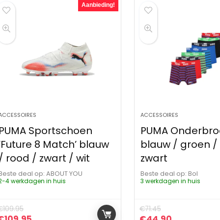
Aanbieding!
ACCESSOIRES
ACCESSOIRES
PUMA Sportschoen
PUMA Onderbro
‘Future 8 Match’ blauw
blauw / groen /
/ rood / zwart / wit
zwart
Beste deal op:
ABOUT YOU
Beste deal op:
Bol
2-4 werkdagen in huis
3 werkdagen in huis
€
109.95
€
71.45
Oorspronkelijke prijs was: €109.95.
Huidige prijs is: €109.95.
Oorspronkelijke pr
Huidige pri
€
109.95
€
44.90