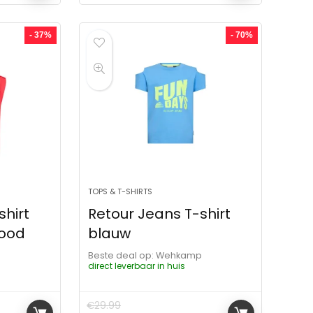
- 37%
- 70%
TOPS & T-SHIRTS
shirt
Retour Jeans T-shirt
rood
blauw
p
Beste deal op:
Wehkamp
direct leverbaar in huis
€
29.99