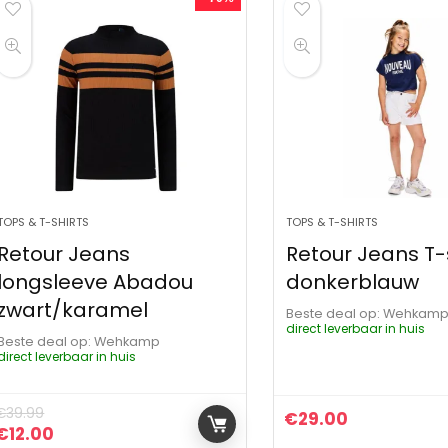
TOPS & T-SHIRTS
TOPS & T-SHIRTS
Retour Jeans
Retour Jeans T-
longsleeve Abadou
donkerblauw
zwart/karamel
Beste deal op:
Wehkam
direct leverbaar in huis
Beste deal op:
Wehkamp
direct leverbaar in huis
€
39.99
€
29.00
Oorspronkelijke prijs was: €39.99.
Huidige prijs is: €12.00.
€
12.00