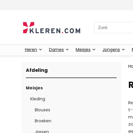
Zoeken naar:
Heren
Dames
Meisjes
Jongens
H
Afdeling
R
Meisjes
Kleding
Re
t-
Blouses
me
Broeken
zo
ee
Jassen