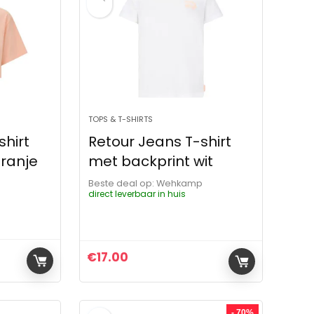
TOPS & T-SHIRTS
shirt
Retour Jeans T-shirt
ranje
met backprint wit
p
Beste deal op:
Wehkamp
direct leverbaar in huis
€
17.00
ijs was: €34.99.
js is: €20.00.
- 70%