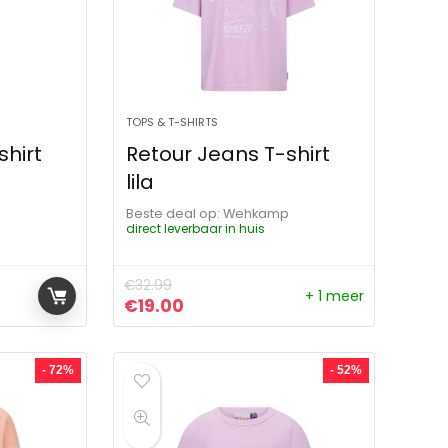
TOPS & T-SHIRTS
shirt
Retour Jeans T-shirt
lila
p
Beste deal op:
Wehkamp
direct leverbaar in huis
€
32.99
+ 1 meer
ijs was: €24.99.
 is: €7.00.
Oorspronkelijke prijs was: €32.99.
Huidige prijs is: €19.00.
€
19.00
- 72%
- 52%