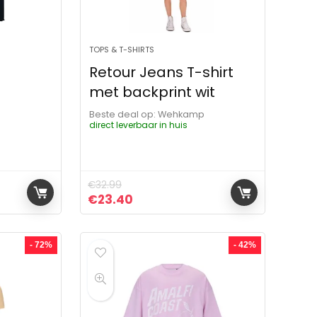
TOPS & T-SHIRTS
Retour Jeans T-shirt
met backprint wit
Beste deal op:
Wehkamp
direct leverbaar in huis
p
€
32.99
ijs was: €34.99.
s is: €24.49.
Oorspronkelijke prijs was: €32.99.
Huidige prijs is: €23.40.
€
23.40
- 72%
- 42%