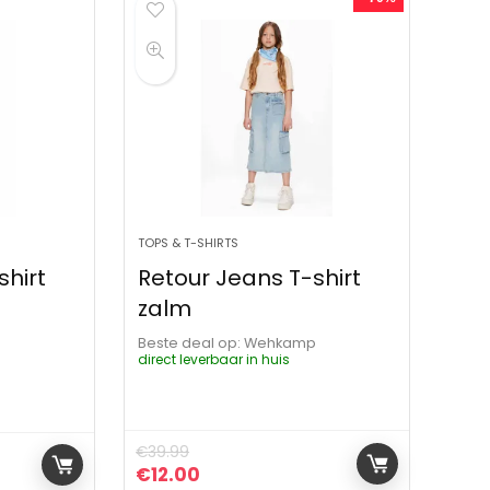
TOPS & T-SHIRTS
shirt
Retour Jeans T-shirt
zalm
p
Beste deal op:
Wehkamp
direct leverbaar in huis
€
39.99
Oorspronkelijke prijs was: €39.99.
Huidige prijs is: €12.00.
€
12.00