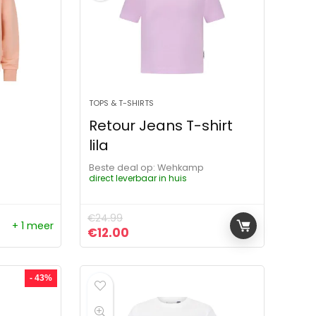
TOPS & T-SHIRTS
Retour Jeans T-shirt
lila
p
Beste deal op:
Wehkamp
direct leverbaar in huis
€
24.99
+ 1 meer
ijs was: €49.99.
s is: €14.00.
Oorspronkelijke prijs was: €24.99.
Huidige prijs is: €12.00.
€
12.00
- 43%