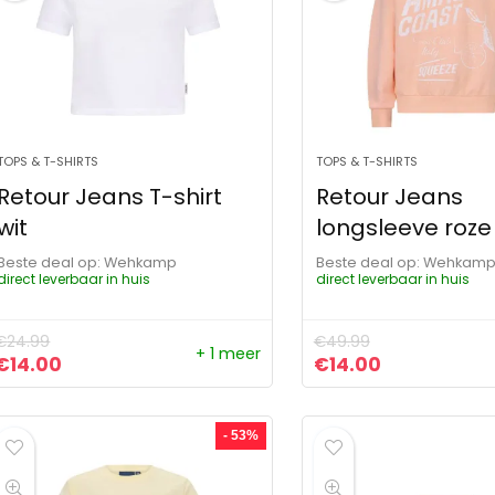
TOPS & T-SHIRTS
TOPS & T-SHIRTS
Retour Jeans T-shirt
Retour Jeans
wit
longsleeve roze
Beste deal op:
Wehkamp
Beste deal op:
Wehkam
direct leverbaar in huis
direct leverbaar in huis
€
24.99
€
49.99
+ 1 meer
Oorspronkelijke prijs was: €24.99.
Huidige prijs is: €14.00.
Oorspronkelijke pr
Huidige prij
€
14.00
€
14.00
- 53%