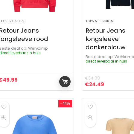
TOPS & T-SHIRTS
TOPS & T-SHIRTS
Retour Jeans
Retour Jeans
longsleeve rood
longsleeve
donkerblauw
Beste deal op:
Wehkamp
direct leverbaar in huis
Beste deal op:
Wehkam
direct leverbaar in huis
€
34.99
€
49.99
Oorspronkelijke pr
Huidige prij
€
24.49
- 44%