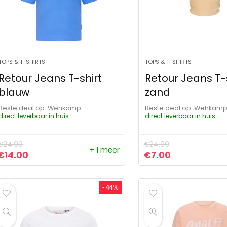
TOPS & T-SHIRTS
TOPS & T-SHIRTS
Retour Jeans T-shirt
Retour Jeans T-
blauw
zand
Beste deal op:
Wehkamp
Beste deal op:
Wehkam
direct leverbaar in huis
direct leverbaar in huis
€
24.99
€
24.99
+ 1 meer
Oorspronkelijke prijs was: €24.99.
Huidige prijs is: €14.00.
Oorspronkelijke pr
Huidige prijs
€
14.00
€
7.00
- 44%