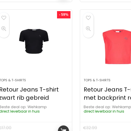
- 59%
TOPS & T-SHIRTS
TOPS & T-SHIRTS
Retour Jeans T-shirt
Retour Jeans T-
zwart rib gebreid
met backprint 
Beste deal op:
Wehkamp
Beste deal op:
Wehkam
direct leverbaar in huis
direct leverbaar in huis
€
17.00
€
32.99