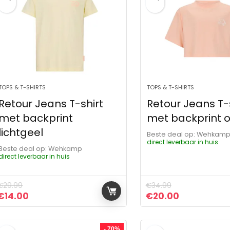
TOPS & T-SHIRTS
TOPS & T-SHIRTS
Retour Jeans T-shirt
Retour Jeans T-
met backprint
met backprint o
lichtgeel
Beste deal op:
Wehkam
direct leverbaar in huis
Beste deal op:
Wehkamp
direct leverbaar in huis
€
29.99
€
34.99
Oorspronkelijke prijs was: €29.99.
Huidige prijs is: €14.00.
Oorspronkelijke pr
Huidige pri
€
14.00
€
20.00
- 70%