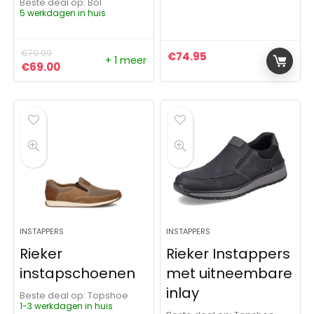
Beste deal op:
Bol
5 werkdagen in huis
€
79.99
€
74.95
+ 1 meer
Oorspronkelijke prijs was: €79.99.
Huidige prijs is: €69.00.
€
69.00
INSTAPPERS
INSTAPPERS
Rieker
Rieker Instappers
instapschoenen
met uitneembare
inlay
Beste deal op:
Topshoe
1-3 werkdagen in huis