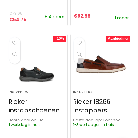
€
73.95
€
62.96
+ 4 meer
+ 1 meer
Oorspronkelijke prijs was: €73.95.
Huidige prijs is: €54.75.
€
54.75
- 10%
Aanbieding!
INSTAPPERS
INSTAPPERS
Rieker
Rieker 18266
instapschoenen
Instappers
Beste deal op:
Bol
Beste deal op:
Topshoe
1 werkdag in huis
1-3 werkdagen in huis