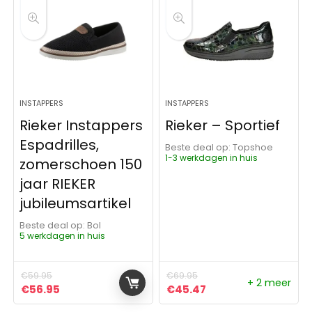
INSTAPPERS
INSTAPPERS
Rieker Instappers
Rieker – Sportief
Espadrilles,
Beste deal op:
Topshoe
1-3 werkdagen in huis
zomerschoen 150
jaar RIEKER
jubileumsartikel
Beste deal op:
Bol
5 werkdagen in huis
€
59.95
€
69.95
+ 2 meer
Oorspronkelijke prijs was: €59.95.
Huidige prijs is: €56.95.
Oorspronkelijke prijs was:
Huidige prijs is: €4
€
56.95
€
45.47