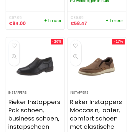
1-3 werkdagen in huis
€
97.95
€
89.95
+ 1 meer
+ 1 meer
Oorspronkelijke prijs was: €97.95.
Huidige prijs is: €84.00.
Oorspronkelijke prijs was:
Huidige prijs is: €5
€
84.00
€
58.47
- 20%
- 17%
INSTAPPERS
INSTAPPERS
Rieker Instappers
Rieker Instappers
Pak schoen,
Moccasin, loafer,
business schoen,
comfort schoen
instapschoen
met elastische