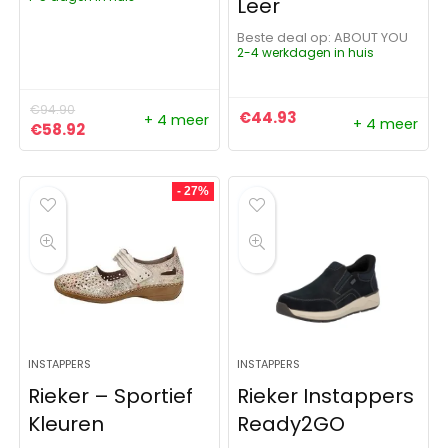
Leer
Beste deal op:
ABOUT YOU
2-4 werkdagen in huis
€
94.90
€
44.93
+ 4 meer
+ 4 meer
Oorspronkelijke prijs was: €94.90.
Huidige prijs is: €58.92.
€
58.92
- 27%
INSTAPPERS
INSTAPPERS
Rieker – Sportief
Rieker Instappers
Kleuren
Ready2GO