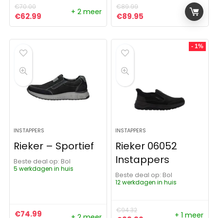
€
70.00
€
89.99
+ 2 meer
Oorspronkelijke prijs was: €70.00.
Huidige prijs is: €62.99.
Oorspronkelijke prijs was:
Huidige prijs is: €8
€
62.99
€
89.95
- 1%
INSTAPPERS
INSTAPPERS
Rieker – Sportief
Rieker 06052
Instappers
Beste deal op:
Bol
5 werkdagen in huis
Beste deal op:
Bol
12 werkdagen in huis
€
94.32
€
74.99
+ 1 meer
+ 2 meer