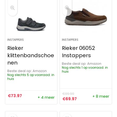
INSTAPPERS
INSTAPPERS
Rieker
Rieker 06052
klittenbandschoe
Instappers
nen
Beste deal op:
Amazon
Nog slechts 1 op voorraad. in
Beste deal op:
Amazon
huis
Nog slechts 5 op voorraad. in
huis
€
99.99
€
73.97
+ 8 meer
+ 4 meer
Oorspronkelijke prijs was:
Huidige prijs is: €69
€
69.97