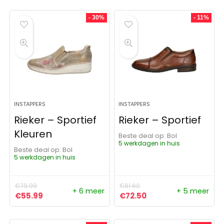
- 30%
- 11%
INSTAPPERS
INSTAPPERS
Rieker – Sportief
Rieker – Sportief
Kleuren
Beste deal op:
Bol
5 werkdagen in huis
Beste deal op:
Bol
5 werkdagen in huis
€
79.99
€
81.60
+ 6 meer
+ 5 meer
Oorspronkelijke prijs was: €79.99.
Huidige prijs is: €55.99.
Oorspronkelijke prijs was:
Huidige prijs is: €72
€
55.99
€
72.50