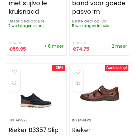
met stijlvolle
band voor goede
kruisnaad
pasvorm
Beste deal op:
Bol
Beste deal op:
Bol
7 werkdagen in huis
5 werkdagen in huis
€
74.99
€
89.95
+ 6 meer
+ 2 meer
Oorspronkelijke prijs was: €74.99.
Huidige prijs is: €59.95.
Oorspronkelijke prijs was:
Huidige prijs is: €74
€
59.95
€
74.75
- 25%
Aanbieding!
INSTAPPERS
INSTAPPERS
Rieker B3357 Slip
Rieker –