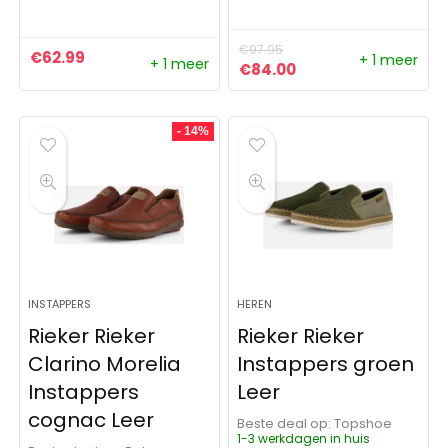
€
97.95
€
62.99
+ 1 meer
+ 1 meer
Oorspronkelijke prijs was:
Huidige prijs is: €8
€
84.00
- 14%
INSTAPPERS
HEREN
Rieker Rieker
Rieker Rieker
Clarino Morelia
Instappers groen
Instappers
Leer
cognac Leer
Beste deal op:
Topshoe
1-3 werkdagen in huis