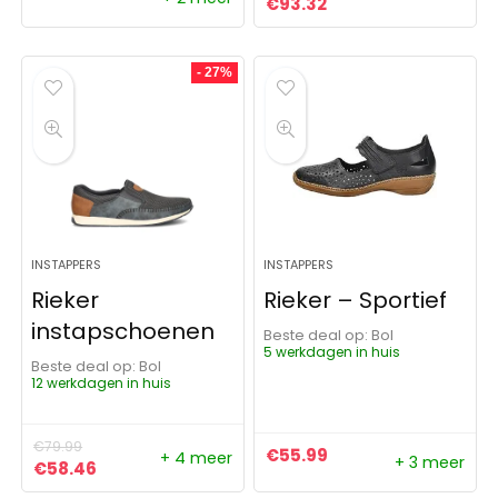
Oorspronkelijke prijs was:
Huidige prijs is: €93
€
93.32
- 27%
INSTAPPERS
INSTAPPERS
Rieker
Rieker – Sportief
instapschoenen
Beste deal op:
Bol
5 werkdagen in huis
Beste deal op:
Bol
12 werkdagen in huis
€
79.99
€
55.99
+ 4 meer
+ 3 meer
Oorspronkelijke prijs was: €79.99.
Huidige prijs is: €58.46.
€
58.46