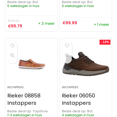
Beste deal op:
Bol
Beste deal op:
Bol
5 werkdagen in huis
5 werkdagen in huis
€
76.00
€
99.99
+ 3 meer
+ 1 meer
Oorspronkelijke prijs was: €76.00.
Huidige prijs is: €55.79.
€
55.79
- 14%
INSTAPPERS
INSTAPPERS
Rieker 08858
Rieker 06050
Instappers
Instappers
Beste deal op:
Topshoe
Beste deal op:
Bol
1-3 werkdagen in huis
4 werkdagen in huis