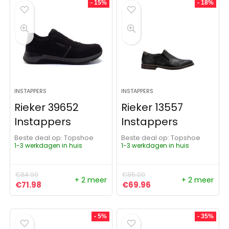
- 15%
- 18%
INSTAPPERS
INSTAPPERS
Rieker 39652
Rieker 13557
Instappers
Instappers
Beste deal op:
Topshoe
Beste deal op:
Topshoe
1-3 werkdagen in huis
1-3 werkdagen in huis
€
84.99
€
85.00
+ 2 meer
+ 2 meer
Oorspronkelijke prijs was: €84.99.
Huidige prijs is: €71.98.
Oorspronkelijke prijs was:
Huidige prijs is: €6
€
71.98
€
69.96
- 5%
- 35%