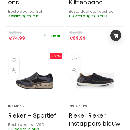
ons
Klittenband
Beste deal op:
Bol
Beste deal op:
Topshoe
3 werkdagen in huis
1-3 werkdagen in huis
€
99.99
€
89.99
+ 1 meer
Oorspronkelijke prijs was: €99.99.
Huidige prijs is: €74.99.
Oorspronkelijke prijs was:
Huidige prijs is: €8
€
74.99
€
89.95
- 38%
INSTAPPERS
INSTAPPERS
Rieker – Sportief
Rieker Rieker
Instappers blauw
Beste deal op:
V&D
1-5 dagen in huis