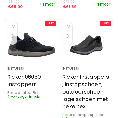
€
84.00
€
79.99
+ 1 meer
+ 4 meer
Oorspronkelijke prijs was: €84.00.
Huidige prijs is: €65.00.
Oorspronkelijke prijs was:
Huidige prijs is: €61
€
65.00
€
61.59
- 14%
- 35%
INSTAPPERS
INSTAPPERS
Rieker 06050
Rieker Instappers
Instappers
, instapschoen,
outdoorschoen,
Beste deal op:
Bol
4 werkdagen in huis
lage schoen met
riekertex
Beste deal op:
Topshoe